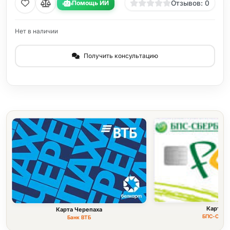
Помощь ИИ
Отзывов: 0
Нет в наличии
Получить консультацию
Карта F
Карта Черепаха
БПС-Сбер
Банк ВТБ