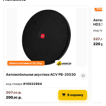
Оплата 
Автомо
HD3.1
код тов
227
,70
220
р.
Оплата частями от 23,78 р.
Автомобильная акустика ACV PB-2503G
код товара
#10032964
207
р.
,93
В корзину
200
р.
,90