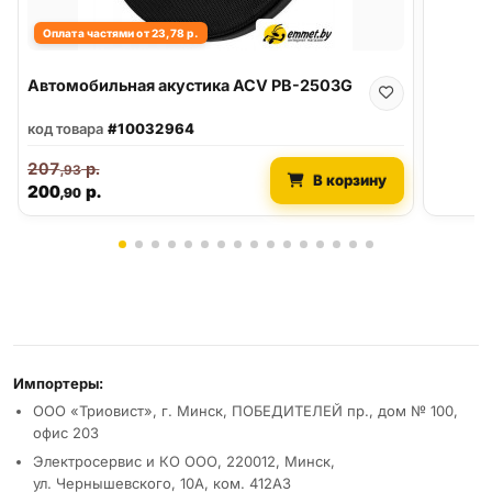
Оплата частями от 23,78 р.
Автомобильная акустика ACV PB-2503G
код товара
#10032964
207
р.
,93
В корзину
200
р.
,90
Реквизиты и условия
Импортеры:
ООО «Триовист», г. Минск, ПОБЕДИТЕЛЕЙ пр., дом № 100,
офис 203
Электросервис и КО ООО, 220012, Минск,
ул. Чернышевского, 10А, ком. 412А3