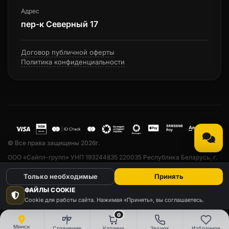
Адрес
пер-к Северный 17
Договор публичной оферты
Политика конфиденциальности
© Все права защищены 2026г.
ООО «Сайпл-групп» УНП 193244835 220035 Республика Беларусь, г.
Минск, ул. Тарханова, 13а, пом. 33. Свидетельство о государственной
Только необходимые
Принять
регистрации № 193244835 от 23.04.2019 выдано Минским
горисполкомом. Дата регистрации в Торговом реестре РБ № 530742
ФАЙЛЫ COOKIE
от 24.03.2022 г. Email: emmet.by@mail.ru
Cookie для работы сайта. Нажимая «Принять», вы соглашаетесь.
0
Минск
Сравнение
Корзина
Звонок
Избранное