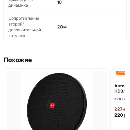
10
динамика
Сопротивление
второй/
2Ом
дополнительной
катушек
Похожие
Оплата 
Автомо
HD3.1
код тов
227
,70
220
р.