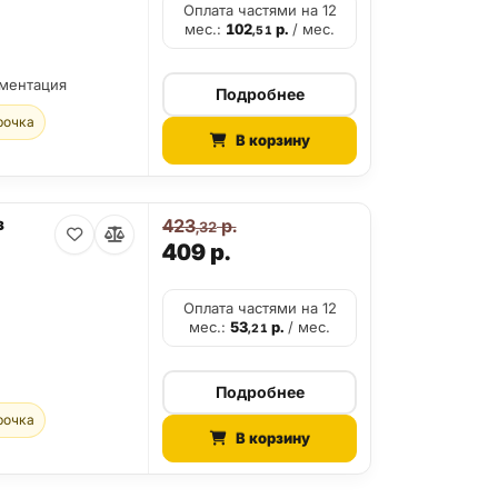
Оплата частями на 12
мес.:
102
р.
/ мес.
,51
ументация
Подробнее
рочка
В корзину
з
423
р.
,32
409
р.
Оплата частями на 12
мес.:
53
р.
/ мес.
,21
Подробнее
рочка
В корзину