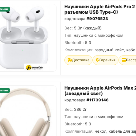
Наушники Apple AirPods Pro 2 
личии
разъемом USB Type-C)
код товара
#9076523
Вес:
5.3г (каждый)
Тип:
наушники с микрофоном
Bluetooth:
5.3
Комплектация:
зарядный кейс, кабе
Доставка
Гарантия
Расс
Наушники Apple AirPods Max 
личии
(звездный свет)
код товара
#11739146
Вес:
386.2г
Тип:
наушники с микрофоном
Bluetooth:
5.3
Комплектация:
чехол, кабель для за