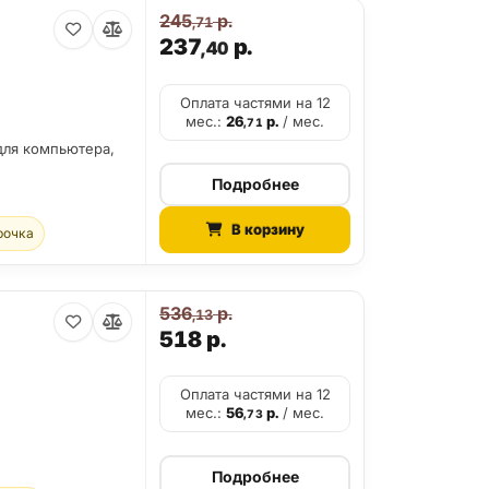
245
р.
,71
237
р.
,40
Оплата частями на 12
мес.:
26
р.
/ мес.
,71
для компьютера,
Подробнее
В корзину
рочка
536
р.
,13
518
р.
Оплата частями на 12
мес.:
56
р.
/ мес.
,73
Подробнее