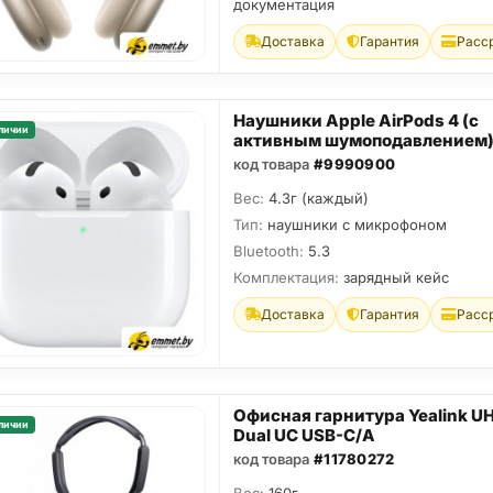
документация
Доставка
Гарантия
Расс
Наушники Apple AirPods 4 (с
личии
активным шумоподавлением
код товара
#9990900
Вес:
4.3г (каждый)
Тип:
наушники с микрофоном
Bluetooth:
5.3
Комплектация:
зарядный кейс
Доставка
Гарантия
Расс
Офисная гарнитура Yealink U
личии
Dual UC USB-C/A
код товара
#11780272