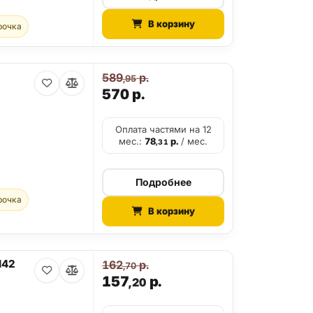
В корзину
рочка
589
р.
,95
)
570
р.
Оплата частями на 12
мес.:
78
р.
/ мес.
,31
Подробнее
рочка
В корзину
H42
162
р.
,70
157
р.
,20