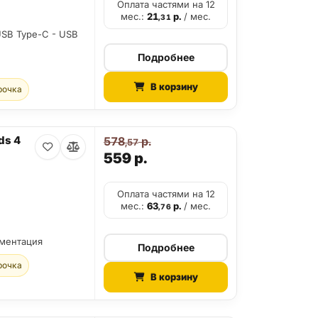
Оплата частями на 12
мес.:
21
р.
/ мес.
,31
USB Type-C - USB
Подробнее
В корзину
рочка
ds 4
578
р.
,57
559
р.
Оплата частями на 12
мес.:
63
р.
/ мес.
,76
ументация
Подробнее
рочка
В корзину