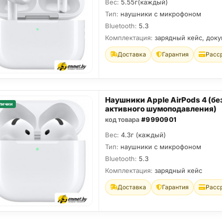
Вес:
5.55г(каждый)
Тип:
наушники с микрофоном
Bluetooth:
5.3
Комплектация:
зарядный кейс, док
Доставка
Гарантия
Расс
Наушники Apple AirPods 4 (бе
личии
активного шумоподавления)
код товара
#9990901
Вес:
4.3г (каждый)
Тип:
наушники с микрофоном
Bluetooth:
5.3
Комплектация:
зарядный кейс
Доставка
Гарантия
Расс