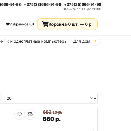
)666-91-98
+375(33)666-91-98
+375(25)666-91-98
Звоните с 9:00 до 20:00
Корзина
·
0 шт. —
0
р.
Избранное (0)
и-ПК и одноплатные компьютеры
Для дома и дачи
Стройка
683
р.
,10
660
р.