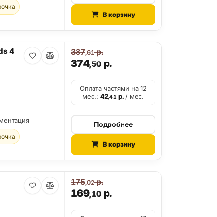
рочка
В корзину
ds 4
387
р.
,61
374
р.
,50
Оплата частями на 12
мес.:
42
р.
/ мес.
,41
ументация
Подробнее
рочка
В корзину
175
р.
,02
169
р.
,10