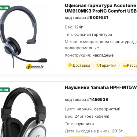
Офисная гарнитура Accutone
личии
UM610MK3 ProNC Comfort USB
код товара
#9001631
Вес:
124г
Тип:
офисная гарнитура
Метки:
с микрофоном (гарнитура), 
полноразмерные
Конструкция:
накладные
Доставка
Гарантия
Расс
Наушники Yamaha HPH-MT5W
личии
код товара
#1456538
Цвет:
черный, серебристый
Вес:
245г (без кабеля)
Тип:
наушники
Дата выхода на рынок:
2015г.