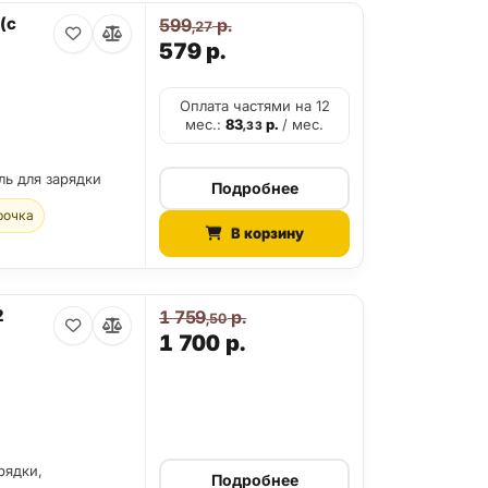
(с
599
р.
,27
579
р.
Оплата частями на 12
мес.:
83
р.
/ мес.
,33
ль для зарядки
Подробнее
рочка
В корзину
2
1 759
р.
,50
1 700
р.
рядки,
Подробнее