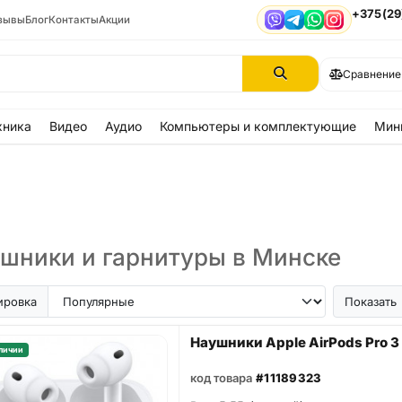
+375(29
зывы
Блог
Контакты
Акции
Viber
Telegram
WhatsApp
Instagram
Сравнение
хника
Видео
Аудио
Компьютеры и комплектующие
Мин
шники и гарнитуры в Минске
ировка
Показать
Наушники Apple AirPods Pro 3
личии
код товара
#11189323