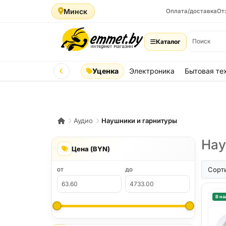
Минск
Оплата/доставка
От
Каталог
Уценка
Электроника
Бытовая те
Аудио
Наушники и гарнитуры
Нау
Цена (BYN)
Сорт
ОТ
ДО
В на