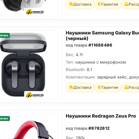
Доставка
Гарантия
Расс
Наушники Samsung Galaxy Bu
личии
(черный)
код товара
#11688486
Вес:
4.7г
Тип:
наушники с микрофоном
Bluetooth:
6.1
Комплектация:
зарядный кейс, док
Доставка
Гарантия
Расс
Наушники Redragon Zeus Pro
личии
код товара
#9782812
Вес:
280г