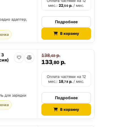
Оплата частями на 12
мес.:
22
р.
/ мес.
,50
 радио адаптер,
Подробнее
В корзину
рочка
 3
138
р.
,48
сия)
133
р.
,80
Оплата частями на 12
мес.:
18
р.
/ мес.
,78
ль для зарядки
Подробнее
рочка
В корзину