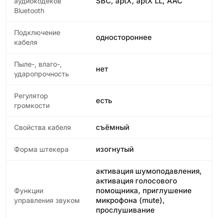
SBC, aptX, aptX LL, AAC
аудиокодеков
Bluetooth
Подключение
одностороннее
кабеля
Пыле-, влаго-,
нет
ударопрочность
Регулятор
есть
громкости
съёмный
Свойства кабеля
изогнутый
Форма штекера
активация шумоподавления,
активация голосового
помощника, приглушение
Функции
микрофона (mute),
управления звуком
прослушивание