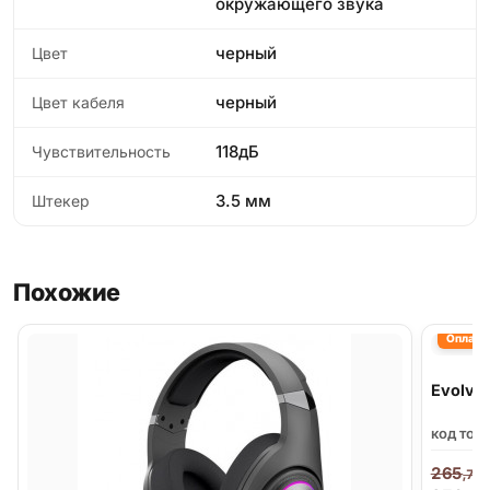
окружающего звука
черный
Цвет
черный
Цвет кабеля
118дБ
Чувствительность
3.5 мм
Штекер
Похожие
Оплата 
Evolve
код тов
265
,79