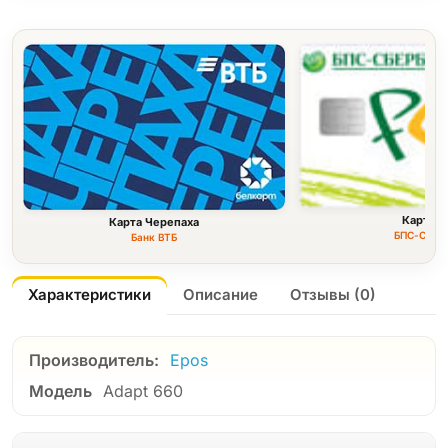
Карта F
Карта Черепаха
БПС-Сбер
Банк ВТБ
Характеристики
Описание
Отзывы (0)
Производитель:
Epos
Модель
Adapt 660