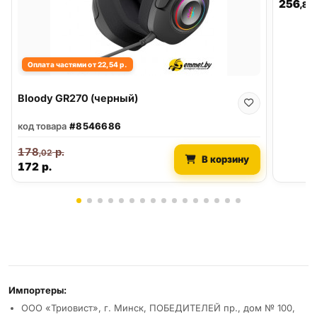
256
,80
Оплата частями от 22,54 р.
Bloody GR270 (черный)
код товара
#8546686
178
р.
,02
В корзину
172
р.
Реквизиты и условия
Импортеры:
ООО «Триовист», г. Минск, ПОБЕДИТЕЛЕЙ пр., дом № 100,