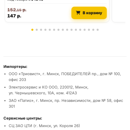
152
р.
,15
В корзину
147
р.
Реквизиты и условия
Импортеры:
ООО «Триовист», г. Минск, ПОБЕДИТЕЛЕЙ пр., дом № 100,
офис 203
Электросервис и КО ООО, 220012, Минск,
ул. Чернышевского, 10А, ком. 412А3
ЗАО «Патио», г. Минск, пр. Независимости, дом № 58, офис
301
Сервисные центры:
СЦ ЗАО ЦТИ (г. Минск, ул. Короля 26)