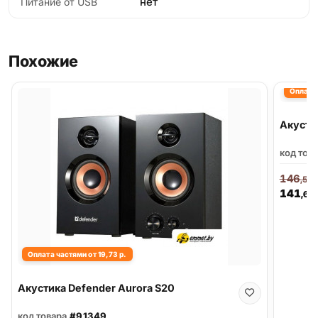
нет
Питание от USB
Похожие
Оплата 
Акусти
код тов
146
,56
141
,60
Оплата частями от 19,73 р.
Акустика Defender Aurora S20
код товара
#91349