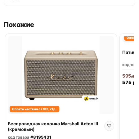
Похожие
Оплата 
Патибо
код тов
595
,13
575
р.
Оплата частями от 103,71 р.
Беспроводная колонка Marshall Acton III
(кремовый)
код товара
#8195431