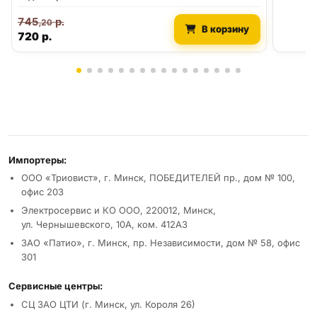
745
р.
,20
В корзину
720
р.
Реквизиты и условия
Импортеры:
ООО «Триовист», г. Минск, ПОБЕДИТЕЛЕЙ пр., дом № 100,
офис 203
Электросервис и КО ООО, 220012, Минск,
ул. Чернышевского, 10А, ком. 412А3
ЗАО «Патио», г. Минск, пр. Независимости, дом № 58, офис
301
Сервисные центры:
СЦ ЗАО ЦТИ (г. Минск, ул. Короля 26)