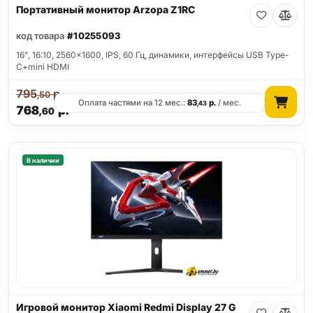
Портативный монитор Arzopa Z1RC
код товара
#10255093
16", 16:10, 2560x1600, IPS, 60 Гц, динамики, интерфейсы USB Type-
C+mini HDMI
795
р.
,50
Оплата частями на 12 мес.:
83
р.
/ мес.
,43
768
р.
,60
В наличии
Игровой монитор Xiaomi Redmi Display 27 G