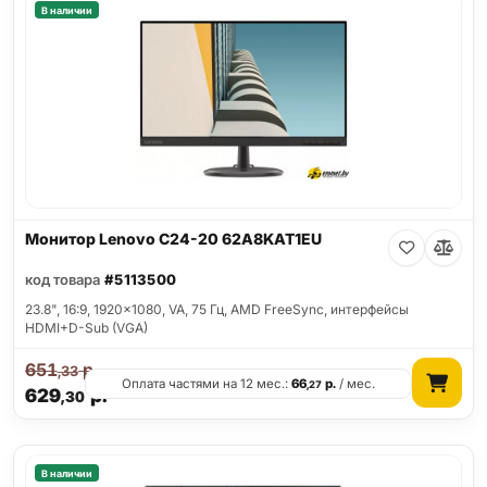
В наличии
Монитор Lenovo C24-20 62A8KAT1EU
код товара
#5113500
23.8", 16:9, 1920x1080, VA, 75 Гц, AMD FreeSync, интерфейсы
HDMI+D-Sub (VGA)
651
р.
,33
Оплата частями на 12 мес.:
66
р.
/ мес.
,27
629
р.
,30
В наличии