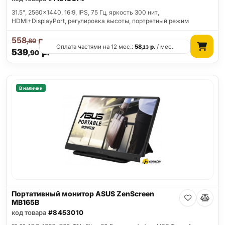
31.5", 2560x1440, 16:9, IPS, 75 Гц, яркость 300 нит,
HDMI+DisplayPort, регулировка высоты, портретный режим
558
р.
,80
Оплата частями на 12 мес.:
58
р.
/ мес.
,13
539
р.
,90
В наличии
Портативный монитор ASUS ZenScreen
MB165B
код товара
#8453010