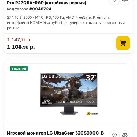
Pro P27QBA-RGP (китайская версия)
код товара
#9948724
27", 16:9, 2560x1440, IPS, 180 Гц, AMD FreeSync Premium,
интерфейсы HDMI+DisplayPort, регулировка высоты, портретный
режим
1 147
р.
,71
1 108
р.
,90
В наличии
Игровой монитор LG UltraGear 32GS60QC-B