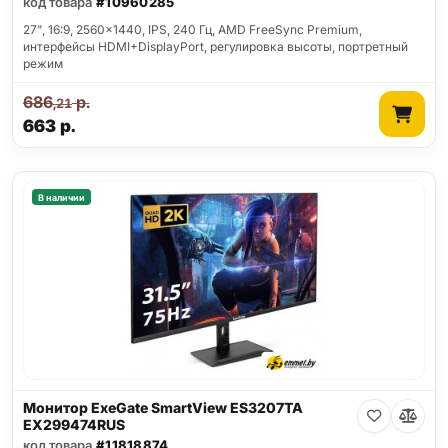
код товара
#10960285
27", 16:9, 2560x1440, IPS, 240 Гц, AMD FreeSync Premium,
интерфейсы HDMI+DisplayPort, регулировка высоты, портретный
режим
686
р.
,21
663
р.
В наличии
Монитор ExeGate SmartView ES3207TA
EX299474RUS
код товара
#11818874