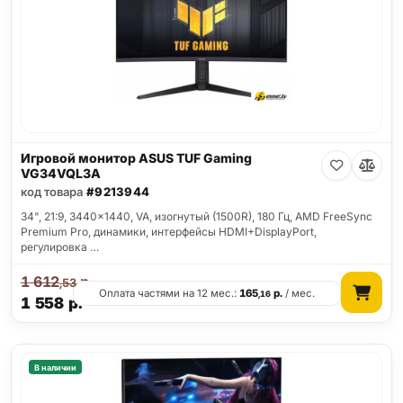
Игровой монитор ASUS TUF Gaming
VG34VQL3A
код товара
#9213944
34", 21:9, 3440x1440, VA, изогнутый (1500R), 180 Гц, AMD FreeSync
Premium Pro, динамики, интерфейсы HDMI+DisplayPort,
регулировка …
1 612
р.
,53
Оплата частями на 12 мес.:
165
р.
/ мес.
,16
1 558
р.
В наличии