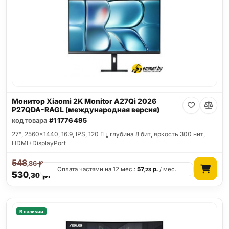
Монитор Xiaomi 2K Monitor A27Qi 2026
P27QDA-RAGL (международная версия)
код товара
#11776495
27", 2560x1440, 16:9, IPS, 120 Гц, глубина 8 бит, яркость 300 нит,
HDMI+DisplayPort
548
р.
,86
Оплата частями на 12 мес.:
57
р.
/ мес.
,23
530
р.
,30
В наличии