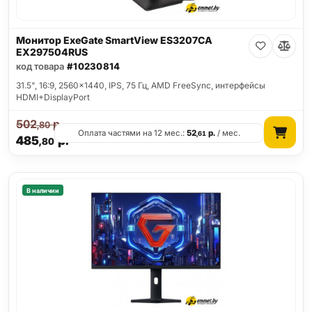
Монитор ExeGate SmartView ES3207CA
EX297504RUS
код товара
#10230814
31.5", 16:9, 2560x1440, IPS, 75 Гц, AMD FreeSync, интерфейсы
HDMI+DisplayPort
502
р.
,80
Оплата частями на 12 мес.:
52
р.
/ мес.
,61
485
р.
,80
В наличии