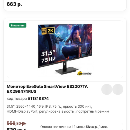
663
р.
В наличии
Монитор ExeGate SmartView ES3207TA
EX299474RUS
код товара
#11818874
31.5", 2560x1440, 16:9, IPS, 75 Гц, яркость 300 нит,
HDMI+DisplayPort, регулировка высоты, портретный режим
558
р.
,80
Оплата частями на 12 мес.:
58
р.
/ мес.
,13