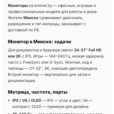
Мониторы
на emmet.by — офисные, игровые и
профессиональные модели для работы и дома.
Жители
Минске
сравнивают диагональ,
разрешение и тип матрицы, заказывают с
доставкой по РБ.
Монитор в Минске: задачи
Для документов и браузера хватит
24–27″ Full HD
или 2K
с IPS. Игры — 144–240 Гц, низкая задержка,
часто с FreeSync или G-Sync. Монтаж, код и
таблицы — 27–32″, 4K, хорошая цветопередача.
Второй монитор — вертикально для чатов и
документации.
Матрица, частота, порты
IPS / VA / OLED
— IPS — углы и цвет; VA —
контраст; OLED — премиум для дизайна