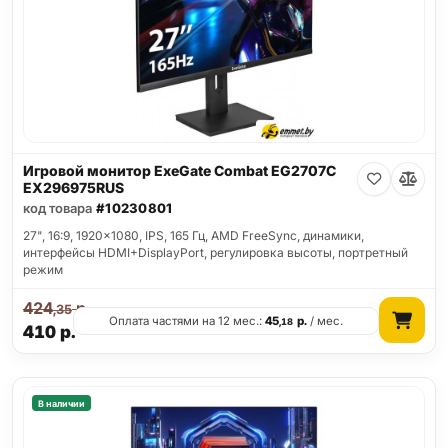
Игровой монитор ExeGate Combat EG2707C
EX296975RUS
код товара
#10230801
27", 16:9, 1920x1080, IPS, 165 Гц, AMD FreeSync, динамики,
интерфейсы HDMI+DisplayPort, регулировка высоты, портретный
режим
424
р.
,35
Оплата частями на 12 мес.:
45
р.
/ мес.
,18
410
р.
В наличии