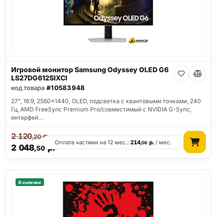
Игровой монитор Samsung Odyssey OLED G6
LS27DG612SIXCI
код товара
#10583948
27", 16:9, 2560x1440, OLED, подсветка с квантовыми точками, 240
Гц, AMD FreeSync Premium Pro/совместимый с NVIDIA G-Sync,
интерфей…
2 120
р.
,20
Оплата частями на 12 мес.:
214
р.
/ мес.
,06
2 048
р.
,50
В наличии