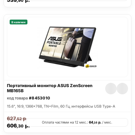
539
р.
,90
В наличии
Портативный монитор ASUS ZenScreen
MB165B
код товара
#8453010
15.6", 16:9, 1366x768, TN+Film, 60 Гц, интерфейсы USB Type-A
627
р.
,52
Оплата частями на 12 мес.:
64
р.
/ мес.
,16
606
р.
,30