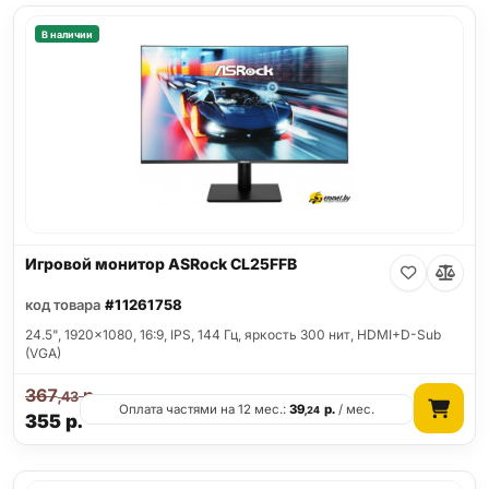
В наличии
Игровой монитор ASRock CL25FFB
код товара
#11261758
24.5", 1920x1080, 16:9, IPS, 144 Гц, яркость 300 нит, HDMI+D-Sub
(VGA)
367
р.
,43
Оплата частями на 12 мес.:
39
р.
/ мес.
,24
355
р.