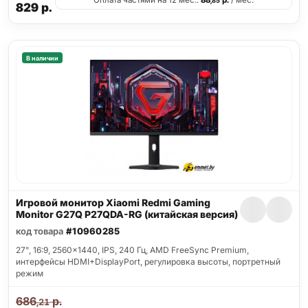
Оплата частями на 12 мес.:
88
р.
/ мес.
,85
829
р.
В наличии
Игровой монитор Xiaomi Redmi Gaming
Monitor G27Q P27QDA-RG (китайская версия)
код товара
#10960285
27", 16:9, 2560x1440, IPS, 240 Гц, AMD FreeSync Premium,
интерфейсы HDMI+DisplayPort, регулировка высоты, портретный
режим
686
р.
,21