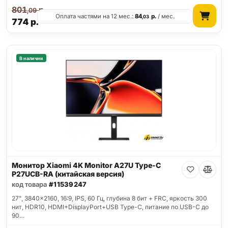
801
р.
,09
Оплата частями на 12 мес.:
84
р.
/ мес.
,03
774
р.
В наличии
Монитор Xiaomi 4K Monitor A27U Type-C
P27UCB-RA (китайская версия)
код товара
#11539247
27", 3840x2160, 16:9, IPS, 60 Гц, глубина 8 бит + FRC, яркость 300
нит, HDR10, HDMI+DisplayPort+USB Type-C, питание по USB-C до
90…