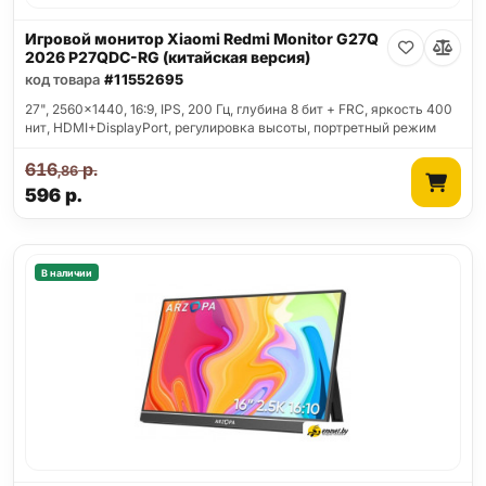
Игровой монитор Xiaomi Redmi Monitor G27Q
2026 P27QDC-RG (китайская версия)
код товара
#11552695
27", 2560x1440, 16:9, IPS, 200 Гц, глубина 8 бит + FRC, яркость 400
нит, HDMI+DisplayPort, регулировка высоты, портретный режим
616
р.
,86
596
р.
В наличии