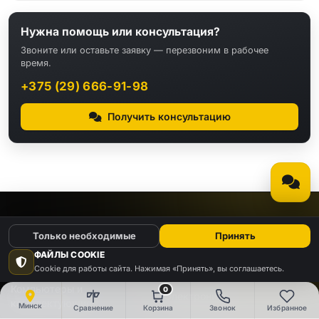
Нужна помощь или консультация?
Звоните или оставьте заявку — перезвоним в рабочее
время.
+375 (29) 666-91-98
Получить консультацию
КАТАЛОГ
Только необходимые
Принять
ФАЙЛЫ COOKIE
Видео
Аудио
Cookie для работы сайта. Нажимая «Принять», вы соглашаетесь.
Компьютеры и
0
Электроника
комплектующие
Минск
Сравнение
Корзина
Звонок
Избранное