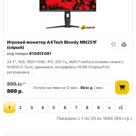
Игровой монитор A4Tech Bloody MN251F
(серый)
код товара
#10413091
24.5", 16:9, 1920x1080, IPS, 200 Гц, AMD FreeSync/совместимый с
NVIDIA G-Sync, динамики, интерфейсы HDMI+DisplayPort,
регулировка …
899
р.
,42
Оплата частями на 12 мес.:
93
р.
/ мес.
,50
869
р.
1
2
3
4
5
6
7
8
9
>
>|
Показано с 1 по 20 из 1664 (84 стр.)