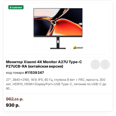
В наличии
Монитор Xiaomi 4K Monitor A27U Type-C
P27UCB-RA (китайская версия)
код товара
#11539247
27", 3840x2160, 16:9, IPS, 60 Гц, глубина 8 бит + FRC, яркость 300
нит, HDR10, HDMI+DisplayPort+USB Type-C, питание по USB-C до
90…
962
р.
,55
930
р.