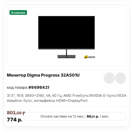
В наличии
Монитор Digma Progress 32A501U
код товара
#9696421
31.5", 16:9, 3840x2160, VA, 60 Гц, AMD FreeSync/NVIDIA G-Sync/VESA
Adaptive-Sync, интерфейсы HDMI+DisplayPort
801
р.
,09
Оплата частями на 12 мес.:
84
р.
/ мес.
,03
774
р.