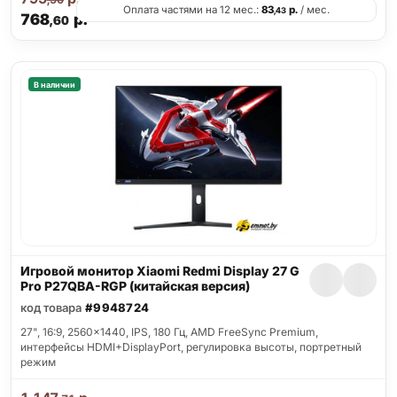
Оплата частями на 12 мес.:
83
р.
/ мес.
,43
768
р.
,60
В наличии
Игровой монитор Xiaomi Redmi Display 27 G
Pro P27QBA-RGP (китайская версия)
код товара
#9948724
27", 16:9, 2560x1440, IPS, 180 Гц, AMD FreeSync Premium,
интерфейсы HDMI+DisplayPort, регулировка высоты, портретный
режим