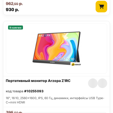
962
р.
,55
930
р.
В наличии
Портативный монитор Arzopa Z1RC
код товара
#10255093
16", 16:10, 2560x1600, IPS, 60 Гц, динамики, интерфейсы USB Type-
C+mini HDMI
795
р.
,50