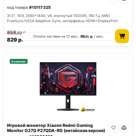
код товара
#10117325
31.5", 16:9, 2560x1440, VA, изогнутый (1000R), 180 Гц, AMD
FreeSync/VESA Adaptive-Sync, интерфейсы HDMI+DisplayPort
858
р.
,02
Оплата частями на 12 мес.:
88
р.
/ мес.
,85
829
р.
В наличии
Игровой монитор Xiaomi Redmi Gaming
Monitor G27Q P27QDA-RG (китайская версия)