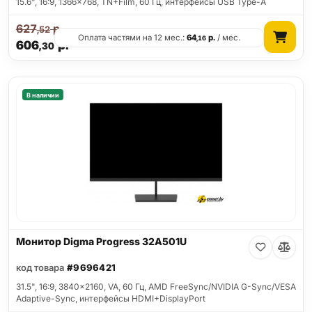
15.6", 16:9, 1366x768, TN+Film, 60 Гц, интерфейсы USB Type-A
627
р.
,52
Оплата частями на 12 мес.:
64
р.
/ мес.
,16
606
р.
,30
В наличии
Монитор Digma Progress 32A501U
код товара
#9696421
31.5", 16:9, 3840x2160, VA, 60 Гц, AMD FreeSync/NVIDIA G-Sync/VESA
Adaptive-Sync, интерфейсы HDMI+DisplayPort