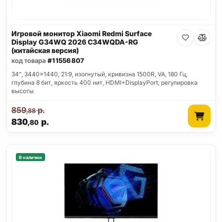
Игровой монитор Xiaomi Redmi Surface
Display G34WQ 2026 C34WQDA-RG
(китайская версия)
код товара
#11556807
34", 3440x1440, 21:9, изогнутый, кривизна 1500R, VA, 180 Гц,
глубина 8 бит, яркость 400 нит, HDMI+DisplayPort, регулировка
высоты
859
р.
,88
830
р.
,80
В наличии