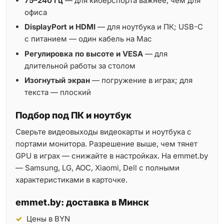
75–240 Гц
— для киберспорта важнее, чем для
офиса
DisplayPort и HDMI
— для ноутбука и ПК; USB-C
с питанием — один кабель на Mac
Регулировка по высоте и VESA
— для
длительной работы за столом
Изогнутый экран
— погружение в играх; для
текста — плоский
Подбор под ПК и ноутбук
Сверьте видеовыходы видеокарты и ноутбука с
портами монитора. Разрешение выше, чем тянет
GPU в играх — снижайте в настройках. На emmet.by
— Samsung, LG, AOC, Xiaomi, Dell с полными
характеристиками в карточке.
emmet.by: доставка в Минск
Цены в BYN