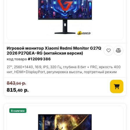
Игровой монитор Xiaomi Redmi Monitor G27Q
2026 P27QEA-RG (китайская версия)
код товара
#12099386
27", 2560x1440, 16:9, IPS, 320 Гц, глубина 8 бит + FRC, яркость 400
нит, HDMI+DisplayPort, регулировка высоты, портретный режим
843
р.
,94
815
р.
,40
В наличии