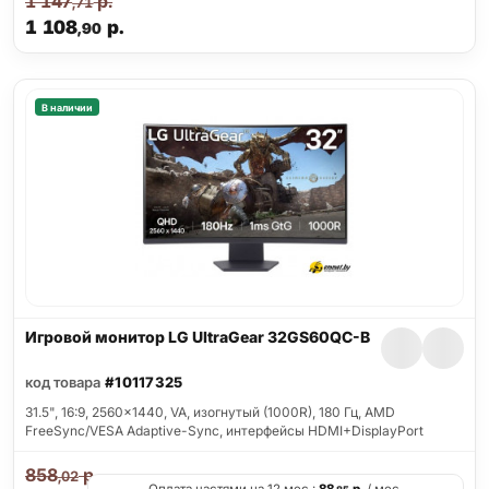
1 147
р.
,71
1 108
р.
,90
В наличии
Игровой монитор LG UltraGear 32GS60QC-B
код товара
#10117325
31.5", 16:9, 2560x1440, VA, изогнутый (1000R), 180 Гц, AMD
FreeSync/VESA Adaptive-Sync, интерфейсы HDMI+DisplayPort
858
р.
,02