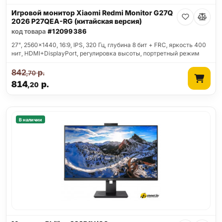
Игровой монитор Xiaomi Redmi Monitor G27Q
2026 P27QEA-RG (китайская версия)
код товара
#12099386
27", 2560x1440, 16:9, IPS, 320 Гц, глубина 8 бит + FRC, яркость 400
нит, HDMI+DisplayPort, регулировка высоты, портретный режим
842
р.
,70
814
р.
,20
В наличии