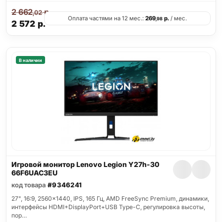
2 662
р.
,02
Оплата частями на 12 мес.:
269
р.
/ мес.
,98
2 572
р.
В наличии
Игровой монитор Lenovo Legion Y27h-30
66F6UAC3EU
код товара
#9346241
27", 16:9, 2560x1440, IPS, 165 Гц, AMD FreeSync Premium, динамики,
интерфейсы HDMI+DisplayPort+USB Type-C, регулировка высоты,
пор…