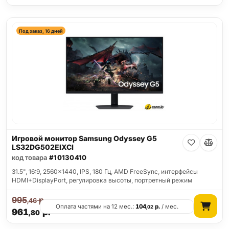
Под заказ, 16 дней
Игровой монитор Samsung Odyssey G5
LS32DG502EIXCI
код товара
#10130410
31.5", 16:9, 2560x1440, IPS, 180 Гц, AMD FreeSync, интерфейсы
HDMI+DisplayPort, регулировка высоты, портретный режим
995
р.
,46
Оплата частями на 12 мес.:
104
р.
/ мес.
,02
961
р.
,80