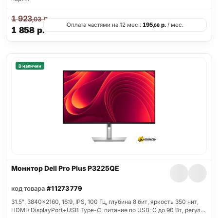
1 923
р.
,03
Оплата частями на 12 мес.:
195
р.
/ мес.
,68
1 858
р.
В наличии
Монитор Dell Pro Plus P3225QE
код товара
#11273779
31.5", 3840x2160, 16:9, IPS, 100 Гц, глубина 8 бит, яркость 350 нит,
HDMI+DisplayPort+USB Type-C, питание по USB-C до 90 Вт, регул…