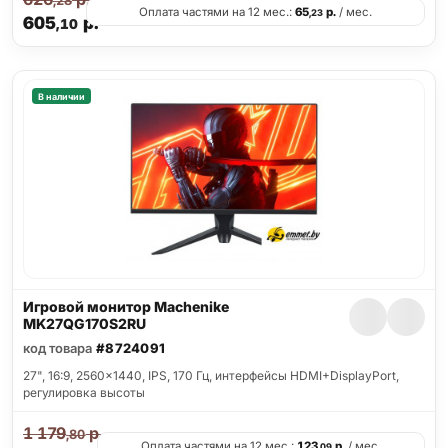
,28
Оплата частями на 12 мес.:
65
р.
/ мес.
,23
605
р.
,10
В наличии
Игровой монитор Machenike
MK27QG170S2RU
код товара
#8724091
27", 16:9, 2560x1440, IPS, 170 Гц, интерфейсы HDMI+DisplayPort,
регулировка высоты
1 179
р.
,80
Оплата частями на 12 мес.:
123
р.
/ мес.
,09