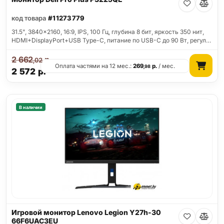
код товара
#11273779
31.5", 3840x2160, 16:9, IPS, 100 Гц, глубина 8 бит, яркость 350 нит,
HDMI+DisplayPort+USB Type-C, питание по USB-C до 90 Вт, регул…
2 662
р.
,02
Оплата частями на 12 мес.:
269
р.
/ мес.
,98
2 572
р.
В наличии
Игровой монитор Lenovo Legion Y27h-30
66F6UAC3EU