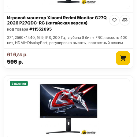
Игровой монитор Xiaomi Redmi Monitor G27Q
2026 P27QDC-RG (китайская версия)
код товара
#11552695
27", 2560x1440, 16:9, IPS, 200 Гц, глубина 8 бит + FRC, яркость 400
нит, HDMI+DisplayPort, регулировка высоты, портретный режим
616
р.
,86
596
р.
В наличии