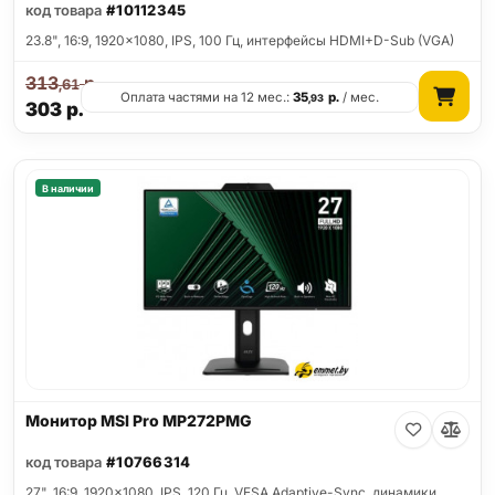
код товара
#10112345
23.8", 16:9, 1920x1080, IPS, 100 Гц, интерфейсы HDMI+D-Sub (VGA)
313
р.
,61
Оплата частями на 12 мес.:
35
р.
/ мес.
,93
303
р.
В наличии
Монитор MSI Pro MP272PMG
код товара
#10766314
27", 16:9, 1920x1080, IPS, 120 Гц, VESA Adaptive-Sync, динамики,