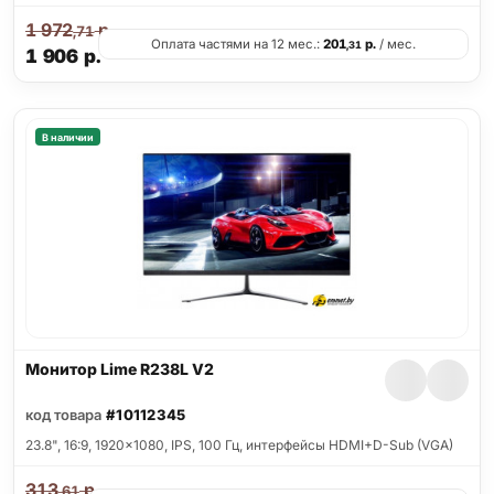
1 972
р.
,71
Оплата частями на 12 мес.:
201
р.
/ мес.
,31
1 906
р.
В наличии
Монитор Lime R238L V2
код товара
#10112345
23.8", 16:9, 1920x1080, IPS, 100 Гц, интерфейсы HDMI+D-Sub (VGA)
313
р.
,61