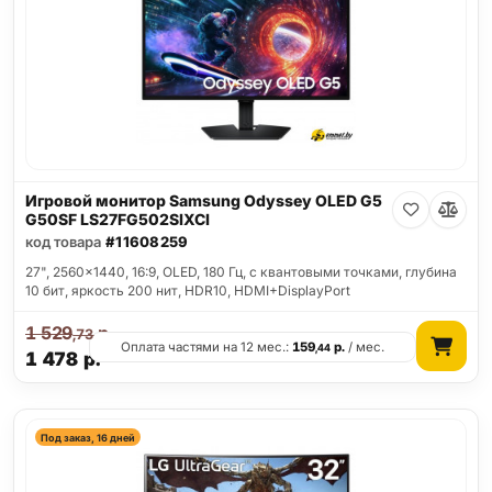
Игровой монитор Samsung Odyssey OLED G5
G50SF LS27FG502SIXCI
код товара
#11608259
27", 2560x1440, 16:9, OLED, 180 Гц, c квантовыми точками, глубина
10 бит, яркость 200 нит, HDR10, HDMI+DisplayPort
1 529
р.
,73
Оплата частями на 12 мес.:
159
р.
/ мес.
,44
1 478
р.
Под заказ, 16 дней