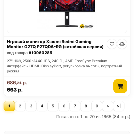
Игровой монитор Xiaomi Redmi Gaming
Monitor G27Q P27QDA-RG (китайская версия)
код товара
#10960285
27", 16:9, 2560x1440, IPS, 240 Гц, AMD FreeSync Premium,
интерфейсы HDMI+DisplayPort, регулировка высоты, портретный
режим
686
р.
,21
663
р.
1
2
3
4
5
6
7
8
9
>
>|
Показано с 1 по 20 из 1665 (84 стр.)