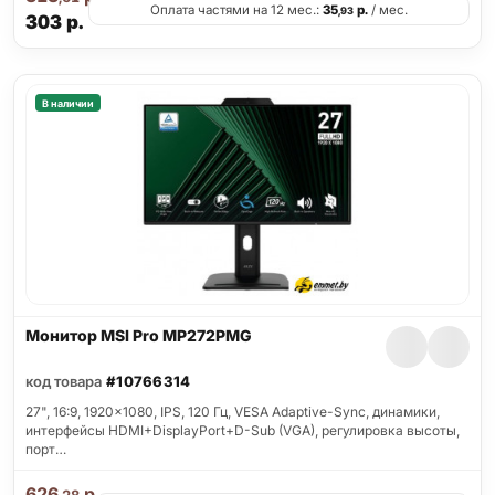
Оплата частями на 12 мес.:
35
р.
/ мес.
,93
303
р.
В наличии
Монитор MSI Pro MP272PMG
код товара
#10766314
27", 16:9, 1920x1080, IPS, 120 Гц, VESA Adaptive-Sync, динамики,
интерфейсы HDMI+DisplayPort+D-Sub (VGA), регулировка высоты,
порт…
626
р.