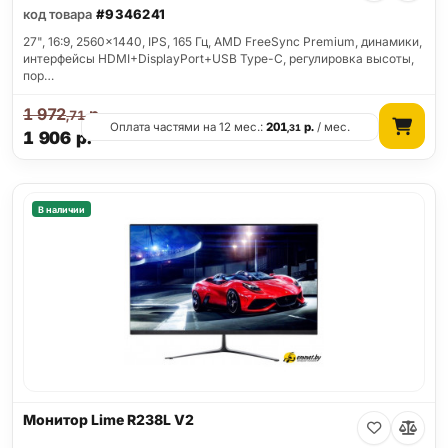
код товара
#9346241
27", 16:9, 2560x1440, IPS, 165 Гц, AMD FreeSync Premium, динамики,
интерфейсы HDMI+DisplayPort+USB Type-C, регулировка высоты,
пор…
1 972
р.
,71
Оплата частями на 12 мес.:
201
р.
/ мес.
,31
1 906
р.
В наличии
Монитор Lime R238L V2