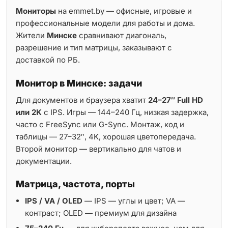
Мониторы
на emmet.by — офисные, игровые и
профессиональные модели для работы и дома.
Жители
Минске
сравнивают диагональ,
разрешение и тип матрицы, заказывают с
доставкой по РБ.
Монитор в Минске: задачи
Для документов и браузера хватит
24–27″ Full HD
или 2K
с IPS. Игры — 144–240 Гц, низкая задержка,
часто с FreeSync или G-Sync. Монтаж, код и
таблицы — 27–32″, 4K, хорошая цветопередача.
Второй монитор — вертикально для чатов и
документации.
Матрица, частота, порты
IPS / VA / OLED
— IPS — углы и цвет; VA —
контраст; OLED — премиум для дизайна