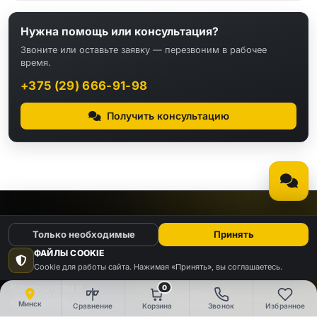
Нужна помощь или консультация?
Звоните или оставьте заявку — перезвоним в рабочее
время.
+375 (29) 666-91-98
Получить консультацию
КАТАЛОГ
Только необходимые
Принять
ФАЙЛЫ COOKIE
Видео
Аудио
Cookie для работы сайта. Нажимая «Принять», вы соглашаетесь.
Компьютеры и
0
Электроника
комплектующие
Минск
Сравнение
Корзина
Звонок
Избранное