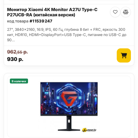
Монитор Xiaomi 4K Monitor A27U Type-C
P27UCB-RA (китайская версия)
код товара
#11539247
27", 3840x2160, 16:9, IPS, 60 Гц, глубина 8 бит + FRC, яркость 300
нит, HDR10, HDMI+DisplayPort+USB Type-C, питание по USB-C до
90…
962
р.
,55
930
р.
В наличии