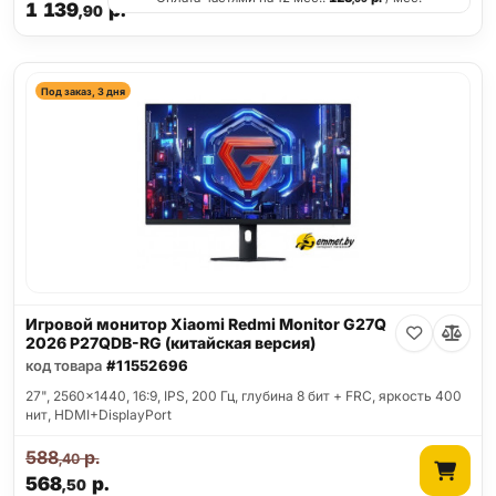
1 139
р.
,90
Под заказ, 3 дня
Игровой монитор Xiaomi Redmi Monitor G27Q
2026 P27QDB-RG (китайская версия)
код товара
#11552696
27", 2560x1440, 16:9, IPS, 200 Гц, глубина 8 бит + FRC, яркость 400
нит, HDMI+DisplayPort
588
р.
,40
568
р.
,50