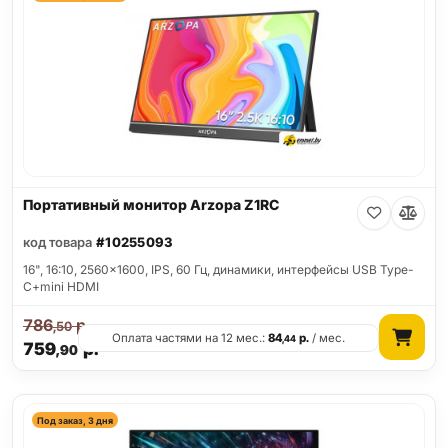
Портативный монитор Arzopa Z1RC
код товара
#10255093
16", 16:10, 2560x1600, IPS, 60 Гц, динамики, интерфейсы USB Type-
C+mini HDMI
786
р.
,50
Оплата частями на 12 мес.:
84
р.
/ мес.
,44
759
р.
,90
Под заказ, 3 дня