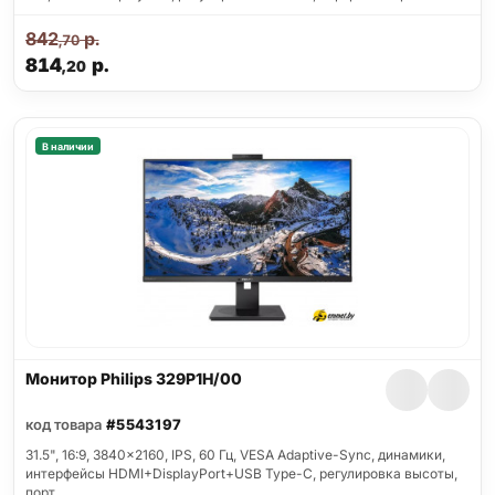
842
р.
,70
814
р.
,20
В наличии
Монитор Philips 329P1H/00
код товара
#5543197
31.5", 16:9, 3840x2160, IPS, 60 Гц, VESA Adaptive-Sync, динамики,
интерфейсы HDMI+DisplayPort+USB Type-C, регулировка высоты,
порт…