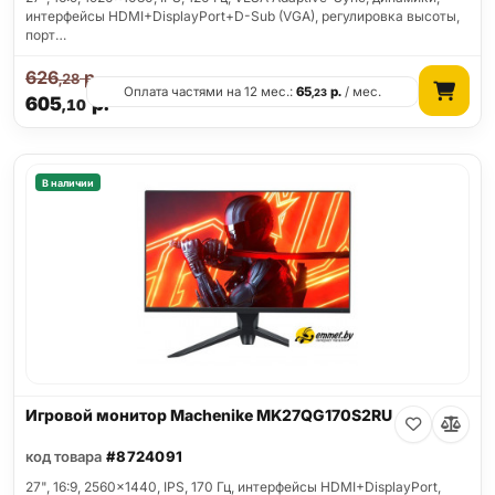
интерфейсы HDMI+DisplayPort+D-Sub (VGA), регулировка высоты,
порт…
626
р.
,28
Оплата частями на 12 мес.:
65
р.
/ мес.
,23
605
р.
,10
В наличии
Игровой монитор Machenike MK27QG170S2RU
код товара
#8724091
27", 16:9, 2560x1440, IPS, 170 Гц, интерфейсы HDMI+DisplayPort,