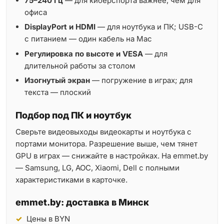
75–240 Гц
— для киберспорта важнее, чем для
офиса
DisplayPort и HDMI
— для ноутбука и ПК; USB-C
с питанием — один кабель на Mac
Регулировка по высоте и VESA
— для
длительной работы за столом
Изогнутый экран
— погружение в играх; для
текста — плоский
Подбор под ПК и ноутбук
Сверьте видеовыходы видеокарты и ноутбука с
портами монитора. Разрешение выше, чем тянет
GPU в играх — снижайте в настройках. На emmet.by
— Samsung, LG, AOC, Xiaomi, Dell с полными
характеристиками в карточке.
emmet.by: доставка в Минск
Цены в BYN