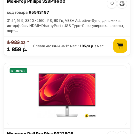
Монитор Philips 329P1H/00
код товара
#5543197
31.5", 16:9, 3840x2160, IPS, 60 Гц, VESA Adaptive-Sync, динамики,
интерфейсы HDMI+DisplayPort+USB Type-C, регулировка высоты,
порт…
1 923
р.
,03
Оплата частями на 12 мес.:
195
р.
/ мес.
,68
1 858
р.
В наличии
Монитор Dell Pro Plus P3225QE