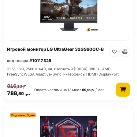
Игровой монитор LG UltraGear 32GS60QC-B
код товара
#10117325
31.5", 16:9, 2560x1440, VA, изогнутый (1000R), 180 Гц, AMD
FreeSync/VESA Adaptive-Sync, интерфейсы HDMI+DisplayPort
816
р.
,10
Оплата частями на 12 мес.:
89
р.
/ мес.
,86
788
р.
,50
Под заказ, 3 дня