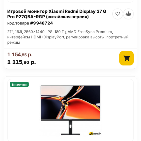
Игровой монитор Xiaomi Redmi Display 27 G
Pro P27QBA-RGP (китайская версия)
код товара
#9948724
27", 16:9, 2560x1440, IPS, 180 Гц, AMD FreeSync Premium,
интерфейсы HDMI+DisplayPort, регулировка высоты, портретный
режим
1 154
р.
,85
1 115
р.
,80
В наличии