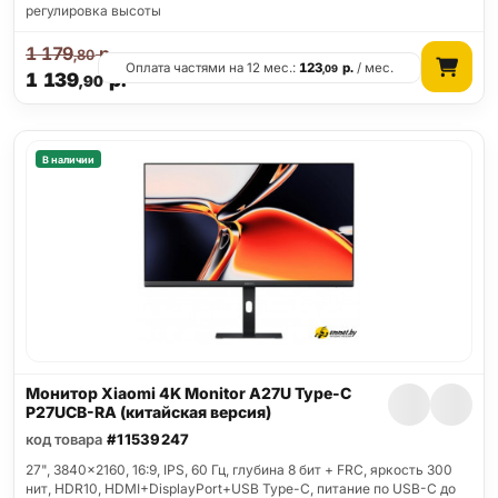
регулировка высоты
1 179
р.
,80
Оплата частями на 12 мес.:
123
р.
/ мес.
,09
1 139
р.
,90
В наличии
Монитор Xiaomi 4K Monitor A27U Type-C
P27UCB-RA (китайская версия)
код товара
#11539247
27", 3840x2160, 16:9, IPS, 60 Гц, глубина 8 бит + FRC, яркость 300
нит, HDR10, HDMI+DisplayPort+USB Type-C, питание по USB-C до