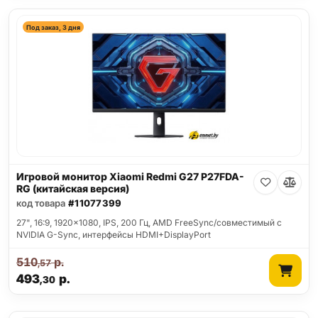
Под заказ, 3 дня
Игровой монитор Xiaomi Redmi G27 P27FDA-
RG (китайская версия)
код товара
#11077399
27", 16:9, 1920x1080, IPS, 200 Гц, AMD FreeSync/совместимый с
NVIDIA G-Sync, интерфейсы HDMI+DisplayPort
510
р.
,57
493
р.
,30