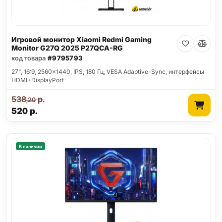
Игровой монитор Xiaomi Redmi Gaming
Monitor G27Q 2025 P27QCA-RG
код товара
#9795793
27", 16:9, 2560x1440, IPS, 180 Гц, VESA Adaptive-Sync, интерфейсы
HDMI+DisplayPort
538
р.
,20
520
р.
В наличии