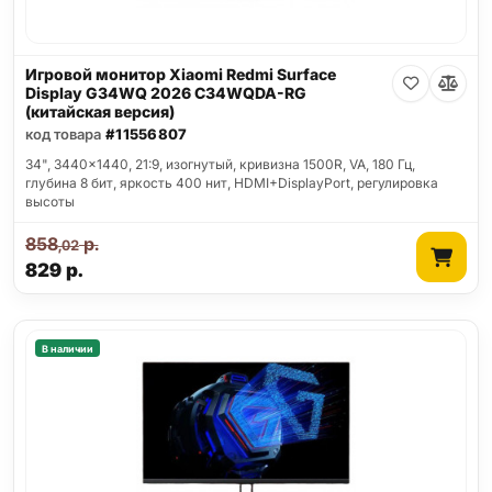
Игровой монитор Xiaomi Redmi Surface
Display G34WQ 2026 C34WQDA-RG
(китайская версия)
код товара
#11556807
34", 3440x1440, 21:9, изогнутый, кривизна 1500R, VA, 180 Гц,
глубина 8 бит, яркость 400 нит, HDMI+DisplayPort, регулировка
высоты
858
р.
,02
829
р.
В наличии