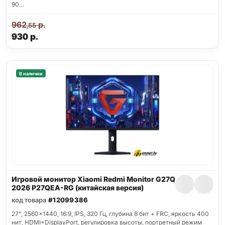
90…
962
р.
,55
930
р.
В наличии
Игровой монитор Xiaomi Redmi Monitor G27Q
2026 P27QEA-RG (китайская версия)
код товара
#12099386
27", 2560x1440, 16:9, IPS, 320 Гц, глубина 8 бит + FRC, яркость 400
нит, HDMI+DisplayPort, регулировка высоты, портретный режим