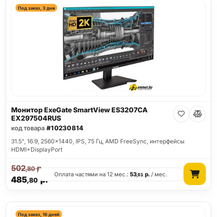
Под заказ, 3 дня
Монитор ExeGate SmartView ES3207CA
EX297504RUS
код товара
#10230814
31.5", 16:9, 2560x1440, IPS, 75 Гц, AMD FreeSync, интерфейсы
HDMI+DisplayPort
502
р.
,80
Оплата частями на 12 мес.:
53
р.
/ мес.
,61
485
р.
,80
Под заказ, 16 дней