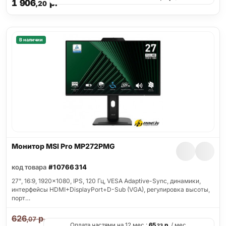
1 906
р.
,20
В наличии
Монитор MSI Pro MP272PMG
код товара
#10766314
27", 16:9, 1920x1080, IPS, 120 Гц, VESA Adaptive-Sync, динамики,
интерфейсы HDMI+DisplayPort+D-Sub (VGA), регулировка высоты,
порт…
626
р.
,07
Оплата частями на 12 мес.:
65
р.
/ мес.
,23