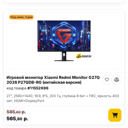
Под заказ, 3 дня
Игровой монитор Xiaomi Redmi Monitor G27Q
2026 P27QDB-RG (китайская версия)
код товара
#11552696
27", 2560x1440, 16:9, IPS, 200 Гц, глубина 8 бит + FRC, яркость 400
нит, HDMI+DisplayPort
585
р.
,60
565
р.
,80