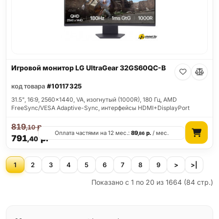
Игровой монитор LG UltraGear 32GS60QC-B
код товара
#10117325
31.5", 16:9, 2560x1440, VA, изогнутый (1000R), 180 Гц, AMD
FreeSync/VESA Adaptive-Sync, интерфейсы HDMI+DisplayPort
819
р.
,10
Оплата частями на 12 мес.:
89
р.
/ мес.
,86
791
р.
,40
1
2
3
4
5
6
7
8
9
>
>|
Показано с 1 по 20 из 1664 (84 стр.)