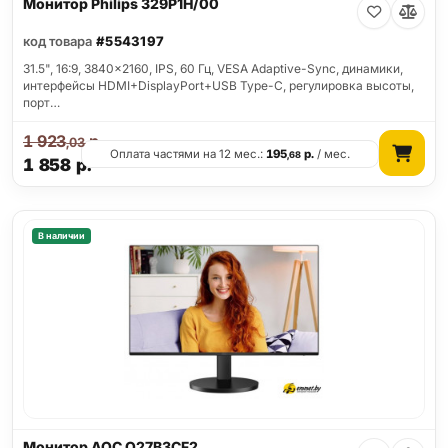
Монитор Philips 329P1H/00
код товара
#5543197
31.5", 16:9, 3840x2160, IPS, 60 Гц, VESA Adaptive-Sync, динамики,
интерфейсы HDMI+DisplayPort+USB Type-C, регулировка высоты,
порт…
1 923
р.
,03
Оплата частями на 12 мес.:
195
р.
/ мес.
,68
1 858
р.
В наличии
Монитор AOC Q27B3CF2