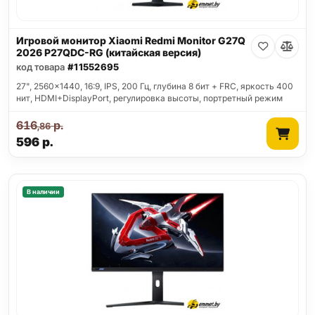
Игровой монитор Xiaomi Redmi Monitor G27Q
2026 P27QDC-RG (китайская версия)
код товара
#11552695
27", 2560x1440, 16:9, IPS, 200 Гц, глубина 8 бит + FRC, яркость 400
нит, HDMI+DisplayPort, регулировка высоты, портретный режим
616
р.
,86
596
р.
В наличии