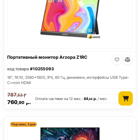
Портативный монитор Arzopa Z1RC
код товара
#10255093
16", 16:10, 2560x1600, IPS, 60 Гц, динамики, интерфейсы USB Type-
C+mini HDMI
787
р.
,53
Оплата частями на 12 мес.:
84
р.
/ мес.
,44
760
р.
,90
Под заказ, 3 дня