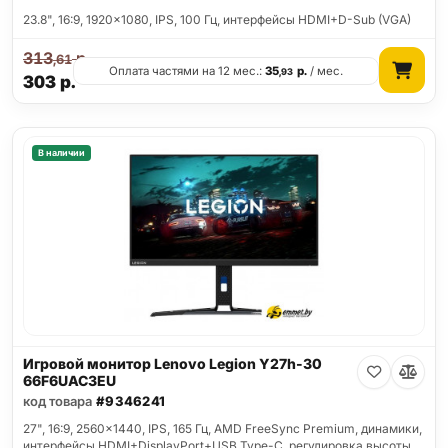
23.8", 16:9, 1920x1080, IPS, 100 Гц, интерфейсы HDMI+D-Sub (VGA)
313
р.
,61
Оплата частями на 12 мес.:
35
р.
/ мес.
,93
303
р.
В наличии
Игровой монитор Lenovo Legion Y27h-30
66F6UAC3EU
код товара
#9346241
27", 16:9, 2560x1440, IPS, 165 Гц, AMD FreeSync Premium, динамики,
интерфейсы HDMI+DisplayPort+USB Type-C, регулировка высоты,