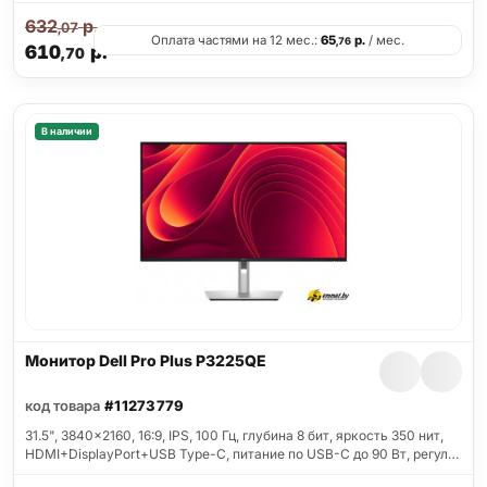
632
р.
,07
Оплата частями на 12 мес.:
65
р.
/ мес.
,76
610
р.
,70
В наличии
Монитор Dell Pro Plus P3225QE
код товара
#11273779
31.5", 3840x2160, 16:9, IPS, 100 Гц, глубина 8 бит, яркость 350 нит,
HDMI+DisplayPort+USB Type-C, питание по USB-C до 90 Вт, регул…