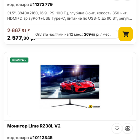
код товара
#11273779
31.5", 3840x2160, 16:9, IPS, 100 Гц, глубина 8 бит, яркость 350 нит,
HDMI+DisplayPort+USB Type-C, питание по USB-C до 90 Вт, регул…
2 667
р.
,51
Оплата частями на 12 мес.:
269
р.
/ мес.
,98
2 577
р.
,30
В наличии
Монитор Lime R238L V2
код товара
#10112345