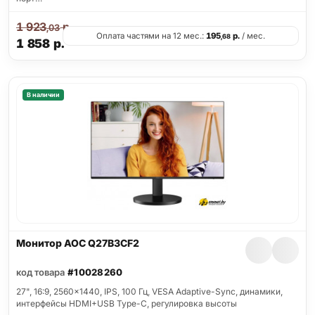
1 923
р.
,03
Оплата частями на 12 мес.:
195
р.
/ мес.
,68
1 858
р.
В наличии
Монитор AOC Q27B3CF2
код товара
#10028260
27", 16:9, 2560x1440, IPS, 100 Гц, VESA Adaptive-Sync, динамики,
интерфейсы HDMI+USB Type-C, регулировка высоты