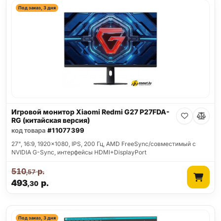
Под заказ, 3 дня
Игровой монитор Xiaomi Redmi G27 P27FDA-
RG (китайская версия)
код товара
#11077399
27", 16:9, 1920x1080, IPS, 200 Гц, AMD FreeSync/совместимый с
NVIDIA G-Sync, интерфейсы HDMI+DisplayPort
510
р.
,57
493
р.
,30
Под заказ, 3 дня