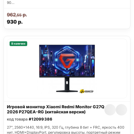
90…
962
р.
,55
930
р.
В наличии
Игровой монитор Xiaomi Redmi Monitor G27Q
2026 P27QEA-RG (китайская версия)
код товара
#12099386
27", 2560x1440, 16:9, IPS, 320 Гц, глубина 8 бит + FRC, яркость 400
нит, HDMI+DisplayPort, регулировка высоты, портретный режим