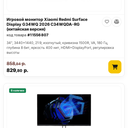
Игровой монитор Xiaomi Redmi Surface
Display G34WQ 2026 C34WQDA-RG
(китайская версия)
код товара
#11556807
34", 3440x1440, 21:9, изогнутый, кривизна 1500R, VA, 180 Гц,
глубина 8 бит, яркость 400 нит, HDMI+DisplayPort, регулировка
высоты
858
р.
,84
829
р.
,80
В наличии