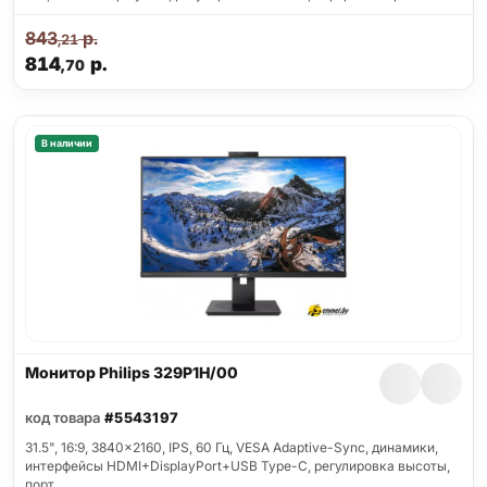
843
р.
,21
814
р.
,70
В наличии
Монитор Philips 329P1H/00
код товара
#5543197
31.5", 16:9, 3840x2160, IPS, 60 Гц, VESA Adaptive-Sync, динамики,
интерфейсы HDMI+DisplayPort+USB Type-C, регулировка высоты,
порт…