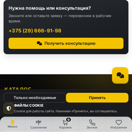
Нужна помощь или консультация?
Звоните или оставьте заявку — перезвоним в рабочее
время.
+375 (29) 666-91-98
Получить консультацию
КАТАЛОГ
Только необходимые
Принять
Видео
Аудио
ФАЙЛЫ COOKIE
Cookie для работы сайта. Нажимая «Принять», вы соглашаетесь.
Компьютеры и
Электроника
0
комплектующие
Минск
Сравнение
Корзина
Звонок
Избранное
Бытовая техника
Инструменты