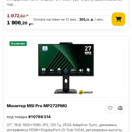
пор…
1 972
р.
,92
Оплата частями на 12 мес.:
201
р.
/ мес.
,31
1 906
р.
,20
В наличии
Монитор MSI Pro MP272PMG
код товара
#10766314
27", 16:9, 1920x1080, IPS, 120 Гц, VESA Adaptive-Sync, динамики,
интерфейсы HDMI+DisplayPort+D-Sub (VGA), регулировка высоты,