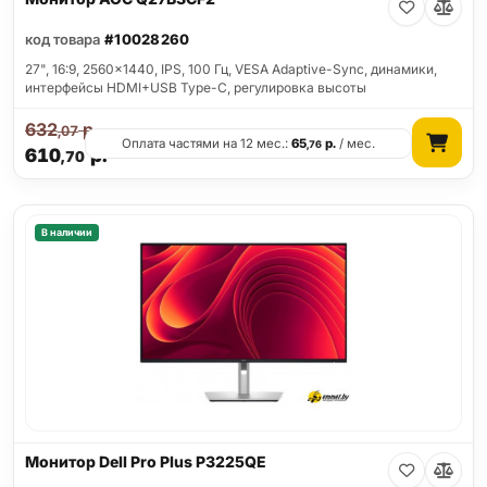
код товара
#10028260
27", 16:9, 2560x1440, IPS, 100 Гц, VESA Adaptive-Sync, динамики,
интерфейсы HDMI+USB Type-C, регулировка высоты
632
р.
,07
Оплата частями на 12 мес.:
65
р.
/ мес.
,76
610
р.
,70
В наличии
Монитор Dell Pro Plus P3225QE