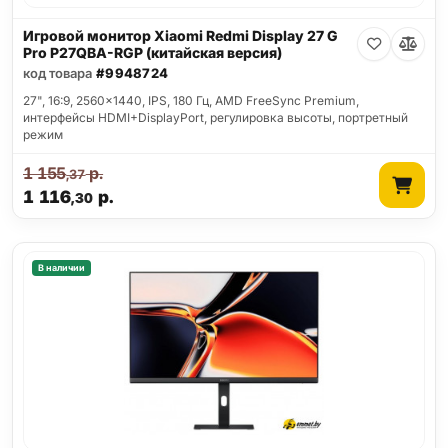
Игровой монитор Xiaomi Redmi Display 27 G
Pro P27QBA-RGP (китайская версия)
код товара
#9948724
27", 16:9, 2560x1440, IPS, 180 Гц, AMD FreeSync Premium,
интерфейсы HDMI+DisplayPort, регулировка высоты, портретный
режим
1 155
р.
,37
1 116
р.
,30
В наличии