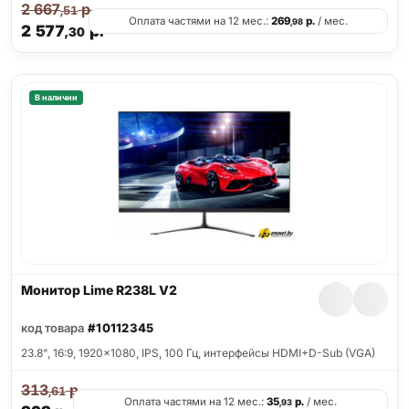
2 667
р.
,51
Оплата частями на 12 мес.:
269
р.
/ мес.
,98
2 577
р.
,30
В наличии
Монитор Lime R238L V2
код товара
#10112345
23.8", 16:9, 1920x1080, IPS, 100 Гц, интерфейсы HDMI+D-Sub (VGA)
313
р.
,61
Оплата частями на 12 мес.:
35
р.
/ мес.
,93