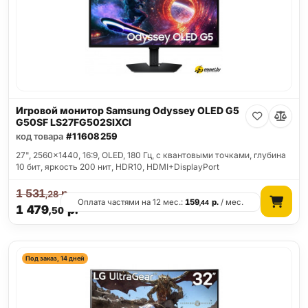
Игровой монитор Samsung Odyssey OLED G5
G50SF LS27FG502SIXCI
код товара
#11608259
27", 2560x1440, 16:9, OLED, 180 Гц, c квантовыми точками, глубина
10 бит, яркость 200 нит, HDR10, HDMI+DisplayPort
1 531
р.
,28
Оплата частями на 12 мес.:
159
р.
/ мес.
,44
1 479
р.
,50
Под заказ, 14 дней