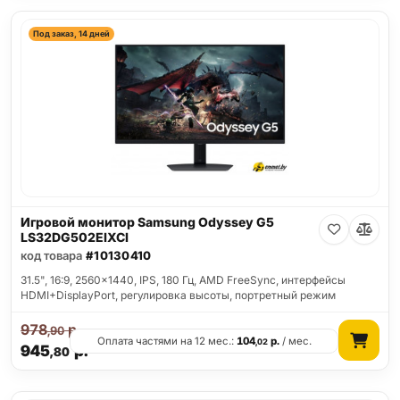
Под заказ, 14 дней
Игровой монитор Samsung Odyssey G5
LS32DG502EIXCI
код товара
#10130410
31.5", 16:9, 2560x1440, IPS, 180 Гц, AMD FreeSync, интерфейсы
HDMI+DisplayPort, регулировка высоты, портретный режим
978
р.
,90
Оплата частями на 12 мес.:
104
р.
/ мес.
,02
945
р.
,80