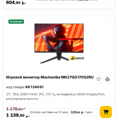
604
р.
,90
В наличии
Игровой монитор Machenike MK27QG170S2RU
код товара
#8724091
27", 16:9, 2560x1440, IPS, 170 Гц, интерфейсы HDMI+DisplayPort,
регулировка высоты
1 179
р.
,80
Оплата частями на 12 мес.:
123
р.
/ мес.
,09
1 139
р.
,90