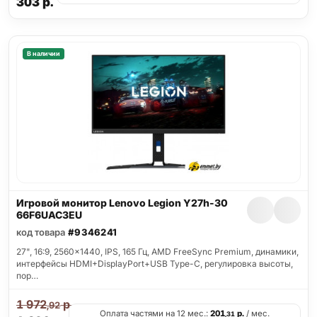
303
р.
В наличии
Игровой монитор Lenovo Legion Y27h-30
66F6UAC3EU
код товара
#9346241
27", 16:9, 2560x1440, IPS, 165 Гц, AMD FreeSync Premium, динамики,
интерфейсы HDMI+DisplayPort+USB Type-C, регулировка высоты,
пор…
1 972
р.
,92
Оплата частями на 12 мес.:
201
р.
/ мес.
,31