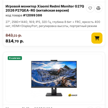
Игровой монитор Xiaomi Redmi Monitor G27Q
2026 P27QEA-RG (китайская версия)
код товара
#12099386
27", 2560x1440, 16:9, IPS, 320 Гц, глубина 8 бит + FRC, яркость 400
нит, HDMI+DisplayPort, регулировка высоты, портретный режим
843
р.
,21
814
р.
,70
В наличии