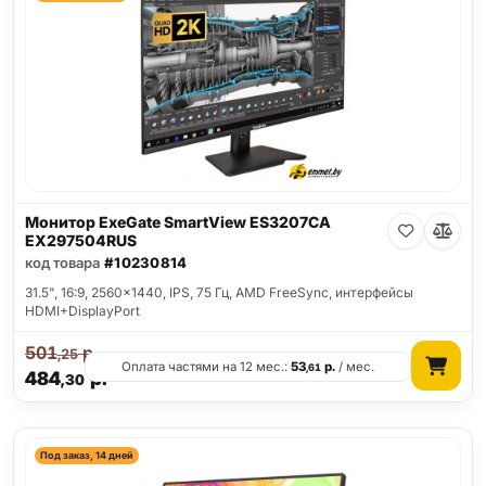
Монитор ExeGate SmartView ES3207CA
EX297504RUS
код товара
#10230814
31.5", 16:9, 2560x1440, IPS, 75 Гц, AMD FreeSync, интерфейсы
HDMI+DisplayPort
501
р.
,25
Оплата частями на 12 мес.:
53
р.
/ мес.
,61
484
р.
,30
Под заказ, 14 дней