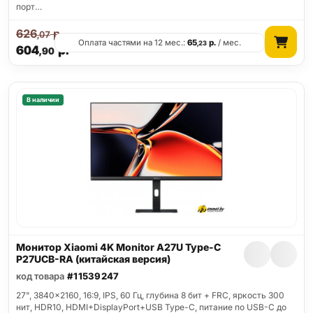
порт…
626
р.
,07
Оплата частями на 12 мес.:
65
р.
/ мес.
,23
604
р.
,90
В наличии
Монитор Xiaomi 4K Monitor A27U Type-C
P27UCB-RA (китайская версия)
код товара
#11539247
27", 3840x2160, 16:9, IPS, 60 Гц, глубина 8 бит + FRC, яркость 300
нит, HDR10, HDMI+DisplayPort+USB Type-C, питание по USB-C до