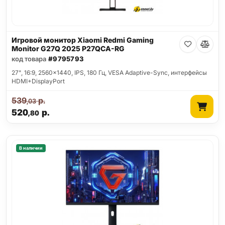
Игровой монитор Xiaomi Redmi Gaming
Monitor G27Q 2025 P27QCA-RG
код товара
#9795793
27", 16:9, 2560x1440, IPS, 180 Гц, VESA Adaptive-Sync, интерфейсы
HDMI+DisplayPort
539
р.
,03
520
р.
,80
В наличии