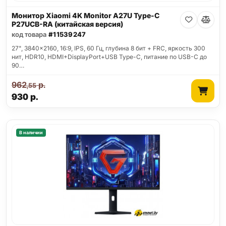
Монитор Xiaomi 4K Monitor A27U Type-C
P27UCB-RA (китайская версия)
код товара
#11539247
27", 3840x2160, 16:9, IPS, 60 Гц, глубина 8 бит + FRC, яркость 300
нит, HDR10, HDMI+DisplayPort+USB Type-C, питание по USB-C до
90…
962
р.
,55
930
р.
В наличии