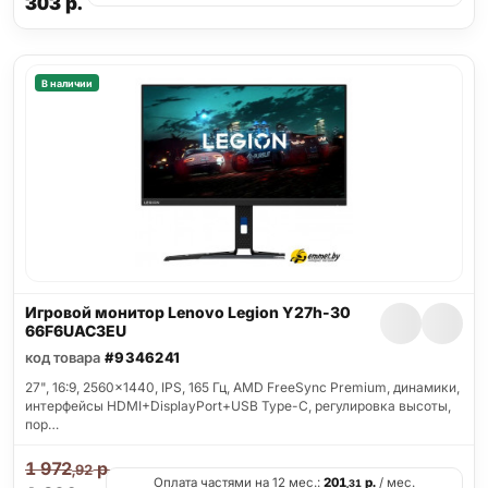
303
р.
В наличии
Игровой монитор Lenovo Legion Y27h-30
66F6UAC3EU
код товара
#9346241
27", 16:9, 2560x1440, IPS, 165 Гц, AMD FreeSync Premium, динамики,
интерфейсы HDMI+DisplayPort+USB Type-C, регулировка высоты,
пор…
1 972
р.
,92
Оплата частями на 12 мес.:
201
р.
/ мес.
,31