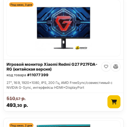
Под заказ, 3 дня
Игровой монитор Xiaomi Redmi G27 P27FDA-
RG (китайская версия)
код товара
#11077399
27", 16:9, 1920x1080, IPS, 200 Гц, AMD FreeSync/совместимый с
NVIDIA G-Sync, интерфейсы HDMI+DisplayPort
510
р.
,57
493
р.
,30
Под заказ, 2 дня