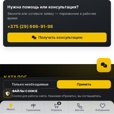
Нужна помощь или консультация?
Звоните или оставьте заявку — перезвоним в рабочее
время.
+375 (29) 666-91-98
Получить консультацию
КАТАЛОГ
Только необходимые
Принять
Видео
Аудио
ФАЙЛЫ COOKIE
Cookie для работы сайта. Нажимая «Принять», вы соглашаетесь.
Компьютеры и
Электроника
0
комплектующие
Минск
Сравнение
Корзина
Звонок
Избранное
Бытовая техника
Инструменты