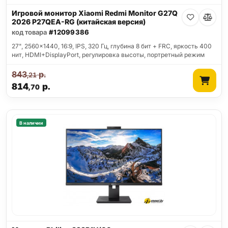
Игровой монитор Xiaomi Redmi Monitor G27Q
2026 P27QEA-RG (китайская версия)
код товара
#12099386
27", 2560x1440, 16:9, IPS, 320 Гц, глубина 8 бит + FRC, яркость 400
нит, HDMI+DisplayPort, регулировка высоты, портретный режим
843
р.
,21
814
р.
,70
В наличии