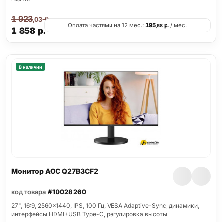
1 923
р.
,03
Оплата частями на 12 мес.:
195
р.
/ мес.
,68
1 858
р.
В наличии
Монитор AOC Q27B3CF2
код товара
#10028260
27", 16:9, 2560x1440, IPS, 100 Гц, VESA Adaptive-Sync, динамики,
интерфейсы HDMI+USB Type-C, регулировка высоты