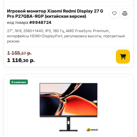
Игровой монитор Xiaomi Redmi Display 27 G
Pro P27QBA-RGP (китайская версия)
код товара
#9948724
27", 16:9, 2560x1440, IPS, 180 Гц, AMD FreeSync Premium,
интерфейсы HDMI+DisplayPort, регулировка высоты, портретный
режим
1 155
р.
,37
1 116
р.
,30
В наличии