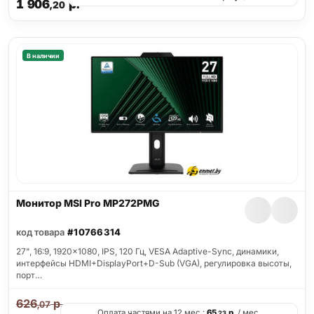
1 906
р.
,20
В наличии
Монитор MSI Pro MP272PMG
код товара
#10766314
27", 16:9, 1920x1080, IPS, 120 Гц, VESA Adaptive-Sync, динамики,
интерфейсы HDMI+DisplayPort+D-Sub (VGA), регулировка высоты,
порт…
626
р.
,07
Оплата частями на 12 мес.:
65
р.
/ мес.
,23