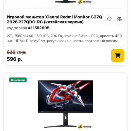
Игровой монитор Xiaomi Redmi Monitor G27Q
2026 P27QDC-RG (китайская версия)
код товара
#11552695
27", 2560x1440, 16:9, IPS, 200 Гц, глубина 8 бит + FRC, яркость 400
нит, HDMI+DisplayPort, регулировка высоты, портретный режим
616
р.
,86
596
р.
В наличии