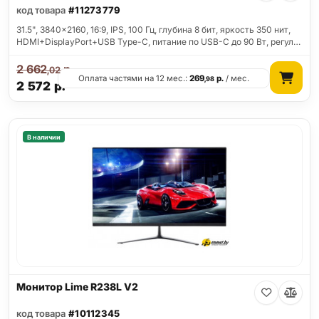
код товара
#11273779
31.5", 3840x2160, 16:9, IPS, 100 Гц, глубина 8 бит, яркость 350 нит,
HDMI+DisplayPort+USB Type-C, питание по USB-C до 90 Вт, регул…
2 662
р.
,02
Оплата частями на 12 мес.:
269
р.
/ мес.
,98
2 572
р.
В наличии
Монитор Lime R238L V2
код товара
#10112345