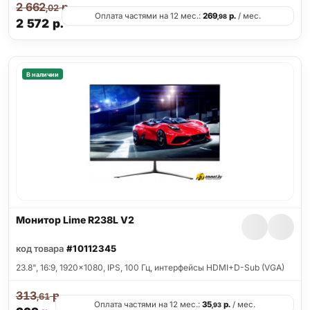
2 662
р.
,02
Оплата частями на 12 мес.:
269
р.
/ мес.
,98
2 572
р.
В наличии
Монитор Lime R238L V2
код товара
#10112345
23.8", 16:9, 1920x1080, IPS, 100 Гц, интерфейсы HDMI+D-Sub (VGA)
313
р.
,61
Оплата частями на 12 мес.:
35
р.
/ мес.
,93