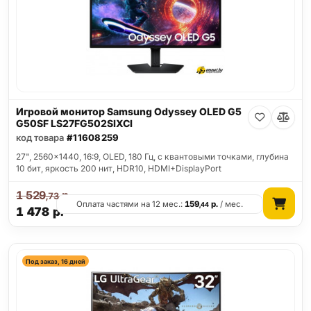
Игровой монитор Samsung Odyssey OLED G5
G50SF LS27FG502SIXCI
код товара
#11608259
27", 2560x1440, 16:9, OLED, 180 Гц, c квантовыми точками, глубина
10 бит, яркость 200 нит, HDR10, HDMI+DisplayPort
1 529
р.
,73
Оплата частями на 12 мес.:
159
р.
/ мес.
,44
1 478
р.
Под заказ, 16 дней