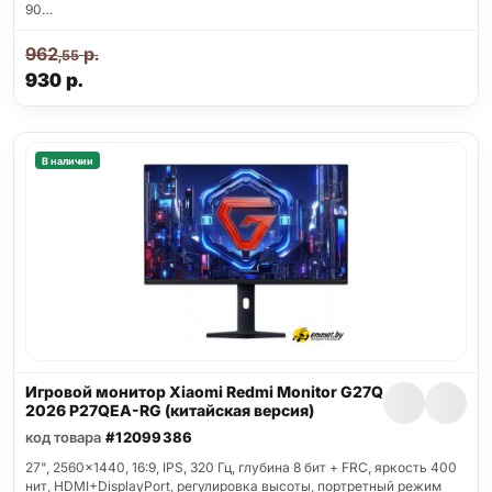
90…
962
р.
,55
930
р.
В наличии
Игровой монитор Xiaomi Redmi Monitor G27Q
2026 P27QEA-RG (китайская версия)
код товара
#12099386
27", 2560x1440, 16:9, IPS, 320 Гц, глубина 8 бит + FRC, яркость 400
нит, HDMI+DisplayPort, регулировка высоты, портретный режим