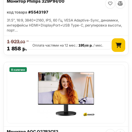
Монитор Philips 329P1H/00
код товара
#5543197
31.5", 16:9, 3840x2160, IPS, 60 Гц, VESA Adaptive-Sync, динамики,
интерфейсы HDMI+DisplayPort+USB Type-C, регулировка высоты,
порт…
1 923
р.
,03
Оплата частями на 12 мес.:
195
р.
/ мес.
,68
1 858
р.
В наличии
Монитор AOC Q27B3CF2