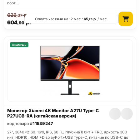
порт…
626
р.
,07
Оплата частями на 12 мес.:
65
р.
/ мес.
,23
604
р.
,90
В наличии
Монитор Xiaomi 4K Monitor A27U Type-C
P27UCB-RA (китайская версия)
код товара
#11539247
27", 3840x2160, 16:9, IPS, 60 Гц, глубина 8 бит + FRC, яркость 300
нит, HDR10, HDMI+DisplayPort+USB Type-C, питание по USB-C до