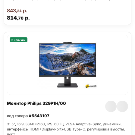
843
р.
,21
814
р.
,70
В наличии
Монитор Philips 329P1H/00
код товара
#5543197
31.5", 16:9, 3840x2160, IPS, 60 Гц, VESA Adaptive-Sync, динамики,
интерфейсы HDMI+DisplayPort+USB Type-C, регулировка высоты,
порт…