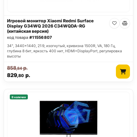
Игровой монитор Xiaomi Redmi Surface
Display G34WQ 2026 C34WQDA-RG
(китайская версия)
код товара
#11556807
34", 3440x1440, 21:9, изогнутый, кривизна 1500R, VA, 180 Гц,
глубина 8 бит, яркость 400 нит, HDMI+DisplayPort, регулировка
высоты
858
р.
,84
829
р.
,80
В наличии