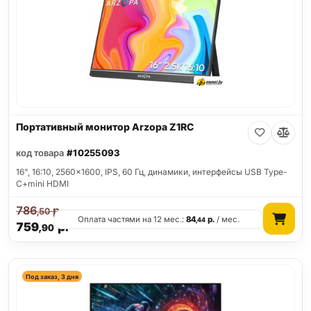
Портативный монитор Arzopa Z1RC
код товара
#10255093
16", 16:10, 2560x1600, IPS, 60 Гц, динамики, интерфейсы USB Type-
C+mini HDMI
786
р.
,50
Оплата частями на 12 мес.:
84
р.
/ мес.
,44
759
р.
,90
Под заказ, 3 дня