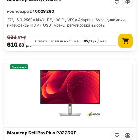
код товара
#10028260
27", 16:9, 2560x1440, IPS, 100 Гц, VESA Adaptive-Sync, динамики,
интерфейсы HDMI+USB Type-C, регулировка высоты
631
р.
,97
Оплата частями на 12 мес.:
65
р.
/ мес.
,76
610
р.
,60
В наличии
Монитор Dell Pro Plus P3225QE