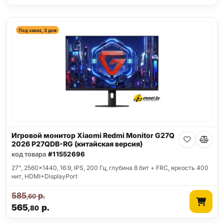
Под заказ, 3 дня
Игровой монитор Xiaomi Redmi Monitor G27Q
2026 P27QDB-RG (китайская версия)
код товара
#11552696
27", 2560x1440, 16:9, IPS, 200 Гц, глубина 8 бит + FRC, яркость 400
нит, HDMI+DisplayPort
585
р.
,60
565
р.
,80