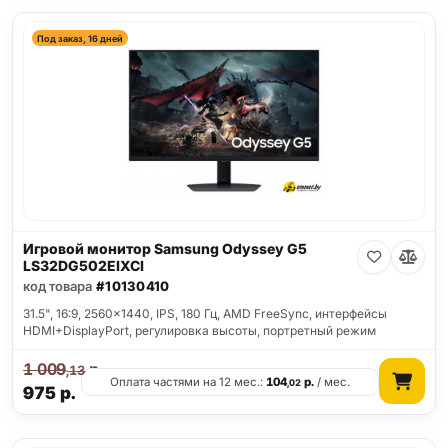
Под заказ, 16 дней
Игровой монитор Samsung Odyssey G5
LS32DG502EIXCI
код товара
#10130410
31.5", 16:9, 2560x1440, IPS, 180 Гц, AMD FreeSync, интерфейсы
HDMI+DisplayPort, регулировка высоты, портретный режим
1 009
р.
,13
Оплата частями на 12 мес.:
104
р.
/ мес.
,02
975
р.