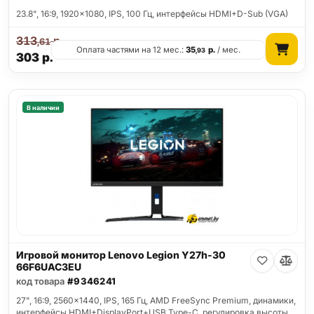
23.8", 16:9, 1920x1080, IPS, 100 Гц, интерфейсы HDMI+D-Sub (VGA)
313
р.
,61
Оплата частями на 12 мес.:
35
р.
/ мес.
,93
303
р.
В наличии
Игровой монитор Lenovo Legion Y27h-30
66F6UAC3EU
код товара
#9346241
27", 16:9, 2560x1440, IPS, 165 Гц, AMD FreeSync Premium, динамики,
интерфейсы HDMI+DisplayPort+USB Type-C, регулировка высоты,