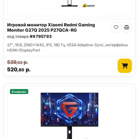
Игровой монитор Xiaomi Redmi Gaming
Monitor G27Q 2025 P27QCA-RG
код товара
#9795793
27", 16:9, 2560x1440, IPS, 180 Гц, VESA Adaptive-Sync, интерфейсы
HDMI+DisplayPort
539
р.
,03
520
р.
,80
В наличии