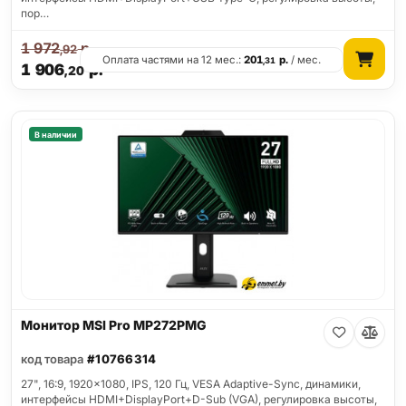
пор…
1 972
р.
,92
Оплата частями на 12 мес.:
201
р.
/ мес.
,31
1 906
р.
,20
В наличии
Монитор MSI Pro MP272PMG
код товара
#10766314
27", 16:9, 1920x1080, IPS, 120 Гц, VESA Adaptive-Sync, динамики,
интерфейсы HDMI+DisplayPort+D-Sub (VGA), регулировка высоты,