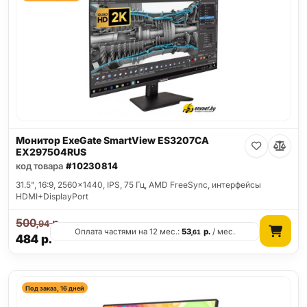
Монитор ExeGate SmartView ES3207CA
EX297504RUS
код товара
#10230814
31.5", 16:9, 2560x1440, IPS, 75 Гц, AMD FreeSync, интерфейсы
HDMI+DisplayPort
500
р.
,94
Оплата частями на 12 мес.:
53
р.
/ мес.
,61
484
р.
Под заказ, 16 дней