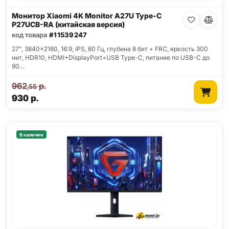
Монитор Xiaomi 4K Monitor A27U Type-C
P27UCB-RA (китайская версия)
код товара
#11539247
27", 3840x2160, 16:9, IPS, 60 Гц, глубина 8 бит + FRC, яркость 300
нит, HDR10, HDMI+DisplayPort+USB Type-C, питание по USB-C до
90…
962
р.
,55
930
р.
В наличии