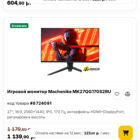
604
р.
,90
В наличии
Игровой монитор Machenike MK27QG170S2RU
код товара
#8724091
27", 16:9, 2560x1440, IPS, 170 Гц, интерфейсы HDMI+DisplayPort,
регулировка высоты
1 179
р.
,80
Оплата частями на 12 мес.:
123
р.
/ мес.
,09
1 139
р.
,90