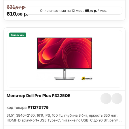
631
р.
,97
Оплата частями на 12 мес.:
65
р.
/ мес.
,76
610
р.
,60
В наличии
Монитор Dell Pro Plus P3225QE
код товара
#11273779
31.5", 3840x2160, 16:9, IPS, 100 Гц, глубина 8 бит, яркость 350 нит,
HDMI+DisplayPort+USB Type-C, питание по USB-C до 90 Вт, регул…