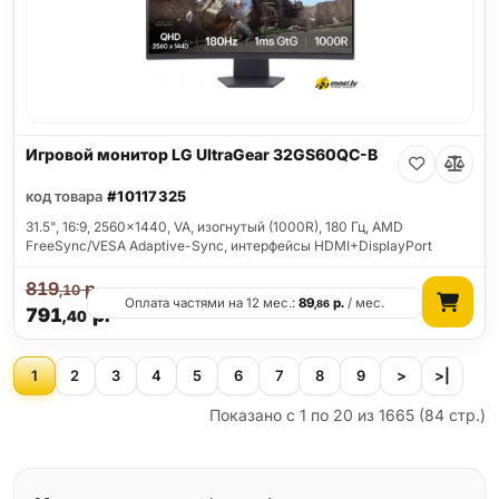
Игровой монитор LG UltraGear 32GS60QC-B
код товара
#10117325
31.5", 16:9, 2560x1440, VA, изогнутый (1000R), 180 Гц, AMD
FreeSync/VESA Adaptive-Sync, интерфейсы HDMI+DisplayPort
819
р.
,10
Оплата частями на 12 мес.:
89
р.
/ мес.
,86
791
р.
,40
1
2
3
4
5
6
7
8
9
>
>|
Показано с 1 по 20 из 1665 (84 стр.)