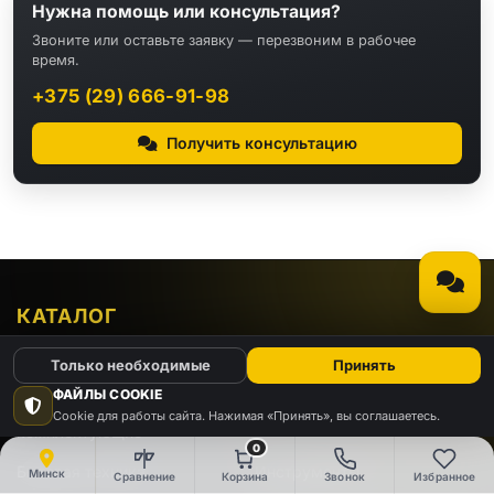
Нужна помощь или консультация?
Звоните или оставьте заявку — перезвоним в рабочее
время.
+375 (29) 666-91-98
Получить консультацию
КАТАЛОГ
Только необходимые
Принять
Видео
Аудио
ФАЙЛЫ COOKIE
Компьютеры и
Cookie для работы сайта. Нажимая «Принять», вы соглашаетесь.
Электроника
комплектующие
0
Бытовая техника
Инструменты
Минск
Сравнение
Корзина
Звонок
Избранное