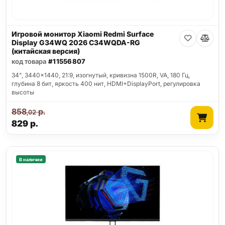
Игровой монитор Xiaomi Redmi Surface
Display G34WQ 2026 C34WQDA-RG
(китайская версия)
код товара
#11556807
34", 3440x1440, 21:9, изогнутый, кривизна 1500R, VA, 180 Гц,
глубина 8 бит, яркость 400 нит, HDMI+DisplayPort, регулировка
высоты
858
р.
,02
829
р.
В наличии