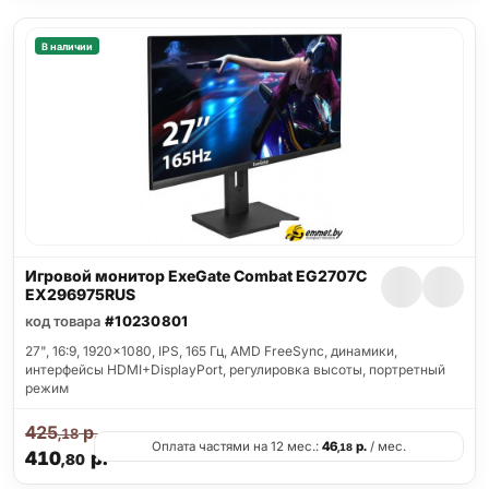
В наличии
Игровой монитор ExeGate Combat EG2707C
EX296975RUS
код товара
#10230801
27", 16:9, 1920x1080, IPS, 165 Гц, AMD FreeSync, динамики,
интерфейсы HDMI+DisplayPort, регулировка высоты, портретный
режим
425
р.
,18
Оплата частями на 12 мес.:
46
р.
/ мес.
,18
410
р.
,80