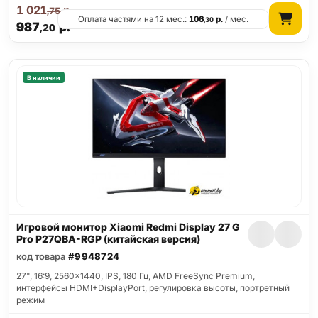
1 021
р.
,75
Оплата частями на 12 мес.:
106
р.
/ мес.
,30
987
р.
,20
В наличии
Игровой монитор Xiaomi Redmi Display 27 G
Pro P27QBA-RGP (китайская версия)
код товара
#9948724
27", 16:9, 2560x1440, IPS, 180 Гц, AMD FreeSync Premium,
интерфейсы HDMI+DisplayPort, регулировка высоты, портретный
режим