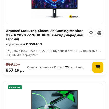
Игровой монитор Xiaomi 2K Gaming Monitor
G27Qi 2026 P27QDB-RGGL (международная
версия)
код товара
#11659460
27", 2560x1440, 16:9, IPS, 200 Гц, глубина 8 бит + FRC, яркость 400
нит, HDMI+DisplayPort
680
р.
,10
Оплата частями на 12 мес.:
73
р.
/ мес.
,29
657
р.
,10
В наличии