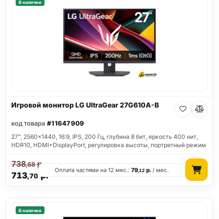
В наличии
Игровой монитор LG UltraGear 27G610A-B
код товара
#11647909
27", 2560x1440, 16:9, IPS, 200 Гц, глубина 8 бит, яркость 400 нит,
HDR10, HDMI+DisplayPort, регулировка высоты, портретный режим
738
р.
,68
Оплата частями на 12 мес.:
79
р.
/ мес.
,12
713
р.
,70
В наличии