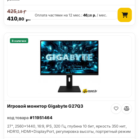
425
р.
,18
Оплата частями на 12 мес.:
46
р.
/ мес.
,18
410
р.
,80
В наличии
Игровой монитор Gigabyte G27Q3
код товара
#11951464
27", 2560x1440, 16:9, IPS, 320 Гц, глубина 10 бит, яркость 350 нит,
HDR10, HDMI+DisplayPort, регулировка высоты, портретный режим