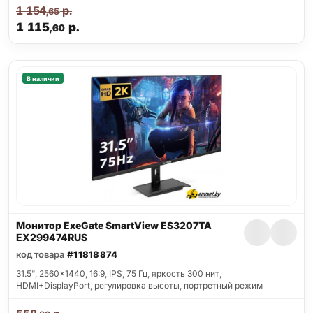
1 154
р.
,65
1 115
р.
,60
В наличии
Монитор ExeGate SmartView ES3207TA
EX299474RUS
код товара
#11818874
31.5", 2560x1440, 16:9, IPS, 75 Гц, яркость 300 нит,
HDMI+DisplayPort, регулировка высоты, портретный режим