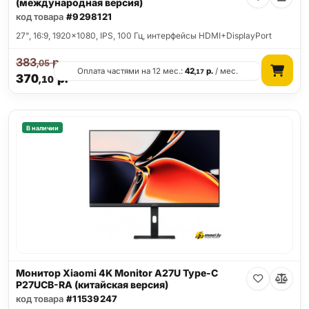
(международная версия)
код товара
#9298121
27", 16:9, 1920x1080, IPS, 100 Гц, интерфейсы HDMI+DisplayPort
383
р.
,05
Оплата частями на 12 мес.:
42
р.
/ мес.
,17
370
р.
,10
В наличии
Монитор Xiaomi 4K Monitor A27U Type-C
P27UCB-RA (китайская версия)
код товара
#11539247