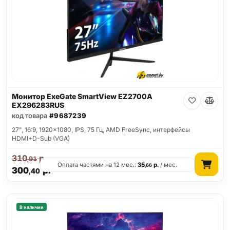
Монитор ExeGate SmartView EZ2700A
EX296283RUS
код товара
#9687239
27", 16:9, 1920x1080, IPS, 75 Гц, AMD FreeSync, интерфейсы
HDMI+D-Sub (VGA)
310
р.
,91
Оплата частями на 12 мес.:
35
р.
/ мес.
,66
300
р.
,40
В наличии