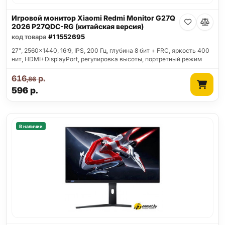
Игровой монитор Xiaomi Redmi Monitor G27Q
2026 P27QDC-RG (китайская версия)
код товара
#11552695
27", 2560x1440, 16:9, IPS, 200 Гц, глубина 8 бит + FRC, яркость 400
нит, HDMI+DisplayPort, регулировка высоты, портретный режим
616
р.
,86
596
р.
В наличии