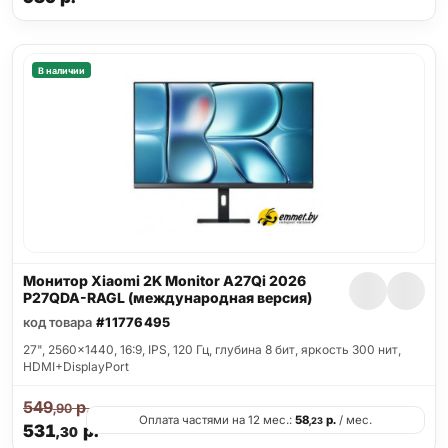
В наличии
Монитор Xiaomi 2K Monitor A27Qi 2026
P27QDA-RAGL (международная версия)
код товара
#11776495
27", 2560x1440, 16:9, IPS, 120 Гц, глубина 8 бит, яркость 300 нит,
HDMI+DisplayPort
549
р.
,90
Оплата частями на 12 мес.:
58
р.
/ мес.
,23
531
р.
,30