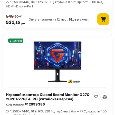
27", 2560x1440, 16:9, IPS, 120 Гц, глубина 8 бит, яркость 300 нит,
HDMI+DisplayPort
549
р.
,90
Оплата частями на 12 мес.:
58
р.
/ мес.
,23
531
р.
,30
В наличии
Игровой монитор Xiaomi Redmi Monitor G27Q
2026 P27QEA-RG (китайская версия)
код товара
#12099386
27", 2560x1440, 16:9, IPS, 320 Гц, глубина 8 бит + FRC, яркость 400