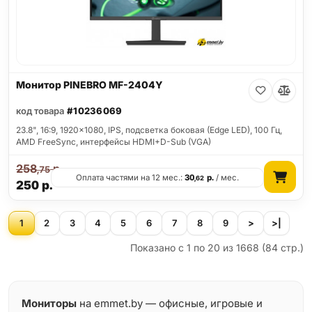
Монитор PINEBRO MF-2404Y
код товара
#10236069
23.8", 16:9, 1920x1080, IPS, подсветка боковая (Edge LED), 100 Гц,
AMD FreeSync, интерфейсы HDMI+D-Sub (VGA)
258
р.
,75
Оплата частями на 12 мес.:
30
р.
/ мес.
,62
250
р.
1
2
3
4
5
6
7
8
9
>
>|
Показано с 1 по 20 из 1668 (84 стр.)
Мониторы
на emmet.by — офисные, игровые и