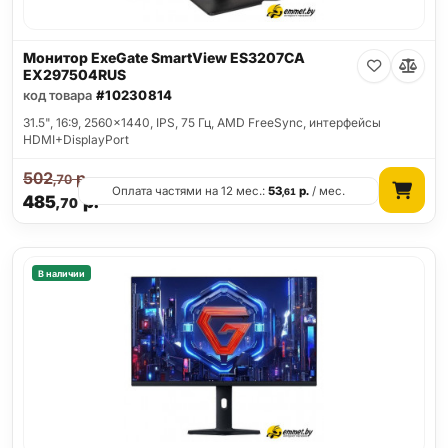
Монитор ExeGate SmartView ES3207CA
EX297504RUS
код товара
#10230814
31.5", 16:9, 2560x1440, IPS, 75 Гц, AMD FreeSync, интерфейсы
HDMI+DisplayPort
502
р.
,70
Оплата частями на 12 мес.:
53
р.
/ мес.
,61
485
р.
,70
В наличии