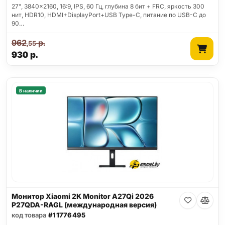
27", 3840x2160, 16:9, IPS, 60 Гц, глубина 8 бит + FRC, яркость 300
нит, HDR10, HDMI+DisplayPort+USB Type-C, питание по USB-C до
90…
962
р.
,55
930
р.
В наличии
Монитор Xiaomi 2K Monitor A27Qi 2026
P27QDA-RAGL (международная версия)
код товара
#11776495