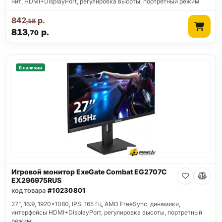
нит, HDMI+DisplayPort, регулировка высоты, портретный режим
842
р.
,18
813
р.
,70
В наличии
Игровой монитор ExeGate Combat EG2707C
EX296975RUS
код товара
#10230801
27", 16:9, 1920x1080, IPS, 165 Гц, AMD FreeSync, динамики,
интерфейсы HDMI+DisplayPort, регулировка высоты, портретный
режим