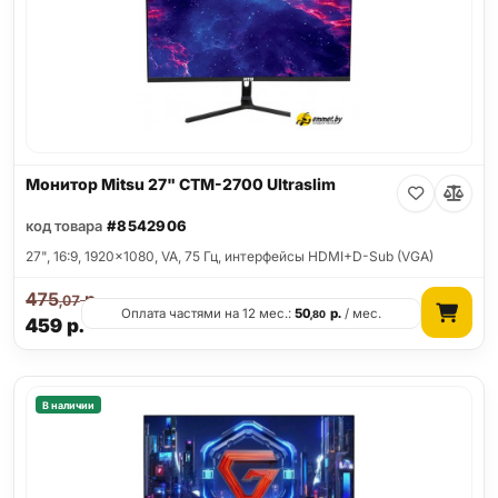
Монитор Mitsu 27" CTM-2700 Ultraslim
код товара
#8542906
27", 16:9, 1920x1080, VA, 75 Гц, интерфейсы HDMI+D-Sub (VGA)
475
р.
,07
Оплата частями на 12 мес.:
50
р.
/ мес.
,80
459
р.
В наличии