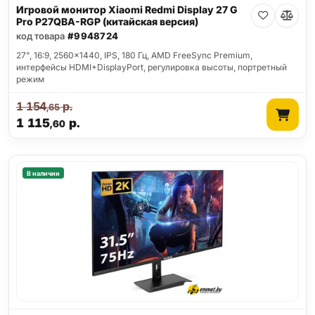
Игровой монитор Xiaomi Redmi Display 27 G
Pro P27QBA-RGP (китайская версия)
код товара
#9948724
27", 16:9, 2560x1440, IPS, 180 Гц, AMD FreeSync Premium,
интерфейсы HDMI+DisplayPort, регулировка высоты, портретный
режим
1 154
р.
,65
1 115
р.
,60
В наличии