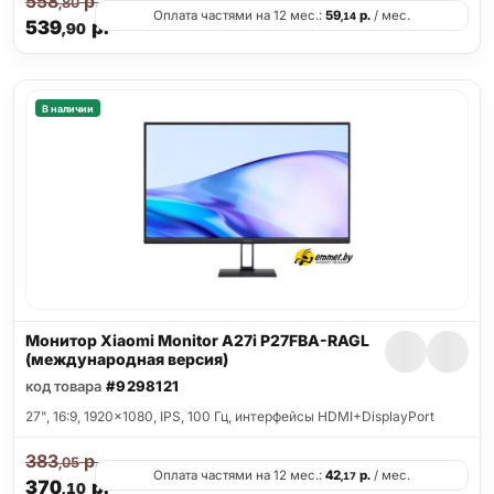
558
р.
,80
Оплата частями на 12 мес.:
59
р.
/ мес.
,14
539
р.
,90
В наличии
Монитор Xiaomi Monitor A27i P27FBA-RAGL
(международная версия)
код товара
#9298121
27", 16:9, 1920x1080, IPS, 100 Гц, интерфейсы HDMI+DisplayPort
383
р.
,05
Оплата частями на 12 мес.:
42
р.
/ мес.
,17
370
р.
,10