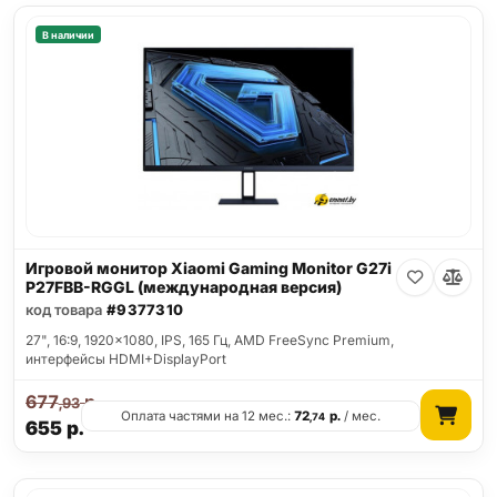
В наличии
Игровой монитор Xiaomi Gaming Monitor G27i
P27FBB-RGGL (международная версия)
код товара
#9377310
27", 16:9, 1920x1080, IPS, 165 Гц, AMD FreeSync Premium,
интерфейсы HDMI+DisplayPort
677
р.
,93
Оплата частями на 12 мес.:
72
р.
/ мес.
,74
655
р.