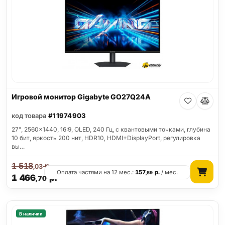
Игровой монитор Gigabyte GO27Q24A
код товара
#11974903
27", 2560x1440, 16:9, OLED, 240 Гц, c квантовыми точками, глубина
10 бит, яркость 200 нит, HDR10, HDMI+DisplayPort, регулировка
вы…
1 518
р.
,03
Оплата частями на 12 мес.:
157
р.
/ мес.
,69
1 466
р.
,70
В наличии