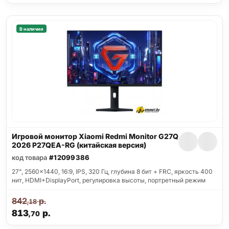
В наличии
Игровой монитор Xiaomi Redmi Monitor G27Q
2026 P27QEA-RG (китайская версия)
код товара
#12099386
27", 2560x1440, 16:9, IPS, 320 Гц, глубина 8 бит + FRC, яркость 400
нит, HDMI+DisplayPort, регулировка высоты, портретный режим
842
р.
,18
813
р.
,70