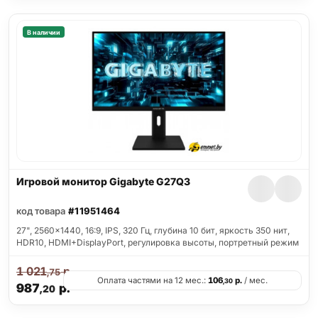
В наличии
Игровой монитор Gigabyte G27Q3
код товара
#11951464
27", 2560x1440, 16:9, IPS, 320 Гц, глубина 10 бит, яркость 350 нит,
HDR10, HDMI+DisplayPort, регулировка высоты, портретный режим
1 021
р.
,75
Оплата частями на 12 мес.:
106
р.
/ мес.
,30
987
р.
,20