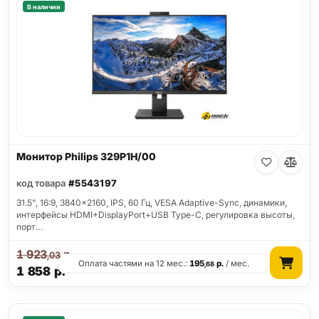
В наличии
Монитор Philips 329P1H/00
код товара
#5543197
31.5", 16:9, 3840x2160, IPS, 60 Гц, VESA Adaptive-Sync, динамики,
интерфейсы HDMI+DisplayPort+USB Type-C, регулировка высоты,
порт…
1 923
р.
,03
Оплата частями на 12 мес.:
195
р.
/ мес.
,68
1 858
р.