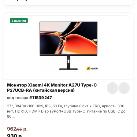
В наличии
Монитор Xiaomi 4K Monitor A27U Type-C
P27UCB-RA (китайская версия)
код товара
#11539247
27", 3840x2160, 16:9, IPS, 60 Гц, глубина 8 бит + FRC, яркость 300
нит, HDR10, HDMI+DisplayPort+USB Type-C, питание по USB-C до
90…
962
р.
,55
930
р.