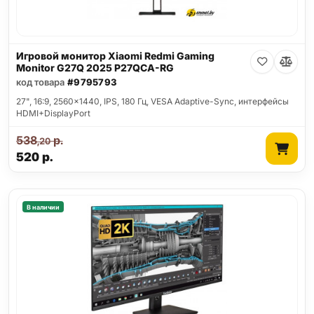
Игровой монитор Xiaomi Redmi Gaming
Monitor G27Q 2025 P27QCA-RG
код товара
#9795793
27", 16:9, 2560x1440, IPS, 180 Гц, VESA Adaptive-Sync, интерфейсы
HDMI+DisplayPort
538
р.
,20
520
р.
В наличии