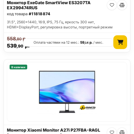
Монитор ExeGate SmartView ES3207TA
EX299474RUS
код товара
#11818874
31.5", 2560x1440, 16:9, IPS, 75 Гц, яркость 300 нит,
HDMI+DisplayPort, регулировка высоты, портретный режим
558
р.
,80
Оплата частями на 12 мес.:
59
р.
/ мес.
,14
539
р.
,90
В наличии
Монитор Xiaomi Monitor A27i P27FBA-RAGL