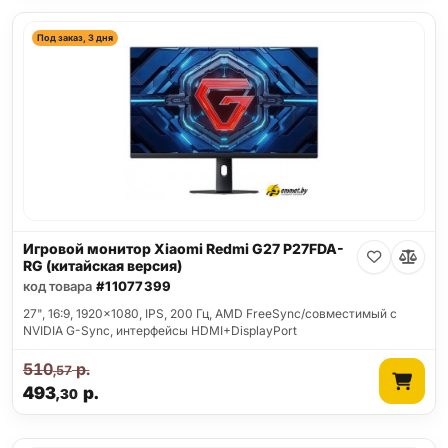
Под заказ, 3 дня
Игровой монитор Xiaomi Redmi G27 P27FDA-
RG (китайская версия)
код товара
#11077399
27", 16:9, 1920x1080, IPS, 200 Гц, AMD FreeSync/совместимый с
NVIDIA G-Sync, интерфейсы HDMI+DisplayPort
510
р.
,57
493
р.
,30