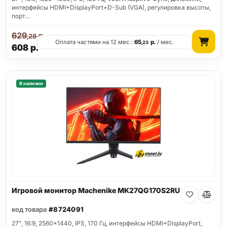
интерфейсы HDMI+DisplayPort+D-Sub (VGA), регулировка высоты,
порт…
629
р.
,28
Оплата частями на 12 мес.:
65
р.
/ мес.
,23
608
р.
В наличии
Игровой монитор Machenike MK27QG170S2RU
код товара
#8724091
27", 16:9, 2560x1440, IPS, 170 Гц, интерфейсы HDMI+DisplayPort,