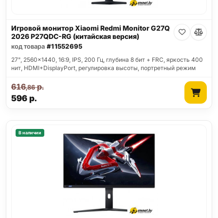
Игровой монитор Xiaomi Redmi Monitor G27Q
2026 P27QDC-RG (китайская версия)
код товара
#11552695
27", 2560x1440, 16:9, IPS, 200 Гц, глубина 8 бит + FRC, яркость 400
нит, HDMI+DisplayPort, регулировка высоты, портретный режим
616
р.
,86
596
р.
В наличии