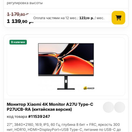
регулировка высоты
1 179
р.
,80
Оплата частями на 12 мес.:
123
р.
/ мес.
,09
1 139
р.
,90
В наличии
Монитор Xiaomi 4K Monitor A27U Type-C
P27UCB-RA (китайская версия)
код товара
#11539247
27", 3840x2160, 16:9, IPS, 60 Гц, глубина 8 бит + FRC, яркость 300
нит, HDR10, HDMI+DisplayPort+USB Type-C, питание по USB-C до