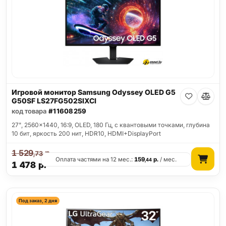
Игровой монитор Samsung Odyssey OLED G5
G50SF LS27FG502SIXCI
код товара
#11608259
27", 2560x1440, 16:9, OLED, 180 Гц, c квантовыми точками, глубина
10 бит, яркость 200 нит, HDR10, HDMI+DisplayPort
1 529
р.
,73
Оплата частями на 12 мес.:
159
р.
/ мес.
,44
1 478
р.
Под заказ, 2 дня