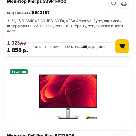
Монитор Philips 329P1H/00
код товара
#5543197
31.5", 16:9, 3840x2160, IPS, 60 Гц, VESA Adaptive-Sync, динамики,
интерфейсы HDMI+DisplayPort+USB Type-C, регулировка высоты,
порт…
1 923
р.
,03
Оплата частями на 12 мес.:
195
р.
/ мес.
,68
1 858
р.
В наличии
Монитор Dell Pro Plus P3225QE