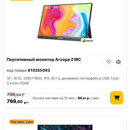
Портативный монитор Arzopa Z1RC
код товара
#10255093
16", 16:10, 2560x1600, IPS, 60 Гц, динамики, интерфейсы USB Type-
C+mini HDMI
796
р.
,54
Оплата частями на 12 мес.:
84
р.
/ мес.
,44
769
р.
,60
Под заказ, 3 дня