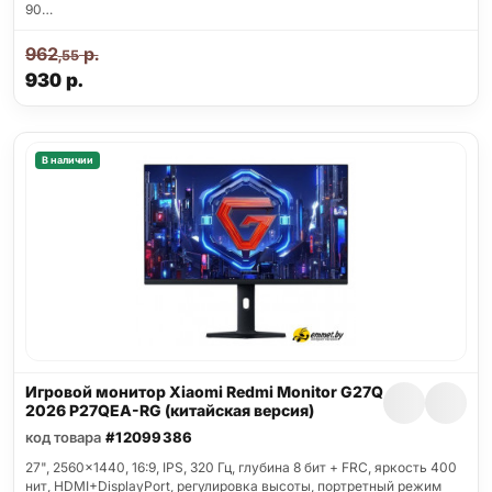
90…
962
р.
,55
930
р.
В наличии
Игровой монитор Xiaomi Redmi Monitor G27Q
2026 P27QEA-RG (китайская версия)
код товара
#12099386
27", 2560x1440, 16:9, IPS, 320 Гц, глубина 8 бит + FRC, яркость 400
нит, HDMI+DisplayPort, регулировка высоты, портретный режим