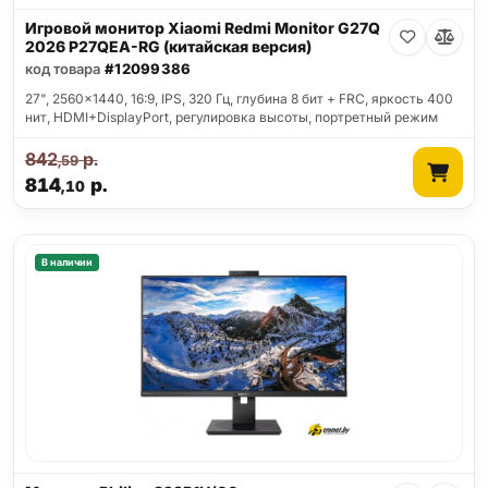
Игровой монитор Xiaomi Redmi Monitor G27Q
2026 P27QEA-RG (китайская версия)
код товара
#12099386
27", 2560x1440, 16:9, IPS, 320 Гц, глубина 8 бит + FRC, яркость 400
нит, HDMI+DisplayPort, регулировка высоты, портретный режим
842
р.
,59
814
р.
,10
В наличии