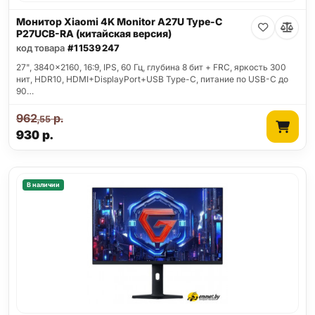
Монитор Xiaomi 4K Monitor A27U Type-C
P27UCB-RA (китайская версия)
код товара
#11539247
27", 3840x2160, 16:9, IPS, 60 Гц, глубина 8 бит + FRC, яркость 300
нит, HDR10, HDMI+DisplayPort+USB Type-C, питание по USB-C до
90…
962
р.
,55
930
р.
В наличии