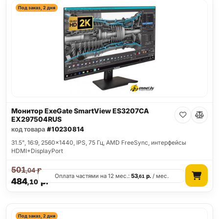
Под заказ, 2 дня
Монитор ExeGate SmartView ES3207CA
EX297504RUS
код товара
#10230814
31.5", 16:9, 2560x1440, IPS, 75 Гц, AMD FreeSync, интерфейсы
HDMI+DisplayPort
501
р.
,04
Оплата частями на 12 мес.:
53
р.
/ мес.
,61
484
р.
,10
Под заказ, 2 дня