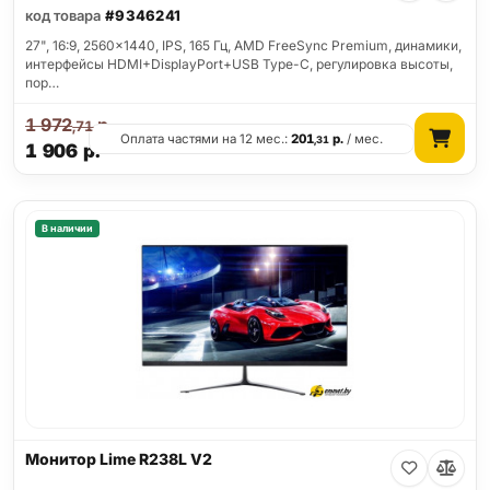
код товара
#9346241
27", 16:9, 2560x1440, IPS, 165 Гц, AMD FreeSync Premium, динамики,
интерфейсы HDMI+DisplayPort+USB Type-C, регулировка высоты,
пор…
1 972
р.
,71
Оплата частями на 12 мес.:
201
р.
/ мес.
,31
1 906
р.
В наличии
Монитор Lime R238L V2