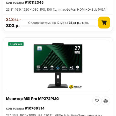
код товара
#10112345
23.8", 16:9, 1920x1080, IPS, 100 Гц, интерфейсы HDMI+D-Sub (VGA)
313
р.
,61
Оплата частями на 12 мес.:
35
р.
/ мес.
,93
303
р.
В наличии
Монитор MSI Pro MP272PMG
код товара
#10766314
27", 16:9, 1920x1080, IPS, 120 Гц, VESA Adaptive-Sync, динамики,