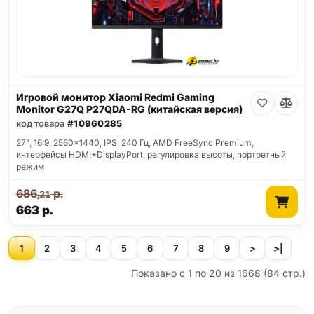
Игровой монитор Xiaomi Redmi Gaming
Monitor G27Q P27QDA-RG (китайская версия)
код товара
#10960285
27", 16:9, 2560x1440, IPS, 240 Гц, AMD FreeSync Premium,
интерфейсы HDMI+DisplayPort, регулировка высоты, портретный
режим
686
р.
,21
663
р.
1
2
3
4
5
6
7
8
9
>
>|
Показано с 1 по 20 из 1668 (84 стр.)