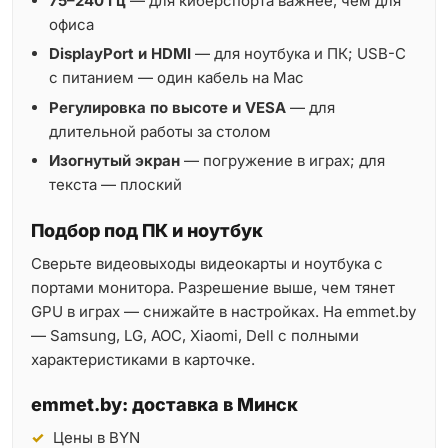
75–240 Гц
— для киберспорта важнее, чем для
офиса
DisplayPort и HDMI
— для ноутбука и ПК; USB-C
с питанием — один кабель на Mac
Регулировка по высоте и VESA
— для
длительной работы за столом
Изогнутый экран
— погружение в играх; для
текста — плоский
Подбор под ПК и ноутбук
Сверьте видеовыходы видеокарты и ноутбука с
портами монитора. Разрешение выше, чем тянет
GPU в играх — снижайте в настройках. На emmet.by
— Samsung, LG, AOC, Xiaomi, Dell с полными
характеристиками в карточке.
emmet.by: доставка в Минск
Цены в BYN