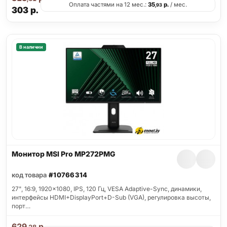
Оплата частями на 12 мес.:
35
р.
/ мес.
,93
303
р.
В наличии
Монитор MSI Pro MP272PMG
код товара
#10766314
27", 16:9, 1920x1080, IPS, 120 Гц, VESA Adaptive-Sync, динамики,
интерфейсы HDMI+DisplayPort+D-Sub (VGA), регулировка высоты,
порт…
629
р.