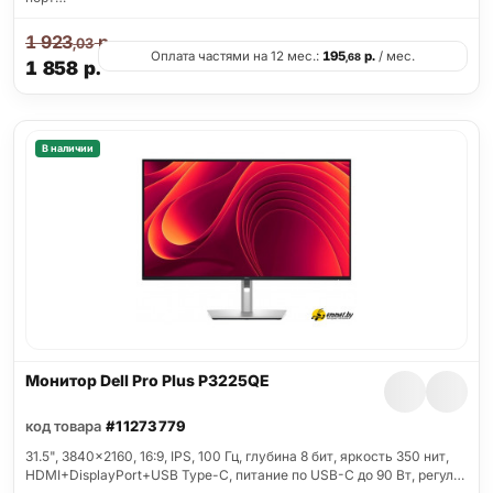
1 923
р.
,03
Оплата частями на 12 мес.:
195
р.
/ мес.
,68
1 858
р.
В наличии
Монитор Dell Pro Plus P3225QE
код товара
#11273779
31.5", 3840x2160, 16:9, IPS, 100 Гц, глубина 8 бит, яркость 350 нит,
HDMI+DisplayPort+USB Type-C, питание по USB-C до 90 Вт, регул…