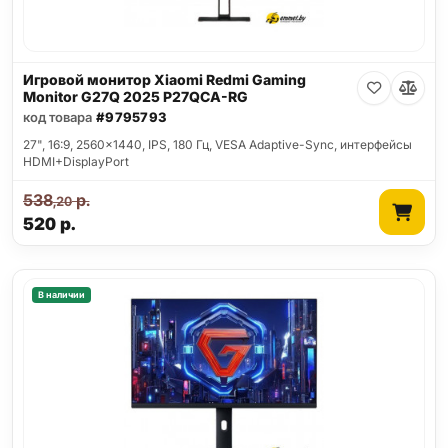
Игровой монитор Xiaomi Redmi Gaming
Monitor G27Q 2025 P27QCA-RG
код товара
#9795793
27", 16:9, 2560x1440, IPS, 180 Гц, VESA Adaptive-Sync, интерфейсы
HDMI+DisplayPort
538
р.
,20
520
р.
В наличии