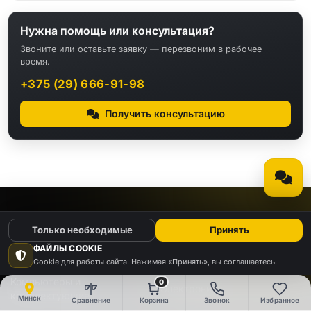
Нужна помощь или консультация?
Звоните или оставьте заявку — перезвоним в рабочее
время.
+375 (29) 666-91-98
Получить консультацию
КАТАЛОГ
Только необходимые
Принять
ФАЙЛЫ COOKIE
Видео
Аудио
Cookie для работы сайта. Нажимая «Принять», вы соглашаетесь.
Компьютеры и
0
Электроника
комплектующие
Минск
Сравнение
Корзина
Звонок
Избранное