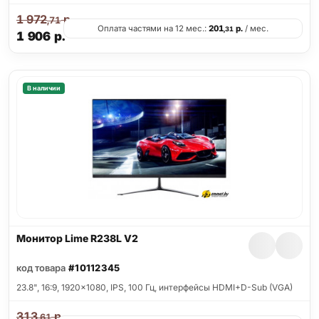
1 972
р.
,71
Оплата частями на 12 мес.:
201
р.
/ мес.
,31
1 906
р.
В наличии
Монитор Lime R238L V2
код товара
#10112345
23.8", 16:9, 1920x1080, IPS, 100 Гц, интерфейсы HDMI+D-Sub (VGA)
313
р.
,61