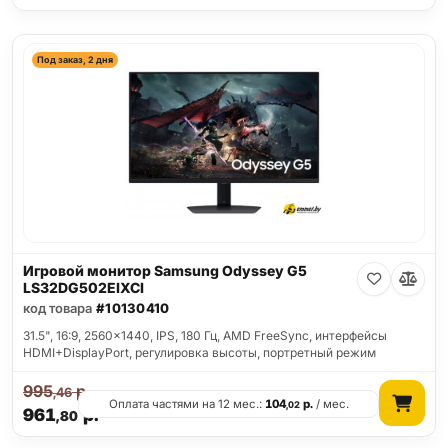
Под заказ, 2 дня
Игровой монитор Samsung Odyssey G5
LS32DG502EIXCI
код товара
#10130410
31.5", 16:9, 2560x1440, IPS, 180 Гц, AMD FreeSync, интерфейсы
HDMI+DisplayPort, регулировка высоты, портретный режим
995
р.
,46
Оплата частями на 12 мес.:
104
р.
/ мес.
,02
961
р.
,80