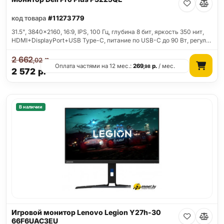
код товара
#11273779
31.5", 3840x2160, 16:9, IPS, 100 Гц, глубина 8 бит, яркость 350 нит,
HDMI+DisplayPort+USB Type-C, питание по USB-C до 90 Вт, регул…
2 662
р.
,02
Оплата частями на 12 мес.:
269
р.
/ мес.
,98
2 572
р.
В наличии
Игровой монитор Lenovo Legion Y27h-30
66F6UAC3EU