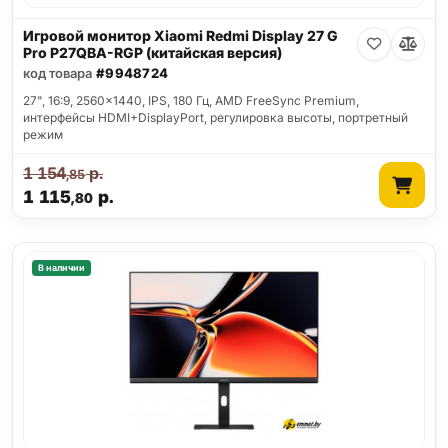
Игровой монитор Xiaomi Redmi Display 27 G
Pro P27QBA-RGP (китайская версия)
код товара
#9948724
27", 16:9, 2560x1440, IPS, 180 Гц, AMD FreeSync Premium,
интерфейсы HDMI+DisplayPort, регулировка высоты, портретный
режим
1 154
р.
,85
1 115
р.
,80
В наличии