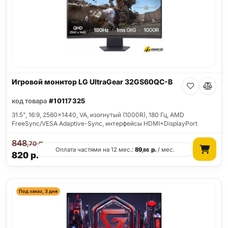
Игровой монитор LG UltraGear 32GS60QC-B
код товара
#10117325
31.5", 16:9, 2560x1440, VA, изогнутый (1000R), 180 Гц, AMD
FreeSync/VESA Adaptive-Sync, интерфейсы HDMI+DisplayPort
848
р.
,70
Оплата частями на 12 мес.:
89
р.
/ мес.
,86
820
р.
Под заказ, 3 дня