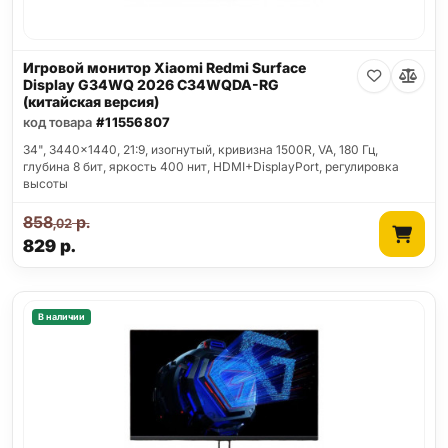
Игровой монитор Xiaomi Redmi Surface
Display G34WQ 2026 C34WQDA-RG
(китайская версия)
код товара
#11556807
34", 3440x1440, 21:9, изогнутый, кривизна 1500R, VA, 180 Гц,
глубина 8 бит, яркость 400 нит, HDMI+DisplayPort, регулировка
высоты
858
р.
,02
829
р.
В наличии