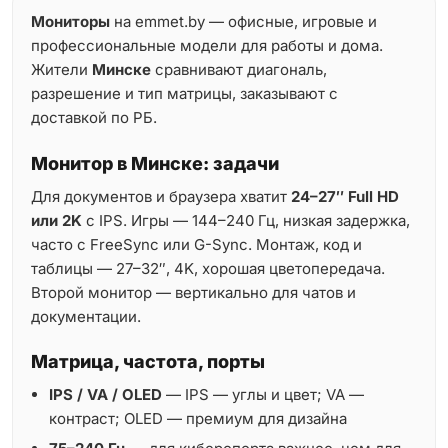
Мониторы
на emmet.by — офисные, игровые и
профессиональные модели для работы и дома.
Жители
Минске
сравнивают диагональ,
разрешение и тип матрицы, заказывают с
доставкой по РБ.
Монитор в Минске: задачи
Для документов и браузера хватит
24–27″ Full HD
или 2K
с IPS. Игры — 144–240 Гц, низкая задержка,
часто с FreeSync или G-Sync. Монтаж, код и
таблицы — 27–32″, 4K, хорошая цветопередача.
Второй монитор — вертикально для чатов и
документации.
Матрица, частота, порты
IPS / VA / OLED
— IPS — углы и цвет; VA —
контраст; OLED — премиум для дизайна