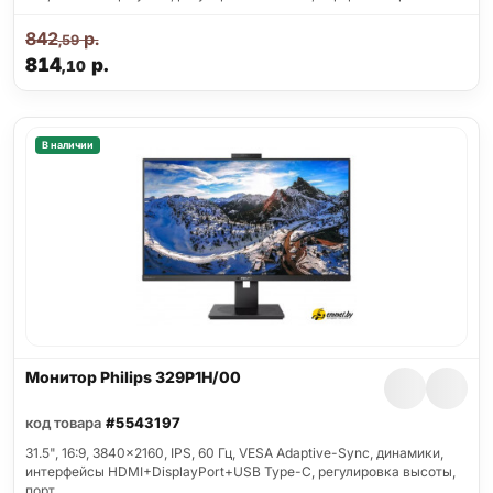
842
р.
,59
814
р.
,10
В наличии
Монитор Philips 329P1H/00
код товара
#5543197
31.5", 16:9, 3840x2160, IPS, 60 Гц, VESA Adaptive-Sync, динамики,
интерфейсы HDMI+DisplayPort+USB Type-C, регулировка высоты,
порт…