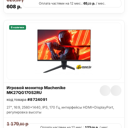
,28
Оплата частями на 12 мес.:
65
р.
/ мес.
,23
608
р.
В наличии
Игровой монитор Machenike
MK27QG170S2RU
код товара
#8724091
27", 16:9, 2560x1440, IPS, 170 Гц, интерфейсы HDMI+DisplayPort,
регулировка высоты
1 179
р.
,80
Оплата частями на 12 мес.:
123
р.
/ мес.
,09