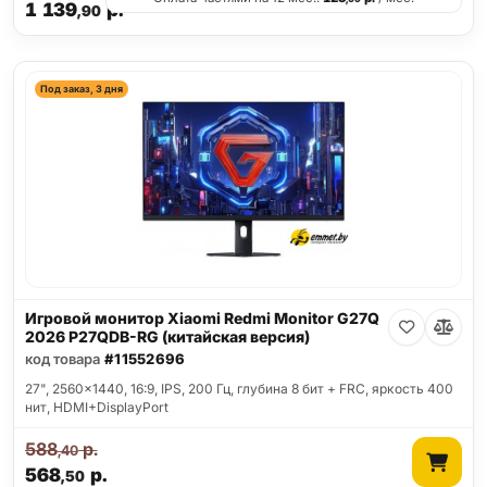
1 139
р.
,90
Под заказ, 3 дня
Игровой монитор Xiaomi Redmi Monitor G27Q
2026 P27QDB-RG (китайская версия)
код товара
#11552696
27", 2560x1440, 16:9, IPS, 200 Гц, глубина 8 бит + FRC, яркость 400
нит, HDMI+DisplayPort
588
р.
,40
568
р.
,50