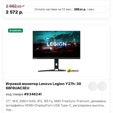
2 662
р.
,02
Оплата частями на 12 мес.:
269
р.
/ мес.
,98
2 572
р.
В наличии
Игровой монитор Lenovo Legion Y27h-30
66F6UAC3EU
код товара
#9346241
27", 16:9, 2560x1440, IPS, 165 Гц, AMD FreeSync Premium, динамики,
интерфейсы HDMI+DisplayPort+USB Type-C, регулировка высоты,
пор…