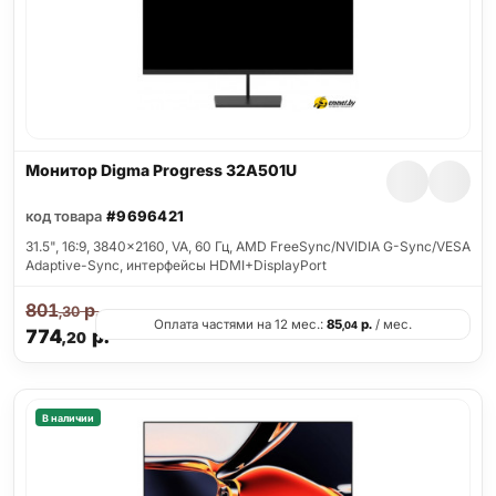
Монитор Digma Progress 32A501U
код товара
#9696421
31.5", 16:9, 3840x2160, VA, 60 Гц, AMD FreeSync/NVIDIA G-Sync/VESA
Adaptive-Sync, интерфейсы HDMI+DisplayPort
801
р.
,30
Оплата частями на 12 мес.:
85
р.
/ мес.
,04
774
р.
,20
В наличии