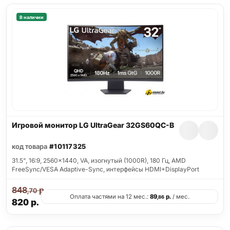
В наличии
Игровой монитор LG UltraGear 32GS60QC-B
код товара
#10117325
31.5", 16:9, 2560x1440, VA, изогнутый (1000R), 180 Гц, AMD
FreeSync/VESA Adaptive-Sync, интерфейсы HDMI+DisplayPort
848
р.
,70
Оплата частями на 12 мес.:
89
р.
/ мес.
,86
820
р.