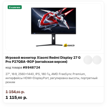
В наличии
Игровой монитор Xiaomi Redmi Display 27 G
Pro P27QBA-RGP (китайская версия)
код товара
#9948724
27", 16:9, 2560x1440, IPS, 180 Гц, AMD FreeSync Premium,
интерфейсы HDMI+DisplayPort, регулировка высоты, портретный
режим
1 154
р.
,65
1 115
р.
,60