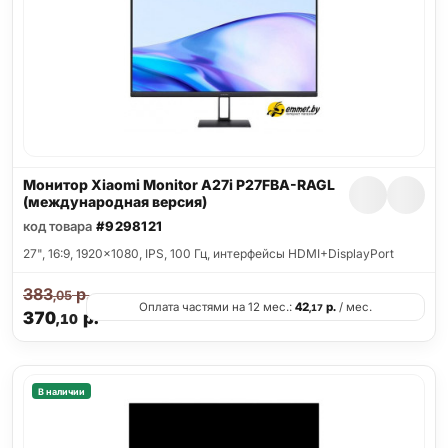
Монитор Xiaomi Monitor A27i P27FBA-RAGL
(международная версия)
код товара
#9298121
27", 16:9, 1920x1080, IPS, 100 Гц, интерфейсы HDMI+DisplayPort
383
р.
,05
Оплата частями на 12 мес.:
42
р.
/ мес.
,17
370
р.
,10
В наличии