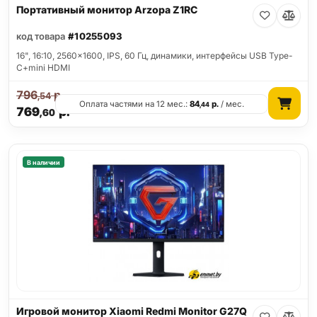
Портативный монитор Arzopa Z1RC
код товара
#10255093
16", 16:10, 2560x1600, IPS, 60 Гц, динамики, интерфейсы USB Type-
C+mini HDMI
796
р.
,54
Оплата частями на 12 мес.:
84
р.
/ мес.
,44
769
р.
,60
В наличии
Игровой монитор Xiaomi Redmi Monitor G27Q