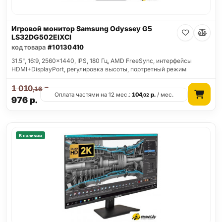
Игровой монитор Samsung Odyssey G5
LS32DG502EIXCI
код товара
#10130410
31.5", 16:9, 2560x1440, IPS, 180 Гц, AMD FreeSync, интерфейсы
HDMI+DisplayPort, регулировка высоты, портретный режим
1 010
р.
,16
Оплата частями на 12 мес.:
104
р.
/ мес.
,02
976
р.
В наличии