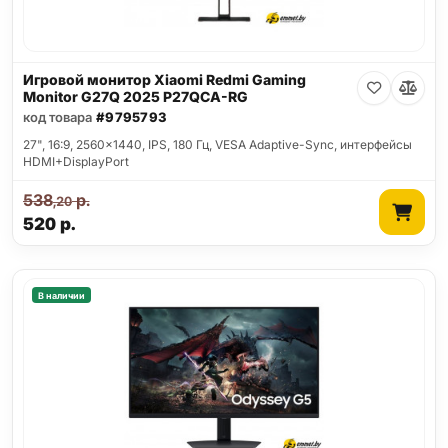
Игровой монитор Xiaomi Redmi Gaming
Monitor G27Q 2025 P27QCA-RG
код товара
#9795793
27", 16:9, 2560x1440, IPS, 180 Гц, VESA Adaptive-Sync, интерфейсы
HDMI+DisplayPort
538
р.
,20
520
р.
В наличии