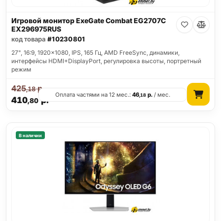
Игровой монитор ExeGate Combat EG2707C
EX296975RUS
код товара
#10230801
27", 16:9, 1920x1080, IPS, 165 Гц, AMD FreeSync, динамики,
интерфейсы HDMI+DisplayPort, регулировка высоты, портретный
режим
425
р.
,18
Оплата частями на 12 мес.:
46
р.
/ мес.
,18
410
р.
,80
В наличии