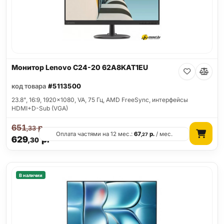
Монитор Lenovo C24-20 62A8KAT1EU
код товара
#5113500
23.8", 16:9, 1920x1080, VA, 75 Гц, AMD FreeSync, интерфейсы
HDMI+D-Sub (VGA)
651
р.
,33
Оплата частями на 12 мес.:
67
р.
/ мес.
,27
629
р.
,30
В наличии