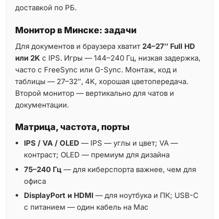
доставкой по РБ.
Монитор в Минске: задачи
Для документов и браузера хватит
24–27″ Full HD
или 2K
с IPS. Игры — 144–240 Гц, низкая задержка,
часто с FreeSync или G-Sync. Монтаж, код и
таблицы — 27–32″, 4K, хорошая цветопередача.
Второй монитор — вертикально для чатов и
документации.
Матрица, частота, порты
IPS / VA / OLED
— IPS — углы и цвет; VA —
контраст; OLED — премиум для дизайна
75–240 Гц
— для киберспорта важнее, чем для
офиса
DisplayPort и HDMI
— для ноутбука и ПК; USB-C
с питанием — один кабель на Mac