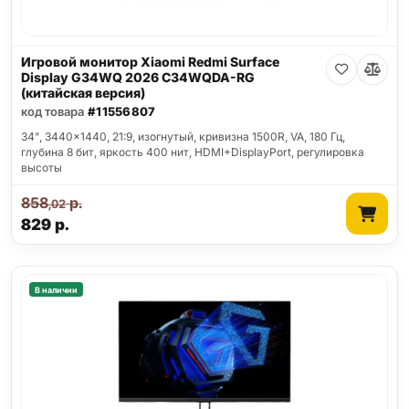
Игровой монитор Xiaomi Redmi Surface
Display G34WQ 2026 C34WQDA-RG
(китайская версия)
код товара
#11556807
34", 3440x1440, 21:9, изогнутый, кривизна 1500R, VA, 180 Гц,
глубина 8 бит, яркость 400 нит, HDMI+DisplayPort, регулировка
высоты
858
р.
,02
829
р.
В наличии