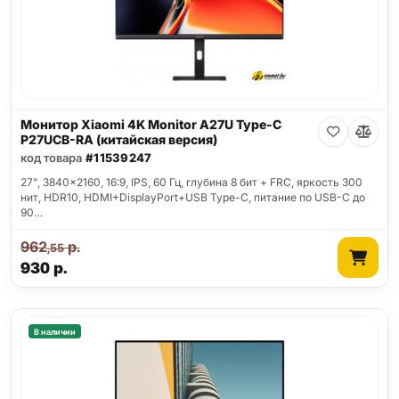
Монитор Xiaomi 4K Monitor A27U Type-C
P27UCB-RA (китайская версия)
код товара
#11539247
27", 3840x2160, 16:9, IPS, 60 Гц, глубина 8 бит + FRC, яркость 300
нит, HDR10, HDMI+DisplayPort+USB Type-C, питание по USB-C до
90…
962
р.
,55
930
р.
В наличии