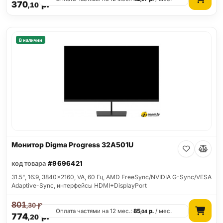
370
р.
,10
В наличии
Монитор Digma Progress 32A501U
код товара
#9696421
31.5", 16:9, 3840x2160, VA, 60 Гц, AMD FreeSync/NVIDIA G-Sync/VESA
Adaptive-Sync, интерфейсы HDMI+DisplayPort
801
р.
,30
Оплата частями на 12 мес.:
85
р.
/ мес.
,04
774
р.
,20