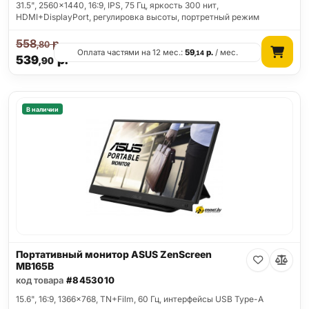
31.5", 2560x1440, 16:9, IPS, 75 Гц, яркость 300 нит,
HDMI+DisplayPort, регулировка высоты, портретный режим
558
р.
,80
Оплата частями на 12 мес.:
59
р.
/ мес.
,14
539
р.
,90
В наличии
Портативный монитор ASUS ZenScreen
MB165B
код товара
#8453010
15.6", 16:9, 1366x768, TN+Film, 60 Гц, интерфейсы USB Type-A