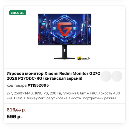
В наличии
Игровой монитор Xiaomi Redmi Monitor G27Q
2026 P27QDC-RG (китайская версия)
код товара
#11552695
27", 2560x1440, 16:9, IPS, 200 Гц, глубина 8 бит + FRC, яркость 400
нит, HDMI+DisplayPort, регулировка высоты, портретный режим
616
р.
,86
596
р.