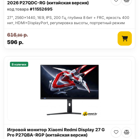
2026 P27QDC-RG (китайская версия)
код товара
#11552695
27", 2560x1440, 16:9, IPS, 200 Гц, глубина 8 бит + FRC, яркость 400
нит, HDMI+DisplayPort, регулировка высоты, портретный режим
616
р.
,86
596
р.
В наличии
Игровой монитор Xiaomi Redmi Display 27 G
Pro P27QBA-RGP (китайская версия)