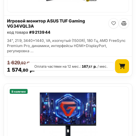
Игровой монитор ASUS TUF Gaming
VG34VQL3A
код товара
#9213944
34", 21:9, 3440x1440, VA, изогнутый (1500R), 180 Гц, AMD FreeSync
Premium Pro, динамики, интерфейсы HDMI+DisplayPort,
регулировка …
1 629
р.
,92
Оплата частями на 12 мес.:
167
р.
/ мес.
,57
1 574
р.
,80
В наличии