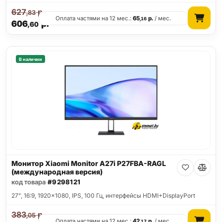
627
р.
,83
Оплата частями на 12 мес.:
65
р.
/ мес.
,16
606
р.
,60
В наличии
Монитор Xiaomi Monitor A27i P27FBA-RAGL
(международная версия)
код товара
#9298121
27", 16:9, 1920x1080, IPS, 100 Гц, интерфейсы HDMI+DisplayPort
383
р.
,05
Оплата частями на 12 мес.:
42
р.
/ мес.
,17