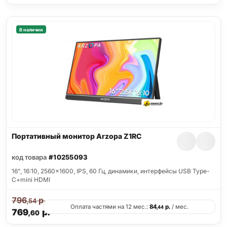
В наличии
Портативный монитор Arzopa Z1RC
код товара
#10255093
16", 16:10, 2560x1600, IPS, 60 Гц, динамики, интерфейсы USB Type-
C+mini HDMI
796
р.
,54
Оплата частями на 12 мес.:
84
р.
/ мес.
,44
769
р.
,60