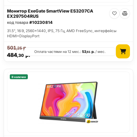
Монитор ExeGate SmartView ES3207CA
EX297504RUS
код товара
#10230814
31.5", 16:9, 2560x1440, IPS, 75 Гц, AMD FreeSync, интерфейсы
HDMI+DisplayPort
501
р.
,25
Оплата частями на 12 мес.:
53
р.
/ мес.
,61
484
р.
,30
В наличии