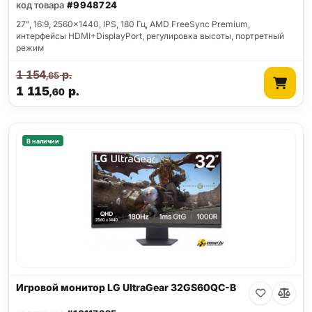
код товара
#9948724
27", 16:9, 2560x1440, IPS, 180 Гц, AMD FreeSync Premium,
интерфейсы HDMI+DisplayPort, регулировка высоты, портретный
режим
1 154
р.
,65
1 115
р.
,60
В наличии
Игровой монитор LG UltraGear 32GS60QC-B