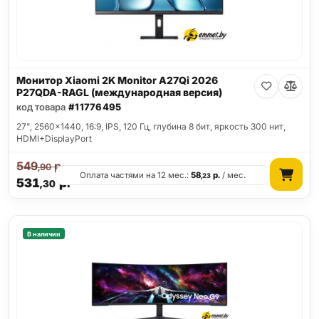
Монитор Xiaomi 2K Monitor A27Qi 2026
P27QDA-RAGL (международная версия)
код товара
#11776495
27", 2560x1440, 16:9, IPS, 120 Гц, глубина 8 бит, яркость 300 нит,
HDMI+DisplayPort
549
р.
,90
Оплата частями на 12 мес.:
58
р.
/ мес.
,23
531
р.
,30
В наличии