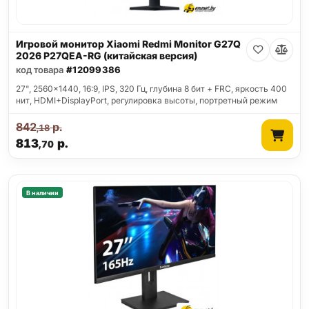
Игровой монитор Xiaomi Redmi Monitor G27Q
2026 P27QEA-RG (китайская версия)
код товара
#12099386
27", 2560x1440, 16:9, IPS, 320 Гц, глубина 8 бит + FRC, яркость 400
нит, HDMI+DisplayPort, регулировка высоты, портретный режим
842
р.
,18
813
р.
,70
В наличии