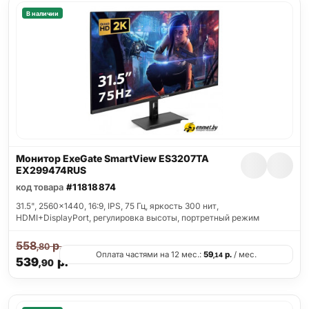
В наличии
Монитор ExeGate SmartView ES3207TA
EX299474RUS
код товара
#11818874
31.5", 2560x1440, 16:9, IPS, 75 Гц, яркость 300 нит,
HDMI+DisplayPort, регулировка высоты, портретный режим
558
р.
,80
Оплата частями на 12 мес.:
59
р.
/ мес.
,14
539
р.
,90