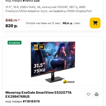
код товара
#10117325
31.5", 16:9, 2560x1440, VA, изогнутый (1000R), 180 Гц, AMD
FreeSync/VESA Adaptive-Sync, интерфейсы HDMI+DisplayPort
848
р.
,70
Оплата частями на 12 мес.:
89
р.
/ мес.
,86
820
р.
В наличии
Монитор ExeGate SmartView ES3207TA
EX299474RUS
код товара
#11818874