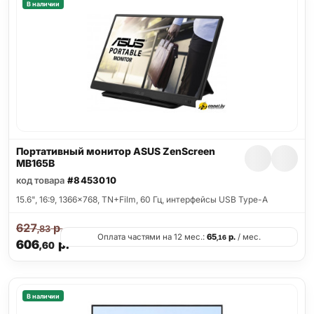
В наличии
Портативный монитор ASUS ZenScreen
MB165B
код товара
#8453010
15.6", 16:9, 1366x768, TN+Film, 60 Гц, интерфейсы USB Type-A
627
р.
,83
Оплата частями на 12 мес.:
65
р.
/ мес.
,16
606
р.
,60
В наличии