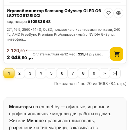
Игровой монитор Samsung Odyssey OLED G6
LS27DG612SIXCI
код товара
#10583948
27", 16:9, 2560x1440, OLED, подсветка с квантовыми точками, 240
Гц, AMD FreeSync Premium Pro/совместимый с NVIDIA G-Sync,
интерфей…
2 120
р.
,20
Оплата частями на 12 мес.:
215
р.
/ мес.
,49
2 048
р.
,50
1
2
3
4
5
6
7
8
9
>
>|
Показано с 1 по 20 из 1668 (84 стр.)
Мониторы
на emmet.by — офисные, игровые и
профессиональные модели для работы и дома.
Жители
Минске
сравнивают диагональ,
разрешение и тип матрицы, заказывают с