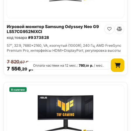
Игровой монитор Samsung Odyssey Neo G9
LS57CG952NIXCI
код товара
#9373828
57", 32:9, 7680x2160, VA, изогнутый (1000R), 240 Гц, AMD FreeSync
Premium Pro, интерфейсы HDMI+DisplayPort, регулировка высоты
7 820
р.
,67
Оплата частями на 12 мес.:
780
р.
/ мес.
,39
7 556
р.
,20
В наличии