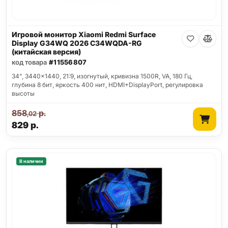
Игровой монитор Xiaomi Redmi Surface
Display G34WQ 2026 C34WQDA-RG
(китайская версия)
код товара
#11556807
34", 3440x1440, 21:9, изогнутый, кривизна 1500R, VA, 180 Гц,
глубина 8 бит, яркость 400 нит, HDMI+DisplayPort, регулировка
высоты
858
р.
,02
829
р.
В наличии