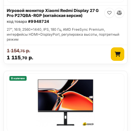
Игровой монитор Xiaomi Redmi Display 27 G
Pro P27QBA-RGP (китайская версия)
код товара
#9948724
27", 16:9, 2560x1440, IPS, 180 Гц, AMD FreeSync Premium,
интерфейсы HDMI+DisplayPort, регулировка высоты, портретный
режим
1 154
р.
,75
1 115
р.
,70
В наличии