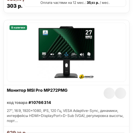
Оплата частями на 12 мес.:
35
р.
/ мес.
,93
303
р.
В наличии
Монитор MSI Pro MP272PMG
код товара
#10766314
27", 16:9, 1920x1080, IPS, 120 Гц, VESA Adaptive-Sync, динамики,
интерфейсы HDMI+DisplayPort+D-Sub (VGA), регулировка высоты,
порт…
629
р.