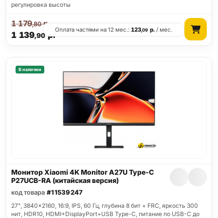
регулировка высоты
1 179
р.
,80
Оплата частями на 12 мес.:
123
р.
/ мес.
,09
1 139
р.
,90
В наличии
Монитор Xiaomi 4K Monitor A27U Type-C
P27UCB-RA (китайская версия)
код товара
#11539247
27", 3840x2160, 16:9, IPS, 60 Гц, глубина 8 бит + FRC, яркость 300
нит, HDR10, HDMI+DisplayPort+USB Type-C, питание по USB-C до