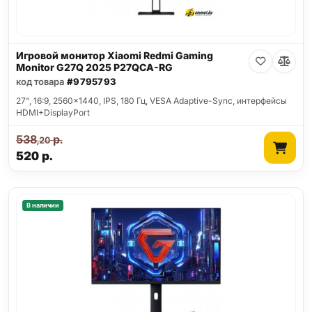
Игровой монитор Xiaomi Redmi Gaming
Monitor G27Q 2025 P27QCA-RG
код товара
#9795793
27", 16:9, 2560x1440, IPS, 180 Гц, VESA Adaptive-Sync, интерфейсы
HDMI+DisplayPort
538
р.
,20
520
р.
В наличии