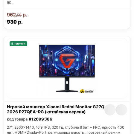
90…
962
р.
,55
930
р.
В наличии
Игровой монитор Xiaomi Redmi Monitor G27Q
2026 P27QEA-RG (китайская версия)
код товара
#12099386
27", 2560x1440, 16:9, IPS, 320 Гц, глубина 8 бит + FRC, яркость 400
нит, HDMI+DisplayPort, регулировка высоты, портретный режим