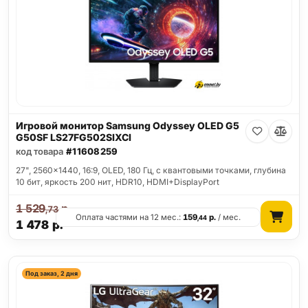
Игровой монитор Samsung Odyssey OLED G5
G50SF LS27FG502SIXCI
код товара
#11608259
27", 2560x1440, 16:9, OLED, 180 Гц, c квантовыми точками, глубина
10 бит, яркость 200 нит, HDR10, HDMI+DisplayPort
1 529
р.
,73
Оплата частями на 12 мес.:
159
р.
/ мес.
,44
1 478
р.
Под заказ, 2 дня