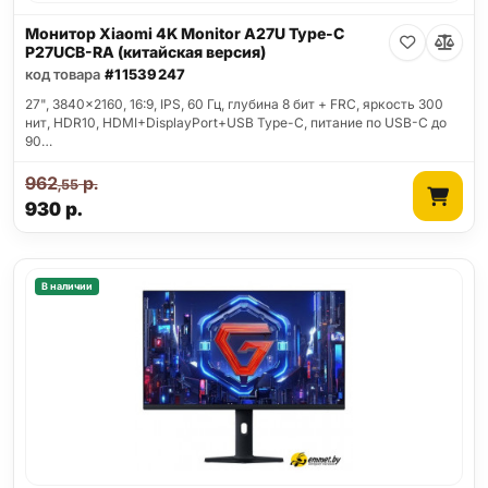
Монитор Xiaomi 4K Monitor A27U Type-C
P27UCB-RA (китайская версия)
код товара
#11539247
27", 3840x2160, 16:9, IPS, 60 Гц, глубина 8 бит + FRC, яркость 300
нит, HDR10, HDMI+DisplayPort+USB Type-C, питание по USB-C до
90…
962
р.
,55
930
р.
В наличии