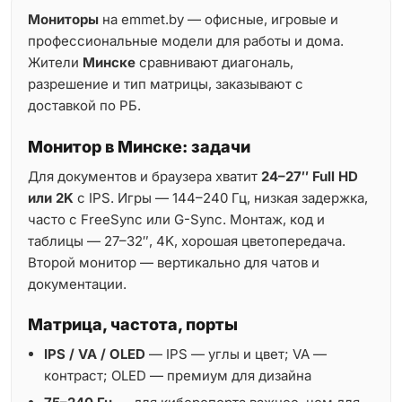
Мониторы
на emmet.by — офисные, игровые и
профессиональные модели для работы и дома.
Жители
Минске
сравнивают диагональ,
разрешение и тип матрицы, заказывают с
доставкой по РБ.
Монитор в Минске: задачи
Для документов и браузера хватит
24–27″ Full HD
или 2K
с IPS. Игры — 144–240 Гц, низкая задержка,
часто с FreeSync или G-Sync. Монтаж, код и
таблицы — 27–32″, 4K, хорошая цветопередача.
Второй монитор — вертикально для чатов и
документации.
Матрица, частота, порты
IPS / VA / OLED
— IPS — углы и цвет; VA —
контраст; OLED — премиум для дизайна