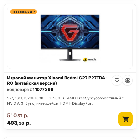
Под заказ, 3 дня
Игровой монитор Xiaomi Redmi G27 P27FDA-
RG (китайская версия)
код товара
#11077399
27", 16:9, 1920x1080, IPS, 200 Гц, AMD FreeSync/совместимый с
NVIDIA G-Sync, интерфейсы HDMI+DisplayPort
510
р.
,57
493
р.
,30