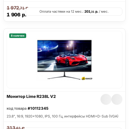
1 972
р.
,71
Оплата частями на 12 мес.:
201
р.
/ мес.
,31
1 906
р.
В наличии
Монитор Lime R238L V2
код товара
#10112345
23.8", 16:9, 1920x1080, IPS, 100 Гц, интерфейсы HDMI+D-Sub (VGA)
313
р.
,61