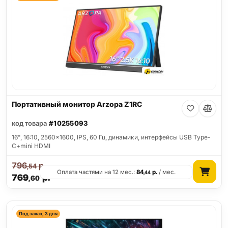
Портативный монитор Arzopa Z1RC
код товара
#10255093
16", 16:10, 2560x1600, IPS, 60 Гц, динамики, интерфейсы USB Type-
C+mini HDMI
796
р.
,54
Оплата частями на 12 мес.:
84
р.
/ мес.
,44
769
р.
,60
Под заказ, 3 дня