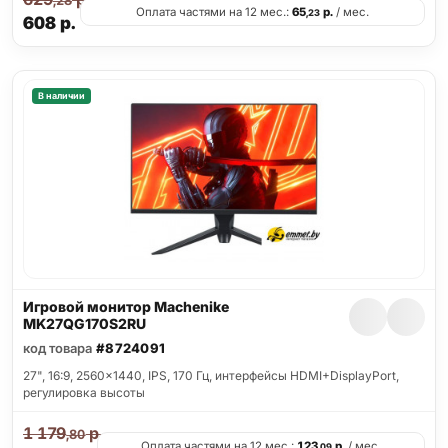
,28
Оплата частями на 12 мес.:
65
р.
/ мес.
,23
608
р.
В наличии
Игровой монитор Machenike
MK27QG170S2RU
код товара
#8724091
27", 16:9, 2560x1440, IPS, 170 Гц, интерфейсы HDMI+DisplayPort,
регулировка высоты
1 179
р.
,80
Оплата частями на 12 мес.:
123
р.
/ мес.
,09