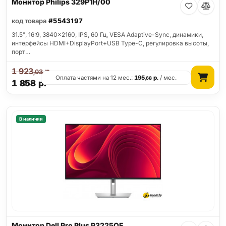
Монитор Philips 329P1H/00
код товара
#5543197
31.5", 16:9, 3840x2160, IPS, 60 Гц, VESA Adaptive-Sync, динамики,
интерфейсы HDMI+DisplayPort+USB Type-C, регулировка высоты,
порт…
1 923
р.
,03
Оплата частями на 12 мес.:
195
р.
/ мес.
,68
1 858
р.
В наличии
Монитор Dell Pro Plus P3225QE