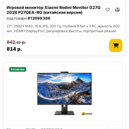
Игровой монитор Xiaomi Redmi Monitor G27Q
2026 P27QEA-RG (китайская версия)
код товара
#12099386
27", 2560x1440, 16:9, IPS, 320 Гц, глубина 8 бит + FRC, яркость 400
нит, HDMI+DisplayPort, регулировка высоты, портретный режим
842
р.
,49
814
р.
В наличии