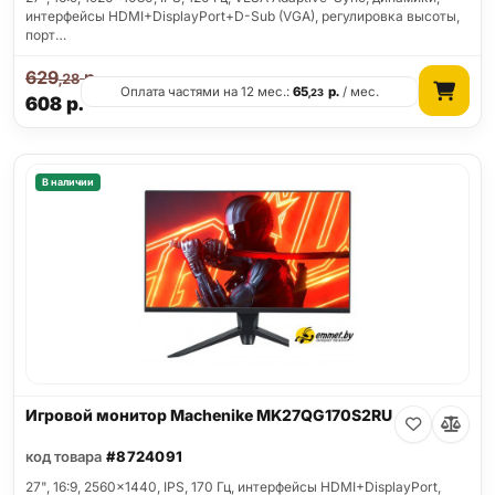
интерфейсы HDMI+DisplayPort+D-Sub (VGA), регулировка высоты,
порт…
629
р.
,28
Оплата частями на 12 мес.:
65
р.
/ мес.
,23
608
р.
В наличии
Игровой монитор Machenike MK27QG170S2RU
код товара
#8724091
27", 16:9, 2560x1440, IPS, 170 Гц, интерфейсы HDMI+DisplayPort,