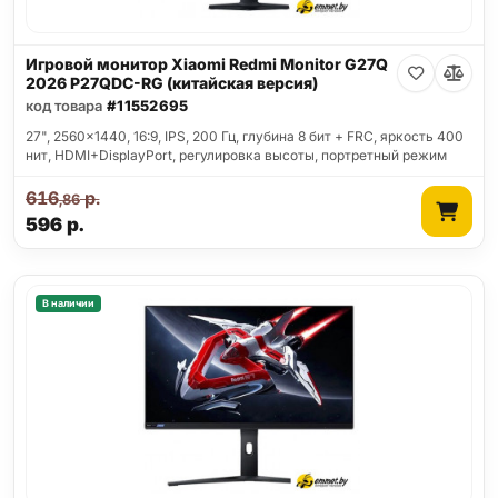
Игровой монитор Xiaomi Redmi Monitor G27Q
2026 P27QDC-RG (китайская версия)
код товара
#11552695
27", 2560x1440, 16:9, IPS, 200 Гц, глубина 8 бит + FRC, яркость 400
нит, HDMI+DisplayPort, регулировка высоты, портретный режим
616
р.
,86
596
р.
В наличии