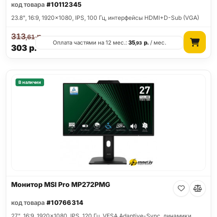
код товара
#10112345
23.8", 16:9, 1920x1080, IPS, 100 Гц, интерфейсы HDMI+D-Sub (VGA)
313
р.
,61
Оплата частями на 12 мес.:
35
р.
/ мес.
,93
303
р.
В наличии
Монитор MSI Pro MP272PMG
код товара
#10766314
27", 16:9, 1920x1080, IPS, 120 Гц, VESA Adaptive-Sync, динамики,