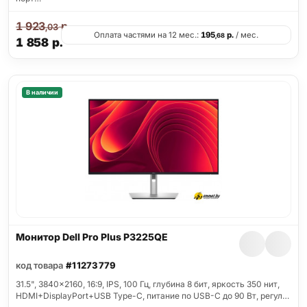
1 923
р.
,03
Оплата частями на 12 мес.:
195
р.
/ мес.
,68
1 858
р.
В наличии
Монитор Dell Pro Plus P3225QE
код товара
#11273779
31.5", 3840x2160, 16:9, IPS, 100 Гц, глубина 8 бит, яркость 350 нит,
HDMI+DisplayPort+USB Type-C, питание по USB-C до 90 Вт, регул…