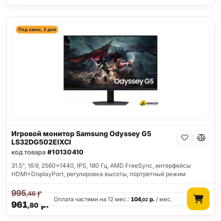
Под заказ, 2 дня
Игровой монитор Samsung Odyssey G5
LS32DG502EIXCI
код товара
#10130410
31.5", 16:9, 2560x1440, IPS, 180 Гц, AMD FreeSync, интерфейсы
HDMI+DisplayPort, регулировка высоты, портретный режим
995
р.
,46
Оплата частями на 12 мес.:
104
р.
/ мес.
,02
961
р.
,80