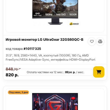
Игровой монитор LG UltraGear 32GS60QC-B
код товара
#10117325
31.5", 16:9, 2560x1440, VA, изогнутый (1000R), 180 Гц, AMD
FreeSync/VESA Adaptive-Sync, интерфейсы HDMI+DisplayPort
848
р.
,70
Оплата частями на 12 мес.:
89
р.
/ мес.
,86
820
р.
Под заказ, 3 дня