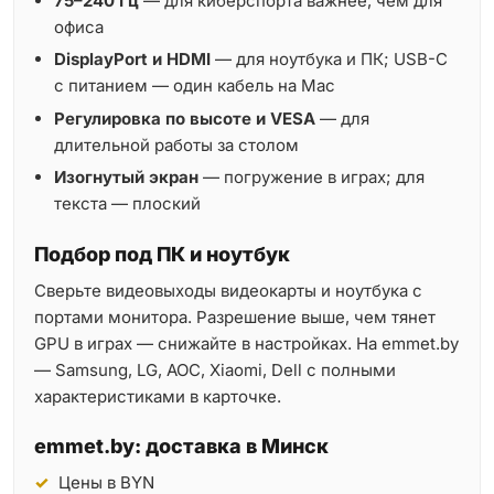
75–240 Гц
— для киберспорта важнее, чем для
офиса
DisplayPort и HDMI
— для ноутбука и ПК; USB-C
с питанием — один кабель на Mac
Регулировка по высоте и VESA
— для
длительной работы за столом
Изогнутый экран
— погружение в играх; для
текста — плоский
Подбор под ПК и ноутбук
Сверьте видеовыходы видеокарты и ноутбука с
портами монитора. Разрешение выше, чем тянет
GPU в играх — снижайте в настройках. На emmet.by
— Samsung, LG, AOC, Xiaomi, Dell с полными
характеристиками в карточке.
emmet.by: доставка в Минск
Цены в BYN