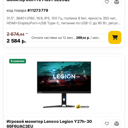
код товара
#11273779
31.5", 3840x2160, 16:9, IPS, 100 Гц, глубина 8 бит, яркость 350 нит,
HDMI+DisplayPort+USB Type-C, питание по USB-C до 90 Вт, регул…
2 674
р.
,44
Оплата частями на 12 мес.:
269
р.
/ мес.
,98
2 584
р.
В наличии
Игровой монитор Lenovo Legion Y27h-30
66F6UAC3EU