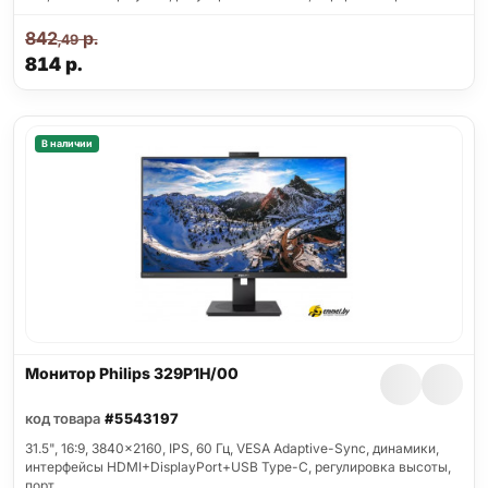
842
р.
,49
814
р.
В наличии
Монитор Philips 329P1H/00
код товара
#5543197
31.5", 16:9, 3840x2160, IPS, 60 Гц, VESA Adaptive-Sync, динамики,
интерфейсы HDMI+DisplayPort+USB Type-C, регулировка высоты,
порт…