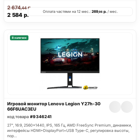
2 674
р.
,44
Оплата частями на 12 мес.:
269
р.
/ мес.
,98
2 584
р.
В наличии
Игровой монитор Lenovo Legion Y27h-30
66F6UAC3EU
код товара
#9346241
27", 16:9, 2560x1440, IPS, 165 Гц, AMD FreeSync Premium, динамики,
интерфейсы HDMI+DisplayPort+USB Type-C, регулировка высоты,
пор…