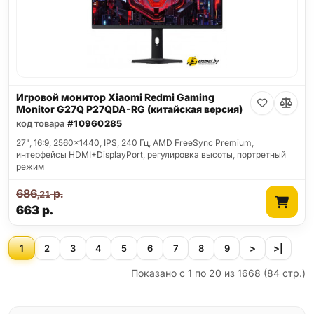
Игровой монитор Xiaomi Redmi Gaming
Monitor G27Q P27QDA-RG (китайская версия)
код товара
#10960285
27", 16:9, 2560x1440, IPS, 240 Гц, AMD FreeSync Premium,
интерфейсы HDMI+DisplayPort, регулировка высоты, портретный
режим
686
р.
,21
663
р.
1
2
3
4
5
6
7
8
9
>
>|
Показано с 1 по 20 из 1668 (84 стр.)