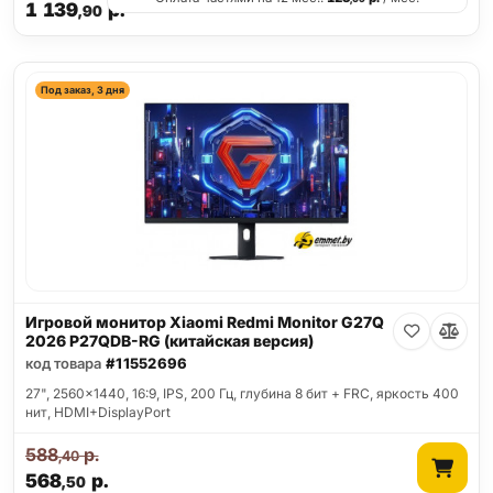
1 139
р.
,90
Под заказ, 3 дня
Игровой монитор Xiaomi Redmi Monitor G27Q
2026 P27QDB-RG (китайская версия)
код товара
#11552696
27", 2560x1440, 16:9, IPS, 200 Гц, глубина 8 бит + FRC, яркость 400
нит, HDMI+DisplayPort
588
р.
,40
568
р.
,50