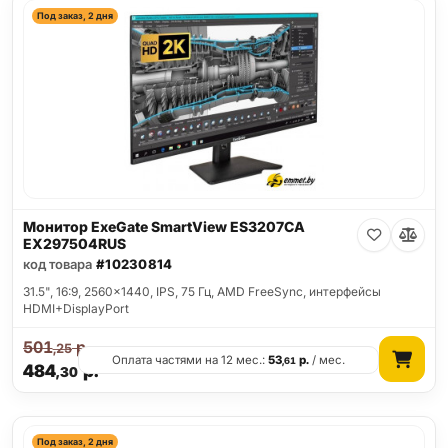
Под заказ, 2 дня
Монитор ExeGate SmartView ES3207CA
EX297504RUS
код товара
#10230814
31.5", 16:9, 2560x1440, IPS, 75 Гц, AMD FreeSync, интерфейсы
HDMI+DisplayPort
501
р.
,25
Оплата частями на 12 мес.:
53
р.
/ мес.
,61
484
р.
,30
Под заказ, 2 дня