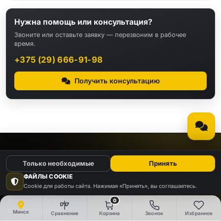
Нужна помощь или консультация?
Звоните или оставьте заявку — перезвоним в рабочее
время.
+375 (29) 666-91-98
Получить консультацию
КАТАЛОГ
Только необходимые
Принять
ФАЙЛЫ COOKIE
Видео
Аудио
Cookie для работы сайта. Нажимая «Принять», вы соглашаетесь.
Компьютеры и
0
Электроника
комплектующие
Минск
Сравнение
Корзина
Звонок
Избранное