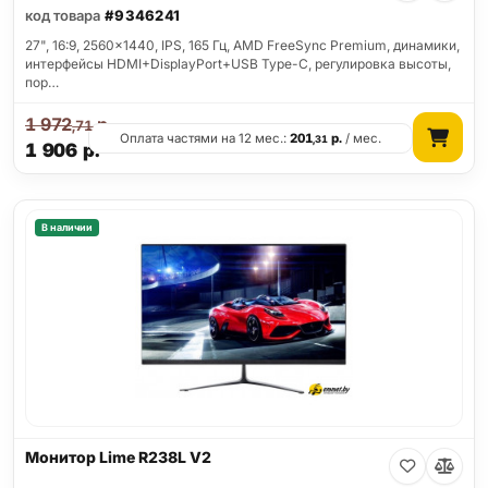
код товара
#9346241
27", 16:9, 2560x1440, IPS, 165 Гц, AMD FreeSync Premium, динамики,
интерфейсы HDMI+DisplayPort+USB Type-C, регулировка высоты,
пор…
1 972
р.
,71
Оплата частями на 12 мес.:
201
р.
/ мес.
,31
1 906
р.
В наличии
Монитор Lime R238L V2