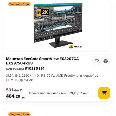
Под заказ, 3 дня
Монитор ExeGate SmartView ES3207CA
EX297504RUS
код товара
#10230814
31.5", 16:9, 2560x1440, IPS, 75 Гц, AMD FreeSync, интерфейсы
HDMI+DisplayPort
501
р.
,15
Оплата частями на 12 мес.:
53
р.
/ мес.
,61
484
р.
,20
Под заказ, 3 дня