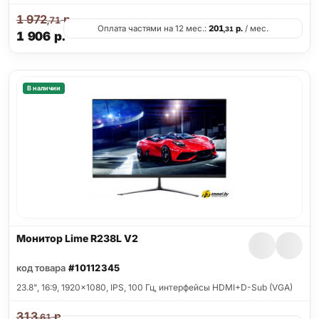
1 972
р.
,71
Оплата частями на 12 мес.:
201
р.
/ мес.
,31
1 906
р.
В наличии
Монитор Lime R238L V2
код товара
#10112345
23.8", 16:9, 1920x1080, IPS, 100 Гц, интерфейсы HDMI+D-Sub (VGA)
313
р.
,61