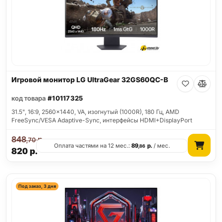
Игровой монитор LG UltraGear 32GS60QC-B
код товара
#10117325
31.5", 16:9, 2560x1440, VA, изогнутый (1000R), 180 Гц, AMD
FreeSync/VESA Adaptive-Sync, интерфейсы HDMI+DisplayPort
848
р.
,70
Оплата частями на 12 мес.:
89
р.
/ мес.
,86
820
р.
Под заказ, 3 дня