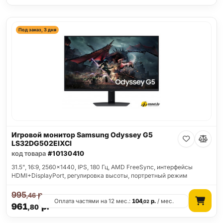
Под заказ, 3 дня
Игровой монитор Samsung Odyssey G5
LS32DG502EIXCI
код товара
#10130410
31.5", 16:9, 2560x1440, IPS, 180 Гц, AMD FreeSync, интерфейсы
HDMI+DisplayPort, регулировка высоты, портретный режим
995
р.
,46
Оплата частями на 12 мес.:
104
р.
/ мес.
,02
961
р.
,80