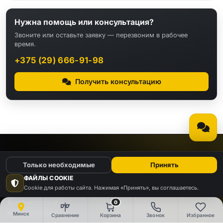
Нужна помощь или консультация?
Звоните или оставьте заявку — перезвоним в рабочее
время.
+375 (29) 666-91-98
Получить консультацию
КАТАЛОГ
Только необходимые
Принять
ФАЙЛЫ COOKIE
Видео
Аудио
Cookie для работы сайта. Нажимая «Принять», вы соглашаетесь.
Компьютеры и
0
Электроника
комплектующие
Минск
Сравнение
Корзина
Звонок
Избранное