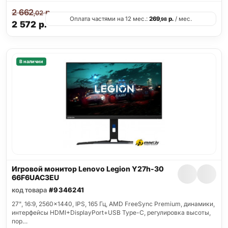
2 662
р.
,02
Оплата частями на 12 мес.:
269
р.
/ мес.
,98
2 572
р.
В наличии
Игровой монитор Lenovo Legion Y27h-30
66F6UAC3EU
код товара
#9346241
27", 16:9, 2560x1440, IPS, 165 Гц, AMD FreeSync Premium, динамики,
интерфейсы HDMI+DisplayPort+USB Type-C, регулировка высоты,
пор…