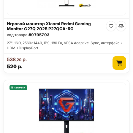
Игровой монитор Xiaomi Redmi Gaming
Monitor G27Q 2025 P27QCA-RG
код товара
#9795793
27", 16:9, 2560x1440, IPS, 180 Гц, VESA Adaptive-Sync, интерфейсы
HDMI+DisplayPort
538
р.
,20
520
р.
В наличии