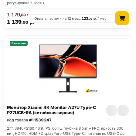
регулировка высоты
1 179
р.
,80
Оплата частями на 12 мес.:
123
р.
/ мес.
,09
1 139
р.
,90
В наличии
Монитор Xiaomi 4K Monitor A27U Type-C
P27UCB-RA (китайская версия)
код товара
#11539247
27", 3840x2160, 16:9, IPS, 60 Гц, глубина 8 бит + FRC, яркость 300
нит, HDR10, HDMI+DisplayPort+USB Type-C, питание по USB-C до