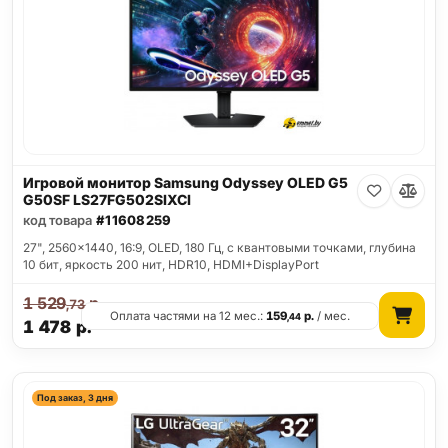
Игровой монитор Samsung Odyssey OLED G5
G50SF LS27FG502SIXCI
код товара
#11608259
27", 2560x1440, 16:9, OLED, 180 Гц, c квантовыми точками, глубина
10 бит, яркость 200 нит, HDR10, HDMI+DisplayPort
1 529
р.
,73
Оплата частями на 12 мес.:
159
р.
/ мес.
,44
1 478
р.
Под заказ, 3 дня