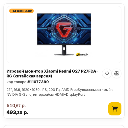
Под заказ, 3 дня
Игровой монитор Xiaomi Redmi G27 P27FDA-
RG (китайская версия)
код товара
#11077399
27", 16:9, 1920x1080, IPS, 200 Гц, AMD FreeSync/совместимый с
NVIDIA G-Sync, интерфейсы HDMI+DisplayPort
510
р.
,57
493
р.
,30