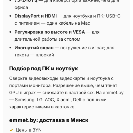
75–240 Гц
— для киберспорта важнее, чем для
офиса
DisplayPort и HDMI
— для ноутбука и ПК; USB-C
с питанием — один кабель на Mac
Регулировка по высоте и VESA
— для
длительной работы за столом
Изогнутый экран
— погружение в играх; для
текста — плоский
Подбор под ПК и ноутбук
Сверьте видеовыходы видеокарты и ноутбука с
портами монитора. Разрешение выше, чем тянет
GPU в играх — снижайте в настройках. На emmet.by
— Samsung, LG, AOC, Xiaomi, Dell с полными
характеристиками в карточке.
emmet.by: доставка в Минск
Цены в BYN