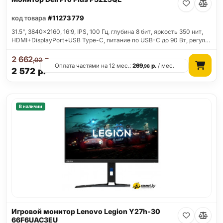
код товара
#11273779
31.5", 3840x2160, 16:9, IPS, 100 Гц, глубина 8 бит, яркость 350 нит,
HDMI+DisplayPort+USB Type-C, питание по USB-C до 90 Вт, регул…
2 662
р.
,02
Оплата частями на 12 мес.:
269
р.
/ мес.
,98
2 572
р.
В наличии
Игровой монитор Lenovo Legion Y27h-30
66F6UAC3EU