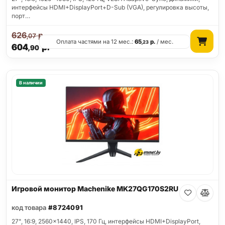
интерфейсы HDMI+DisplayPort+D-Sub (VGA), регулировка высоты,
порт…
626
р.
,07
Оплата частями на 12 мес.:
65
р.
/ мес.
,23
604
р.
,90
В наличии
Игровой монитор Machenike MK27QG170S2RU
код товара
#8724091
27", 16:9, 2560x1440, IPS, 170 Гц, интерфейсы HDMI+DisplayPort,