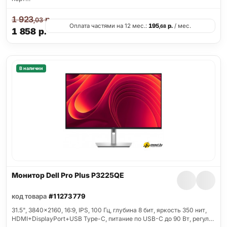
1 923
р.
,03
Оплата частями на 12 мес.:
195
р.
/ мес.
,68
1 858
р.
В наличии
Монитор Dell Pro Plus P3225QE
код товара
#11273779
31.5", 3840x2160, 16:9, IPS, 100 Гц, глубина 8 бит, яркость 350 нит,
HDMI+DisplayPort+USB Type-C, питание по USB-C до 90 Вт, регул…