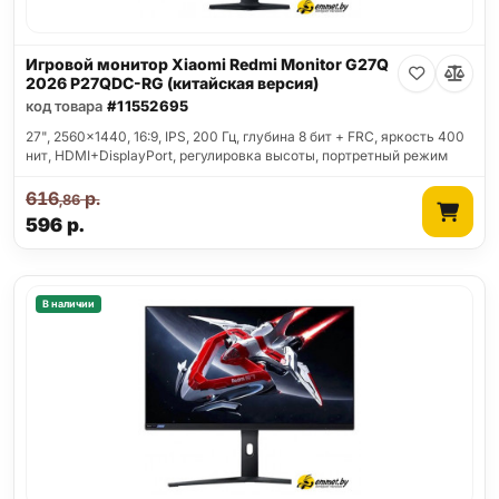
Игровой монитор Xiaomi Redmi Monitor G27Q
2026 P27QDC-RG (китайская версия)
код товара
#11552695
27", 2560x1440, 16:9, IPS, 200 Гц, глубина 8 бит + FRC, яркость 400
нит, HDMI+DisplayPort, регулировка высоты, портретный режим
616
р.
,86
596
р.
В наличии