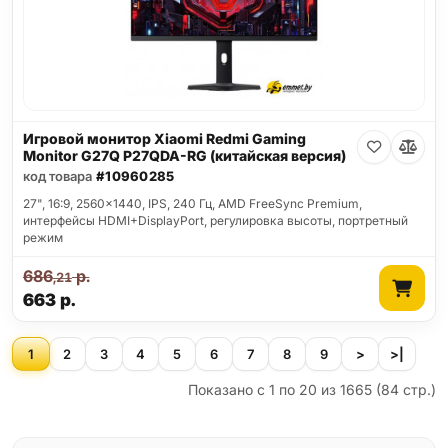
Игровой монитор Xiaomi Redmi Gaming
Monitor G27Q P27QDA-RG (китайская версия)
код товара
#10960285
27", 16:9, 2560x1440, IPS, 240 Гц, AMD FreeSync Premium,
интерфейсы HDMI+DisplayPort, регулировка высоты, портретный
режим
686
р.
,21
663
р.
1
2
3
4
5
6
7
8
9
>
>|
Показано с 1 по 20 из 1665 (84 стр.)