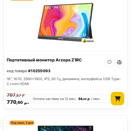
Портативный монитор Arzopa Z1RC
код товара
#10255093
16", 16:10, 2560x1600, IPS, 60 Гц, динамики, интерфейсы USB Type-
C+mini HDMI
797
р.
,57
Оплата частями на 12 мес.:
84
р.
/ мес.
,44
770
р.
,60
Под заказ, 3 дня