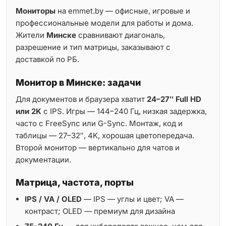
Мониторы
на emmet.by — офисные, игровые и
профессиональные модели для работы и дома.
Жители
Минске
сравнивают диагональ,
разрешение и тип матрицы, заказывают с
доставкой по РБ.
Монитор в Минске: задачи
Для документов и браузера хватит
24–27″ Full HD
или 2K
с IPS. Игры — 144–240 Гц, низкая задержка,
часто с FreeSync или G-Sync. Монтаж, код и
таблицы — 27–32″, 4K, хорошая цветопередача.
Второй монитор — вертикально для чатов и
документации.
Матрица, частота, порты
IPS / VA / OLED
— IPS — углы и цвет; VA —
контраст; OLED — премиум для дизайна