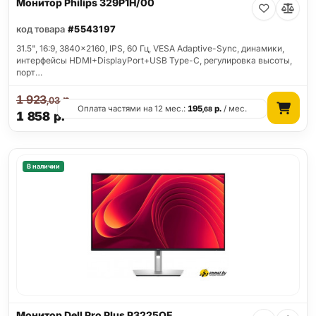
Монитор Philips 329P1H/00
код товара
#5543197
31.5", 16:9, 3840x2160, IPS, 60 Гц, VESA Adaptive-Sync, динамики,
интерфейсы HDMI+DisplayPort+USB Type-C, регулировка высоты,
порт…
1 923
р.
,03
Оплата частями на 12 мес.:
195
р.
/ мес.
,68
1 858
р.
В наличии
Монитор Dell Pro Plus P3225QE