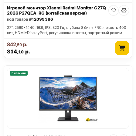
Игровой монитор Xiaomi Redmi Monitor G27Q
2026 P27QEA-RG (китайская версия)
код товара
#12099386
27", 2560x1440, 16:9, IPS, 320 Гц, глубина 8 бит + FRC, яркость 400
нит, HDMI+DisplayPort, регулировка высоты, портретный режим
842
р.
,59
814
р.
,10
В наличии