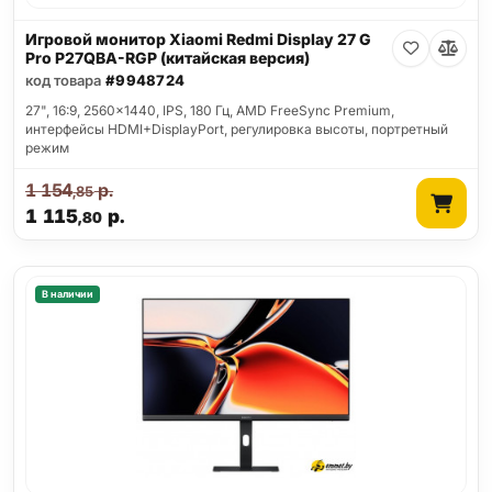
Игровой монитор Xiaomi Redmi Display 27 G
Pro P27QBA-RGP (китайская версия)
код товара
#9948724
27", 16:9, 2560x1440, IPS, 180 Гц, AMD FreeSync Premium,
интерфейсы HDMI+DisplayPort, регулировка высоты, портретный
режим
1 154
р.
,85
1 115
р.
,80
В наличии