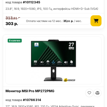
код товара
#10112345
23.8", 16:9, 1920x1080, IPS, 100 Гц, интерфейсы HDMI+D-Sub (VGA)
313
р.
,61
Оплата частями на 12 мес.:
35
р.
/ мес.
,93
303
р.
В наличии
Монитор MSI Pro MP272PMG
код товара
#10766314
27", 16:9, 1920x1080, IPS, 120 Гц, VESA Adaptive-Sync, динамики,