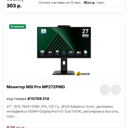
Оплата частями на 12 мес.:
35
р.
/ мес.
,93
303
р.
В наличии
Монитор MSI Pro MP272PMG
код товара
#10766314
27", 16:9, 1920x1080, IPS, 120 Гц, VESA Adaptive-Sync, динамики,
интерфейсы HDMI+DisplayPort+D-Sub (VGA), регулировка высоты,
порт…
626
р.