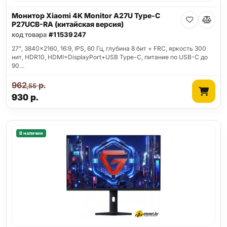
Монитор Xiaomi 4K Monitor A27U Type-C
P27UCB-RA (китайская версия)
код товара
#11539247
27", 3840x2160, 16:9, IPS, 60 Гц, глубина 8 бит + FRC, яркость 300
нит, HDR10, HDMI+DisplayPort+USB Type-C, питание по USB-C до
90…
962
р.
,55
930
р.
В наличии