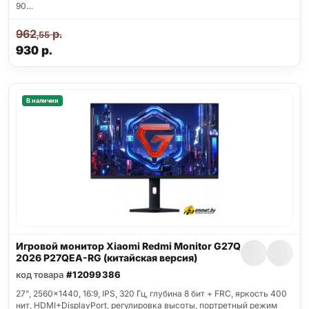
90…
962
р.
,55
930
р.
В наличии
Игровой монитор Xiaomi Redmi Monitor G27Q
2026 P27QEA-RG (китайская версия)
код товара
#12099386
27", 2560x1440, 16:9, IPS, 320 Гц, глубина 8 бит + FRC, яркость 400
нит, HDMI+DisplayPort, регулировка высоты, портретный режим