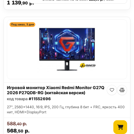
1 139
р.
,90
Под заказ, 3 дня
Игровой монитор Xiaomi Redmi Monitor G27Q
2026 P27QDB-RG (китайская версия)
код товара
#11552696
27", 2560x1440, 16:9, IPS, 200 Гц, глубина 8 бит + FRC, яркость 400
нит, HDMI+DisplayPort
588
р.
,40
568
р.
,50