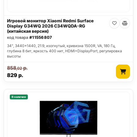
Игровой монитор Xiaomi Redmi Surface
Display G34WQ 2026 C34WQDA-RG
(китайская версия)
код товара
#11556807
34", 3440x1440, 21:9, изогнутый, кривизна 1500R, VA, 180 Гц,
глубина 8 бит, яркость 400 нит, HDMI+DisplayPort, регулировка
высоты
858
р.
,02
829
р.
В наличии