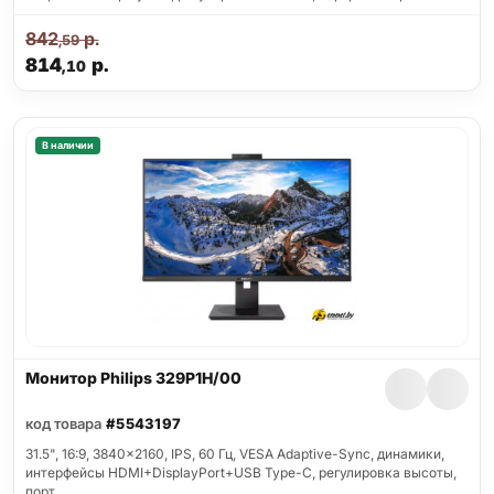
842
р.
,59
814
р.
,10
В наличии
Монитор Philips 329P1H/00
код товара
#5543197
31.5", 16:9, 3840x2160, IPS, 60 Гц, VESA Adaptive-Sync, динамики,
интерфейсы HDMI+DisplayPort+USB Type-C, регулировка высоты,
порт…