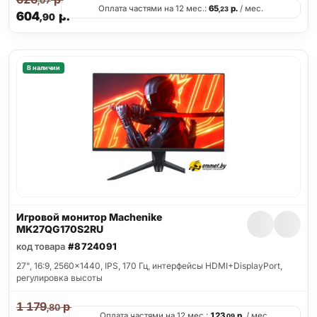
,07
Оплата частями на 12 мес.:
65
р.
/ мес.
,23
604
р.
,90
В наличии
Игровой монитор Machenike
MK27QG170S2RU
код товара
#8724091
27", 16:9, 2560x1440, IPS, 170 Гц, интерфейсы HDMI+DisplayPort,
регулировка высоты
1 179
р.
,80
Оплата частями на 12 мес.:
123
р.
/ мес.
,09