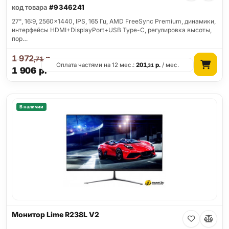
код товара
#9346241
27", 16:9, 2560x1440, IPS, 165 Гц, AMD FreeSync Premium, динамики,
интерфейсы HDMI+DisplayPort+USB Type-C, регулировка высоты,
пор…
1 972
р.
,71
Оплата частями на 12 мес.:
201
р.
/ мес.
,31
1 906
р.
В наличии
Монитор Lime R238L V2