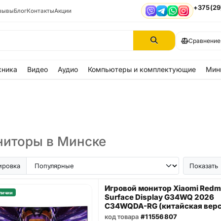
+375(29
зывы
Блог
Контакты
Акции
Viber
Telegram
WhatsApp
Instagram
Сравнение
хника
Видео
Аудио
Компьютеры и комплектующие
Мин
иторы в Минске
ировка
Показать
Игровой монитор Xiaomi Redm
личии
Surface Display G34WQ 2026
C34WQDA-RG (китайская верс
код товара
#11556807