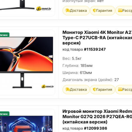
Изогнутый экран:
нет
Доставка
Гарантия
Расс
Монитор Xiaomi 4K Monitor A
личии
Type-C P27UCB-RA (китайска
версия)
код товара
#11539247
Вес:
5.5кг
Глубина:
185мм
Ширина:
613мм
Диагональ экрана (дюйм):
27
Доставка
Гарантия
Расс
Игровой монитор Xiaomi Redm
личии
Monitor G27Q 2026 P27QEA-R
(китайская версия)
код товара
#12099386