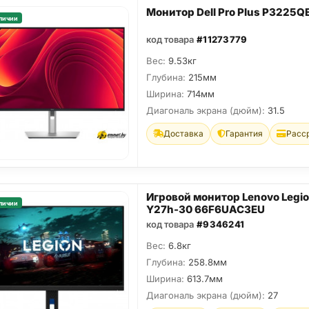
Монитор Dell Pro Plus P3225Q
личии
код товара
#11273779
Вес:
9.53кг
Глубина:
215мм
Ширина:
714мм
Диагональ экрана (дюйм):
31.5
Доставка
Гарантия
Расс
Игровой монитор Lenovo Legi
личии
Y27h-30 66F6UAC3EU
код товара
#9346241
Вес:
6.8кг
Глубина:
258.8мм
Ширина:
613.7мм
Диагональ экрана (дюйм):
27