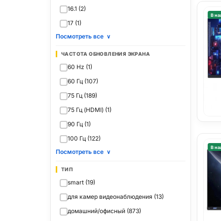
16.1 (2)
В на
17 (1)
Посмотреть все
∨
ЧАСТОТА ОБНОВЛЕНИЯ ЭКРАНА
60 Hz (1)
60 Гц (107)
75 Гц (189)
75 Гц (HDMI) (1)
90 Гц (1)
100 Гц (122)
В на
Посмотреть все
∨
ТИП
smart (19)
для камер видеонаблюдения (13)
домашний/офисный (873)