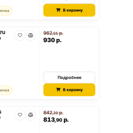
В корзину
рочка
27U
962
р.
,55
я
930
р.
Подробнее
В корзину
рочка
i
842
р.
,39
G
813
р.
,90