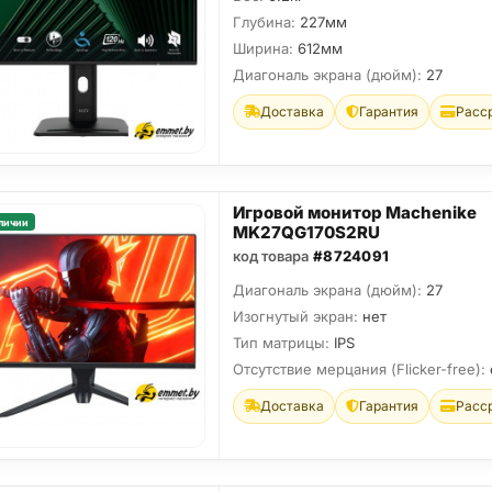
Глубина:
227мм
Ширина:
612мм
Диагональ экрана (дюйм):
27
Доставка
Гарантия
Расс
Игровой монитор Machenike
личии
MK27QG170S2RU
код товара
#8724091
Диагональ экрана (дюйм):
27
Изогнутый экран:
нет
Тип матрицы:
IPS
Отсутствие мерцания (Flicker-free):
Доставка
Гарантия
Расс