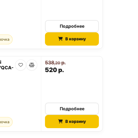
Подробнее
В корзину
рочка
i
538
р.
,20
27QCA-
520
р.
Подробнее
В корзину
рочка