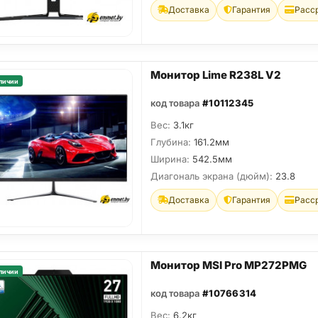
Доставка
Гарантия
Расс
Монитор Lime R238L V2
личии
код товара
#10112345
Вес:
3.1кг
Глубина:
161.2мм
Ширина:
542.5мм
Диагональ экрана (дюйм):
23.8
Доставка
Гарантия
Расс
Монитор MSI Pro MP272PMG
личии
код товара
#10766314
Вес:
6.2кг