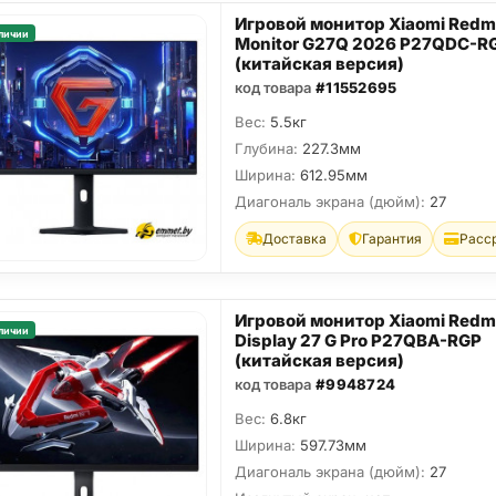
Игровой монитор Xiaomi Redm
личии
Monitor G27Q 2026 P27QDC-R
(китайская версия)
код товара
#11552695
Вес:
5.5кг
Глубина:
227.3мм
Ширина:
612.95мм
Диагональ экрана (дюйм):
27
Доставка
Гарантия
Расс
Игровой монитор Xiaomi Redm
личии
Display 27 G Pro P27QBA-RGP
(китайская версия)
код товара
#9948724
Вес:
6.8кг
Ширина:
597.73мм
Диагональ экрана (дюйм):
27