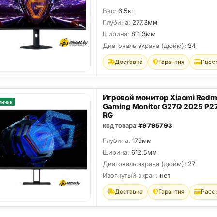
Вес:
6.5кг
Глубина:
277.3мм
Ширина:
811.3мм
Диагональ экрана (дюйм):
34
Доставка
Гарантия
Расс
Игровой монитор Xiaomi Redm
личии
Gaming Monitor G27Q 2025 P
RG
код товара
#9795793
Глубина:
170мм
Ширина:
612.5мм
Диагональ экрана (дюйм):
27
Изогнутый экран:
нет
Доставка
Гарантия
Расс