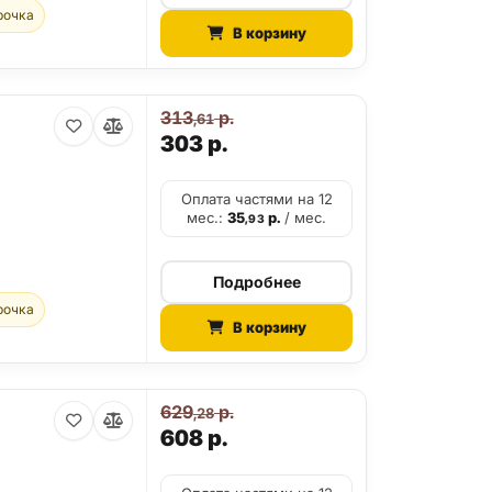
рочка
В корзину
313
р.
,61
303
р.
Оплата частями на 12
мес.:
35
р.
/ мес.
,93
Подробнее
рочка
В корзину
629
р.
,28
608
р.