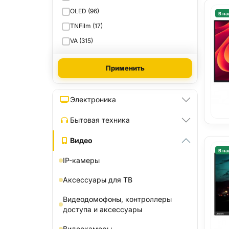
OLED (96)
В на
TNFilm (17)
VA (315)
Применить
Электроника
Бытовая техника
Видео
В на
IP-камеры
Аксессуары для ТВ
Видеодомофоны, контроллеры
доступа и аксессуары
Видеокамеры