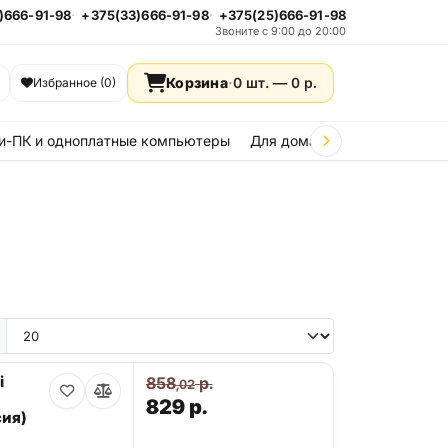
)666-91-98
+375(33)666-91-98
+375(25)666-91-98
Звоните с 9:00 до 20:00
Корзина
·
0 шт. —
0
р.
Избранное (0)
и-ПК и одноплатные компьютеры
Для дома и дачи
Стройка
i
858
р.
,02
829
р.
ия)