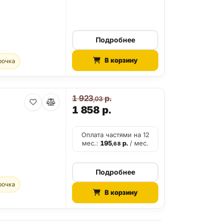
Подробнее
В корзину
рочка
1 923
р.
,03
1 858
р.
Оплата частями на 12
мес.:
195
р.
/ мес.
,68
Подробнее
рочка
В корзину