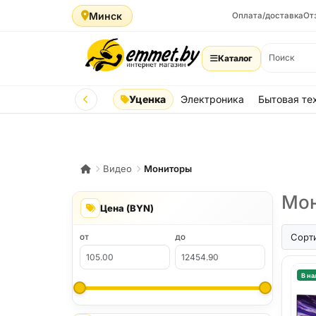
Минск
Оплата/доставка
От
Каталог
Уценка
Электроника
Бытовая те
Видео
Мониторы
Мон
Цена (BYN)
Сорт
ОТ
ДО
В на