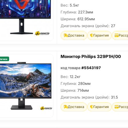
Вес:
5.5кг
Глубина:
227.3мм
Ширина:
612.95мм
Диагональ экрана (дюйм):
27
Доставка
Гарантия
Расс
Монитор Philips 329P1H/00
личии
код товара
#5543197
Вес:
12.2кг
Глубина:
280мм
Ширина:
714мм
Диагональ экрана (дюйм):
31.5
Доставка
Гарантия
Расс