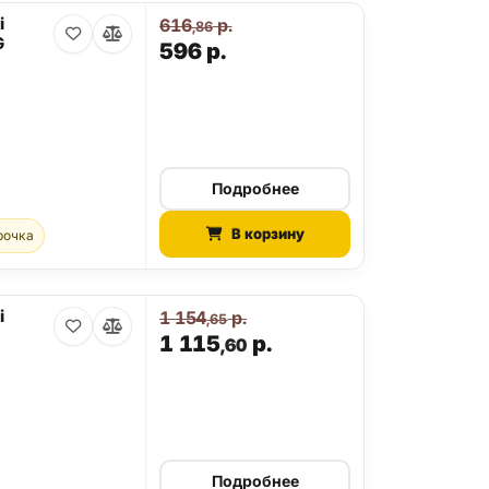
i
616
р.
,86
G
596
р.
Подробнее
В корзину
рочка
i
1 154
р.
,65
1 115
р.
,60
Подробнее