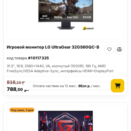
Игровой монитор LG UltraGear 32GS60QC-B
код товара
#10117325
31.5", 16:9, 2560x1440, VA, изогнутый (1000R), 180 Гц, AMD
FreeSync/VESA Adaptive-Sync, интерфейсы HDMI+DisplayPort
816
р.
,10
Оплата частями на 12 мес.:
89
р.
/ мес.
,86
788
р.
,50
Под заказ, 3 дня