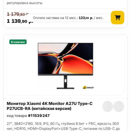
регулировка высоты
1 179
р.
,80
Оплата частями на 12 мес.:
123
р.
/ мес.
,09
1 139
р.
,90
В наличии
Монитор Xiaomi 4K Monitor A27U Type-C
P27UCB-RA (китайская версия)
код товара
#11539247
27", 3840x2160, 16:9, IPS, 60 Гц, глубина 8 бит + FRC, яркость 300
нит, HDR10, HDMI+DisplayPort+USB Type-C, питание по USB-C до