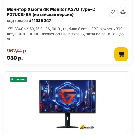
Монитор Xiaomi 4K Monitor A27U Type-C
P27UCB-RA (китайская версия)
код товара
#11539247
27", 3840x2160, 16:9, IPS, 60 Гц, глубина 8 бит + FRC, яркость 300
нит, HDR10, HDMI+DisplayPort+USB Type-C, питание по USB-C до
90…
962
р.
,55
930
р.
В наличии