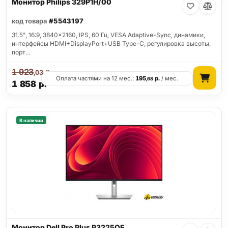
Монитор Philips 329P1H/00
код товара
#5543197
31.5", 16:9, 3840x2160, IPS, 60 Гц, VESA Adaptive-Sync, динамики,
интерфейсы HDMI+DisplayPort+USB Type-C, регулировка высоты,
порт…
1 923
р.
,03
Оплата частями на 12 мес.:
195
р.
/ мес.
,68
1 858
р.
В наличии
Монитор Dell Pro Plus P3225QE