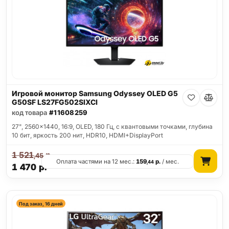
Игровой монитор Samsung Odyssey OLED G5
G50SF LS27FG502SIXCI
код товара
#11608259
27", 2560x1440, 16:9, OLED, 180 Гц, c квантовыми точками, глубина
10 бит, яркость 200 нит, HDR10, HDMI+DisplayPort
1 521
р.
,45
Оплата частями на 12 мес.:
159
р.
/ мес.
,44
1 470
р.
Под заказ, 16 дней