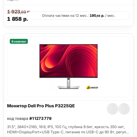
1 923
р.
,03
Оплата частями на 12 мес.:
195
р.
/ мес.
,68
1 858
р.
В наличии
Монитор Dell Pro Plus P3225QE
код товара
#11273779
31.5", 3840x2160, 16:9, IPS, 100 Гц, глубина 8 бит, яркость 350 нит,
HDMI+DisplayPort+USB Type-C, питание по USB-C до 90 Вт, регул…