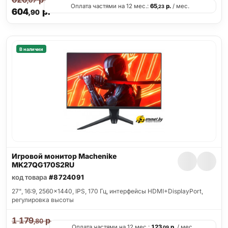
,07
Оплата частями на 12 мес.:
65
р.
/ мес.
,23
604
р.
,90
В наличии
Игровой монитор Machenike
MK27QG170S2RU
код товара
#8724091
27", 16:9, 2560x1440, IPS, 170 Гц, интерфейсы HDMI+DisplayPort,
регулировка высоты
1 179
р.
,80
Оплата частями на 12 мес.:
123
р.
/ мес.
,09