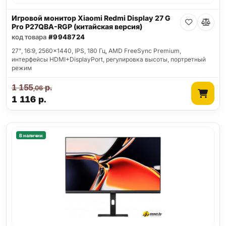
Игровой монитор Xiaomi Redmi Display 27 G
Pro P27QBA-RGP (китайская версия)
код товара
#9948724
27", 16:9, 2560x1440, IPS, 180 Гц, AMD FreeSync Premium,
интерфейсы HDMI+DisplayPort, регулировка высоты, портретный
режим
1 155
р.
,06
1 116
р.
В наличии