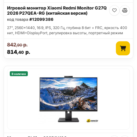
Игровой монитор Xiaomi Redmi Monitor G27Q
2026 P27QEA-RG (китайская версия)
код товара
#12099386
27", 2560x1440, 16:9, IPS, 320 Гц, глубина 8 бит + FRC, яркость 400
нит, HDMI+DisplayPort, регулировка высоты, портретный режим
842
р.
,90
814
р.
,40
В наличии