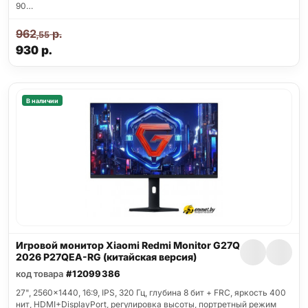
90…
962
р.
,55
930
р.
В наличии
Игровой монитор Xiaomi Redmi Monitor G27Q
2026 P27QEA-RG (китайская версия)
код товара
#12099386
27", 2560x1440, 16:9, IPS, 320 Гц, глубина 8 бит + FRC, яркость 400
нит, HDMI+DisplayPort, регулировка высоты, портретный режим