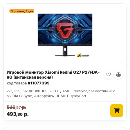
Под заказ, 3 дня
Игровой монитор Xiaomi Redmi G27 P27FDA-
RG (китайская версия)
код товара
#11077399
27", 16:9, 1920x1080, IPS, 200 Гц, AMD FreeSync/совместимый с
NVIDIA G-Sync, интерфейсы HDMI+DisplayPort
510
р.
,57
493
р.
,30