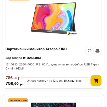
Портативный монитор Arzopa Z1RC
код товара
#10255093
16", 16:10, 2560x1600, IPS, 60 Гц, динамики, интерфейсы USB Type-
C+mini HDMI
786
р.
,50
Оплата частями на 12 мес.:
84
р.
/ мес.
,44
759
р.
,90
Под заказ, 3 дня