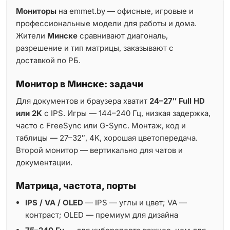
Мониторы
на emmet.by — офисные, игровые и
профессиональные модели для работы и дома.
Жители
Минске
сравнивают диагональ,
разрешение и тип матрицы, заказывают с
доставкой по РБ.
Монитор в Минске: задачи
Для документов и браузера хватит
24–27″ Full HD
или 2K
с IPS. Игры — 144–240 Гц, низкая задержка,
часто с FreeSync или G-Sync. Монтаж, код и
таблицы — 27–32″, 4K, хорошая цветопередача.
Второй монитор — вертикально для чатов и
документации.
Матрица, частота, порты
IPS / VA / OLED
— IPS — углы и цвет; VA —
контраст; OLED — премиум для дизайна