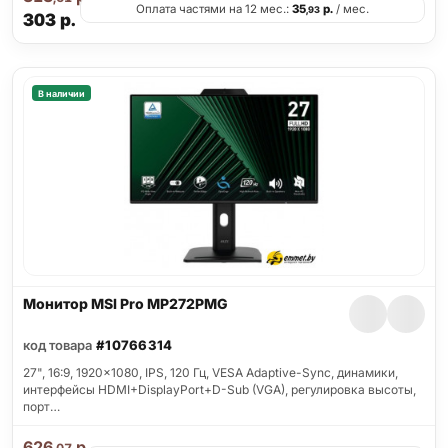
Оплата частями на 12 мес.:
35
р.
/ мес.
,93
303
р.
В наличии
Монитор MSI Pro MP272PMG
код товара
#10766314
27", 16:9, 1920x1080, IPS, 120 Гц, VESA Adaptive-Sync, динамики,
интерфейсы HDMI+DisplayPort+D-Sub (VGA), регулировка высоты,
порт…
626
р.