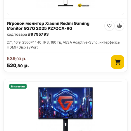
Игровой монитор Xiaomi Redmi Gaming
Monitor G27Q 2025 P27QCA-RG
код товара
#9795793
27", 16:9, 2560x1440, IPS, 180 Гц, VESA Adaptive-Sync, интерфейсы
HDMI+DisplayPort
539
р.
,03
520
р.
,80
В наличии