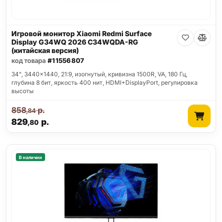
Игровой монитор Xiaomi Redmi Surface
Display G34WQ 2026 C34WQDA-RG
(китайская версия)
код товара
#11556807
34", 3440x1440, 21:9, изогнутый, кривизна 1500R, VA, 180 Гц,
глубина 8 бит, яркость 400 нит, HDMI+DisplayPort, регулировка
высоты
858
р.
,84
829
р.
,80
В наличии