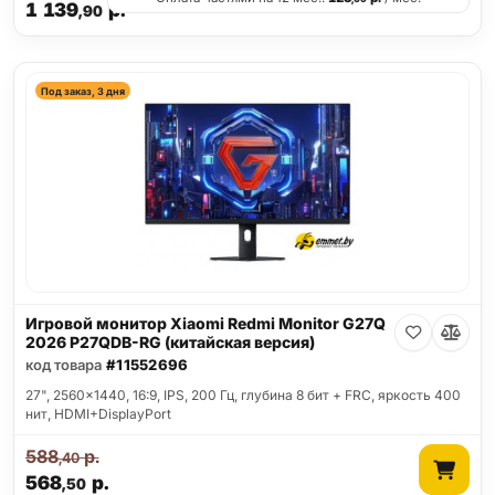
1 139
р.
,90
Под заказ, 3 дня
Игровой монитор Xiaomi Redmi Monitor G27Q
2026 P27QDB-RG (китайская версия)
код товара
#11552696
27", 2560x1440, 16:9, IPS, 200 Гц, глубина 8 бит + FRC, яркость 400
нит, HDMI+DisplayPort
588
р.
,40
568
р.
,50