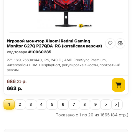
Игровой монитор Xiaomi Redmi Gaming
Monitor G27Q P27QDA-RG (китайская версия)
код товара
#10960285
27", 16:9, 2560x1440, IPS, 240 Гц, AMD FreeSync Premium,
интерфейсы HDMI+DisplayPort, регулировка высоты, портретный
режим
686
р.
,21
663
р.
1
2
3
4
5
6
7
8
9
>
>|
Показано с 1 по 20 из 1665 (84 стр.)