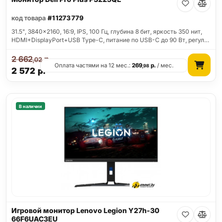
код товара
#11273779
31.5", 3840x2160, 16:9, IPS, 100 Гц, глубина 8 бит, яркость 350 нит,
HDMI+DisplayPort+USB Type-C, питание по USB-C до 90 Вт, регул…
2 662
р.
,02
Оплата частями на 12 мес.:
269
р.
/ мес.
,98
2 572
р.
В наличии
Игровой монитор Lenovo Legion Y27h-30
66F6UAC3EU