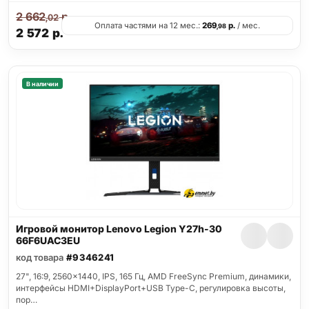
2 662
р.
,02
Оплата частями на 12 мес.:
269
р.
/ мес.
,98
2 572
р.
В наличии
Игровой монитор Lenovo Legion Y27h-30
66F6UAC3EU
код товара
#9346241
27", 16:9, 2560x1440, IPS, 165 Гц, AMD FreeSync Premium, динамики,
интерфейсы HDMI+DisplayPort+USB Type-C, регулировка высоты,
пор…