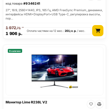
код товара
#9346241
27", 16:9, 2560x1440, IPS, 165 Гц, AMD FreeSync Premium, динамики,
интерфейсы HDMI+DisplayPort+USB Type-C, регулировка высоты,
пор…
1 972
р.
,71
Оплата частями на 12 мес.:
201
р.
/ мес.
,31
1 906
р.
В наличии
Монитор Lime R238L V2