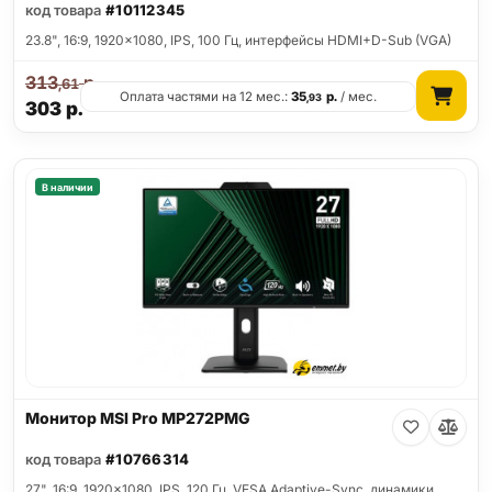
код товара
#10112345
23.8", 16:9, 1920x1080, IPS, 100 Гц, интерфейсы HDMI+D-Sub (VGA)
313
р.
,61
Оплата частями на 12 мес.:
35
р.
/ мес.
,93
303
р.
В наличии
Монитор MSI Pro MP272PMG
код товара
#10766314
27", 16:9, 1920x1080, IPS, 120 Гц, VESA Adaptive-Sync, динамики,