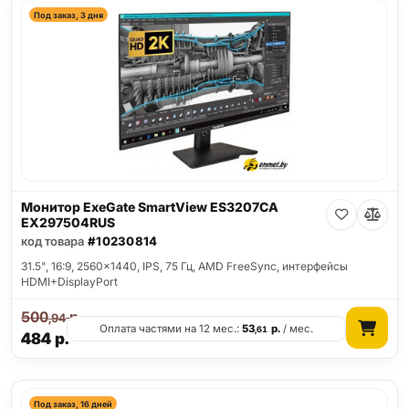
Под заказ, 3 дня
Монитор ExeGate SmartView ES3207CA
EX297504RUS
код товара
#10230814
31.5", 16:9, 2560x1440, IPS, 75 Гц, AMD FreeSync, интерфейсы
HDMI+DisplayPort
500
р.
,94
Оплата частями на 12 мес.:
53
р.
/ мес.
,61
484
р.
Под заказ, 16 дней