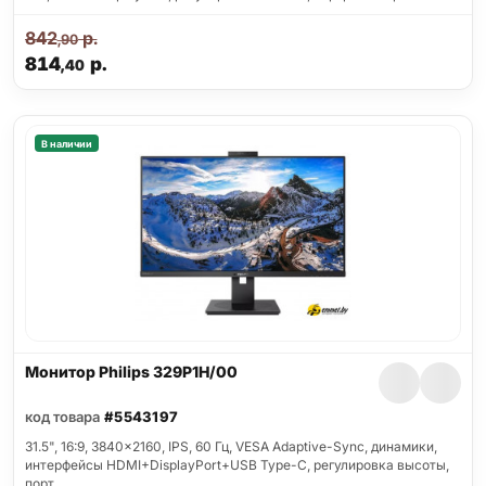
842
р.
,90
814
р.
,40
В наличии
Монитор Philips 329P1H/00
код товара
#5543197
31.5", 16:9, 3840x2160, IPS, 60 Гц, VESA Adaptive-Sync, динамики,
интерфейсы HDMI+DisplayPort+USB Type-C, регулировка высоты,
порт…