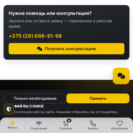
Нужна помощь или консультация?
Звоните или оставьте заявку — перезвоним в рабочее
время.
+375 (29) 666-91-98
Получить консультацию
КАТАЛОГ
Только необходимые
Принять
ФАЙЛЫ COOKIE
Видео
Аудио
Cookie для работы сайта. Нажимая «Принять», вы соглашаетесь.
Компьютеры и
0
Электроника
комплектующие
Минск
Сравнение
Корзина
Звонок
Избранное