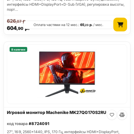
интерфейсы HDMI+DisplayPort+D-Sub (VGA), регулировка высоты,
порт…
626
р.
,07
Оплата частями на 12 мес.:
65
р.
/ мес.
,23
604
р.
,90
В наличии
Игровой монитор Machenike MK27QG170S2RU
код товара
#8724091
27", 16:9, 2560x1440, IPS, 170 Гц, интерфейсы HDMI+DisplayPort,