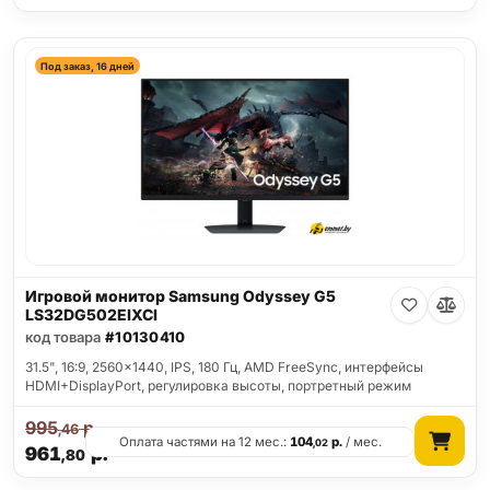
Под заказ, 16 дней
Игровой монитор Samsung Odyssey G5
LS32DG502EIXCI
код товара
#10130410
31.5", 16:9, 2560x1440, IPS, 180 Гц, AMD FreeSync, интерфейсы
HDMI+DisplayPort, регулировка высоты, портретный режим
995
р.
,46
Оплата частями на 12 мес.:
104
р.
/ мес.
,02
961
р.
,80