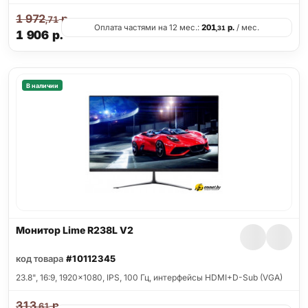
1 972
р.
,71
Оплата частями на 12 мес.:
201
р.
/ мес.
,31
1 906
р.
В наличии
Монитор Lime R238L V2
код товара
#10112345
23.8", 16:9, 1920x1080, IPS, 100 Гц, интерфейсы HDMI+D-Sub (VGA)
313
р.
,61