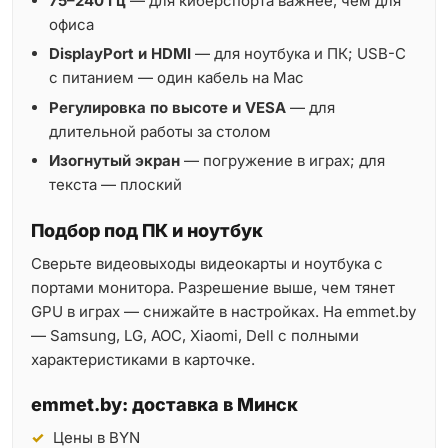
75–240 Гц
— для киберспорта важнее, чем для
офиса
DisplayPort и HDMI
— для ноутбука и ПК; USB-C
с питанием — один кабель на Mac
Регулировка по высоте и VESA
— для
длительной работы за столом
Изогнутый экран
— погружение в играх; для
текста — плоский
Подбор под ПК и ноутбук
Сверьте видеовыходы видеокарты и ноутбука с
портами монитора. Разрешение выше, чем тянет
GPU в играх — снижайте в настройках. На emmet.by
— Samsung, LG, AOC, Xiaomi, Dell с полными
характеристиками в карточке.
emmet.by: доставка в Минск
Цены в BYN