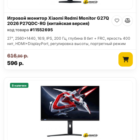
Игровой монитор Xiaomi Redmi Monitor G27Q
2026 P27QDC-RG (китайская версия)
код товара
#11552695
27", 2560x1440, 16:9, IPS, 200 Гц, глубина 8 бит + FRC, яркость 400
нит, HDMI+DisplayPort, регулировка высоты, портретный режим
616
р.
,86
596
р.
В наличии