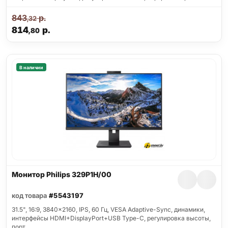
843
р.
,32
814
р.
,80
В наличии
Монитор Philips 329P1H/00
код товара
#5543197
31.5", 16:9, 3840x2160, IPS, 60 Гц, VESA Adaptive-Sync, динамики,
интерфейсы HDMI+DisplayPort+USB Type-C, регулировка высоты,
порт…