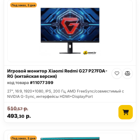
Под заказ, 3 дня
Игровой монитор Xiaomi Redmi G27 P27FDA-
RG (китайская версия)
код товара
#11077399
27", 16:9, 1920x1080, IPS, 200 Гц, AMD FreeSync/совместимый с
NVIDIA G-Sync, интерфейсы HDMI+DisplayPort
510
р.
,57
493
р.
,30
Под заказ, 3 дня