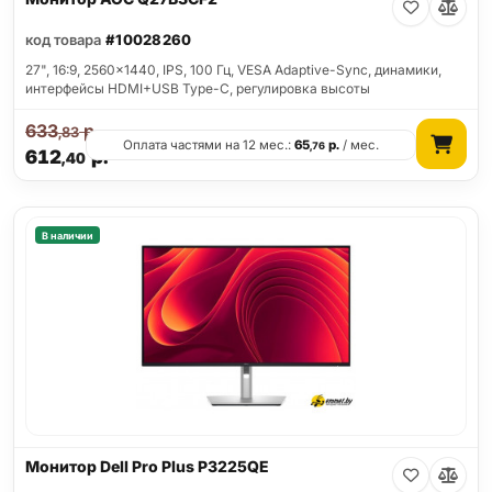
код товара
#10028260
27", 16:9, 2560x1440, IPS, 100 Гц, VESA Adaptive-Sync, динамики,
интерфейсы HDMI+USB Type-C, регулировка высоты
633
р.
,83
Оплата частями на 12 мес.:
65
р.
/ мес.
,76
612
р.
,40
В наличии
Монитор Dell Pro Plus P3225QE