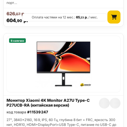
порт…
626
р.
,07
Оплата частями на 12 мес.:
65
р.
/ мес.
,23
604
р.
,90
В наличии
Монитор Xiaomi 4K Monitor A27U Type-C
P27UCB-RA (китайская версия)
код товара
#11539247
27", 3840x2160, 16:9, IPS, 60 Гц, глубина 8 бит + FRC, яркость 300
нит, HDR10, HDMI+DisplayPort+USB Type-C, питание по USB-C до