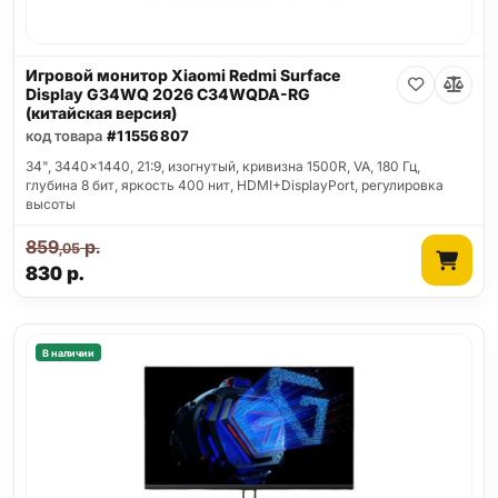
Игровой монитор Xiaomi Redmi Surface
Display G34WQ 2026 C34WQDA-RG
(китайская версия)
код товара
#11556807
34", 3440x1440, 21:9, изогнутый, кривизна 1500R, VA, 180 Гц,
глубина 8 бит, яркость 400 нит, HDMI+DisplayPort, регулировка
высоты
859
р.
,05
830
р.
В наличии