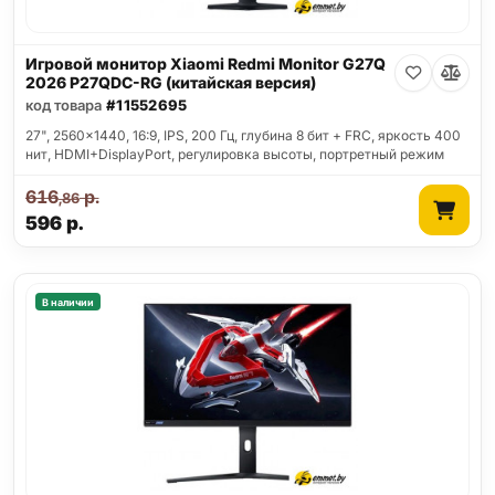
Игровой монитор Xiaomi Redmi Monitor G27Q
2026 P27QDC-RG (китайская версия)
код товара
#11552695
27", 2560x1440, 16:9, IPS, 200 Гц, глубина 8 бит + FRC, яркость 400
нит, HDMI+DisplayPort, регулировка высоты, портретный режим
616
р.
,86
596
р.
В наличии