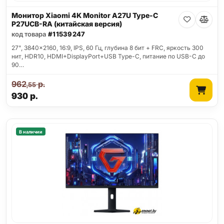
Монитор Xiaomi 4K Monitor A27U Type-C
P27UCB-RA (китайская версия)
код товара
#11539247
27", 3840x2160, 16:9, IPS, 60 Гц, глубина 8 бит + FRC, яркость 300
нит, HDR10, HDMI+DisplayPort+USB Type-C, питание по USB-C до
90…
962
р.
,55
930
р.
В наличии