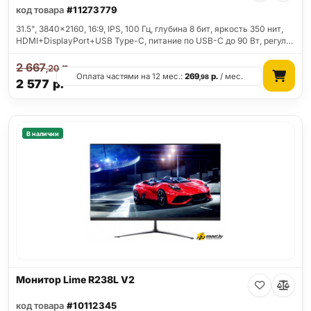
код товара
#11273779
31.5", 3840x2160, 16:9, IPS, 100 Гц, глубина 8 бит, яркость 350 нит,
HDMI+DisplayPort+USB Type-C, питание по USB-C до 90 Вт, регул…
2 667
р.
,20
Оплата частями на 12 мес.:
269
р.
/ мес.
,98
2 577
р.
В наличии
Монитор Lime R238L V2
код товара
#10112345