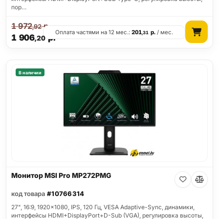
пор…
1 972
р.
,92
Оплата частями на 12 мес.:
201
р.
/ мес.
,31
1 906
р.
,20
В наличии
Монитор MSI Pro MP272PMG
код товара
#10766314
27", 16:9, 1920x1080, IPS, 120 Гц, VESA Adaptive-Sync, динамики,
интерфейсы HDMI+DisplayPort+D-Sub (VGA), регулировка высоты,