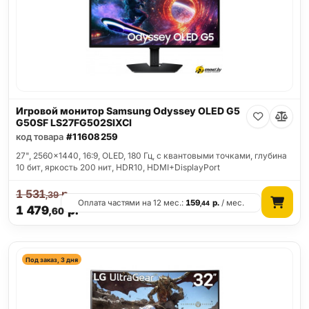
Игровой монитор Samsung Odyssey OLED G5
G50SF LS27FG502SIXCI
код товара
#11608259
27", 2560x1440, 16:9, OLED, 180 Гц, c квантовыми точками, глубина
10 бит, яркость 200 нит, HDR10, HDMI+DisplayPort
1 531
р.
,39
Оплата частями на 12 мес.:
159
р.
/ мес.
,44
1 479
р.
,60
Под заказ, 3 дня