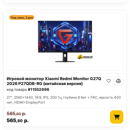
Под заказ, 3 дня
Игровой монитор Xiaomi Redmi Monitor G27Q
2026 P27QDB-RG (китайская версия)
код товара
#11552696
27", 2560x1440, 16:9, IPS, 200 Гц, глубина 8 бит + FRC, яркость 400
нит, HDMI+DisplayPort
585
р.
,60
565
р.
,80