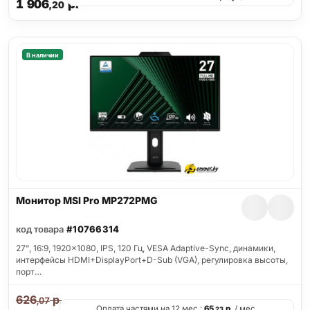
1 906
р.
,20
В наличии
Монитор MSI Pro MP272PMG
код товара
#10766314
27", 16:9, 1920x1080, IPS, 120 Гц, VESA Adaptive-Sync, динамики,
интерфейсы HDMI+DisplayPort+D-Sub (VGA), регулировка высоты,
порт…
626
р.
,07
Оплата частями на 12 мес.:
65
р.
/ мес.
,23