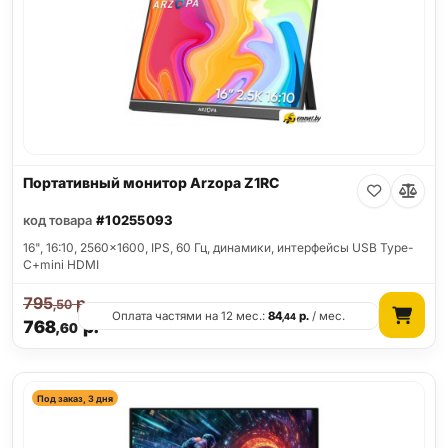
Портативный монитор Arzopa Z1RC
код товара
#10255093
16", 16:10, 2560x1600, IPS, 60 Гц, динамики, интерфейсы USB Type-
C+mini HDMI
795
р.
,50
Оплата частями на 12 мес.:
84
р.
/ мес.
,44
768
р.
,60
Под заказ, 3 дня