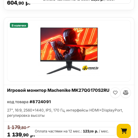
604
р.
,90
В наличии
Игровой монитор Machenike MK27QG170S2RU
код товара
#8724091
27", 16:9, 2560x1440, IPS, 170 Гц, интерфейсы HDMI+DisplayPort,
регулировка высоты
1 179
р.
,80
Оплата частями на 12 мес.:
123
р.
/ мес.
,09
1 139
р.
,90