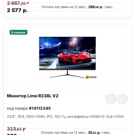
2 667
р.
,20
Оплата частями на 12 мес.:
269
р.
/ мес.
,98
2 577
р.
В наличии
Монитор Lime R238L V2
код товара
#10112345
23.8", 16:9, 1920x1080, IPS, 100 Гц, интерфейсы HDMI+D-Sub (VGA)
313
р.
,61
Оплата частями на 12 мес.:
35
р.
/ мес.
,93