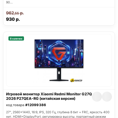
90…
962
р.
,55
930
р.
В наличии
Игровой монитор Xiaomi Redmi Monitor G27Q
2026 P27QEA-RG (китайская версия)
код товара
#12099386
27", 2560x1440, 16:9, IPS, 320 Гц, глубина 8 бит + FRC, яркость 400
нит, HDMI+DisplayPort, регулировка высоты, портретный режим