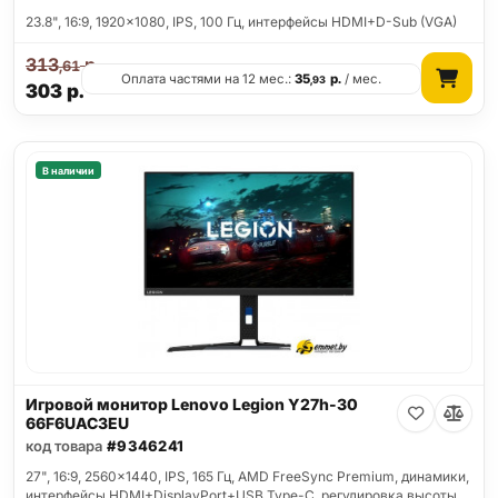
23.8", 16:9, 1920x1080, IPS, 100 Гц, интерфейсы HDMI+D-Sub (VGA)
313
р.
,61
Оплата частями на 12 мес.:
35
р.
/ мес.
,93
303
р.
В наличии
Игровой монитор Lenovo Legion Y27h-30
66F6UAC3EU
код товара
#9346241
27", 16:9, 2560x1440, IPS, 165 Гц, AMD FreeSync Premium, динамики,
интерфейсы HDMI+DisplayPort+USB Type-C, регулировка высоты,