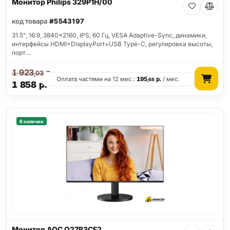
Монитор Philips 329P1H/00
код товара
#5543197
31.5", 16:9, 3840x2160, IPS, 60 Гц, VESA Adaptive-Sync, динамики,
интерфейсы HDMI+DisplayPort+USB Type-C, регулировка высоты,
порт…
1 923
р.
,03
Оплата частями на 12 мес.:
195
р.
/ мес.
,68
1 858
р.
В наличии
Монитор AOC Q27B3CF2