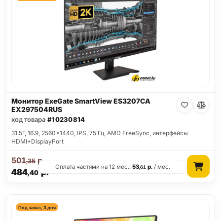
Монитор ExeGate SmartView ES3207CA
EX297504RUS
код товара
#10230814
31.5", 16:9, 2560x1440, IPS, 75 Гц, AMD FreeSync, интерфейсы
HDMI+DisplayPort
501
р.
,35
Оплата частями на 12 мес.:
53
р.
/ мес.
,61
484
р.
,40
Под заказ, 3 дня