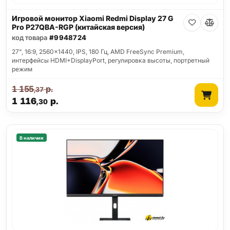
Игровой монитор Xiaomi Redmi Display 27 G
Pro P27QBA-RGP (китайская версия)
код товара
#9948724
27", 16:9, 2560x1440, IPS, 180 Гц, AMD FreeSync Premium,
интерфейсы HDMI+DisplayPort, регулировка высоты, портретный
режим
1 155
р.
,37
1 116
р.
,30
В наличии