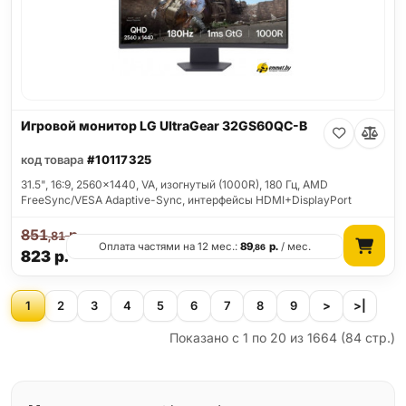
Игровой монитор LG UltraGear 32GS60QC-B
код товара
#10117325
31.5", 16:9, 2560x1440, VA, изогнутый (1000R), 180 Гц, AMD
FreeSync/VESA Adaptive-Sync, интерфейсы HDMI+DisplayPort
851
р.
,81
Оплата частями на 12 мес.:
89
р.
/ мес.
,86
823
р.
1
2
3
4
5
6
7
8
9
>
>|
Показано с 1 по 20 из 1664 (84 стр.)