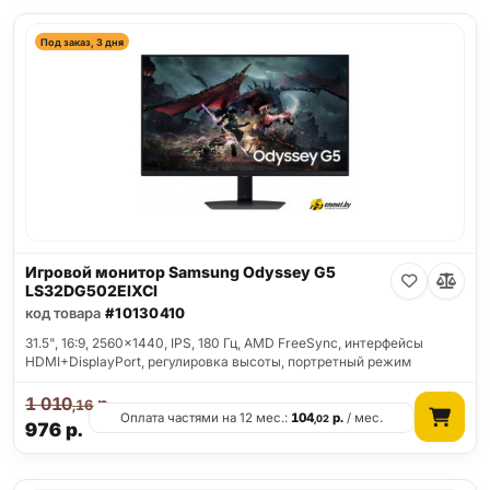
Под заказ, 3 дня
Игровой монитор Samsung Odyssey G5
LS32DG502EIXCI
код товара
#10130410
31.5", 16:9, 2560x1440, IPS, 180 Гц, AMD FreeSync, интерфейсы
HDMI+DisplayPort, регулировка высоты, портретный режим
1 010
р.
,16
Оплата частями на 12 мес.:
104
р.
/ мес.
,02
976
р.