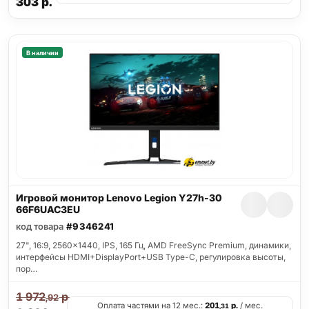
303
р.
В наличии
Игровой монитор Lenovo Legion Y27h-30
66F6UAC3EU
код товара
#9346241
27", 16:9, 2560x1440, IPS, 165 Гц, AMD FreeSync Premium, динамики,
интерфейсы HDMI+DisplayPort+USB Type-C, регулировка высоты,
пор…
1 972
р.
,92
Оплата частями на 12 мес.:
201
р.
/ мес.
,31