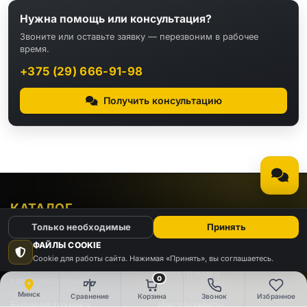
Нужна помощь или консультация?
Звоните или оставьте заявку — перезвоним в рабочее
время.
+375 (29) 666-91-98
Получить консультацию
КАТАЛОГ
Только необходимые
Принять
Видео
Аудио
ФАЙЛЫ COOKIE
Cookie для работы сайта. Нажимая «Принять», вы соглашаетесь.
Компьютеры и
Электроника
0
комплектующие
Минск
Сравнение
Корзина
Звонок
Избранное
Бытовая техника
Инструменты