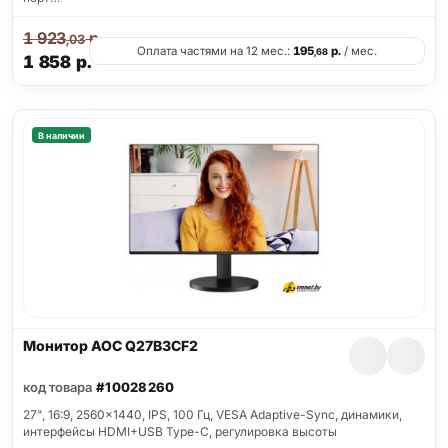
1 923
р.
,03
Оплата частями на 12 мес.:
195
р.
/ мес.
,68
1 858
р.
В наличии
Монитор AOC Q27B3CF2
код товара
#10028260
27", 16:9, 2560x1440, IPS, 100 Гц, VESA Adaptive-Sync, динамики,
интерфейсы HDMI+USB Type-C, регулировка высоты