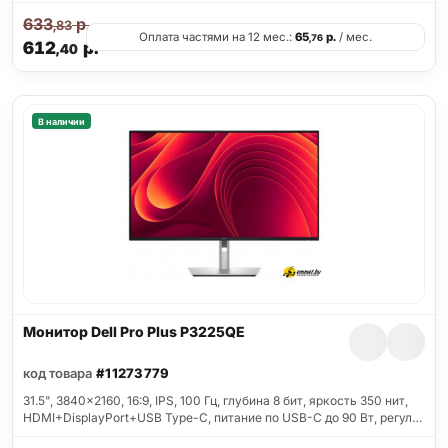
633
р.
,83
Оплата частями на 12 мес.:
65
р.
/ мес.
,76
612
р.
,40
В наличии
Монитор Dell Pro Plus P3225QE
код товара
#11273779
31.5", 3840x2160, 16:9, IPS, 100 Гц, глубина 8 бит, яркость 350 нит,
HDMI+DisplayPort+USB Type-C, питание по USB-C до 90 Вт, регул…