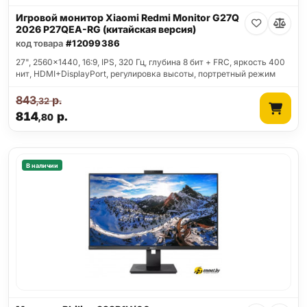
Игровой монитор Xiaomi Redmi Monitor G27Q
2026 P27QEA-RG (китайская версия)
код товара
#12099386
27", 2560x1440, 16:9, IPS, 320 Гц, глубина 8 бит + FRC, яркость 400
нит, HDMI+DisplayPort, регулировка высоты, портретный режим
843
р.
,32
814
р.
,80
В наличии