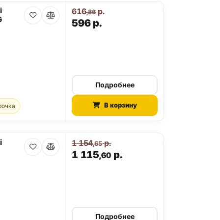
i
616
р.
,86
G
596
р.
Подробнее
В корзину
рочка
i
1 154
р.
,65
1 115
р.
,60
Подробнее