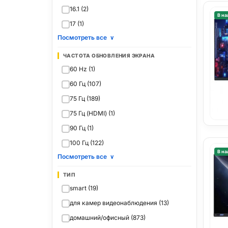
16.1 (2)
В на
17 (1)
Посмотреть все
∨
ЧАСТОТА ОБНОВЛЕНИЯ ЭКРАНА
60 Hz (1)
60 Гц (107)
75 Гц (189)
75 Гц (HDMI) (1)
90 Гц (1)
100 Гц (122)
В на
Посмотреть все
∨
ТИП
smart (19)
для камер видеонаблюдения (13)
домашний/офисный (873)