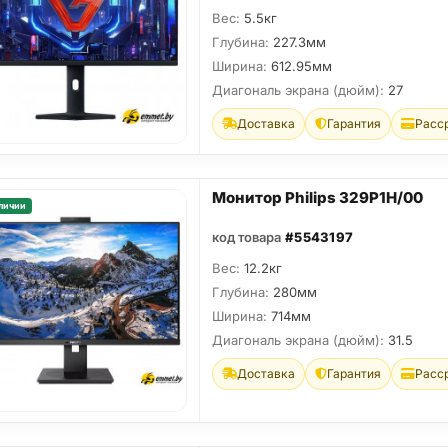
Вес:
5.5кг
Глубина:
227.3мм
Ширина:
612.95мм
Диагональ экрана (дюйм):
27
Доставка
Гарантия
Расс
Монитор Philips 329P1H/00
личии
код товара
#5543197
Вес:
12.2кг
Глубина:
280мм
Ширина:
714мм
Диагональ экрана (дюйм):
31.5
Доставка
Гарантия
Расс