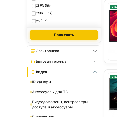
OLED (96)
В на
TNFilm (17)
VA (315)
Применить
Электроника
Бытовая техника
Видео
В на
IP-камеры
Аксессуары для ТВ
Видеодомофоны, контроллеры
доступа и аксессуары
Видеокамеры