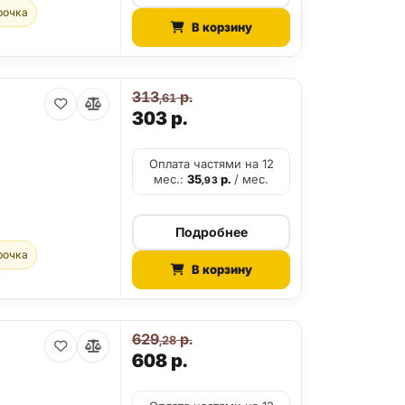
рочка
В корзину
313
р.
,61
303
р.
Оплата частями на 12
мес.:
35
р.
/ мес.
,93
Подробнее
рочка
В корзину
629
р.
,28
608
р.