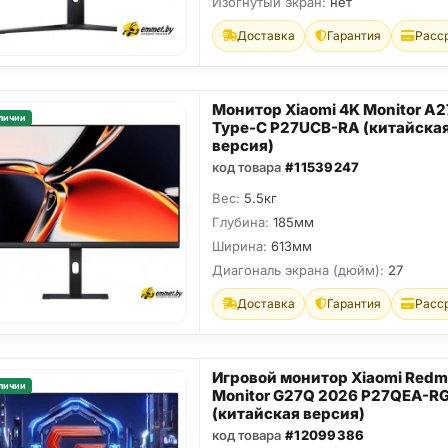
Изогнутый экран:
нет
Доставка
Гарантия
Расс
Монитор Xiaomi 4K Monitor A
личии
Type-C P27UCB-RA (китайска
версия)
код товара
#11539247
Вес:
5.5кг
Глубина:
185мм
Ширина:
613мм
Диагональ экрана (дюйм):
27
Доставка
Гарантия
Расс
Игровой монитор Xiaomi Redm
личии
Monitor G27Q 2026 P27QEA-R
(китайская версия)
код товара
#12099386