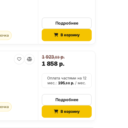
Подробнее
В корзину
рочка
1 923
р.
,03
1 858
р.
Оплата частями на 12
мес.:
195
р.
/ мес.
,68
Подробнее
рочка
В корзину