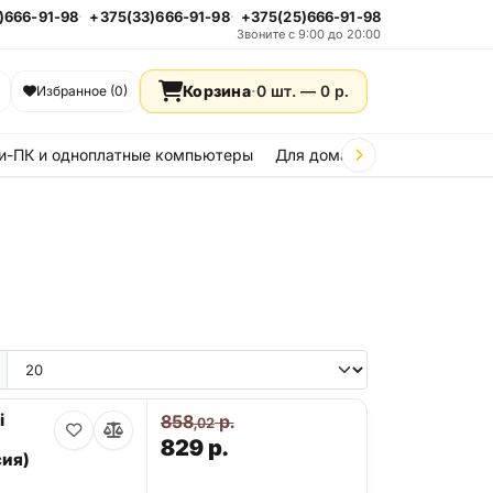
)666-91-98
+375(33)666-91-98
+375(25)666-91-98
Звоните с 9:00 до 20:00
Корзина
·
0 шт. —
0
р.
Избранное (0)
и-ПК и одноплатные компьютеры
Для дома и дачи
Стройка
i
858
р.
,02
829
р.
ия)