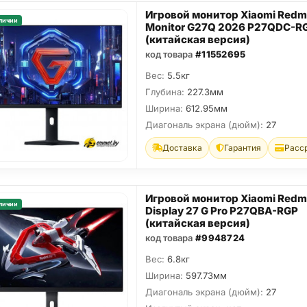
Игровой монитор Xiaomi Redm
личии
Monitor G27Q 2026 P27QDC-R
(китайская версия)
код товара
#11552695
Вес:
5.5кг
Глубина:
227.3мм
Ширина:
612.95мм
Диагональ экрана (дюйм):
27
Доставка
Гарантия
Расс
Игровой монитор Xiaomi Redm
личии
Display 27 G Pro P27QBA-RGP
(китайская версия)
код товара
#9948724
Вес:
6.8кг
Ширина:
597.73мм
Диагональ экрана (дюйм):
27