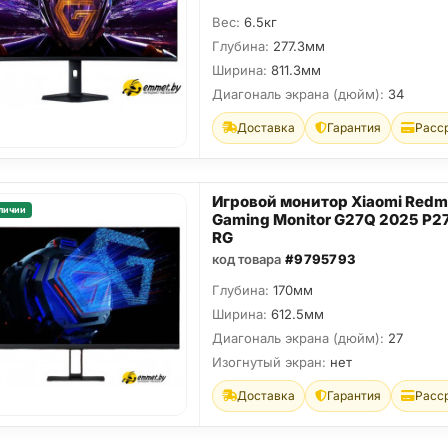
Вес:
6.5кг
Глубина:
277.3мм
Ширина:
811.3мм
Диагональ экрана (дюйм):
34
Доставка
Гарантия
Расс
Игровой монитор Xiaomi Redm
личии
Gaming Monitor G27Q 2025 P
RG
код товара
#9795793
Глубина:
170мм
Ширина:
612.5мм
Диагональ экрана (дюйм):
27
Изогнутый экран:
нет
Доставка
Гарантия
Расс