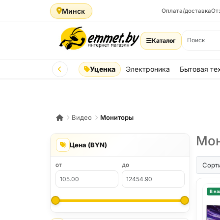
Минск
Оплата/доставка
От
Каталог
Уценка
Электроника
Бытовая те
Видео
Мониторы
Мон
Цена (BYN)
Сорт
ОТ
ДО
В на