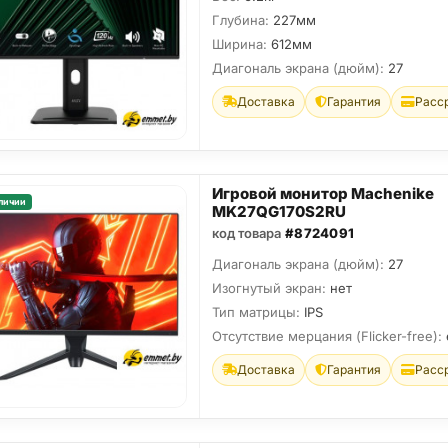
Глубина:
227мм
Ширина:
612мм
Диагональ экрана (дюйм):
27
Доставка
Гарантия
Расс
Игровой монитор Machenike
личии
MK27QG170S2RU
код товара
#8724091
Диагональ экрана (дюйм):
27
Изогнутый экран:
нет
Тип матрицы:
IPS
Отсутствие мерцания (Flicker-free):
Доставка
Гарантия
Расс