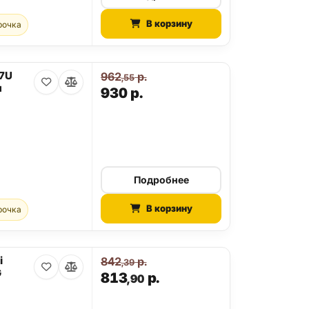
В корзину
рочка
27U
962
р.
,55
я
930
р.
Подробнее
В корзину
рочка
i
842
р.
,39
G
813
р.
,90