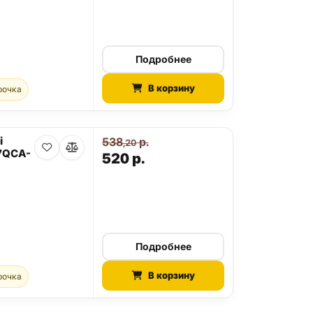
Подробнее
В корзину
рочка
i
538
р.
,20
27QCA-
520
р.
Подробнее
В корзину
рочка