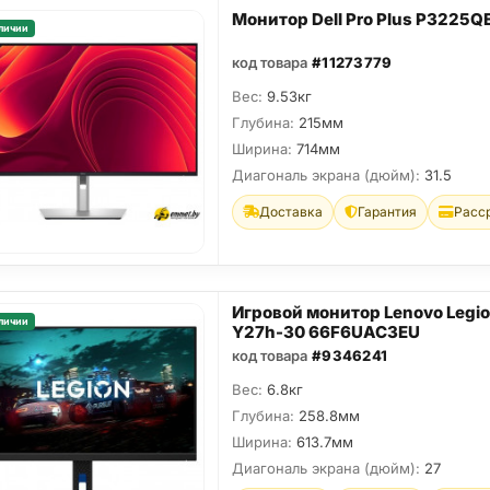
Монитор Dell Pro Plus P3225Q
личии
код товара
#11273779
Вес:
9.53кг
Глубина:
215мм
Ширина:
714мм
Диагональ экрана (дюйм):
31.5
Доставка
Гарантия
Расс
Игровой монитор Lenovo Legi
личии
Y27h-30 66F6UAC3EU
код товара
#9346241
Вес:
6.8кг
Глубина:
258.8мм
Ширина:
613.7мм
Диагональ экрана (дюйм):
27