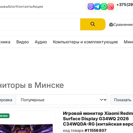
+375(29
зывы
Блог
Контакты
Акции
Viber
Telegram
WhatsApp
Instagram
Сравнение
хника
Видео
Аудио
Компьютеры и комплектующие
Мин
иторы в Минске
ировка
Показать
Игровой монитор Xiaomi Redm
личии
Surface Display G34WQ 2026
C34WQDA-RG (китайская верс
код товара
#11556807