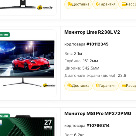
Доставка
Гарантия
Расс
Монитор Lime R238L V2
личии
код товара
#10112345
Вес:
3.1кг
Глубина:
161.2мм
Ширина:
542.5мм
Диагональ экрана (дюйм):
23.8
Доставка
Гарантия
Расс
Монитор MSI Pro MP272PMG
личии
код товара
#10766314
Вес:
6.2кг