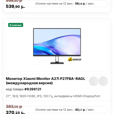
558
р.
,80
Оплата частями на 12 мес.:
59
р.
/ мес.
,14
539
р.
,90
В наличии
Монитор Xiaomi Monitor A27i P27FBA-RAGL
(международная версия)
код товара
#9298121
27", 16:9, 1920x1080, IPS, 100 Гц, интерфейсы HDMI+DisplayPort
383
р.
,05
Оплата частями на 12 мес.:
42
р.
/ мес.
,17
370
р.
,10