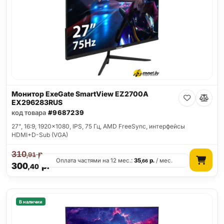
Монитор ExeGate SmartView EZ2700A
EX296283RUS
код товара
#9687239
27", 16:9, 1920x1080, IPS, 75 Гц, AMD FreeSync, интерфейсы
HDMI+D-Sub (VGA)
310
р.
,91
Оплата частями на 12 мес.:
35
р.
/ мес.
,66
300
р.
,40
В наличии