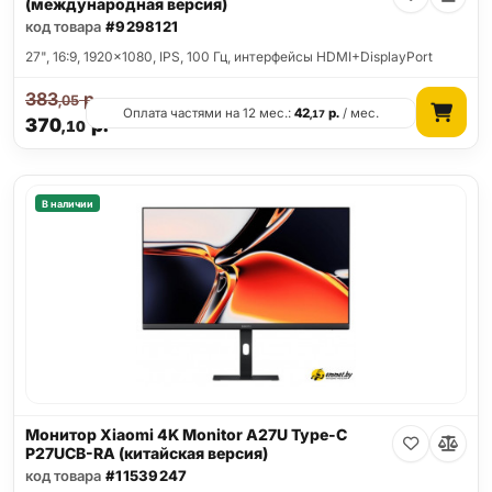
(международная версия)
код товара
#9298121
27", 16:9, 1920x1080, IPS, 100 Гц, интерфейсы HDMI+DisplayPort
383
р.
,05
Оплата частями на 12 мес.:
42
р.
/ мес.
,17
370
р.
,10
В наличии
Монитор Xiaomi 4K Monitor A27U Type-C
P27UCB-RA (китайская версия)
код товара
#11539247