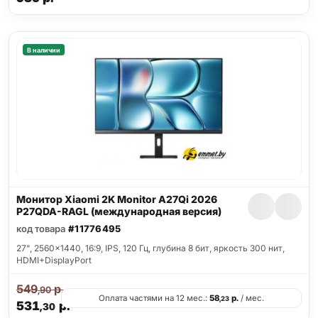
В наличии
Монитор Xiaomi 2K Monitor A27Qi 2026
P27QDA-RAGL (международная версия)
код товара
#11776495
27", 2560x1440, 16:9, IPS, 120 Гц, глубина 8 бит, яркость 300 нит,
HDMI+DisplayPort
549
р.
,90
Оплата частями на 12 мес.:
58
р.
/ мес.
,23
531
р.
,30