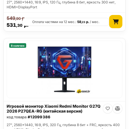
27", 2560x1440, 16:9, IPS, 120 Гц, глубина 8 бит, яркость 300 нит,
HDMI+DisplayPort
549
р.
,90
Оплата частями на 12 мес.:
58
р.
/ мес.
,23
531
р.
,30
В наличии
Игровой монитор Xiaomi Redmi Monitor G27Q
2026 P27QEA-RG (китайская версия)
код товара
#12099386
27", 2560x1440, 16:9, IPS, 320 Гц, глубина 8 бит + FRC, яркость 400