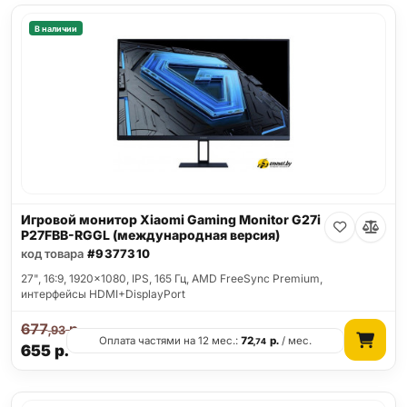
В наличии
Игровой монитор Xiaomi Gaming Monitor G27i
P27FBB-RGGL (международная версия)
код товара
#9377310
27", 16:9, 1920x1080, IPS, 165 Гц, AMD FreeSync Premium,
интерфейсы HDMI+DisplayPort
677
р.
,93
Оплата частями на 12 мес.:
72
р.
/ мес.
,74
655
р.