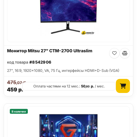
Монитор Mitsu 27" CTM-2700 Ultraslim
код товара
#8542906
27", 16:9, 1920x1080, VA, 75 Гц, интерфейсы HDMI+D-Sub (VGA)
475
р.
,07
Оплата частями на 12 мес.:
50
р.
/ мес.
,80
459
р.
В наличии