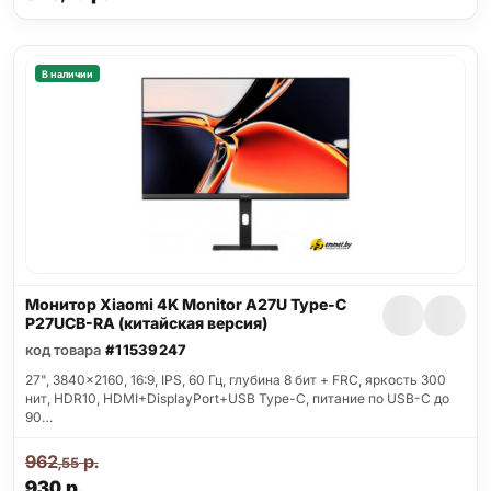
В наличии
Монитор Xiaomi 4K Monitor A27U Type-C
P27UCB-RA (китайская версия)
код товара
#11539247
27", 3840x2160, 16:9, IPS, 60 Гц, глубина 8 бит + FRC, яркость 300
нит, HDR10, HDMI+DisplayPort+USB Type-C, питание по USB-C до
90…
962
р.
,55
930
р.