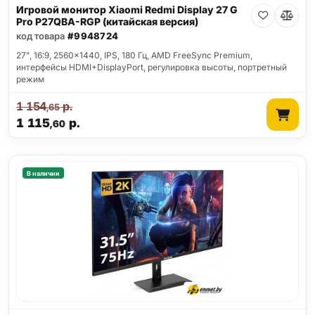
Игровой монитор Xiaomi Redmi Display 27 G
Pro P27QBA-RGP (китайская версия)
код товара
#9948724
27", 16:9, 2560x1440, IPS, 180 Гц, AMD FreeSync Premium,
интерфейсы HDMI+DisplayPort, регулировка высоты, портретный
режим
1 154
р.
,65
1 115
р.
,60
В наличии