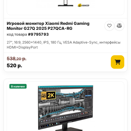
Игровой монитор Xiaomi Redmi Gaming
Monitor G27Q 2025 P27QCA-RG
код товара
#9795793
27", 16:9, 2560x1440, IPS, 180 Гц, VESA Adaptive-Sync, интерфейсы
HDMI+DisplayPort
538
р.
,20
520
р.
В наличии