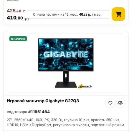
425
р.
,18
Оплата частями на 12 мес.:
46
р.
/ мес.
,18
410
р.
,80
В наличии
Игровой монитор Gigabyte G27Q3
код товара
#11951464
27", 2560x1440, 16:9, IPS, 320 Гц, глубина 10 бит, яркость 350 нит,
HDR10, HDMI+DisplayPort, регулировка высоты, портретный режим