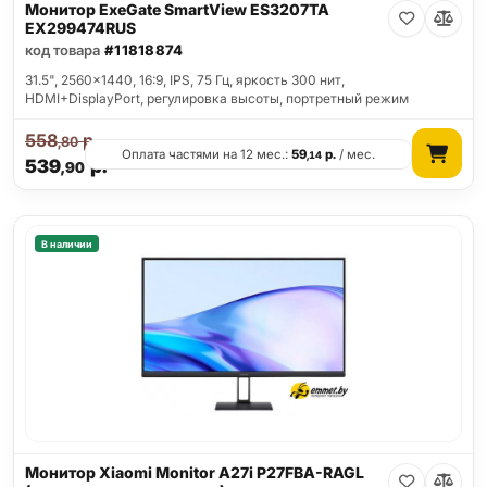
Монитор ExeGate SmartView ES3207TA
EX299474RUS
код товара
#11818874
31.5", 2560x1440, 16:9, IPS, 75 Гц, яркость 300 нит,
HDMI+DisplayPort, регулировка высоты, портретный режим
558
р.
,80
Оплата частями на 12 мес.:
59
р.
/ мес.
,14
539
р.
,90
В наличии
Монитор Xiaomi Monitor A27i P27FBA-RAGL