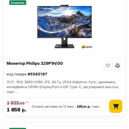
В наличии
Монитор Philips 329P1H/00
код товара
#5543197
31.5", 16:9, 3840x2160, IPS, 60 Гц, VESA Adaptive-Sync, динамики,
интерфейсы HDMI+DisplayPort+USB Type-C, регулировка высоты,
порт…
1 923
р.
,03
Оплата частями на 12 мес.:
195
р.
/ мес.
,68
1 858
р.