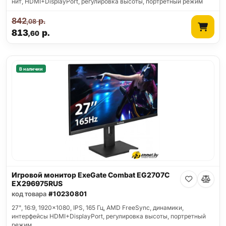
нит, HDMI+DisplayPort, регулировка высоты, портретный режим
842
р.
,08
813
р.
,60
В наличии
Игровой монитор ExeGate Combat EG2707C
EX296975RUS
код товара
#10230801
27", 16:9, 1920x1080, IPS, 165 Гц, AMD FreeSync, динамики,
интерфейсы HDMI+DisplayPort, регулировка высоты, портретный
режим