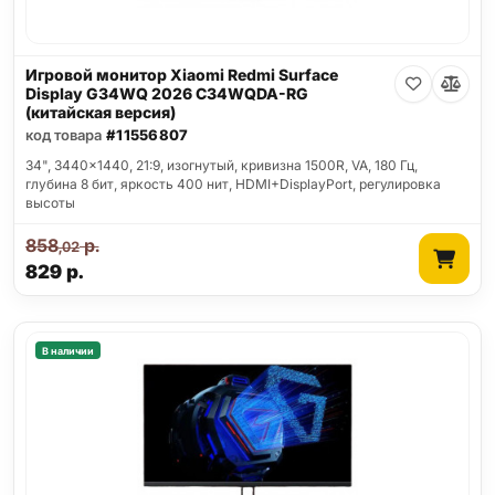
Игровой монитор Xiaomi Redmi Surface
Display G34WQ 2026 C34WQDA-RG
(китайская версия)
код товара
#11556807
34", 3440x1440, 21:9, изогнутый, кривизна 1500R, VA, 180 Гц,
глубина 8 бит, яркость 400 нит, HDMI+DisplayPort, регулировка
высоты
858
р.
,02
829
р.
В наличии