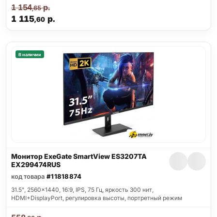
1 154
р.
,65
1 115
р.
,60
В наличии
Монитор ExeGate SmartView ES3207TA
EX299474RUS
код товара
#11818874
31.5", 2560x1440, 16:9, IPS, 75 Гц, яркость 300 нит,
HDMI+DisplayPort, регулировка высоты, портретный режим