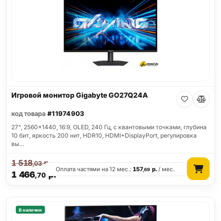
Игровой монитор Gigabyte GO27Q24A
код товара
#11974903
27", 2560x1440, 16:9, OLED, 240 Гц, c квантовыми точками, глубина
10 бит, яркость 200 нит, HDR10, HDMI+DisplayPort, регулировка
вы…
1 518
р.
,03
Оплата частями на 12 мес.:
157
р.
/ мес.
,69
1 466
р.
,70
В наличии