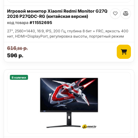
Игровой монитор Xiaomi Redmi Monitor G27Q
2026 P27QDC-RG (китайская версия)
код товара
#11552695
27", 2560x1440, 16:9, IPS, 200 Гц, глубина 8 бит + FRC, яркость 400
нит, HDMI+DisplayPort, регулировка высоты, портретный режим
616
р.
,86
596
р.
В наличии