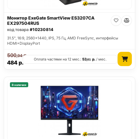
Монитор ExeGate SmartView ES3207CA
EX297504RUS
код товара
#10230814
31.5", 16:9, 2560x1440, IPS, 75 Гц, AMD FreeSync, интерфейсы
HDMI+DisplayPort
500
р.
,94
Оплата частями на 12 мес.:
53
р.
/ мес.
,61
484
р.
В наличии