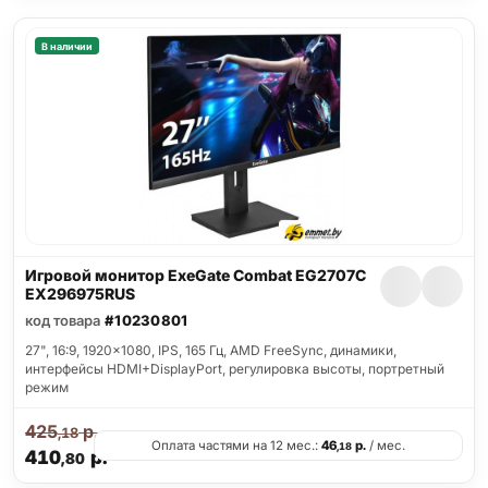
В наличии
Игровой монитор ExeGate Combat EG2707C
EX296975RUS
код товара
#10230801
27", 16:9, 1920x1080, IPS, 165 Гц, AMD FreeSync, динамики,
интерфейсы HDMI+DisplayPort, регулировка высоты, портретный
режим
425
р.
,18
Оплата частями на 12 мес.:
46
р.
/ мес.
,18
410
р.
,80