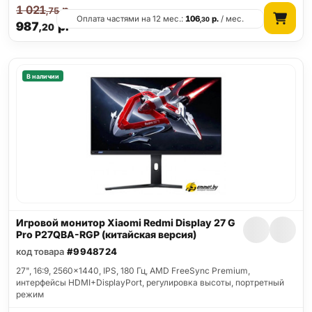
1 021
р.
,75
Оплата частями на 12 мес.:
106
р.
/ мес.
,30
987
р.
,20
В наличии
Игровой монитор Xiaomi Redmi Display 27 G
Pro P27QBA-RGP (китайская версия)
код товара
#9948724
27", 16:9, 2560x1440, IPS, 180 Гц, AMD FreeSync Premium,
интерфейсы HDMI+DisplayPort, регулировка высоты, портретный
режим