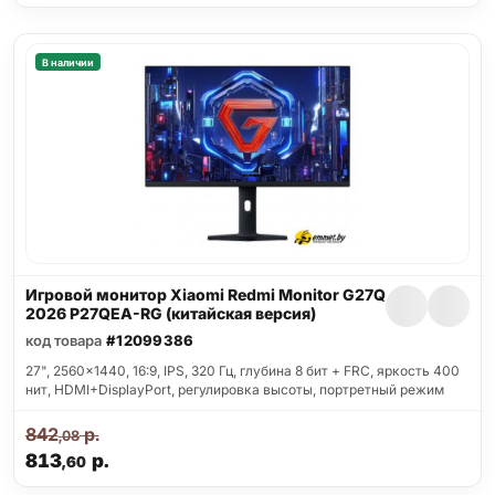
В наличии
Игровой монитор Xiaomi Redmi Monitor G27Q
2026 P27QEA-RG (китайская версия)
код товара
#12099386
27", 2560x1440, 16:9, IPS, 320 Гц, глубина 8 бит + FRC, яркость 400
нит, HDMI+DisplayPort, регулировка высоты, портретный режим
842
р.
,08
813
р.
,60