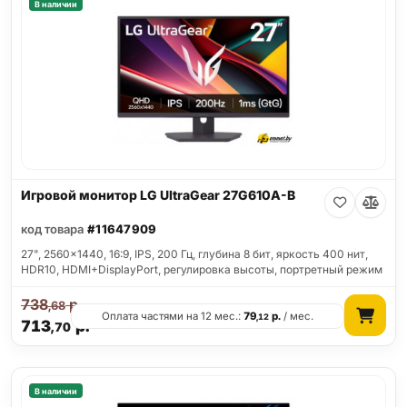
В наличии
Игровой монитор LG UltraGear 27G610A-B
код товара
#11647909
27", 2560x1440, 16:9, IPS, 200 Гц, глубина 8 бит, яркость 400 нит,
HDR10, HDMI+DisplayPort, регулировка высоты, портретный режим
738
р.
,68
Оплата частями на 12 мес.:
79
р.
/ мес.
,12
713
р.
,70
В наличии