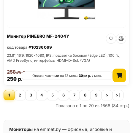
Монитор PINEBRO MF-2404Y
код товара
#10236069
23.8", 16:9, 1920x1080, IPS, подсветка боковая (Edge LED), 100 Гц,
AMD FreeSync, интерфейсы HDMI+D-Sub (VGA)
258
р.
,75
Оплата частями на 12 мес.:
30
р.
/ мес.
,62
250
р.
1
2
3
4
5
6
7
8
9
>
>|
Показано с 1 по 20 из 1668 (84 стр.)
Мониторы
на emmet.by — офисные, игровые и