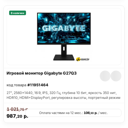
В наличии
Игровой монитор Gigabyte G27Q3
код товара
#11951464
27", 2560x1440, 16:9, IPS, 320 Гц, глубина 10 бит, яркость 350 нит,
HDR10, HDMI+DisplayPort, регулировка высоты, портретный режим
1 021
р.
,75
Оплата частями на 12 мес.:
106
р.
/ мес.
,30
987
р.
,20