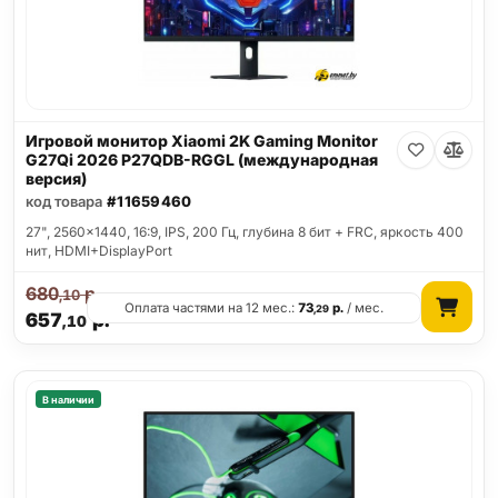
Игровой монитор Xiaomi 2K Gaming Monitor
G27Qi 2026 P27QDB-RGGL (международная
версия)
код товара
#11659460
27", 2560x1440, 16:9, IPS, 200 Гц, глубина 8 бит + FRC, яркость 400
нит, HDMI+DisplayPort
680
р.
,10
Оплата частями на 12 мес.:
73
р.
/ мес.
,29
657
р.
,10
В наличии