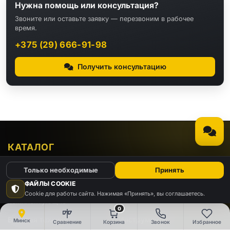
Нужна помощь или консультация?
Звоните или оставьте заявку — перезвоним в рабочее
время.
+375 (29) 666-91-98
Получить консультацию
КАТАЛОГ
Только необходимые
Принять
Видео
Аудио
ФАЙЛЫ COOKIE
Компьютеры и
Cookie для работы сайта. Нажимая «Принять», вы соглашаетесь.
Электроника
комплектующие
0
Бытовая техника
Инструменты
Минск
Сравнение
Корзина
Звонок
Избранное