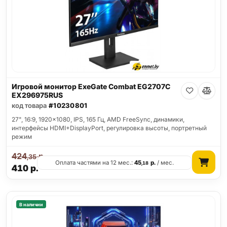
Игровой монитор ExeGate Combat EG2707C
EX296975RUS
код товара
#10230801
27", 16:9, 1920x1080, IPS, 165 Гц, AMD FreeSync, динамики,
интерфейсы HDMI+DisplayPort, регулировка высоты, портретный
режим
424
р.
,35
Оплата частями на 12 мес.:
45
р.
/ мес.
,18
410
р.
В наличии