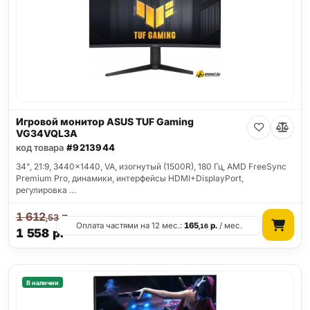
Игровой монитор ASUS TUF Gaming
VG34VQL3A
код товара
#9213944
34", 21:9, 3440x1440, VA, изогнутый (1500R), 180 Гц, AMD FreeSync
Premium Pro, динамики, интерфейсы HDMI+DisplayPort,
регулировка …
1 612
р.
,53
Оплата частями на 12 мес.:
165
р.
/ мес.
,16
1 558
р.
В наличии