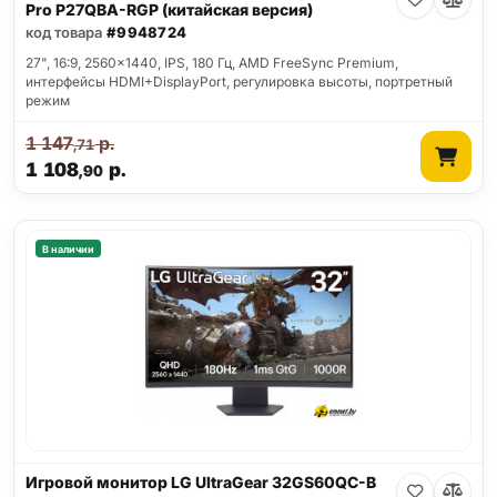
Pro P27QBA-RGP (китайская версия)
код товара
#9948724
27", 16:9, 2560x1440, IPS, 180 Гц, AMD FreeSync Premium,
интерфейсы HDMI+DisplayPort, регулировка высоты, портретный
режим
1 147
р.
,71
1 108
р.
,90
В наличии
Игровой монитор LG UltraGear 32GS60QC-B