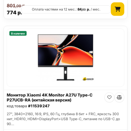
801
р.
,09
Оплата частями на 12 мес.:
84
р.
/ мес.
,03
774
р.
В наличии
Монитор Xiaomi 4K Monitor A27U Type-C
P27UCB-RA (китайская версия)
код товара
#11539247
27", 3840x2160, 16:9, IPS, 60 Гц, глубина 8 бит + FRC, яркость 300
нит, HDR10, HDMI+DisplayPort+USB Type-C, питание по USB-C до
90…