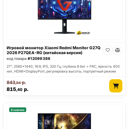
Игровой монитор Xiaomi Redmi Monitor G27Q
2026 P27QEA-RG (китайская версия)
код товара
#12099386
27", 2560x1440, 16:9, IPS, 320 Гц, глубина 8 бит + FRC, яркость 400
нит, HDMI+DisplayPort, регулировка высоты, портретный режим
843
р.
,94
815
р.
,40
В наличии