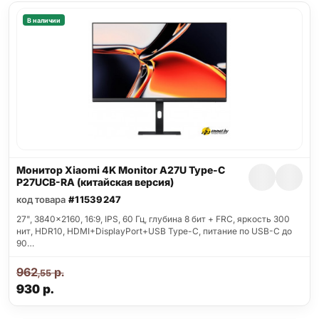
В наличии
Монитор Xiaomi 4K Monitor A27U Type-C
P27UCB-RA (китайская версия)
код товара
#11539247
27", 3840x2160, 16:9, IPS, 60 Гц, глубина 8 бит + FRC, яркость 300
нит, HDR10, HDMI+DisplayPort+USB Type-C, питание по USB-C до
90…
962
р.
,55
930
р.