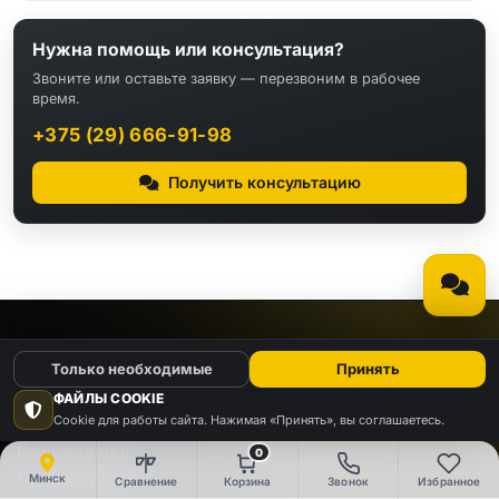
Нужна помощь или консультация?
Звоните или оставьте заявку — перезвоним в рабочее
время.
+375 (29) 666-91-98
Получить консультацию
КАТАЛОГ
Только необходимые
Принять
ФАЙЛЫ COOKIE
Видео
Аудио
Cookie для работы сайта. Нажимая «Принять», вы соглашаетесь.
Компьютеры и
0
Электроника
комплектующие
Минск
Сравнение
Корзина
Звонок
Избранное