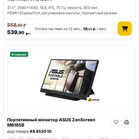
31.5", 2560x1440, 16:9, IPS, 75 Гц, яркость 300 нит,
HDMI+DisplayPort, регулировка высоты, портретный режим
558
р.
,80
Оплата частями на 12 мес.:
58
р.
/ мес.
,13
539
р.
,90
В наличии
Портативный монитор ASUS ZenScreen
MB165B
код товара
#8453010