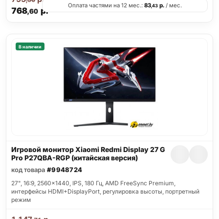
Оплата частями на 12 мес.:
83
р.
/ мес.
,43
768
р.
,60
В наличии
Игровой монитор Xiaomi Redmi Display 27 G
Pro P27QBA-RGP (китайская версия)
код товара
#9948724
27", 16:9, 2560x1440, IPS, 180 Гц, AMD FreeSync Premium,
интерфейсы HDMI+DisplayPort, регулировка высоты, портретный
режим