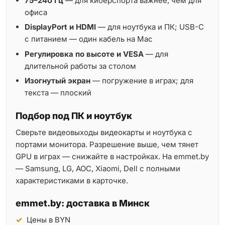
75–240 Гц
— для киберспорта важнее, чем для
офиса
DisplayPort и HDMI
— для ноутбука и ПК; USB-C
с питанием — один кабель на Mac
Регулировка по высоте и VESA
— для
длительной работы за столом
Изогнутый экран
— погружение в играх; для
текста — плоский
Подбор под ПК и ноутбук
Сверьте видеовыходы видеокарты и ноутбука с
портами монитора. Разрешение выше, чем тянет
GPU в играх — снижайте в настройках. На emmet.by
— Samsung, LG, AOC, Xiaomi, Dell с полными
характеристиками в карточке.
emmet.by: доставка в Минск
Цены в BYN