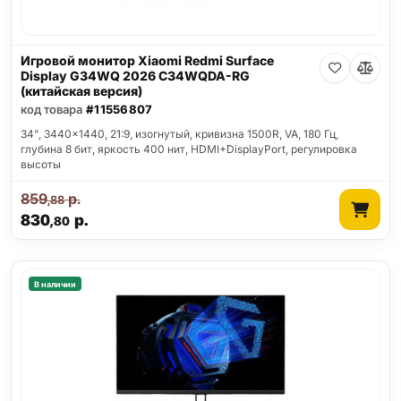
Игровой монитор Xiaomi Redmi Surface
Display G34WQ 2026 C34WQDA-RG
(китайская версия)
код товара
#11556807
34", 3440x1440, 21:9, изогнутый, кривизна 1500R, VA, 180 Гц,
глубина 8 бит, яркость 400 нит, HDMI+DisplayPort, регулировка
высоты
859
р.
,88
830
р.
,80
В наличии