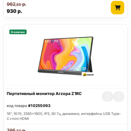
962
р.
,55
930
р.
В наличии
Портативный монитор Arzopa Z1RC
код товара
#10255093
16", 16:10, 2560x1600, IPS, 60 Гц, динамики, интерфейсы USB Type-
C+mini HDMI
795
р.
,50