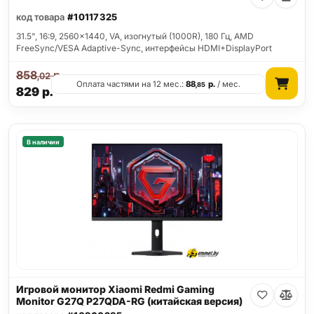
код товара
#10117325
31.5", 16:9, 2560x1440, VA, изогнутый (1000R), 180 Гц, AMD
FreeSync/VESA Adaptive-Sync, интерфейсы HDMI+DisplayPort
858
р.
,02
Оплата частями на 12 мес.:
88
р.
/ мес.
,85
829
р.
В наличии
Игровой монитор Xiaomi Redmi Gaming
Monitor G27Q P27QDA-RG (китайская версия)