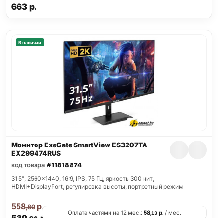
663
р.
В наличии
Монитор ExeGate SmartView ES3207TA
EX299474RUS
код товара
#11818874
31.5", 2560x1440, 16:9, IPS, 75 Гц, яркость 300 нит,
HDMI+DisplayPort, регулировка высоты, портретный режим
558
р.
,80
Оплата частями на 12 мес.:
58
р.
/ мес.
,13