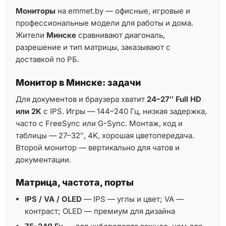
Мониторы
на emmet.by — офисные, игровые и
профессиональные модели для работы и дома.
Жители
Минске
сравнивают диагональ,
разрешение и тип матрицы, заказывают с
доставкой по РБ.
Монитор в Минске: задачи
Для документов и браузера хватит
24–27″ Full HD
или 2K
с IPS. Игры — 144–240 Гц, низкая задержка,
часто с FreeSync или G-Sync. Монтаж, код и
таблицы — 27–32″, 4K, хорошая цветопередача.
Второй монитор — вертикально для чатов и
документации.
Матрица, частота, порты
IPS / VA / OLED
— IPS — углы и цвет; VA —
контраст; OLED — премиум для дизайна