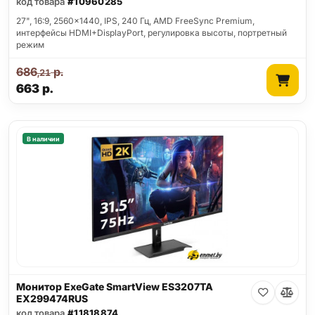
код товара
#10960285
27", 16:9, 2560x1440, IPS, 240 Гц, AMD FreeSync Premium,
интерфейсы HDMI+DisplayPort, регулировка высоты, портретный
режим
686
р.
,21
663
р.
В наличии
Монитор ExeGate SmartView ES3207TA
EX299474RUS
код товара
#11818874