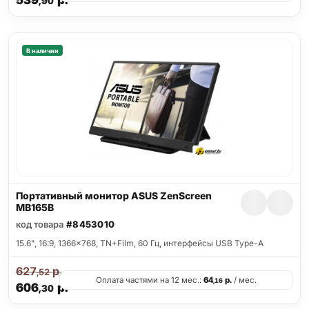
539
р.
,90
В наличии
Портативный монитор ASUS ZenScreen
MB165B
код товара
#8453010
15.6", 16:9, 1366x768, TN+Film, 60 Гц, интерфейсы USB Type-A
627
р.
,52
Оплата частями на 12 мес.:
64
р.
/ мес.
,16
606
р.
,30