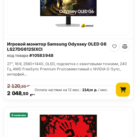
Игровой монитор Samsung Odyssey OLED G6
LS27DG612SIXCI
код товара
#10583948
27", 16:9, 2560x1440, OLED, подсветка с квантовыми точками, 240
Гц, AMD FreeSync Premium Pro/совместимый с NVIDIA G-Sync,
интерфей…
2 120
р.
,20
Оплата частями на 12 мес.:
214
р.
/ мес.
,06
2 048
р.
,50
В наличии