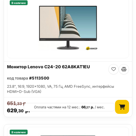
В наличии
Монитор Lenovo C24-20 62A8KAT1EU
код товара
#5113500
23.8", 16:9, 1920x1080, VA, 75 Гц, AMD FreeSync, интерфейсы
HDMI+D-Sub (VGA)
651
р.
,33
Оплата частями на 12 мес.:
66
р.
/ мес.
,27
629
р.
,30
В наличии