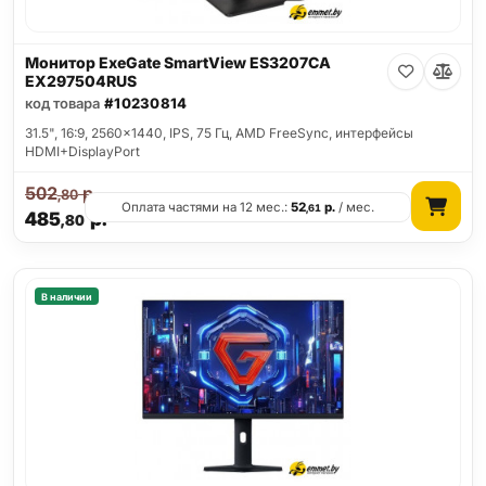
Монитор ExeGate SmartView ES3207CA
EX297504RUS
код товара
#10230814
31.5", 16:9, 2560x1440, IPS, 75 Гц, AMD FreeSync, интерфейсы
HDMI+DisplayPort
502
р.
,80
Оплата частями на 12 мес.:
52
р.
/ мес.
,61
485
р.
,80
В наличии