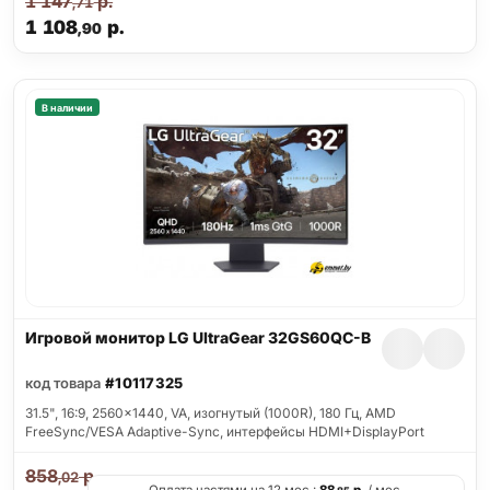
1 147
р.
,71
1 108
р.
,90
В наличии
Игровой монитор LG UltraGear 32GS60QC-B
код товара
#10117325
31.5", 16:9, 2560x1440, VA, изогнутый (1000R), 180 Гц, AMD
FreeSync/VESA Adaptive-Sync, интерфейсы HDMI+DisplayPort
858
р.
,02