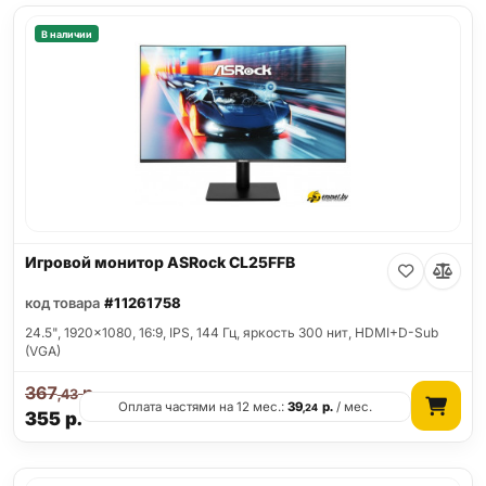
В наличии
Игровой монитор ASRock CL25FFB
код товара
#11261758
24.5", 1920x1080, 16:9, IPS, 144 Гц, яркость 300 нит, HDMI+D-Sub
(VGA)
367
р.
,43
Оплата частями на 12 мес.:
39
р.
/ мес.
,24
355
р.