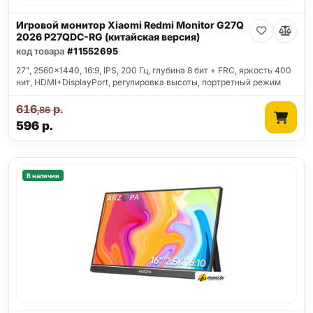
Игровой монитор Xiaomi Redmi Monitor G27Q
2026 P27QDC-RG (китайская версия)
код товара
#11552695
27", 2560x1440, 16:9, IPS, 200 Гц, глубина 8 бит + FRC, яркость 400
нит, HDMI+DisplayPort, регулировка высоты, портретный режим
616
р.
,86
596
р.
В наличии