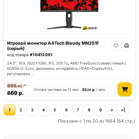
Игровой монитор A4Tech Bloody MN251F
(серый)
код товара
#10413091
24.5", 16:9, 1920x1080, IPS, 200 Гц, AMD FreeSync/совместимый с
NVIDIA G-Sync, динамики, интерфейсы HDMI+DisplayPort,
регулировка …
899
р.
,42
Оплата частями на 12 мес.:
93
р.
/ мес.
,50
869
р.
1
2
3
4
5
6
7
8
9
>
>|
Показано с 1 по 20 из 1664 (84 стр.)