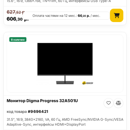
15.6", 16:9, 1366x768, TN+Film, 60 Гц, интерфейсы USB Type-A
627
р.
,52
Оплата частями на 12 мес.:
64
р.
/ мес.
,16
606
р.
,30
В наличии
Монитор Digma Progress 32A501U
код товара
#9696421
31.5", 16:9, 3840x2160, VA, 60 Гц, AMD FreeSync/NVIDIA G-Sync/VESA
Adaptive-Sync, интерфейсы HDMI+DisplayPort