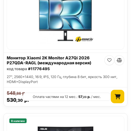
Монитор Xiaomi 2K Monitor A27Qi 2026
P27QDA-RAGL (международная версия)
код товара
#11776495
27", 2560x1440, 16:9, IPS, 120 Гц, глубина 8 бит, яркость 300 нит,
HDMI+DisplayPort
548
р.
,86
Оплата частями на 12 мес.:
57
р.
/ мес.
,23
530
р.
,30
В наличии