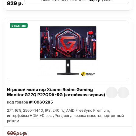
Оплата частями на 12 мес.:
88
р.
/ мес.
,85
829
р.
В наличии
Игровой монитор Xiaomi Redmi Gaming
Monitor G27Q P27QDA-RG (китайская версия)
код товара
#10960285
27", 16:9, 2560x1440, IPS, 240 Гц, AMD FreeSync Premium,
интерфейсы HDMI+DisplayPort, регулировка высоты, портретный
режим
686
р.
,21