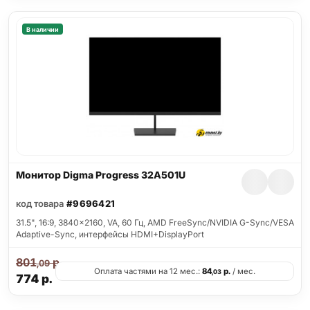
В наличии
Монитор Digma Progress 32A501U
код товара
#9696421
31.5", 16:9, 3840x2160, VA, 60 Гц, AMD FreeSync/NVIDIA G-Sync/VESA
Adaptive-Sync, интерфейсы HDMI+DisplayPort
801
р.
,09
Оплата частями на 12 мес.:
84
р.
/ мес.
,03
774
р.