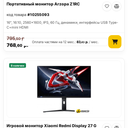
Портативный монитор Arzopa Z1RC
код товара
#10255093
16", 16:10, 2560x1600, IPS, 60 Гц, динамики, интерфейсы USB Type-
C+mini HDMI
795
р.
,50
Оплата частями на 12 мес.:
83
р.
/ мес.
,43
768
р.
,60
В наличии
Игровой монитор Xiaomi Redmi Display 27 G