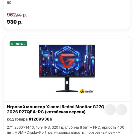
90…
962
р.
,55
930
р.
В наличии
Игровой монитор Xiaomi Redmi Monitor G27Q
2026 P27QEA-RG (китайская версия)
код товара
#12099386
27", 2560x1440, 16:9, IPS, 320 Гц, глубина 8 бит + FRC, яркость 400
нит, HDMI+DisplayPort, регулировка высоты, портретный режим