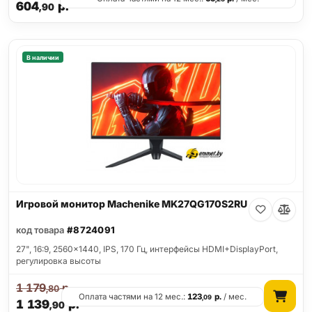
604
р.
,90
В наличии
Игровой монитор Machenike MK27QG170S2RU
код товара
#8724091
27", 16:9, 2560x1440, IPS, 170 Гц, интерфейсы HDMI+DisplayPort,
регулировка высоты
1 179
р.
,80
Оплата частями на 12 мес.:
123
р.
/ мес.
,09
1 139
р.
,90