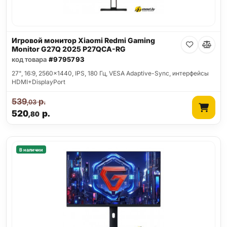
Игровой монитор Xiaomi Redmi Gaming
Monitor G27Q 2025 P27QCA-RG
код товара
#9795793
27", 16:9, 2560x1440, IPS, 180 Гц, VESA Adaptive-Sync, интерфейсы
HDMI+DisplayPort
539
р.
,03
520
р.
,80
В наличии