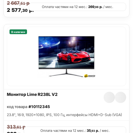
2 667
р.
,51
Оплата частями на 12 мес.:
269
р.
/ мес.
,98
2 577
р.
,30
В наличии
Монитор Lime R238L V2
код товара
#10112345
23.8", 16:9, 1920x1080, IPS, 100 Гц, интерфейсы HDMI+D-Sub (VGA)
313
р.
,61
Оплата частями на 12 мес.:
35
р.
/ мес.
,93