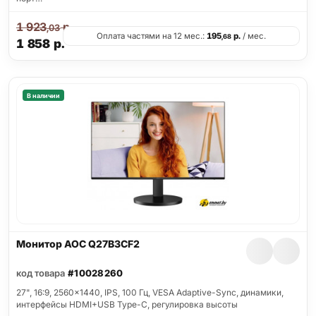
1 923
р.
,03
Оплата частями на 12 мес.:
195
р.
/ мес.
,68
1 858
р.
В наличии
Монитор AOC Q27B3CF2
код товара
#10028260
27", 16:9, 2560x1440, IPS, 100 Гц, VESA Adaptive-Sync, динамики,
интерфейсы HDMI+USB Type-C, регулировка высоты