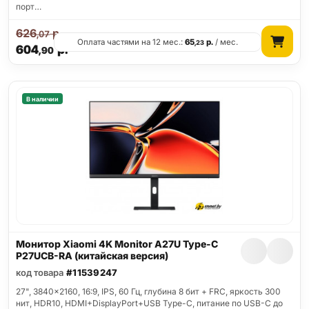
порт…
626
р.
,07
Оплата частями на 12 мес.:
65
р.
/ мес.
,23
604
р.
,90
В наличии
Монитор Xiaomi 4K Monitor A27U Type-C
P27UCB-RA (китайская версия)
код товара
#11539247
27", 3840x2160, 16:9, IPS, 60 Гц, глубина 8 бит + FRC, яркость 300
нит, HDR10, HDMI+DisplayPort+USB Type-C, питание по USB-C до