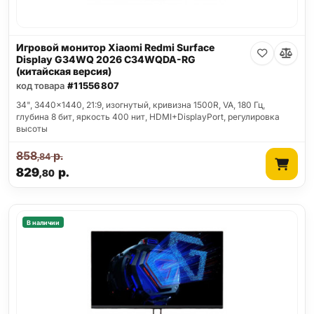
Игровой монитор Xiaomi Redmi Surface
Display G34WQ 2026 C34WQDA-RG
(китайская версия)
код товара
#11556807
34", 3440x1440, 21:9, изогнутый, кривизна 1500R, VA, 180 Гц,
глубина 8 бит, яркость 400 нит, HDMI+DisplayPort, регулировка
высоты
858
р.
,84
829
р.
,80
В наличии