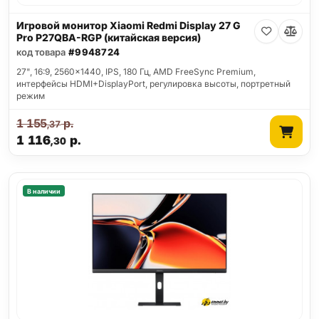
Игровой монитор Xiaomi Redmi Display 27 G
Pro P27QBA-RGP (китайская версия)
код товара
#9948724
27", 16:9, 2560x1440, IPS, 180 Гц, AMD FreeSync Premium,
интерфейсы HDMI+DisplayPort, регулировка высоты, портретный
режим
1 155
р.
,37
1 116
р.
,30
В наличии