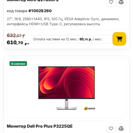
код товара
#10028260
27", 16:9, 2560x1440, IPS, 100 Гц, VESA Adaptive-Sync, динамики,
интерфейсы HDMI+USB Type-C, регулировка высоты
632
р.
,07
Оплата частями на 12 мес.:
65
р.
/ мес.
,76
610
р.
,70
В наличии
Монитор Dell Pro Plus P3225QE