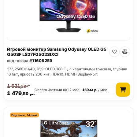
Игровой монитор Samsung Odyssey OLED G5
G50SF LS27FG502SIXCI
код товара
#11608259
27", 2560x1440, 16:9, OLED, 180 Гц, c квантовыми точками, глубина
10 бит, яркость 200 нит, HDR10, HDMI+DisplayPort
1 531
р.
,28
Оплата частями на 12 мес.:
159
р.
/ мес.
,44
1 479
р.
,50
Под заказ, 14 дней