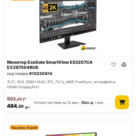
Монитор ExeGate SmartView ES3207CA
EX297504RUS
код товара
#10230814
31.5", 16:9, 2560x1440, IPS, 75 Гц, AMD FreeSync, интерфейсы
HDMI+DisplayPort
501
р.
,25
Оплата частями на 12 мес.:
53
р.
/ мес.
,61
484
р.
,30
Под заказ, 14 дней