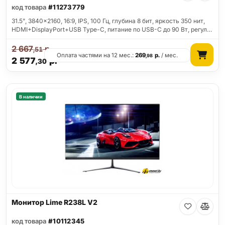
код товара
#11273779
31.5", 3840x2160, 16:9, IPS, 100 Гц, глубина 8 бит, яркость 350 нит,
HDMI+DisplayPort+USB Type-C, питание по USB-C до 90 Вт, регул…
2 667
р.
,51
Оплата частями на 12 мес.:
269
р.
/ мес.
,98
2 577
р.
,30
В наличии
Монитор Lime R238L V2
код товара
#10112345