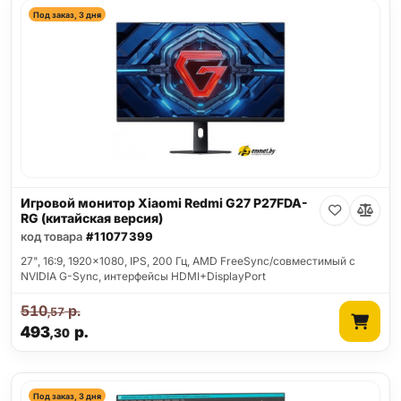
Под заказ, 3 дня
Игровой монитор Xiaomi Redmi G27 P27FDA-
RG (китайская версия)
код товара
#11077399
27", 16:9, 1920x1080, IPS, 200 Гц, AMD FreeSync/совместимый с
NVIDIA G-Sync, интерфейсы HDMI+DisplayPort
510
р.
,57
493
р.
,30
Под заказ, 3 дня