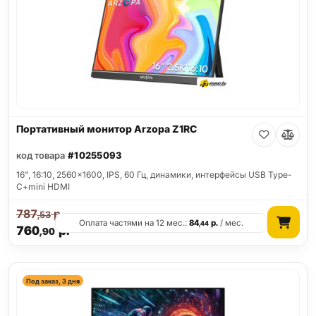
Портативный монитор Arzopa Z1RC
код товара
#10255093
16", 16:10, 2560x1600, IPS, 60 Гц, динамики, интерфейсы USB Type-
C+mini HDMI
787
р.
,53
Оплата частями на 12 мес.:
84
р.
/ мес.
,44
760
р.
,90
Под заказ, 3 дня