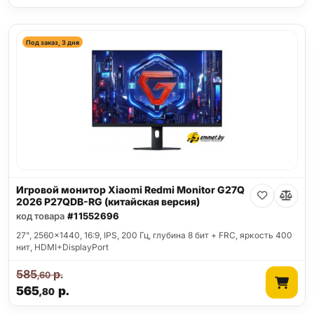
Под заказ, 3 дня
Игровой монитор Xiaomi Redmi Monitor G27Q
2026 P27QDB-RG (китайская версия)
код товара
#11552696
27", 2560x1440, 16:9, IPS, 200 Гц, глубина 8 бит + FRC, яркость 400
нит, HDMI+DisplayPort
585
р.
,60
565
р.
,80