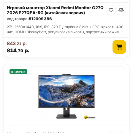
Игровой монитор Xiaomi Redmi Monitor G27Q
2026 P27QEA-RG (китайская версия)
код товара
#12099386
27", 2560x1440, 16:9, IPS, 320 Гц, глубина 8 бит + FRC, яркость 400
нит, HDMI+DisplayPort, регулировка высоты, портретный режим
843
р.
,21
814
р.
,70
В наличии