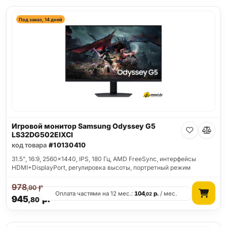
Под заказ, 14 дней
Игровой монитор Samsung Odyssey G5
LS32DG502EIXCI
код товара
#10130410
31.5", 16:9, 2560x1440, IPS, 180 Гц, AMD FreeSync, интерфейсы
HDMI+DisplayPort, регулировка высоты, портретный режим
978
р.
,90
Оплата частями на 12 мес.:
104
р.
/ мес.
,02
945
р.
,80