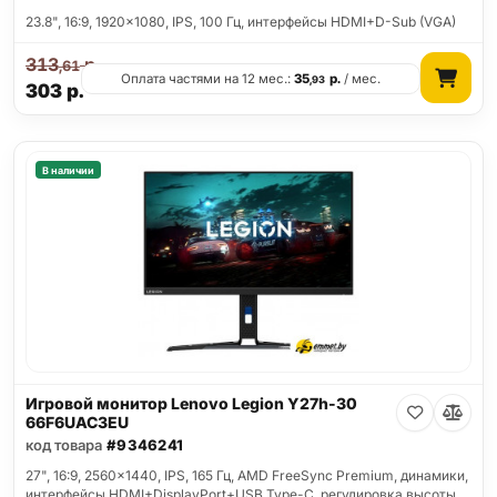
23.8", 16:9, 1920x1080, IPS, 100 Гц, интерфейсы HDMI+D-Sub (VGA)
313
р.
,61
Оплата частями на 12 мес.:
35
р.
/ мес.
,93
303
р.
В наличии
Игровой монитор Lenovo Legion Y27h-30
66F6UAC3EU
код товара
#9346241
27", 16:9, 2560x1440, IPS, 165 Гц, AMD FreeSync Premium, динамики,
интерфейсы HDMI+DisplayPort+USB Type-C, регулировка высоты,