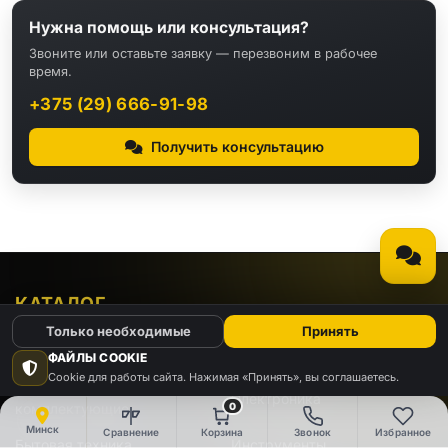
Нужна помощь или консультация?
Звоните или оставьте заявку — перезвоним в рабочее
время.
+375 (29) 666-91-98
Получить консультацию
КАТАЛОГ
Только необходимые
Принять
Видео
Аудио
ФАЙЛЫ COOKIE
Cookie для работы сайта. Нажимая «Принять», вы соглашаетесь.
Компьютеры и
Электроника
0
комплектующие
Минск
Сравнение
Корзина
Звонок
Избранное
Бытовая техника
Инструменты