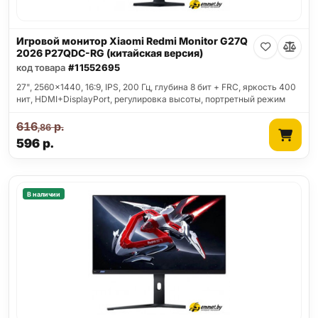
Игровой монитор Xiaomi Redmi Monitor G27Q
2026 P27QDC-RG (китайская версия)
код товара
#11552695
27", 2560x1440, 16:9, IPS, 200 Гц, глубина 8 бит + FRC, яркость 400
нит, HDMI+DisplayPort, регулировка высоты, портретный режим
616
р.
,86
596
р.
В наличии