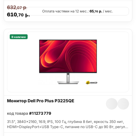
632
р.
,07
Оплата частями на 12 мес.:
65
р.
/ мес.
,76
610
р.
,70
В наличии
Монитор Dell Pro Plus P3225QE
код товара
#11273779
31.5", 3840x2160, 16:9, IPS, 100 Гц, глубина 8 бит, яркость 350 нит,
HDMI+DisplayPort+USB Type-C, питание по USB-C до 90 Вт, регул…