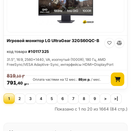
Игровой монитор LG UltraGear 32GS60QC-B
код товара
#10117325
31.5", 16:9, 2560x1440, VA, изогнутый (1000R), 180 Гц, AMD
FreeSync/VESA Adaptive-Sync, интерфейсы HDMI+DisplayPort
819
р.
,10
Оплата частями на 12 мес.:
89
р.
/ мес.
,86
791
р.
,40
1
2
3
4
5
6
7
8
9
>
>|
Показано с 1 по 20 из 1664 (84 стр.)