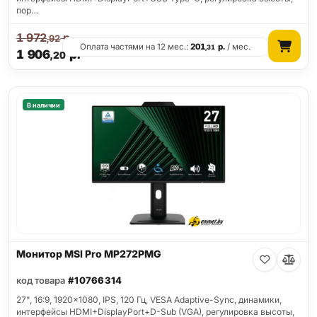
пор…
1 972
р.
,92
Оплата частями на 12 мес.:
201
р.
/ мес.
,31
1 906
р.
,20
В наличии
Монитор MSI Pro MP272PMG
код товара
#10766314
27", 16:9, 1920x1080, IPS, 120 Гц, VESA Adaptive-Sync, динамики,
интерфейсы HDMI+DisplayPort+D-Sub (VGA), регулировка высоты,