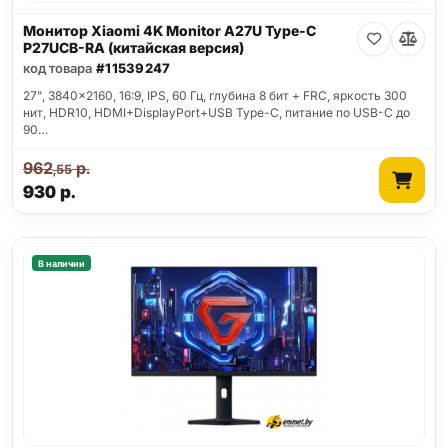
Монитор Xiaomi 4K Monitor A27U Type-C
P27UCB-RA (китайская версия)
код товара
#11539247
27", 3840x2160, 16:9, IPS, 60 Гц, глубина 8 бит + FRC, яркость 300
нит, HDR10, HDMI+DisplayPort+USB Type-C, питание по USB-C до
90…
962
р.
,55
930
р.
В наличии