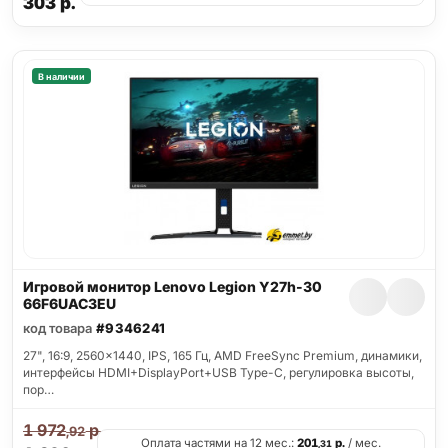
303
р.
В наличии
Игровой монитор Lenovo Legion Y27h-30
66F6UAC3EU
код товара
#9346241
27", 16:9, 2560x1440, IPS, 165 Гц, AMD FreeSync Premium, динамики,
интерфейсы HDMI+DisplayPort+USB Type-C, регулировка высоты,
пор…
1 972
р.
,92
Оплата частями на 12 мес.:
201
р.
/ мес.
,31