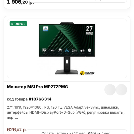
1 906
р.
,20
В наличии
Монитор MSI Pro MP272PMG
код товара
#10766314
27", 16:9, 1920x1080, IPS, 120 Гц, VESA Adaptive-Sync, динамики,
интерфейсы HDMI+DisplayPort+D-Sub (VGA), регулировка высоты,
порт…
626
р.
,07
Оплата частями на 12 мес.:
65
р.
/ мес.
,23