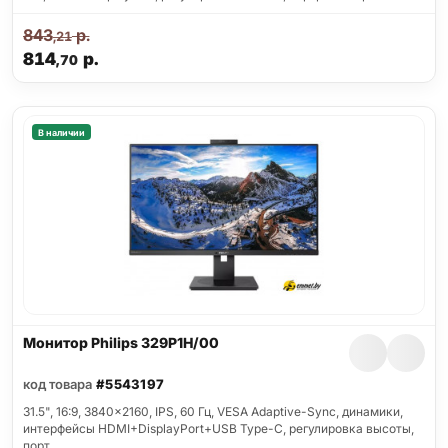
843
р.
,21
814
р.
,70
В наличии
Монитор Philips 329P1H/00
код товара
#5543197
31.5", 16:9, 3840x2160, IPS, 60 Гц, VESA Adaptive-Sync, динамики,
интерфейсы HDMI+DisplayPort+USB Type-C, регулировка высоты,
порт…