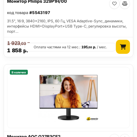
Монитор Philips 329P1H/00
код товара
#5543197
31.5", 16:9, 3840x2160, IPS, 60 Гц, VESA Adaptive-Sync, динамики,
интерфейсы HDMI+DisplayPort+USB Type-C, регулировка высоты,
порт…
1 923
р.
,03
Оплата частями на 12 мес.:
195
р.
/ мес.
,68
1 858
р.
В наличии
Монитор AOC Q27B3CF2