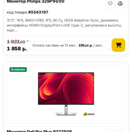
Монитор Philips 329P1H/00
код товара
#5543197
31.5", 16:9, 3840x2160, IPS, 60 Гц, VESA Adaptive-Sync, динамики,
интерфейсы HDMI+DisplayPort+USB Type-C, регулировка высоты,
порт…
1 923
р.
,03
Оплата частями на 12 мес.:
195
р.
/ мес.
,68
1 858
р.
В наличии
Монитор Dell Pro Plus P3225QE