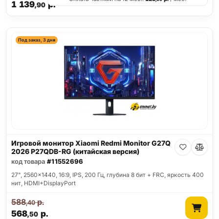
1 139
р.
,90
Под заказ, 3 дня
Игровой монитор Xiaomi Redmi Monitor G27Q
2026 P27QDB-RG (китайская версия)
код товара
#11552696
27", 2560x1440, 16:9, IPS, 200 Гц, глубина 8 бит + FRC, яркость 400
нит, HDMI+DisplayPort
588
р.
,40
568
р.
,50