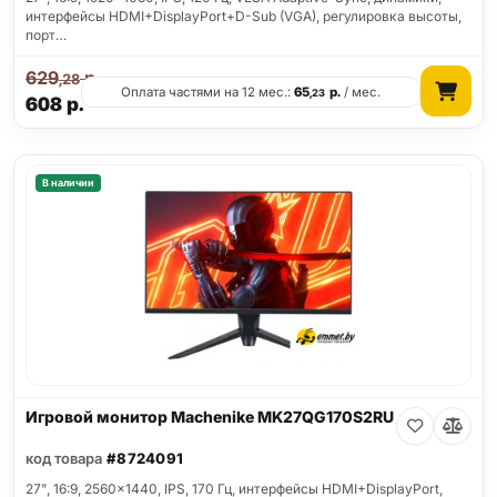
интерфейсы HDMI+DisplayPort+D-Sub (VGA), регулировка высоты,
порт…
629
р.
,28
Оплата частями на 12 мес.:
65
р.
/ мес.
,23
608
р.
В наличии
Игровой монитор Machenike MK27QG170S2RU
код товара
#8724091
27", 16:9, 2560x1440, IPS, 170 Гц, интерфейсы HDMI+DisplayPort,