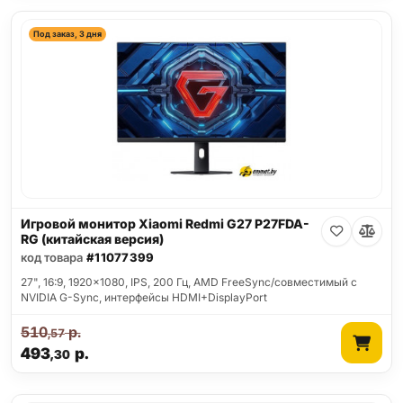
Под заказ, 3 дня
Игровой монитор Xiaomi Redmi G27 P27FDA-
RG (китайская версия)
код товара
#11077399
27", 16:9, 1920x1080, IPS, 200 Гц, AMD FreeSync/совместимый с
NVIDIA G-Sync, интерфейсы HDMI+DisplayPort
510
р.
,57
493
р.
,30