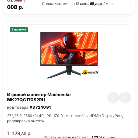
,28
Оплата частями на 12 мес.:
65
р.
/ мес.
,23
608
р.
В наличии
Игровой монитор Machenike
MK27QG170S2RU
код товара
#8724091
27", 16:9, 2560x1440, IPS, 170 Гц, интерфейсы HDMI+DisplayPort,
регулировка высоты
1 179
р.
,80
Оплата частями на 12 мес.:
123
р.
/ мес.
,09