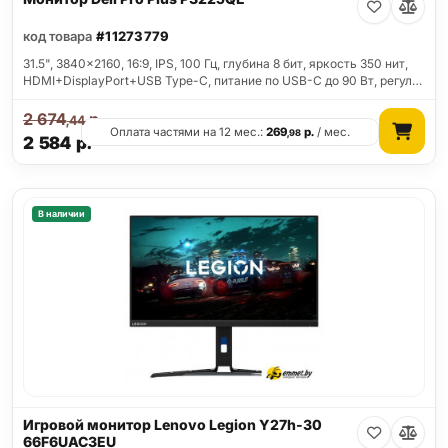
код товара
#11273779
31.5", 3840x2160, 16:9, IPS, 100 Гц, глубина 8 бит, яркость 350 нит,
HDMI+DisplayPort+USB Type-C, питание по USB-C до 90 Вт, регул…
2 674
р.
,44
Оплата частями на 12 мес.:
269
р.
/ мес.
,98
2 584
р.
В наличии
Игровой монитор Lenovo Legion Y27h-30
66F6UAC3EU