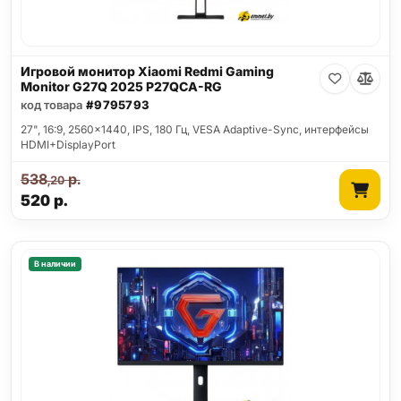
Игровой монитор Xiaomi Redmi Gaming
Monitor G27Q 2025 P27QCA-RG
код товара
#9795793
27", 16:9, 2560x1440, IPS, 180 Гц, VESA Adaptive-Sync, интерфейсы
HDMI+DisplayPort
538
р.
,20
520
р.
В наличии