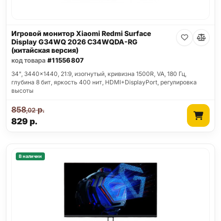
Игровой монитор Xiaomi Redmi Surface
Display G34WQ 2026 C34WQDA-RG
(китайская версия)
код товара
#11556807
34", 3440x1440, 21:9, изогнутый, кривизна 1500R, VA, 180 Гц,
глубина 8 бит, яркость 400 нит, HDMI+DisplayPort, регулировка
высоты
858
р.
,02
829
р.
В наличии