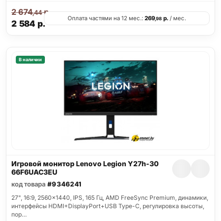
2 674
р.
,44
Оплата частями на 12 мес.:
269
р.
/ мес.
,98
2 584
р.
В наличии
Игровой монитор Lenovo Legion Y27h-30
66F6UAC3EU
код товара
#9346241
27", 16:9, 2560x1440, IPS, 165 Гц, AMD FreeSync Premium, динамики,
интерфейсы HDMI+DisplayPort+USB Type-C, регулировка высоты,
пор…