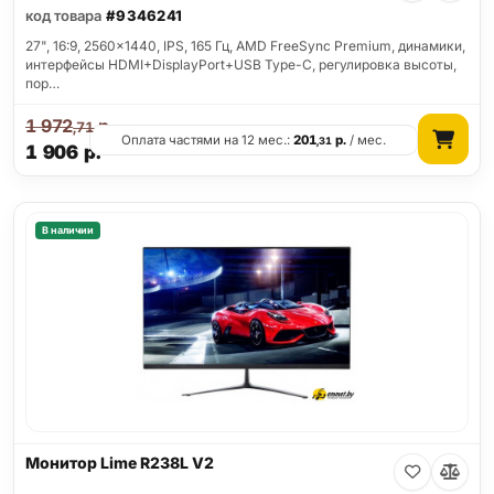
код товара
#9346241
27", 16:9, 2560x1440, IPS, 165 Гц, AMD FreeSync Premium, динамики,
интерфейсы HDMI+DisplayPort+USB Type-C, регулировка высоты,
пор…
1 972
р.
,71
Оплата частями на 12 мес.:
201
р.
/ мес.
,31
1 906
р.
В наличии
Монитор Lime R238L V2