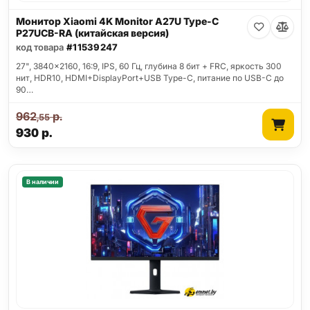
Монитор Xiaomi 4K Monitor A27U Type-C
P27UCB-RA (китайская версия)
код товара
#11539247
27", 3840x2160, 16:9, IPS, 60 Гц, глубина 8 бит + FRC, яркость 300
нит, HDR10, HDMI+DisplayPort+USB Type-C, питание по USB-C до
90…
962
р.
,55
930
р.
В наличии