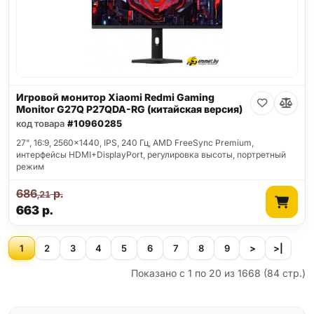
Игровой монитор Xiaomi Redmi Gaming
Monitor G27Q P27QDA-RG (китайская версия)
код товара
#10960285
27", 16:9, 2560x1440, IPS, 240 Гц, AMD FreeSync Premium,
интерфейсы HDMI+DisplayPort, регулировка высоты, портретный
режим
686
р.
,21
663
р.
1
2
3
4
5
6
7
8
9
>
>|
Показано с 1 по 20 из 1668 (84 стр.)