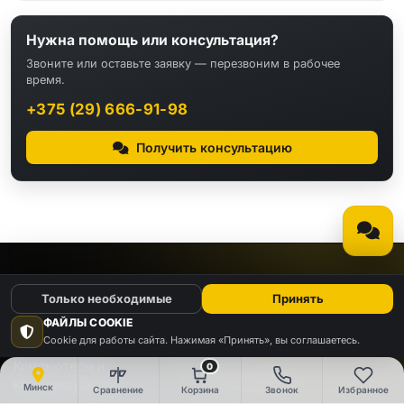
Нужна помощь или консультация?
Звоните или оставьте заявку — перезвоним в рабочее
время.
+375 (29) 666-91-98
Получить консультацию
КАТАЛОГ
Только необходимые
Принять
ФАЙЛЫ COOKIE
Видео
Аудио
Cookie для работы сайта. Нажимая «Принять», вы соглашаетесь.
Компьютеры и
0
Электроника
комплектующие
Минск
Сравнение
Корзина
Звонок
Избранное