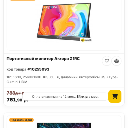
Портативный монитор Arzopa Z1RC
код товара
#10255093
16", 16:10, 2560x1600, IPS, 60 Гц, динамики, интерфейсы USB Type-
C+mini HDMI
788
р.
,57
Оплата частями на 12 мес.:
84
р.
/ мес.
,44
761
р.
,90
Под заказ, 3 дня