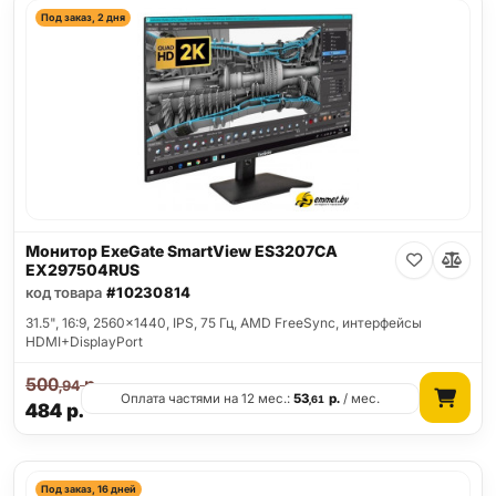
Под заказ, 2 дня
Монитор ExeGate SmartView ES3207CA
EX297504RUS
код товара
#10230814
31.5", 16:9, 2560x1440, IPS, 75 Гц, AMD FreeSync, интерфейсы
HDMI+DisplayPort
500
р.
,94
Оплата частями на 12 мес.:
53
р.
/ мес.
,61
484
р.
Под заказ, 16 дней