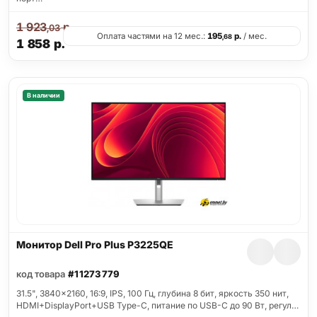
1 923
р.
,03
Оплата частями на 12 мес.:
195
р.
/ мес.
,68
1 858
р.
В наличии
Монитор Dell Pro Plus P3225QE
код товара
#11273779
31.5", 3840x2160, 16:9, IPS, 100 Гц, глубина 8 бит, яркость 350 нит,
HDMI+DisplayPort+USB Type-C, питание по USB-C до 90 Вт, регул…