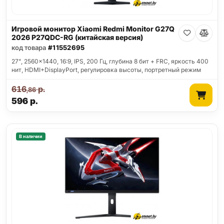
Игровой монитор Xiaomi Redmi Monitor G27Q
2026 P27QDC-RG (китайская версия)
код товара
#11552695
27", 2560x1440, 16:9, IPS, 200 Гц, глубина 8 бит + FRC, яркость 400
нит, HDMI+DisplayPort, регулировка высоты, портретный режим
616
р.
,86
596
р.
В наличии