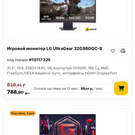
Игровой монитор LG UltraGear 32GS60QC-B
код товара
#10117325
31.5", 16:9, 2560x1440, VA, изогнутый (1000R), 180 Гц, AMD
FreeSync/VESA Adaptive-Sync, интерфейсы HDMI+DisplayPort
816
р.
,41
Оплата частями на 12 мес.:
89
р.
/ мес.
,86
788
р.
,80
Под заказ, 3 дня