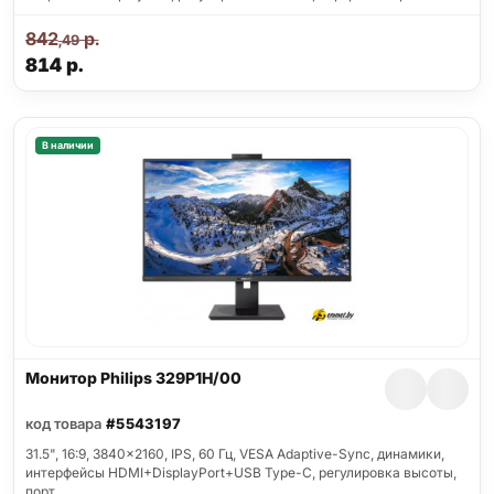
842
р.
,49
814
р.
В наличии
Монитор Philips 329P1H/00
код товара
#5543197
31.5", 16:9, 3840x2160, IPS, 60 Гц, VESA Adaptive-Sync, динамики,
интерфейсы HDMI+DisplayPort+USB Type-C, регулировка высоты,
порт…