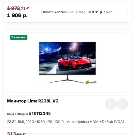
1 972
р.
,71
Оплата частями на 12 мес.:
201
р.
/ мес.
,31
1 906
р.
В наличии
Монитор Lime R238L V2
код товара
#10112345
23.8", 16:9, 1920x1080, IPS, 100 Гц, интерфейсы HDMI+D-Sub (VGA)
313
р.
,61