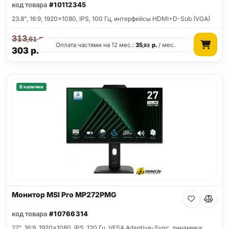
код товара
#10112345
23.8", 16:9, 1920x1080, IPS, 100 Гц, интерфейсы HDMI+D-Sub (VGA)
313
р.
,61
Оплата частями на 12 мес.:
35
р.
/ мес.
,93
303
р.
В наличии
Монитор MSI Pro MP272PMG
код товара
#10766314
27", 16:9, 1920x1080, IPS, 120 Гц, VESA Adaptive-Sync, динамики,