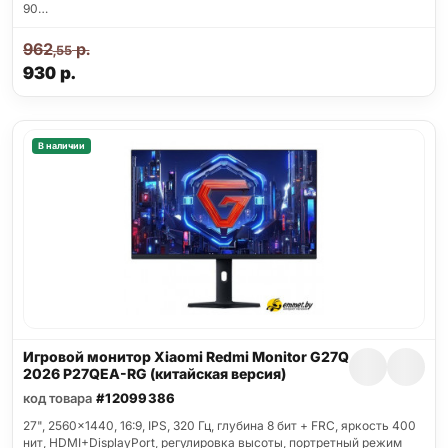
90…
962
р.
,55
930
р.
В наличии
Игровой монитор Xiaomi Redmi Monitor G27Q
2026 P27QEA-RG (китайская версия)
код товара
#12099386
27", 2560x1440, 16:9, IPS, 320 Гц, глубина 8 бит + FRC, яркость 400
нит, HDMI+DisplayPort, регулировка высоты, портретный режим