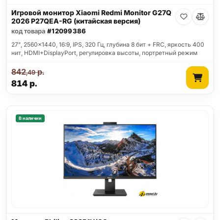
Игровой монитор Xiaomi Redmi Monitor G27Q
2026 P27QEA-RG (китайская версия)
код товара
#12099386
27", 2560x1440, 16:9, IPS, 320 Гц, глубина 8 бит + FRC, яркость 400
нит, HDMI+DisplayPort, регулировка высоты, портретный режим
842
р.
,49
814
р.
В наличии