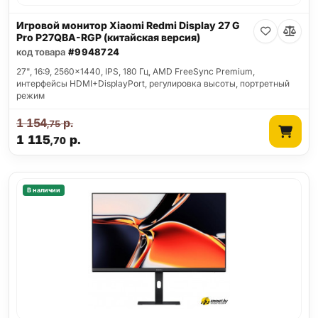
Игровой монитор Xiaomi Redmi Display 27 G
Pro P27QBA-RGP (китайская версия)
код товара
#9948724
27", 16:9, 2560x1440, IPS, 180 Гц, AMD FreeSync Premium,
интерфейсы HDMI+DisplayPort, регулировка высоты, портретный
режим
1 154
р.
,75
1 115
р.
,70
В наличии