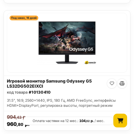
Под заказ, 16 дней
Игровой монитор Samsung Odyssey G5
LS32DG502EIXCI
код товара
#10130410
31.5", 16:9, 2560x1440, IPS, 180 Гц, AMD FreeSync, интерфейсы
HDMI+DisplayPort, регулировка высоты, портретный режим
994
р.
,43
Оплата частями на 12 мес.:
104
р.
/ мес.
,02
960
р.
,80