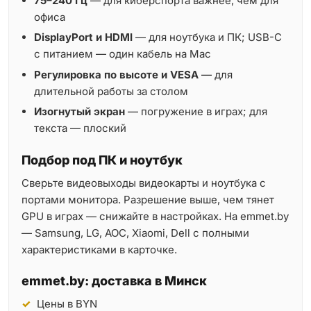
75–240 Гц
— для киберспорта важнее, чем для
офиса
DisplayPort и HDMI
— для ноутбука и ПК; USB-C
с питанием — один кабель на Mac
Регулировка по высоте и VESA
— для
длительной работы за столом
Изогнутый экран
— погружение в играх; для
текста — плоский
Подбор под ПК и ноутбук
Сверьте видеовыходы видеокарты и ноутбука с
портами монитора. Разрешение выше, чем тянет
GPU в играх — снижайте в настройках. На emmet.by
— Samsung, LG, AOC, Xiaomi, Dell с полными
характеристиками в карточке.
emmet.by: доставка в Минск
Цены в BYN