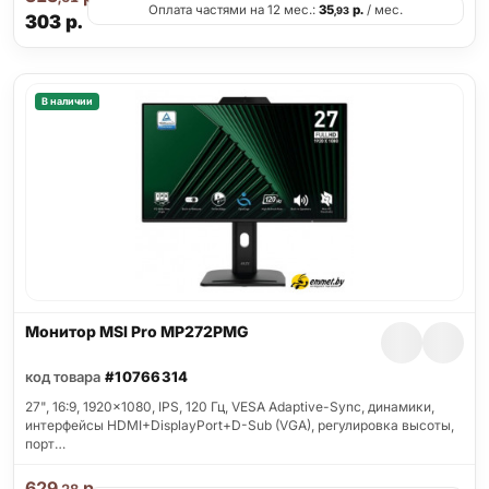
Оплата частями на 12 мес.:
35
р.
/ мес.
,93
303
р.
В наличии
Монитор MSI Pro MP272PMG
код товара
#10766314
27", 16:9, 1920x1080, IPS, 120 Гц, VESA Adaptive-Sync, динамики,
интерфейсы HDMI+DisplayPort+D-Sub (VGA), регулировка высоты,
порт…
629
р.