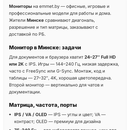
Мониторы
на emmet.by — офисные, игровые и
профессиональные модели для работы и дома.
Жители
Минске
сравнивают диагональ,
разрешение и тип матрицы, заказывают с
доставкой по РБ.
Монитор в Минске: задачи
Для документов и браузера хватит
24–27″ Full HD
или 2K
с IPS. Игры — 144–240 Гц, низкая задержка,
часто с FreeSync или G-Sync. Монтаж, код и
таблицы — 27–32″, 4K, хорошая цветопередача.
Второй монитор — вертикально для чатов и
документации.
Матрица, частота, порты
IPS / VA / OLED
— IPS — углы и цвет; VA —
контраст; OLED — премиум для дизайна