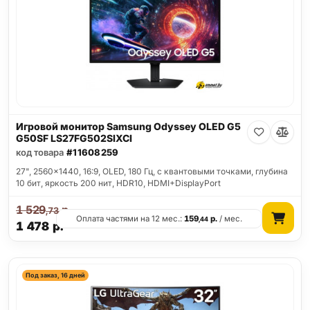
Игровой монитор Samsung Odyssey OLED G5
G50SF LS27FG502SIXCI
код товара
#11608259
27", 2560x1440, 16:9, OLED, 180 Гц, c квантовыми точками, глубина
10 бит, яркость 200 нит, HDR10, HDMI+DisplayPort
1 529
р.
,73
Оплата частями на 12 мес.:
159
р.
/ мес.
,44
1 478
р.
Под заказ, 16 дней