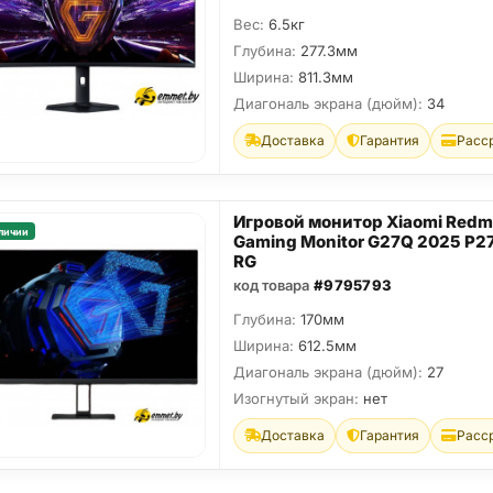
Вес:
6.5кг
Глубина:
277.3мм
Ширина:
811.3мм
Диагональ экрана (дюйм):
34
Доставка
Гарантия
Расс
Игровой монитор Xiaomi Redm
личии
Gaming Monitor G27Q 2025 P
RG
код товара
#9795793
Глубина:
170мм
Ширина:
612.5мм
Диагональ экрана (дюйм):
27
Изогнутый экран:
нет
Доставка
Гарантия
Расс