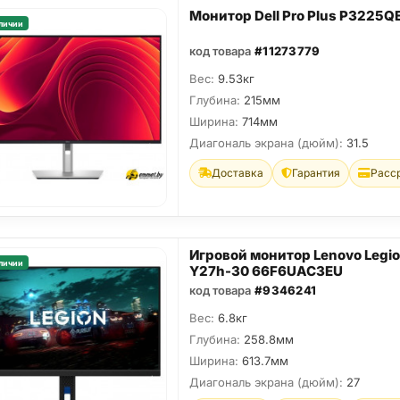
Монитор Dell Pro Plus P3225Q
личии
код товара
#11273779
Вес:
9.53кг
Глубина:
215мм
Ширина:
714мм
Диагональ экрана (дюйм):
31.5
Доставка
Гарантия
Расс
Игровой монитор Lenovo Legi
личии
Y27h-30 66F6UAC3EU
код товара
#9346241
Вес:
6.8кг
Глубина:
258.8мм
Ширина:
613.7мм
Диагональ экрана (дюйм):
27