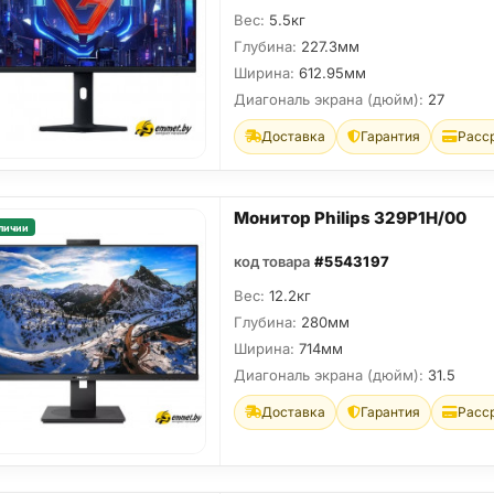
Вес:
5.5кг
Глубина:
227.3мм
Ширина:
612.95мм
Диагональ экрана (дюйм):
27
Доставка
Гарантия
Расс
Монитор Philips 329P1H/00
личии
код товара
#5543197
Вес:
12.2кг
Глубина:
280мм
Ширина:
714мм
Диагональ экрана (дюйм):
31.5
Доставка
Гарантия
Расс