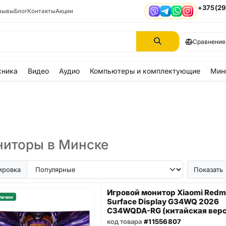
+375(29
зывы
Блог
Контакты
Акции
Viber
Telegram
WhatsApp
Instagram
Сравнение
хника
Видео
Аудио
Компьютеры и комплектующие
Мин
иторы в Минске
ировка
Показать
Игровой монитор Xiaomi Redm
личии
Surface Display G34WQ 2026
C34WQDA-RG (китайская верс
код товара
#11556807