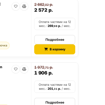
E
2 662
р.
,02
2 572
р.
Оплата частями на 12
мес.:
269
р.
/ мес.
,98
Подробнее
рочка
В корзину
on
1 972
р.
,71
1 906
р.
Оплата частями на 12
мес.:
201
р.
/ мес.
,31
Подробнее