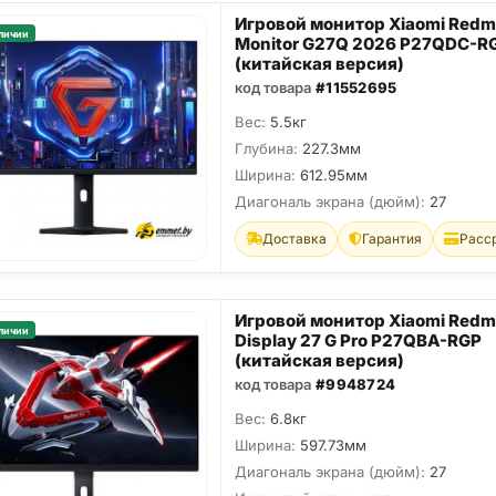
Игровой монитор Xiaomi Redm
личии
Monitor G27Q 2026 P27QDC-R
(китайская версия)
код товара
#11552695
Вес:
5.5кг
Глубина:
227.3мм
Ширина:
612.95мм
Диагональ экрана (дюйм):
27
Доставка
Гарантия
Расс
Игровой монитор Xiaomi Redm
личии
Display 27 G Pro P27QBA-RGP
(китайская версия)
код товара
#9948724
Вес:
6.8кг
Ширина:
597.73мм
Диагональ экрана (дюйм):
27