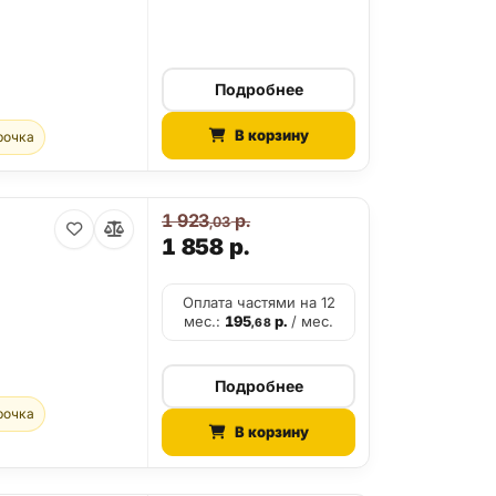
Подробнее
В корзину
рочка
1 923
р.
,03
1 858
р.
Оплата частями на 12
мес.:
195
р.
/ мес.
,68
Подробнее
рочка
В корзину