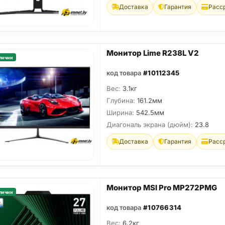
Доставка
Гарантия
Расс
Монитор Lime R238L V2
личии
код товара
#10112345
Вес:
3.1кг
Глубина:
161.2мм
Ширина:
542.5мм
Диагональ экрана (дюйм):
23.8
Доставка
Гарантия
Расс
Монитор MSI Pro MP272PMG
личии
код товара
#10766314
Вес:
6.2кг