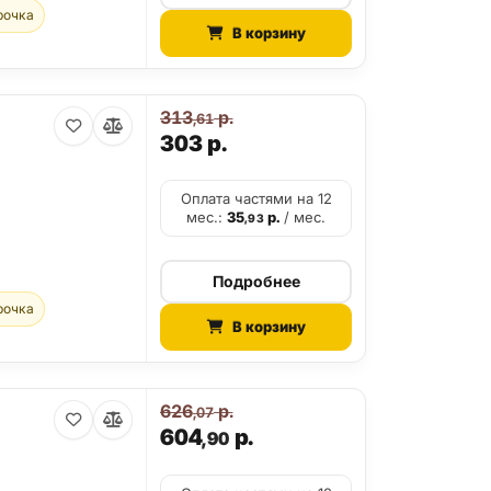
рочка
В корзину
313
р.
,61
303
р.
Оплата частями на 12
мес.:
35
р.
/ мес.
,93
Подробнее
рочка
В корзину
626
р.
,07
604
р.
,90