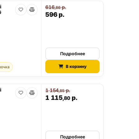
i
616
р.
,86
G
596
р.
Подробнее
В корзину
рочка
i
1 154
р.
,85
1 115
р.
,80
Подробнее