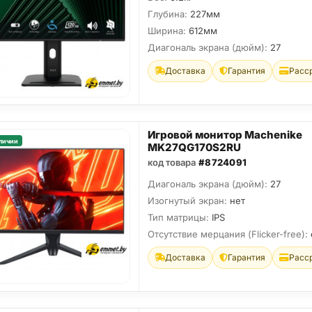
Глубина:
227мм
Ширина:
612мм
Диагональ экрана (дюйм):
27
Доставка
Гарантия
Расс
Игровой монитор Machenike
личии
MK27QG170S2RU
код товара
#8724091
Диагональ экрана (дюйм):
27
Изогнутый экран:
нет
Тип матрицы:
IPS
Отсутствие мерцания (Flicker-free):
Доставка
Гарантия
Расс