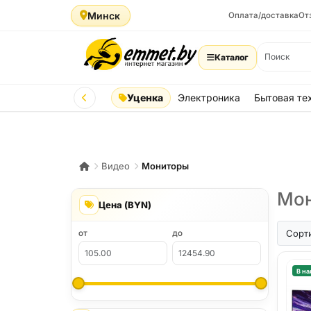
Минск
Оплата/доставка
От
Каталог
Уценка
Электроника
Бытовая те
Видео
Мониторы
Мон
Цена (BYN)
Сорт
ОТ
ДО
В на