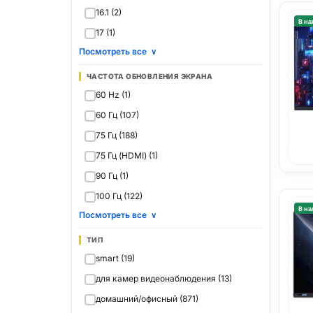
16.1 (2)
В на
17 (1)
Посмотреть все
∨
ЧАСТОТА ОБНОВЛЕНИЯ ЭКРАНА
60 Hz (1)
60 Гц (107)
75 Гц (188)
75 Гц (HDMI) (1)
90 Гц (1)
100 Гц (122)
В на
Посмотреть все
∨
ТИП
smart (19)
для камер видеонаблюдения (13)
домашний/офисный (871)