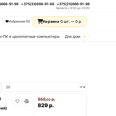
)666-91-98
+375(33)666-91-98
+375(25)666-91-98
Звоните с 9:00 до 20:00
Корзина
·
0 шт. —
0
р.
Избранное (0)
и-ПК и одноплатные компьютеры
Для дома и дачи
Стройка
i
858
р.
,02
829
р.
ия)