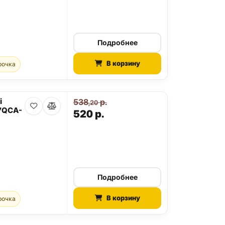
Подробнее
В корзину
рочка
i
538
р.
,20
27QCA-
520
р.
Подробнее
В корзину
рочка