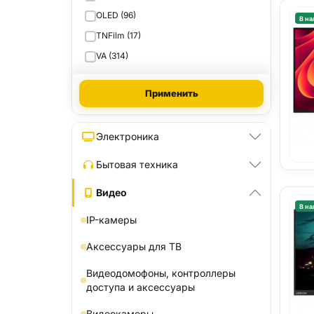
OLED (96)
В на
TNFilm (17)
VA (314)
Применить
Электроника
Бытовая техника
Видео
В на
IP-камеры
Аксессуары для ТВ
Видеодомофоны, контроллеры
доступа и аксессуары
Видеокамеры