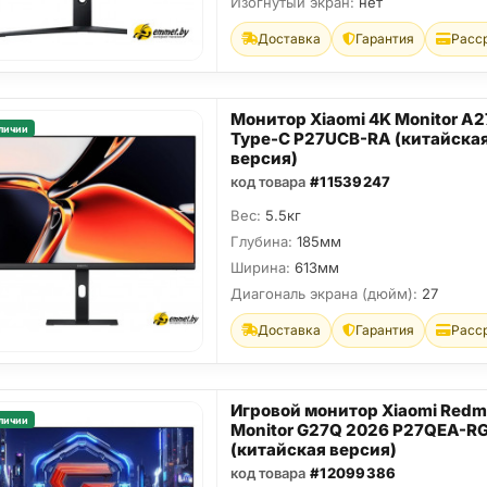
Изогнутый экран:
нет
Доставка
Гарантия
Расс
Монитор Xiaomi 4K Monitor A
личии
Type-C P27UCB-RA (китайска
версия)
код товара
#11539247
Вес:
5.5кг
Глубина:
185мм
Ширина:
613мм
Диагональ экрана (дюйм):
27
Доставка
Гарантия
Расс
Игровой монитор Xiaomi Redm
личии
Monitor G27Q 2026 P27QEA-R
(китайская версия)
код товара
#12099386