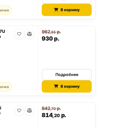
В корзину
рочка
27U
962
р.
,55
я
930
р.
Подробнее
В корзину
рочка
i
842
р.
,70
G
814
р.
,20