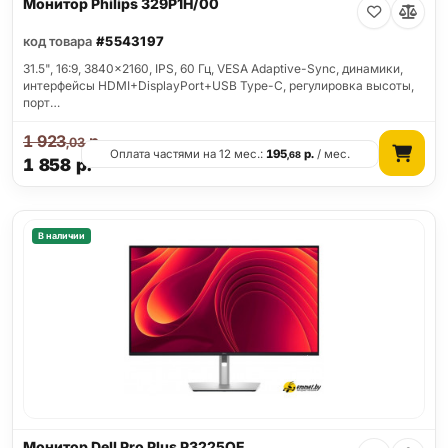
Монитор Philips 329P1H/00
код товара
#5543197
31.5", 16:9, 3840x2160, IPS, 60 Гц, VESA Adaptive-Sync, динамики,
интерфейсы HDMI+DisplayPort+USB Type-C, регулировка высоты,
порт…
1 923
р.
,03
Оплата частями на 12 мес.:
195
р.
/ мес.
,68
1 858
р.
В наличии
Монитор Dell Pro Plus P3225QE