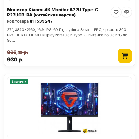
Монитор Xiaomi 4K Monitor A27U Type-C
P27UCB-RA (китайская версия)
код товара
#11539247
27", 3840x2160, 16:9, IPS, 60 Гц, глубина 8 бит + FRC, яркость 300
нит, HDR10, HDMI+DisplayPort+USB Type-C, питание по USB-C до
90…
962
р.
,55
930
р.
В наличии