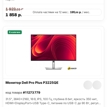
1 923
р.
,03
Оплата частями на 12 мес.:
195
р.
/ мес.
,68
1 858
р.
В наличии
Монитор Dell Pro Plus P3225QE
код товара
#11273779
31.5", 3840x2160, 16:9, IPS, 100 Гц, глубина 8 бит, яркость 350 нит,
HDMI+DisplayPort+USB Type-C, питание по USB-C до 90 Вт, регул…