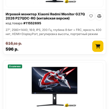
Игровой монитор Xiaomi Redmi Monitor G27Q
2026 P27QDC-RG (китайская версия)
код товара
#11552695
27", 2560x1440, 16:9, IPS, 200 Гц, глубина 8 бит + FRC, яркость 400
нит, HDMI+DisplayPort, регулировка высоты, портретный режим
616
р.
,86
596
р.
В наличии