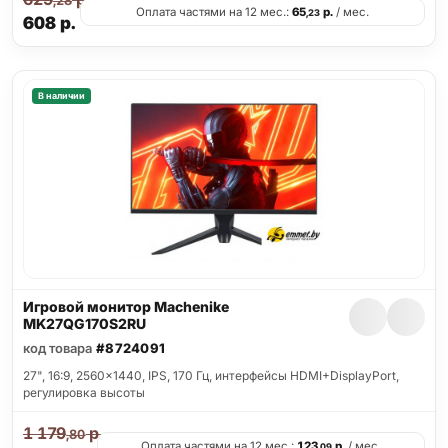
,28
Оплата частями на 12 мес.:
65
р.
/ мес.
,23
608
р.
В наличии
Игровой монитор Machenike
MK27QG170S2RU
код товара
#8724091
27", 16:9, 2560x1440, IPS, 170 Гц, интерфейсы HDMI+DisplayPort,
регулировка высоты
1 179
р.
,80
Оплата частями на 12 мес.:
123
р.
/ мес.
,09