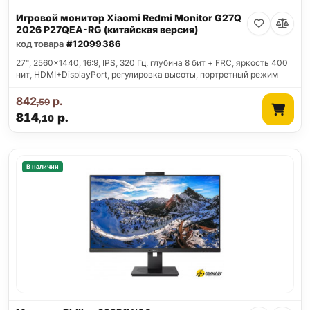
Игровой монитор Xiaomi Redmi Monitor G27Q
2026 P27QEA-RG (китайская версия)
код товара
#12099386
27", 2560x1440, 16:9, IPS, 320 Гц, глубина 8 бит + FRC, яркость 400
нит, HDMI+DisplayPort, регулировка высоты, портретный режим
842
р.
,59
814
р.
,10
В наличии