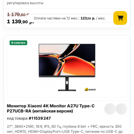
регулировка высоты
1 179
р.
,80
Оплата частями на 12 мес.:
123
р.
/ мес.
,09
1 139
р.
,90
В наличии
Монитор Xiaomi 4K Monitor A27U Type-C
P27UCB-RA (китайская версия)
код товара
#11539247
27", 3840x2160, 16:9, IPS, 60 Гц, глубина 8 бит + FRC, яркость 300
нит, HDR10, HDMI+DisplayPort+USB Type-C, питание по USB-C до