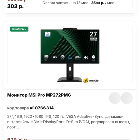
Оплата частями на 12 мес.:
35
р.
/ мес.
,93
303
р.
В наличии
Монитор MSI Pro MP272PMG
код товара
#10766314
27", 16:9, 1920x1080, IPS, 120 Гц, VESA Adaptive-Sync, динамики,
интерфейсы HDMI+DisplayPort+D-Sub (VGA), регулировка высоты,
порт…
629
р.