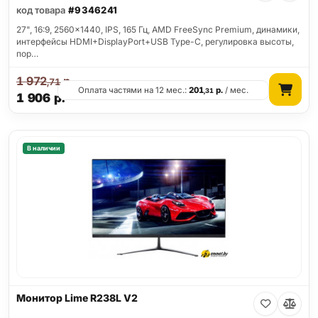
код товара
#9346241
27", 16:9, 2560x1440, IPS, 165 Гц, AMD FreeSync Premium, динамики,
интерфейсы HDMI+DisplayPort+USB Type-C, регулировка высоты,
пор…
1 972
р.
,71
Оплата частями на 12 мес.:
201
р.
/ мес.
,31
1 906
р.
В наличии
Монитор Lime R238L V2