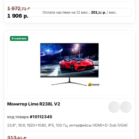
1 972
р.
,71
Оплата частями на 12 мес.:
201
р.
/ мес.
,31
1 906
р.
В наличии
Монитор Lime R238L V2
код товара
#10112345
23.8", 16:9, 1920x1080, IPS, 100 Гц, интерфейсы HDMI+D-Sub (VGA)
313
р.
,61