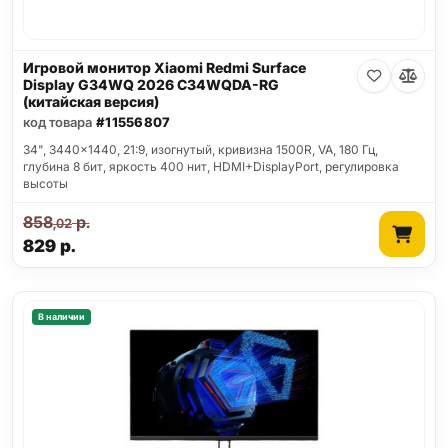
Игровой монитор Xiaomi Redmi Surface
Display G34WQ 2026 C34WQDA-RG
(китайская версия)
код товара
#11556807
34", 3440x1440, 21:9, изогнутый, кривизна 1500R, VA, 180 Гц,
глубина 8 бит, яркость 400 нит, HDMI+DisplayPort, регулировка
высоты
858
р.
,02
829
р.
В наличии