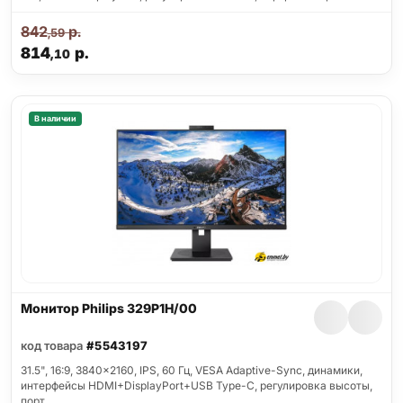
842
р.
,59
814
р.
,10
В наличии
Монитор Philips 329P1H/00
код товара
#5543197
31.5", 16:9, 3840x2160, IPS, 60 Гц, VESA Adaptive-Sync, динамики,
интерфейсы HDMI+DisplayPort+USB Type-C, регулировка высоты,
порт…