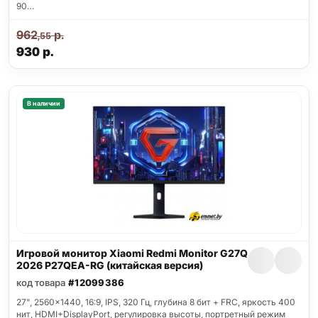
90…
962
р.
,55
930
р.
В наличии
Игровой монитор Xiaomi Redmi Monitor G27Q
2026 P27QEA-RG (китайская версия)
код товара
#12099386
27", 2560x1440, 16:9, IPS, 320 Гц, глубина 8 бит + FRC, яркость 400
нит, HDMI+DisplayPort, регулировка высоты, портретный режим