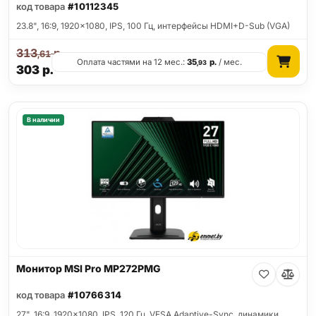
код товара
#10112345
23.8", 16:9, 1920x1080, IPS, 100 Гц, интерфейсы HDMI+D-Sub (VGA)
313
р.
,61
Оплата частями на 12 мес.:
35
р.
/ мес.
,93
303
р.
В наличии
Монитор MSI Pro MP272PMG
код товара
#10766314
27", 16:9, 1920x1080, IPS, 120 Гц, VESA Adaptive-Sync, динамики,