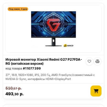
Под заказ, 3 дня
Игровой монитор Xiaomi Redmi G27 P27FDA-
RG (китайская версия)
код товара
#11077399
27", 16:9, 1920x1080, IPS, 200 Гц, AMD FreeSync/совместимый с
NVIDIA G-Sync, интерфейсы HDMI+DisplayPort
510
р.
,57
493
р.
,30