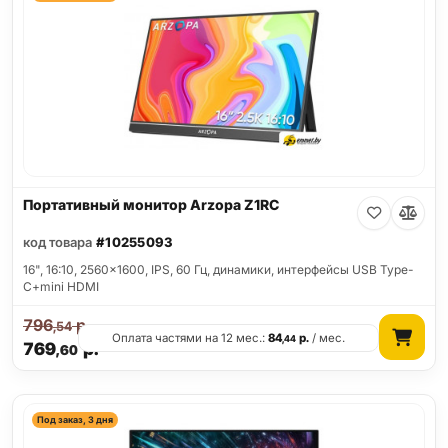
Портативный монитор Arzopa Z1RC
код товара
#10255093
16", 16:10, 2560x1600, IPS, 60 Гц, динамики, интерфейсы USB Type-
C+mini HDMI
796
р.
,54
Оплата частями на 12 мес.:
84
р.
/ мес.
,44
769
р.
,60
Под заказ, 3 дня