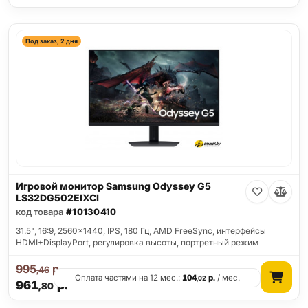
Под заказ, 2 дня
Игровой монитор Samsung Odyssey G5
LS32DG502EIXCI
код товара
#10130410
31.5", 16:9, 2560x1440, IPS, 180 Гц, AMD FreeSync, интерфейсы
HDMI+DisplayPort, регулировка высоты, портретный режим
995
р.
,46
Оплата частями на 12 мес.:
104
р.
/ мес.
,02
961
р.
,80