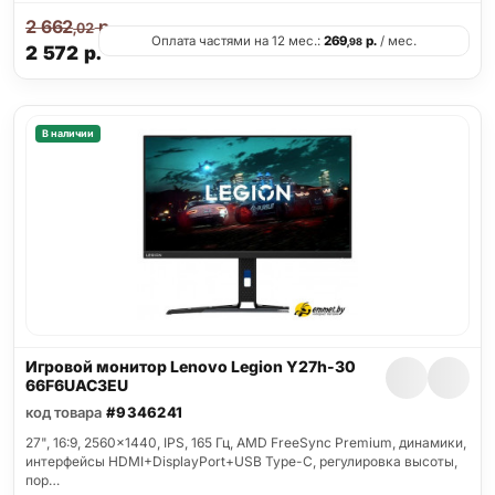
2 662
р.
,02
Оплата частями на 12 мес.:
269
р.
/ мес.
,98
2 572
р.
В наличии
Игровой монитор Lenovo Legion Y27h-30
66F6UAC3EU
код товара
#9346241
27", 16:9, 2560x1440, IPS, 165 Гц, AMD FreeSync Premium, динамики,
интерфейсы HDMI+DisplayPort+USB Type-C, регулировка высоты,
пор…