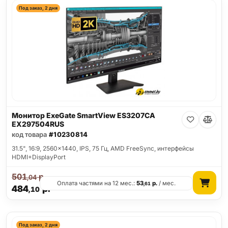
Под заказ, 2 дня
Монитор ExeGate SmartView ES3207CA
EX297504RUS
код товара
#10230814
31.5", 16:9, 2560x1440, IPS, 75 Гц, AMD FreeSync, интерфейсы
HDMI+DisplayPort
501
р.
,04
Оплата частями на 12 мес.:
53
р.
/ мес.
,61
484
р.
,10
Под заказ, 2 дня