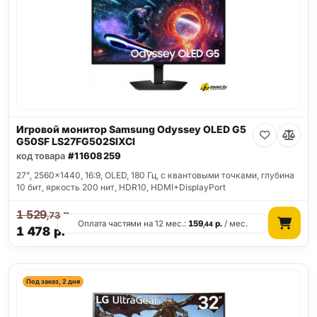
Игровой монитор Samsung Odyssey OLED G5
G50SF LS27FG502SIXCI
код товара
#11608259
27", 2560x1440, 16:9, OLED, 180 Гц, c квантовыми точками, глубина
10 бит, яркость 200 нит, HDR10, HDMI+DisplayPort
1 529
р.
,73
Оплата частями на 12 мес.:
159
р.
/ мес.
,44
1 478
р.
Под заказ, 2 дня