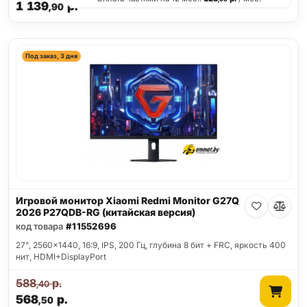
1 139
р.
,90
Под заказ, 3 дня
Игровой монитор Xiaomi Redmi Monitor G27Q
2026 P27QDB-RG (китайская версия)
код товара
#11552696
27", 2560x1440, 16:9, IPS, 200 Гц, глубина 8 бит + FRC, яркость 400
нит, HDMI+DisplayPort
588
р.
,40
568
р.
,50