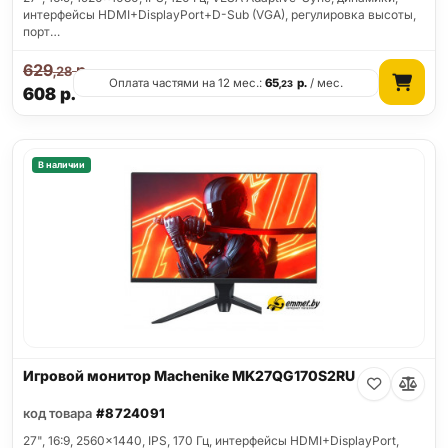
интерфейсы HDMI+DisplayPort+D-Sub (VGA), регулировка высоты,
порт…
629
р.
,28
Оплата частями на 12 мес.:
65
р.
/ мес.
,23
608
р.
В наличии
Игровой монитор Machenike MK27QG170S2RU
код товара
#8724091
27", 16:9, 2560x1440, IPS, 170 Гц, интерфейсы HDMI+DisplayPort,