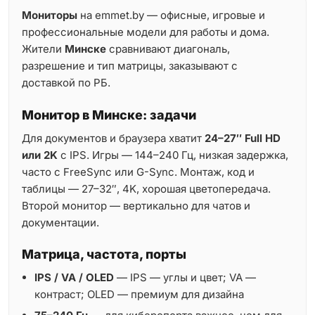
Мониторы
на emmet.by — офисные, игровые и
профессиональные модели для работы и дома.
Жители
Минске
сравнивают диагональ,
разрешение и тип матрицы, заказывают с
доставкой по РБ.
Монитор в Минске: задачи
Для документов и браузера хватит
24–27″ Full HD
или 2K
с IPS. Игры — 144–240 Гц, низкая задержка,
часто с FreeSync или G-Sync. Монтаж, код и
таблицы — 27–32″, 4K, хорошая цветопередача.
Второй монитор — вертикально для чатов и
документации.
Матрица, частота, порты
IPS / VA / OLED
— IPS — углы и цвет; VA —
контраст; OLED — премиум для дизайна