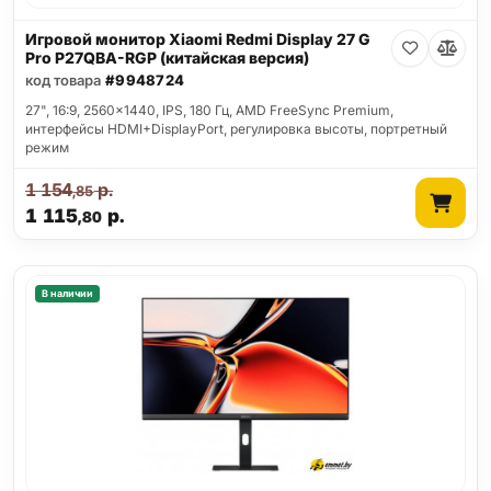
Игровой монитор Xiaomi Redmi Display 27 G
Pro P27QBA-RGP (китайская версия)
код товара
#9948724
27", 16:9, 2560x1440, IPS, 180 Гц, AMD FreeSync Premium,
интерфейсы HDMI+DisplayPort, регулировка высоты, портретный
режим
1 154
р.
,85
1 115
р.
,80
В наличии