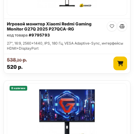
Игровой монитор Xiaomi Redmi Gaming
Monitor G27Q 2025 P27QCA-RG
код товара
#9795793
27", 16:9, 2560x1440, IPS, 180 Гц, VESA Adaptive-Sync, интерфейсы
HDMI+DisplayPort
538
р.
,20
520
р.
В наличии