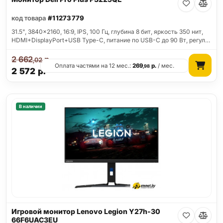
код товара
#11273779
31.5", 3840x2160, 16:9, IPS, 100 Гц, глубина 8 бит, яркость 350 нит,
HDMI+DisplayPort+USB Type-C, питание по USB-C до 90 Вт, регул…
2 662
р.
,02
Оплата частями на 12 мес.:
269
р.
/ мес.
,98
2 572
р.
В наличии
Игровой монитор Lenovo Legion Y27h-30
66F6UAC3EU