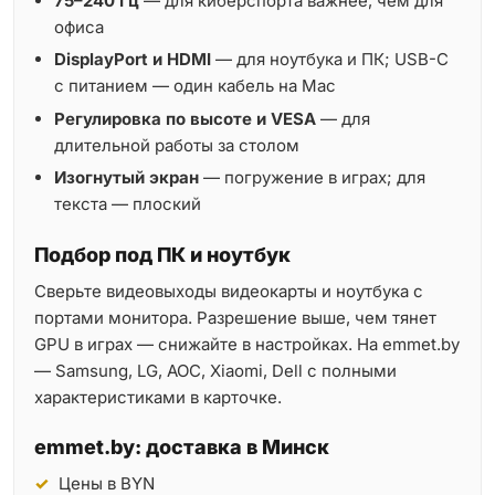
75–240 Гц
— для киберспорта важнее, чем для
офиса
DisplayPort и HDMI
— для ноутбука и ПК; USB-C
с питанием — один кабель на Mac
Регулировка по высоте и VESA
— для
длительной работы за столом
Изогнутый экран
— погружение в играх; для
текста — плоский
Подбор под ПК и ноутбук
Сверьте видеовыходы видеокарты и ноутбука с
портами монитора. Разрешение выше, чем тянет
GPU в играх — снижайте в настройках. На emmet.by
— Samsung, LG, AOC, Xiaomi, Dell с полными
характеристиками в карточке.
emmet.by: доставка в Минск
Цены в BYN