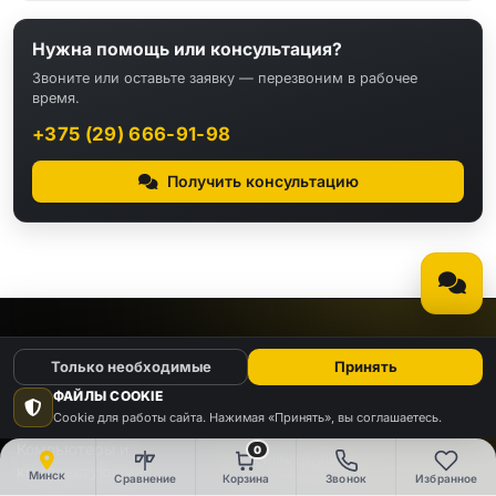
Нужна помощь или консультация?
Звоните или оставьте заявку — перезвоним в рабочее
время.
+375 (29) 666-91-98
Получить консультацию
КАТАЛОГ
Только необходимые
Принять
ФАЙЛЫ COOKIE
Видео
Аудио
Cookie для работы сайта. Нажимая «Принять», вы соглашаетесь.
Компьютеры и
0
Электроника
комплектующие
Минск
Сравнение
Корзина
Звонок
Избранное