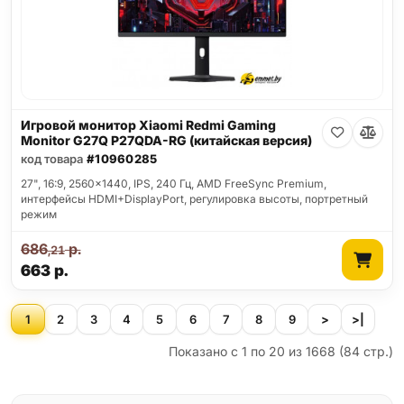
Игровой монитор Xiaomi Redmi Gaming
Monitor G27Q P27QDA-RG (китайская версия)
код товара
#10960285
27", 16:9, 2560x1440, IPS, 240 Гц, AMD FreeSync Premium,
интерфейсы HDMI+DisplayPort, регулировка высоты, портретный
режим
686
р.
,21
663
р.
1
2
3
4
5
6
7
8
9
>
>|
Показано с 1 по 20 из 1668 (84 стр.)