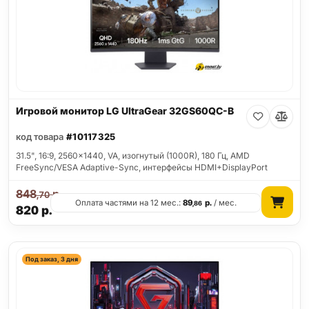
Игровой монитор LG UltraGear 32GS60QC-B
код товара
#10117325
31.5", 16:9, 2560x1440, VA, изогнутый (1000R), 180 Гц, AMD
FreeSync/VESA Adaptive-Sync, интерфейсы HDMI+DisplayPort
848
р.
,70
Оплата частями на 12 мес.:
89
р.
/ мес.
,86
820
р.
Под заказ, 3 дня