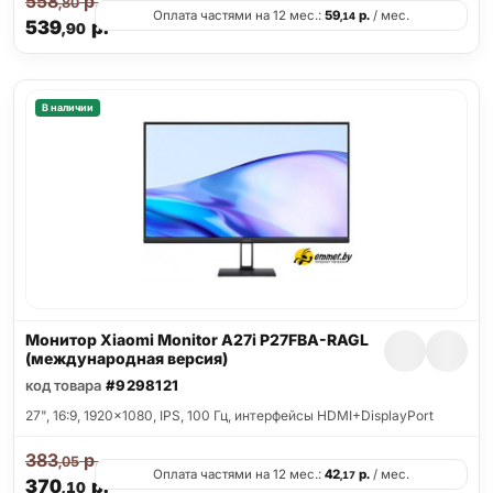
558
р.
,80
Оплата частями на 12 мес.:
59
р.
/ мес.
,14
539
р.
,90
В наличии
Монитор Xiaomi Monitor A27i P27FBA-RAGL
(международная версия)
код товара
#9298121
27", 16:9, 1920x1080, IPS, 100 Гц, интерфейсы HDMI+DisplayPort
383
р.
,05
Оплата частями на 12 мес.:
42
р.
/ мес.
,17
370
р.
,10