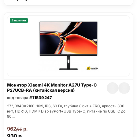
В наличии
Монитор Xiaomi 4K Monitor A27U Type-C
P27UCB-RA (китайская версия)
код товара
#11539247
27", 3840x2160, 16:9, IPS, 60 Гц, глубина 8 бит + FRC, яркость 300
нит, HDR10, HDMI+DisplayPort+USB Type-C, питание по USB-C до
90…
962
р.
,55
930
р.