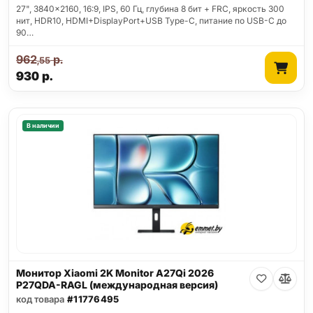
27", 3840x2160, 16:9, IPS, 60 Гц, глубина 8 бит + FRC, яркость 300
нит, HDR10, HDMI+DisplayPort+USB Type-C, питание по USB-C до
90…
962
р.
,55
930
р.
В наличии
Монитор Xiaomi 2K Monitor A27Qi 2026
P27QDA-RAGL (международная версия)
код товара
#11776495