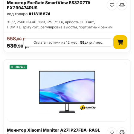
Монитор ExeGate SmartView ES3207TA
EX299474RUS
код товара
#11818874
31.5", 2560x1440, 16:9, IPS, 75 Гц, яркость 300 нит,
HDMI+DisplayPort, регулировка высоты, портретный режим
558
р.
,80
Оплата частями на 12 мес.:
59
р.
/ мес.
,14
539
р.
,90
В наличии
Монитор Xiaomi Monitor A27i P27FBA-RAGL