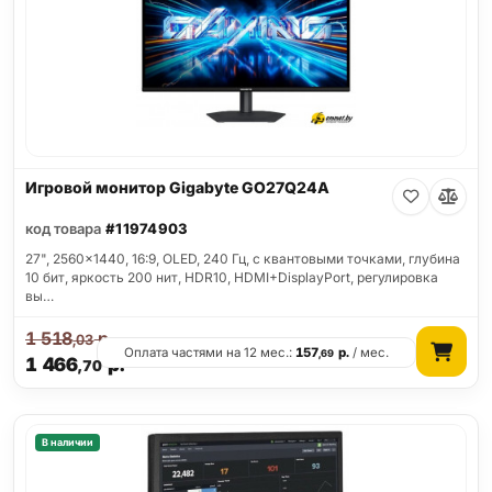
Игровой монитор Gigabyte GO27Q24A
код товара
#11974903
27", 2560x1440, 16:9, OLED, 240 Гц, c квантовыми точками, глубина
10 бит, яркость 200 нит, HDR10, HDMI+DisplayPort, регулировка
вы…
1 518
р.
,03
Оплата частями на 12 мес.:
157
р.
/ мес.
,69
1 466
р.
,70
В наличии