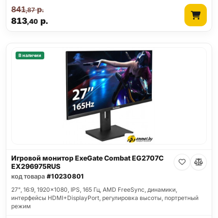
841
р.
,87
813
р.
,40
В наличии
Игровой монитор ExeGate Combat EG2707C
EX296975RUS
код товара
#10230801
27", 16:9, 1920x1080, IPS, 165 Гц, AMD FreeSync, динамики,
интерфейсы HDMI+DisplayPort, регулировка высоты, портретный
режим