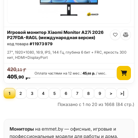
Игровой монитор Xiaomi Monitor A27i 2026
P27FDA-RAGL (международная версия)
код товара
#11973979
27", 1920x1080, 16:9, IPS, 144 Гц, глубина 6 бит + FRC, яркость 300
нит, HDMI+DisplayPort
420
р.
,11
Оплата частями на 12 мес.:
45
р.
/ мес.
,68
405
р.
,90
1
2
3
4
5
6
7
8
9
>
>|
Показано с 1 по 20 из 1668 (84 стр.)
Мониторы
на emmet.by — офисные, игровые и
профессиональные модели для работы и дома.