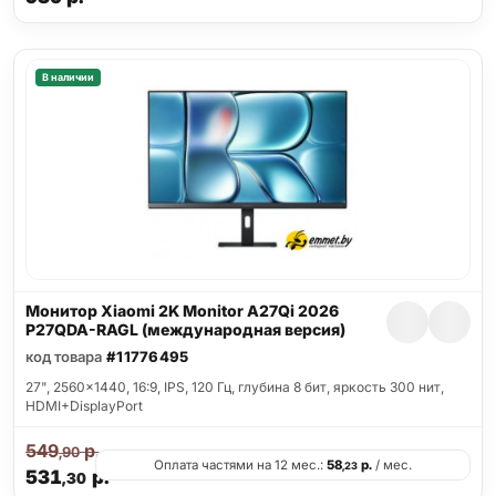
В наличии
Монитор Xiaomi 2K Monitor A27Qi 2026
P27QDA-RAGL (международная версия)
код товара
#11776495
27", 2560x1440, 16:9, IPS, 120 Гц, глубина 8 бит, яркость 300 нит,
HDMI+DisplayPort
549
р.
,90
Оплата частями на 12 мес.:
58
р.
/ мес.
,23
531
р.
,30