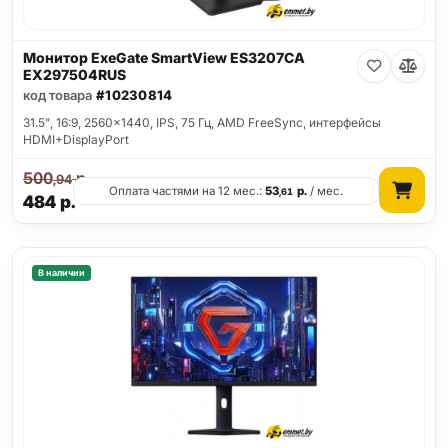
Монитор ExeGate SmartView ES3207CA
EX297504RUS
код товара
#10230814
31.5", 16:9, 2560x1440, IPS, 75 Гц, AMD FreeSync, интерфейсы
HDMI+DisplayPort
500
р.
,94
Оплата частями на 12 мес.:
53
р.
/ мес.
,61
484
р.
В наличии