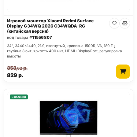
Игровой монитор Xiaomi Redmi Surface
Display G34WQ 2026 C34WQDA-RG
(китайская версия)
код товара
#11556807
34", 3440x1440, 21:9, изогнутый, кривизна 1500R, VA, 180 Гц,
глубина 8 бит, яркость 400 нит, HDMI+DisplayPort, регулировка
высоты
858
р.
,02
829
р.
В наличии