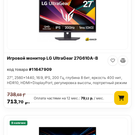
Игровой монитор LG UltraGear 27G610A-B
код товара
#11647909
27", 2560x1440, 16:9, IPS, 200 Гц, глубина 8 бит, яркость 400 нит,
HDR10, HDMI+DisplayPort, регулировка высоты, портретный режим
738
р.
,68
Оплата частями на 12 мес.:
79
р.
/ мес.
,12
713
р.
,70
В наличии