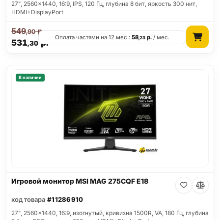
27", 2560x1440, 16:9, IPS, 120 Гц, глубина 8 бит, яркость 300 нит,
HDMI+DisplayPort
549
р.
,90
Оплата частями на 12 мес.:
58
р.
/ мес.
,23
531
р.
,30
В наличии
Игровой монитор MSI MAG 275CQF E18
код товара
#11286910
27", 2560x1440, 16:9, изогнутый, кривизна 1500R, VA, 180 Гц, глубина