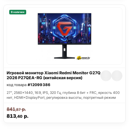
В наличии
Игровой монитор Xiaomi Redmi Monitor G27Q
2026 P27QEA-RG (китайская версия)
код товара
#12099386
27", 2560x1440, 16:9, IPS, 320 Гц, глубина 8 бит + FRC, яркость 400
нит, HDMI+DisplayPort, регулировка высоты, портретный режим
841
р.
,87
813
р.
,40