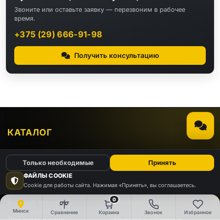
Звоните или оставьте заявку — перезвоним в рабочее
время.
+375 (29) 666-91-98
Получить консультацию
КАТАЛОГ
Видео
Аудио
Только необходимые
Принять
Компьютеры и
ФАЙЛЫ COOKIE
Электроника
комплектующие
Cookie для работы сайта. Нажимая «Принять», вы соглашаетесь.
0
Бытовая техника
Инструменты
Минск
Сравнение
Корзина
Звонок
Избранное
Для дома и дачи
Красота и здоровье