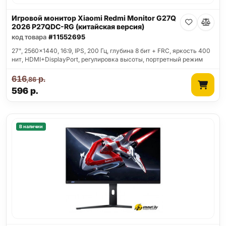
Игровой монитор Xiaomi Redmi Monitor G27Q
2026 P27QDC-RG (китайская версия)
код товара
#11552695
27", 2560x1440, 16:9, IPS, 200 Гц, глубина 8 бит + FRC, яркость 400
нит, HDMI+DisplayPort, регулировка высоты, портретный режим
616
р.
,86
596
р.
В наличии