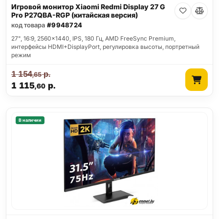
Игровой монитор Xiaomi Redmi Display 27 G
Pro P27QBA-RGP (китайская версия)
код товара
#9948724
27", 16:9, 2560x1440, IPS, 180 Гц, AMD FreeSync Premium,
интерфейсы HDMI+DisplayPort, регулировка высоты, портретный
режим
1 154
р.
,65
1 115
р.
,60
В наличии