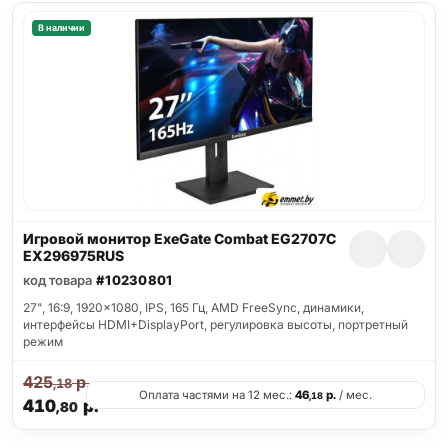
В наличии
Игровой монитор ExeGate Combat EG2707C
EX296975RUS
код товара
#10230801
27", 16:9, 1920x1080, IPS, 165 Гц, AMD FreeSync, динамики,
интерфейсы HDMI+DisplayPort, регулировка высоты, портретный
режим
425
р.
,18
Оплата частями на 12 мес.:
46
р.
/ мес.
,18
410
р.
,80