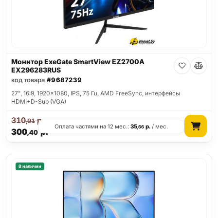
Монитор ExeGate SmartView EZ2700A
EX296283RUS
код товара
#9687239
27", 16:9, 1920x1080, IPS, 75 Гц, AMD FreeSync, интерфейсы
HDMI+D-Sub (VGA)
310
р.
,91
Оплата частями на 12 мес.:
35
р.
/ мес.
,66
300
р.
,40
В наличии