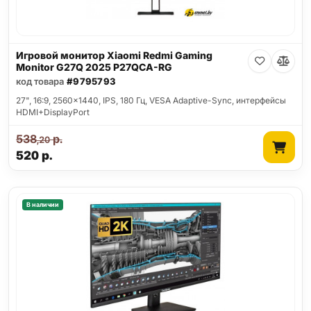
Игровой монитор Xiaomi Redmi Gaming
Monitor G27Q 2025 P27QCA-RG
код товара
#9795793
27", 16:9, 2560x1440, IPS, 180 Гц, VESA Adaptive-Sync, интерфейсы
HDMI+DisplayPort
538
р.
,20
520
р.
В наличии