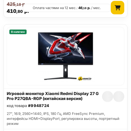
425
р.
,18
Оплата частями на 12 мес.:
46
р.
/ мес.
,18
410
р.
,80
В наличии
Игровой монитор Xiaomi Redmi Display 27 G
Pro P27QBA-RGP (китайская версия)
код товара
#9948724
27", 16:9, 2560x1440, IPS, 180 Гц, AMD FreeSync Premium,
интерфейсы HDMI+DisplayPort, регулировка высоты, портретный
режим