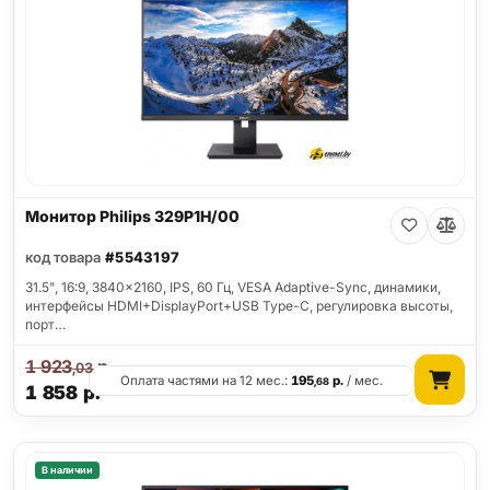
Монитор Philips 329P1H/00
код товара
#5543197
31.5", 16:9, 3840x2160, IPS, 60 Гц, VESA Adaptive-Sync, динамики,
интерфейсы HDMI+DisplayPort+USB Type-C, регулировка высоты,
порт…
1 923
р.
,03
Оплата частями на 12 мес.:
195
р.
/ мес.
,68
1 858
р.
В наличии