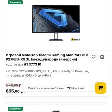
В наличии
Игровой монитор Xiaomi Gaming Monitor G27i
P27FBB-RGGL (международная версия)
код товара
#9377310
27", 16:9, 1920x1080, IPS, 165 Гц, AMD FreeSync Premium,
интерфейсы HDMI+DisplayPort
678
р.
,55
Оплата частями на 12 мес.:
72
р.
/ мес.
,74
655
р.
,60
В наличии