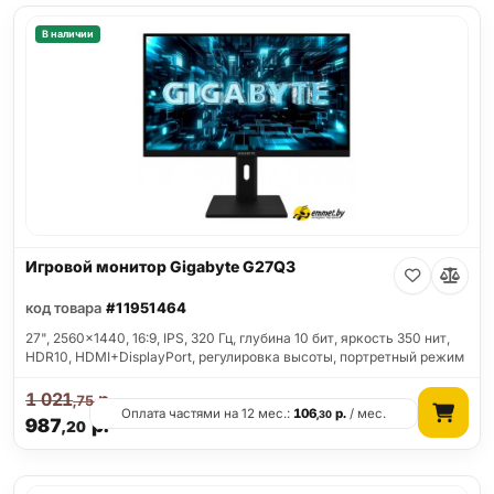
В наличии
Игровой монитор Gigabyte G27Q3
код товара
#11951464
27", 2560x1440, 16:9, IPS, 320 Гц, глубина 10 бит, яркость 350 нит,
HDR10, HDMI+DisplayPort, регулировка высоты, портретный режим
1 021
р.
,75
Оплата частями на 12 мес.:
106
р.
/ мес.
,30
987
р.
,20