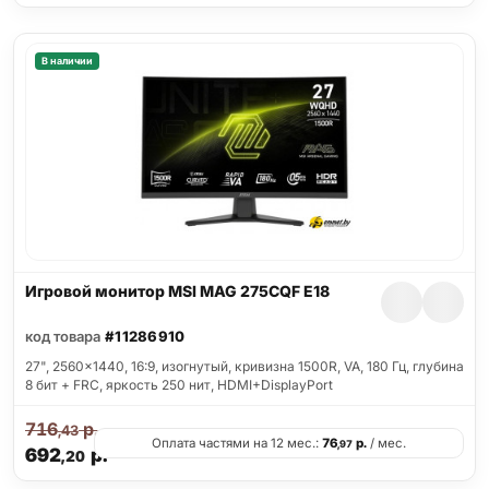
В наличии
Игровой монитор MSI MAG 275CQF E18
код товара
#11286910
27", 2560x1440, 16:9, изогнутый, кривизна 1500R, VA, 180 Гц, глубина
8 бит + FRC, яркость 250 нит, HDMI+DisplayPort
716
р.
,43
Оплата частями на 12 мес.:
76
р.
/ мес.
,97
692
р.
,20