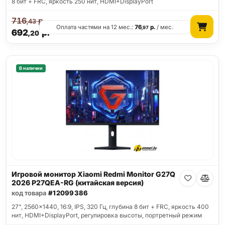
8 бит + FRC, яркость 250 нит, HDMI+DisplayPort
716
р.
,43
Оплата частями на 12 мес.:
76
р.
/ мес.
,97
692
р.
,20
В наличии
Игровой монитор Xiaomi Redmi Monitor G27Q
2026 P27QEA-RG (китайская версия)
код товара
#12099386
27", 2560x1440, 16:9, IPS, 320 Гц, глубина 8 бит + FRC, яркость 400
нит, HDMI+DisplayPort, регулировка высоты, портретный режим