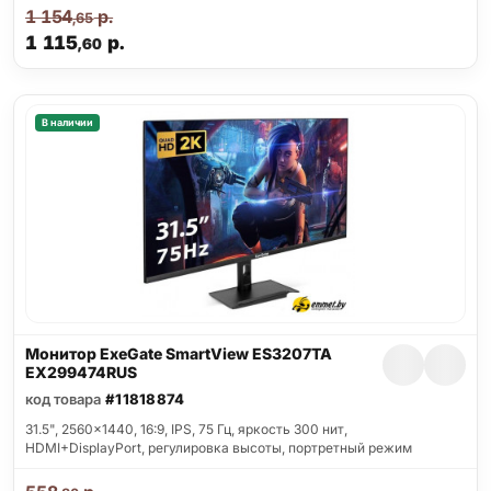
1 154
р.
,65
1 115
р.
,60
В наличии
Монитор ExeGate SmartView ES3207TA
EX299474RUS
код товара
#11818874
31.5", 2560x1440, 16:9, IPS, 75 Гц, яркость 300 нит,
HDMI+DisplayPort, регулировка высоты, портретный режим