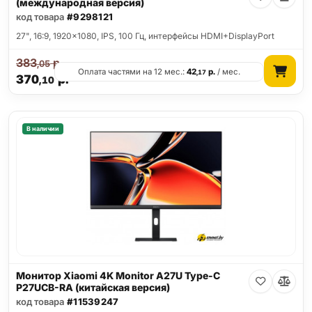
(международная версия)
код товара
#9298121
27", 16:9, 1920x1080, IPS, 100 Гц, интерфейсы HDMI+DisplayPort
383
р.
,05
Оплата частями на 12 мес.:
42
р.
/ мес.
,17
370
р.
,10
В наличии
Монитор Xiaomi 4K Monitor A27U Type-C
P27UCB-RA (китайская версия)
код товара
#11539247