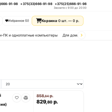
)666-91-98
+375(33)666-91-98
+375(25)666-91-98
Звоните с 9:00 до 20:00
Корзина
·
0 шт. —
0
р.
Избранное (0)
и-ПК и одноплатные компьютеры
Для дома и дачи
Стройка
i
858
р.
,84
829
р.
,80
ия)