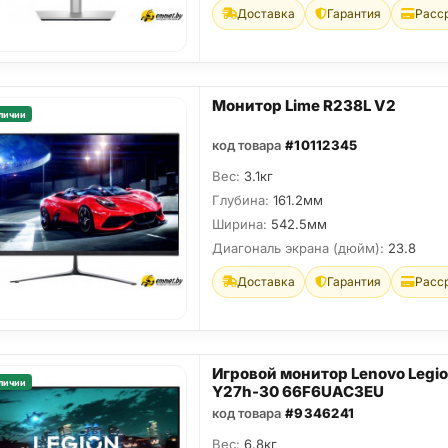
Доставка
Гарантия
Расс
Монитор Lime R238L V2
личии
код товара
#10112345
Вес:
3.1кг
Глубина:
161.2мм
Ширина:
542.5мм
Диагональ экрана (дюйм):
23.8
Доставка
Гарантия
Расс
Игровой монитор Lenovo Legi
личии
Y27h-30 66F6UAC3EU
код товара
#9346241
Вес:
6.8кг