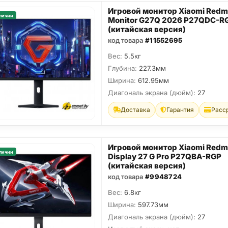
Игровой монитор Xiaomi Redm
личии
Monitor G27Q 2026 P27QDC-R
(китайская версия)
код товара
#11552695
Вес:
5.5кг
Глубина:
227.3мм
Ширина:
612.95мм
Диагональ экрана (дюйм):
27
Доставка
Гарантия
Расс
Игровой монитор Xiaomi Redm
личии
Display 27 G Pro P27QBA-RGP
(китайская версия)
код товара
#9948724
Вес:
6.8кг
Ширина:
597.73мм
Диагональ экрана (дюйм):
27