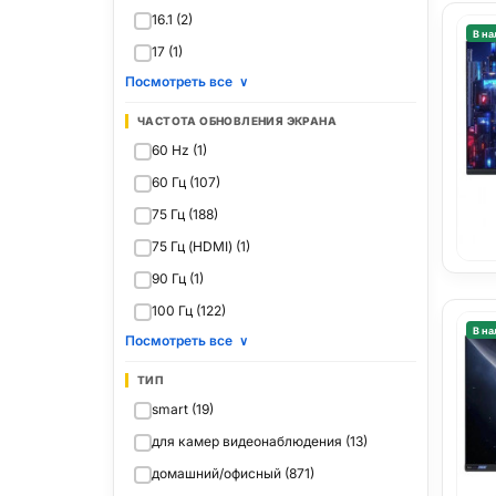
16.1 (2)
В на
17 (1)
Посмотреть все
∨
ЧАСТОТА ОБНОВЛЕНИЯ ЭКРАНА
60 Hz (1)
60 Гц (107)
75 Гц (188)
75 Гц (HDMI) (1)
90 Гц (1)
100 Гц (122)
В на
Посмотреть все
∨
ТИП
smart (19)
для камер видеонаблюдения (13)
домашний/офисный (871)