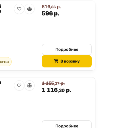
i
616
р.
,86
G
596
р.
Подробнее
В корзину
рочка
i
1 155
р.
,37
1 116
р.
,30
Подробнее