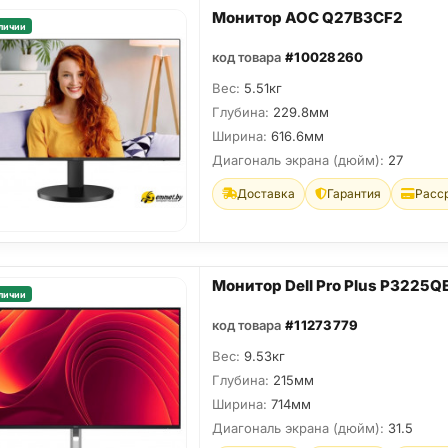
Монитор AOC Q27B3CF2
личии
код товара
#10028260
Вес:
5.51кг
Глубина:
229.8мм
Ширина:
616.6мм
Диагональ экрана (дюйм):
27
Доставка
Гарантия
Расс
Монитор Dell Pro Plus P3225Q
личии
код товара
#11273779
Вес:
9.53кг
Глубина:
215мм
Ширина:
714мм
Диагональ экрана (дюйм):
31.5