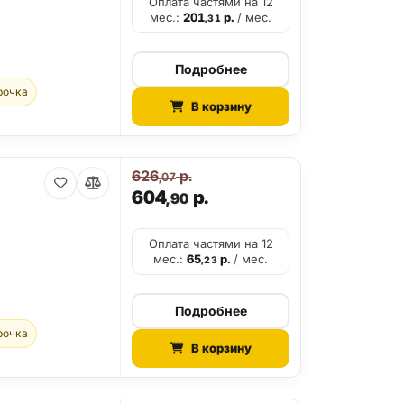
Оплата частями на 12
мес.:
201
р.
/ мес.
,31
Подробнее
рочка
В корзину
626
р.
,07
604
р.
,90
Оплата частями на 12
мес.:
65
р.
/ мес.
,23
Подробнее
рочка
В корзину