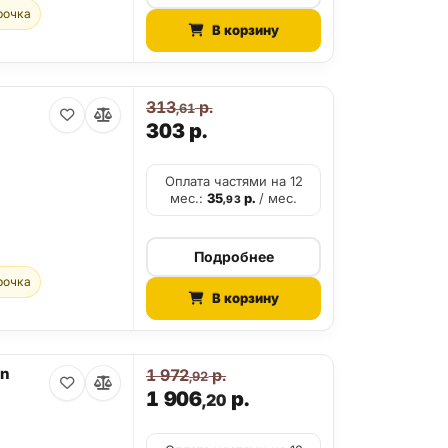
рочка
В корзину
313
р.
,61
303
р.
Оплата частями на 12
мес.:
35
р.
/ мес.
,93
Подробнее
рочка
В корзину
on
1 972
р.
,92
1 906
р.
,20