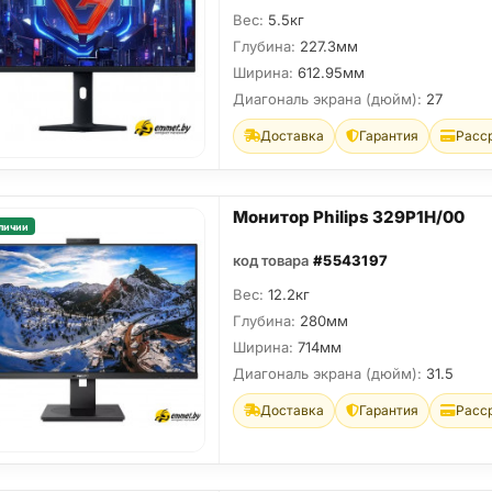
Вес:
5.5кг
Глубина:
227.3мм
Ширина:
612.95мм
Диагональ экрана (дюйм):
27
Доставка
Гарантия
Расс
Монитор Philips 329P1H/00
личии
код товара
#5543197
Вес:
12.2кг
Глубина:
280мм
Ширина:
714мм
Диагональ экрана (дюйм):
31.5
Доставка
Гарантия
Расс