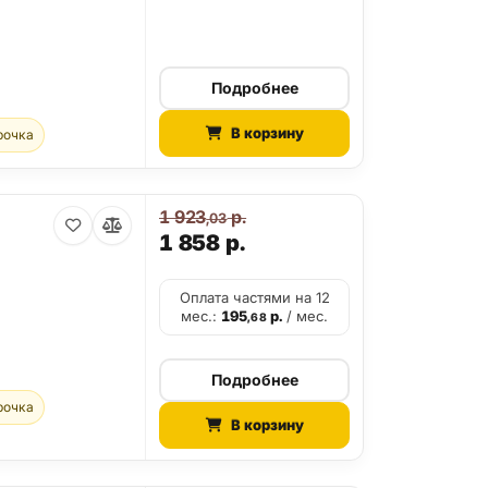
Подробнее
В корзину
рочка
1 923
р.
,03
1 858
р.
Оплата частями на 12
мес.:
195
р.
/ мес.
,68
Подробнее
рочка
В корзину