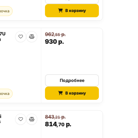
В корзину
рочка
27U
962
р.
,55
я
930
р.
Подробнее
В корзину
рочка
i
843
р.
,21
G
814
р.
,70