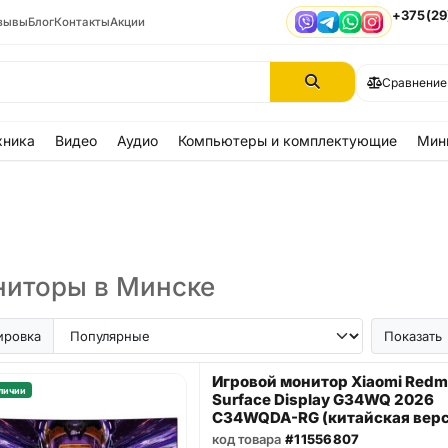
+375(29
зывы
Блог
Контакты
Акции
Viber
Telegram
WhatsApp
Instagram
Сравнение
хника
Видео
Аудио
Компьютеры и комплектующие
Мин
иторы в Минске
ировка
Показать
Игровой монитор Xiaomi Redm
личии
Surface Display G34WQ 2026
C34WQDA-RG (китайская верс
код товара
#11556807