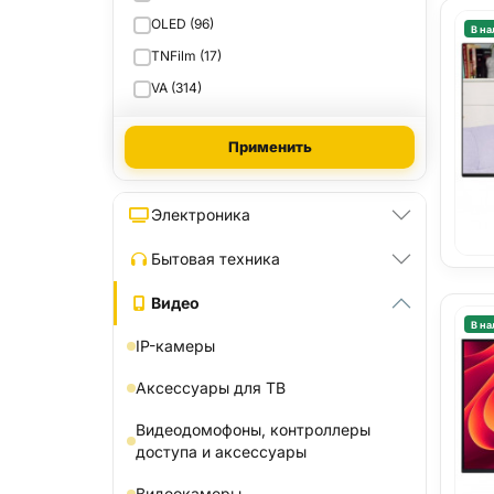
OLED (96)
В на
TNFilm (17)
VA (314)
Применить
Электроника
Бытовая техника
Видео
В на
IP-камеры
Аксессуары для ТВ
Видеодомофоны, контроллеры
доступа и аксессуары
Видеокамеры