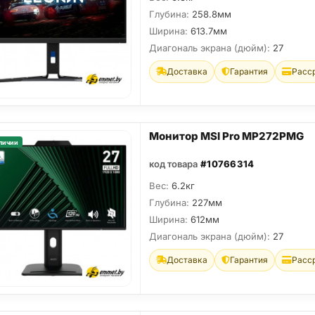
Глубина:
258.8мм
Ширина:
613.7мм
Диагональ экрана (дюйм):
27
Доставка
Гарантия
Расс
Монитор MSI Pro MP272PMG
личии
код товара
#10766314
Вес:
6.2кг
Глубина:
227мм
Ширина:
612мм
Диагональ экрана (дюйм):
27
Доставка
Гарантия
Расс