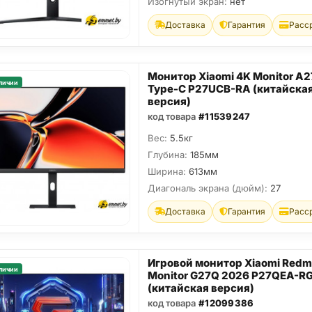
Изогнутый экран:
нет
Доставка
Гарантия
Расс
Монитор Xiaomi 4K Monitor A
личии
Type-C P27UCB-RA (китайска
версия)
код товара
#11539247
Вес:
5.5кг
Глубина:
185мм
Ширина:
613мм
Диагональ экрана (дюйм):
27
Доставка
Гарантия
Расс
Игровой монитор Xiaomi Redm
личии
Monitor G27Q 2026 P27QEA-R
(китайская версия)
код товара
#12099386