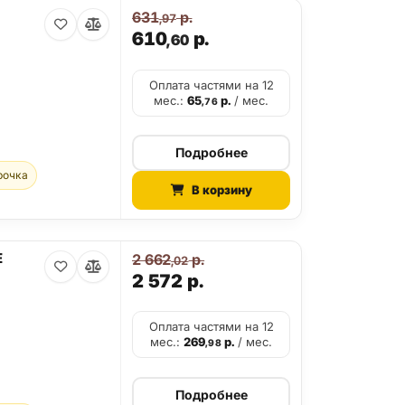
631
р.
,97
610
р.
,60
Оплата частями на 12
мес.:
65
р.
/ мес.
,76
Подробнее
рочка
В корзину
E
2 662
р.
,02
2 572
р.
Оплата частями на 12
мес.:
269
р.
/ мес.
,98
Подробнее