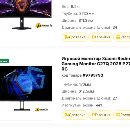
Вес:
6.5кг
Глубина:
277.3мм
Ширина:
811.3мм
Диагональ экрана (дюйм):
34
Доставка
Гарантия
Расс
Игровой монитор Xiaomi Redm
личии
Gaming Monitor G27Q 2025 P
RG
код товара
#9795793
Глубина:
170мм
Ширина:
612.5мм
Диагональ экрана (дюйм):
27
Изогнутый экран:
нет
Доставка
Гарантия
Расс