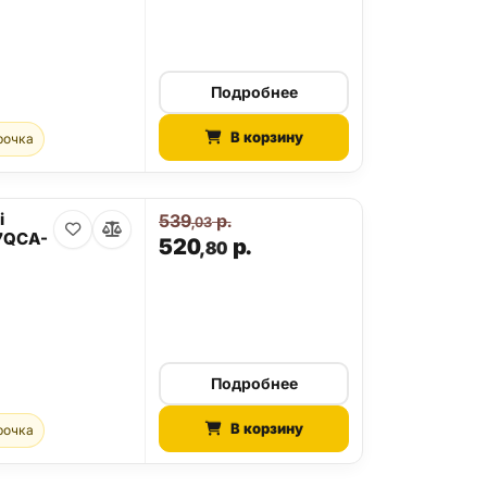
Подробнее
В корзину
рочка
i
539
р.
,03
27QCA-
520
р.
,80
Подробнее
В корзину
рочка