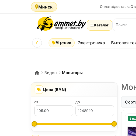
Минск
Оплата/доставка
От
Каталог
Уценка
Электроника
Бытовая те
Видео
Мониторы
Мон
Цена (BYN)
Сорт
ОТ
ДО
В на