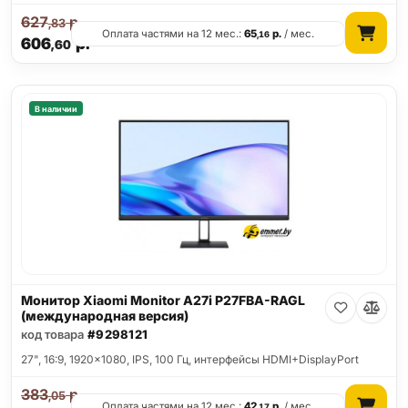
627
р.
,83
Оплата частями на 12 мес.:
65
р.
/ мес.
,16
606
р.
,60
В наличии
Монитор Xiaomi Monitor A27i P27FBA-RAGL
(международная версия)
код товара
#9298121
27", 16:9, 1920x1080, IPS, 100 Гц, интерфейсы HDMI+DisplayPort
383
р.
,05
Оплата частями на 12 мес.:
42
р.
/ мес.
,17