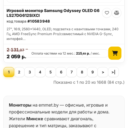
Игровой монитор Samsung Odyssey OLED G6
LS27DG612SIXCI
код товара
#10583948
27", 16:9, 2560x1440, OLED, подсветка с квантовыми точками, 240
Гц, AMD FreeSync Premium Pro/совместимый с NVIDIA G-Sync,
интерфей…
2 131
р.
,07
Оплата частями на 12 мес.:
215
р.
/ мес.
,49
2 059
р.
1
2
3
4
5
6
7
8
9
>
>|
Показано с 1 по 20 из 1668 (84 стр.)
Мониторы
на emmet.by — офисные, игровые и
профессиональные модели для работы и дома.
Жители
Минске
сравнивают диагональ,
разрешение и тип матрицы, заказывают с