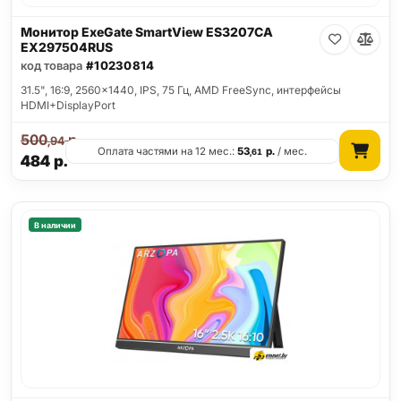
Монитор ExeGate SmartView ES3207CA
EX297504RUS
код товара
#10230814
31.5", 16:9, 2560x1440, IPS, 75 Гц, AMD FreeSync, интерфейсы
HDMI+DisplayPort
500
р.
,94
Оплата частями на 12 мес.:
53
р.
/ мес.
,61
484
р.
В наличии