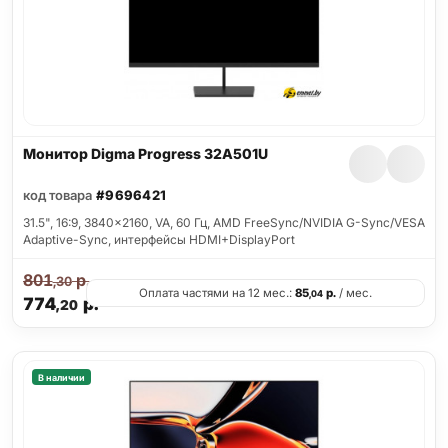
Монитор Digma Progress 32A501U
код товара
#9696421
31.5", 16:9, 3840x2160, VA, 60 Гц, AMD FreeSync/NVIDIA G-Sync/VESA
Adaptive-Sync, интерфейсы HDMI+DisplayPort
801
р.
,30
Оплата частями на 12 мес.:
85
р.
/ мес.
,04
774
р.
,20
В наличии