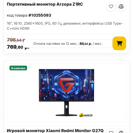
Портативный монитор Arzopa Z1RC
код товара
#10255093
16", 16:10, 2560x1600, IPS, 60 Гц, динамики, интерфейсы USB Type-
C+mini HDMI
796
р.
,54
Оплата частями на 12 мес.:
84
р.
/ мес.
,44
769
р.
,60
В наличии
Игровой монитор Xiaomi Redmi Monitor G27Q