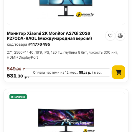
Монитор Xiaomi 2K Monitor A27Qi 2026
P27QDA-RAGL (международная версия)
код товара
#11776495
27", 2560x1440, 16:9, IPS, 120 Гц, глубина 8 бит, яркость 300 нит,
HDMI+DisplayPort
549
р.
,90
Оплата частями на 12 мес.:
58
р.
/ мес.
,23
531
р.
,30
В наличии