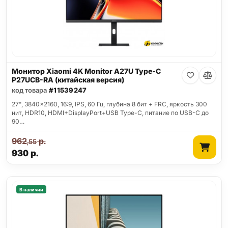
Монитор Xiaomi 4K Monitor A27U Type-C
P27UCB-RA (китайская версия)
код товара
#11539247
27", 3840x2160, 16:9, IPS, 60 Гц, глубина 8 бит + FRC, яркость 300
нит, HDR10, HDMI+DisplayPort+USB Type-C, питание по USB-C до
90…
962
р.
,55
930
р.
В наличии