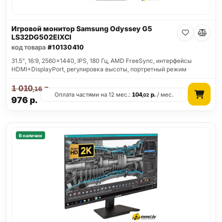
Игровой монитор Samsung Odyssey G5
LS32DG502EIXCI
код товара
#10130410
31.5", 16:9, 2560x1440, IPS, 180 Гц, AMD FreeSync, интерфейсы
HDMI+DisplayPort, регулировка высоты, портретный режим
1 010
р.
,16
Оплата частями на 12 мес.:
104
р.
/ мес.
,02
976
р.
В наличии