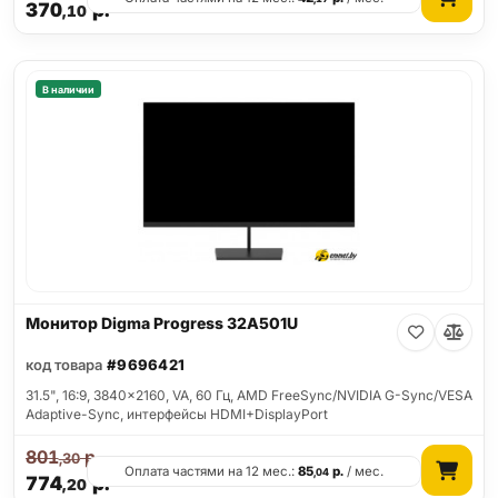
370
р.
,10
В наличии
Монитор Digma Progress 32A501U
код товара
#9696421
31.5", 16:9, 3840x2160, VA, 60 Гц, AMD FreeSync/NVIDIA G-Sync/VESA
Adaptive-Sync, интерфейсы HDMI+DisplayPort
801
р.
,30
Оплата частями на 12 мес.:
85
р.
/ мес.
,04
774
р.
,20