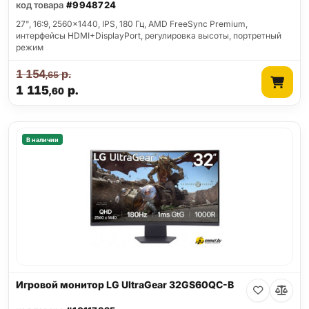
код товара
#9948724
27", 16:9, 2560x1440, IPS, 180 Гц, AMD FreeSync Premium,
интерфейсы HDMI+DisplayPort, регулировка высоты, портретный
режим
1 154
р.
,65
1 115
р.
,60
В наличии
Игровой монитор LG UltraGear 32GS60QC-B