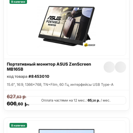
В наличии
Портативный монитор ASUS ZenScreen
MB165B
код товара
#8453010
15.6", 16:9, 1366x768, TN+Film, 60 Гц, интерфейсы USB Type-A
627
р.
,83
Оплата частями на 12 мес.:
65
р.
/ мес.
,16
606
р.
,60
В наличии