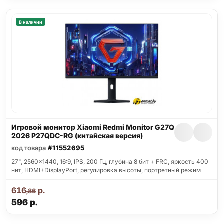
В наличии
Игровой монитор Xiaomi Redmi Monitor G27Q
2026 P27QDC-RG (китайская версия)
код товара
#11552695
27", 2560x1440, 16:9, IPS, 200 Гц, глубина 8 бит + FRC, яркость 400
нит, HDMI+DisplayPort, регулировка высоты, портретный режим
616
р.
,86
596
р.