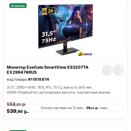
В наличии
Монитор ExeGate SmartView ES3207TA
EX299474RUS
код товара
#11818874
31.5", 2560x1440, 16:9, IPS, 75 Гц, яркость 300 нит,
HDMI+DisplayPort, регулировка высоты, портретный режим
558
р.
,80
Оплата частями на 12 мес.:
59
р.
/ мес.
,14
539
р.
,90