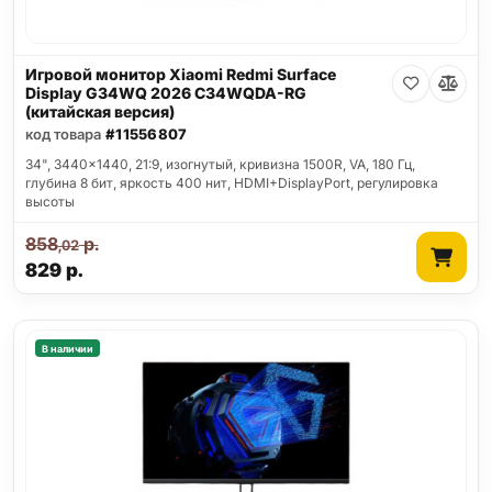
Игровой монитор Xiaomi Redmi Surface
Display G34WQ 2026 C34WQDA-RG
(китайская версия)
код товара
#11556807
34", 3440x1440, 21:9, изогнутый, кривизна 1500R, VA, 180 Гц,
глубина 8 бит, яркость 400 нит, HDMI+DisplayPort, регулировка
высоты
858
р.
,02
829
р.
В наличии