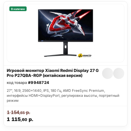
В наличии
Игровой монитор Xiaomi Redmi Display 27 G
Pro P27QBA-RGP (китайская версия)
код товара
#9948724
27", 16:9, 2560x1440, IPS, 180 Гц, AMD FreeSync Premium,
интерфейсы HDMI+DisplayPort, регулировка высоты, портретный
режим
1 154
р.
,65
1 115
р.
,60