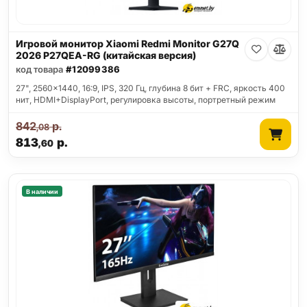
Игровой монитор Xiaomi Redmi Monitor G27Q
2026 P27QEA-RG (китайская версия)
код товара
#12099386
27", 2560x1440, 16:9, IPS, 320 Гц, глубина 8 бит + FRC, яркость 400
нит, HDMI+DisplayPort, регулировка высоты, портретный режим
842
р.
,08
813
р.
,60
В наличии