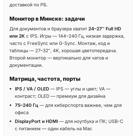
доставкой по РБ.
Монитор в Минске: задачи
Для документов и браузера хватит
24–27″ Full HD
или 2K
с IPS. Игры — 144–240 Гц, низкая задержка,
часто с FreeSync или G-Sync. Монтаж, код и
таблицы — 27–32″, 4K, хорошая цветопередача.
Второй монитор — вертикально для чатов и
документации.
Матрица, частота, порты
IPS / VA / OLED
— IPS — углы и цвет; VA —
контраст; OLED — премиум для дизайна
75–240 Гц
— для киберспорта важнее, чем для
офиса
DisplayPort и HDMI
— для ноутбука и ПК; USB-C
с питанием — один кабель на Mac