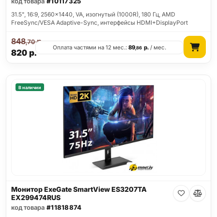
код товара
#10117325
31.5", 16:9, 2560x1440, VA, изогнутый (1000R), 180 Гц, AMD
FreeSync/VESA Adaptive-Sync, интерфейсы HDMI+DisplayPort
848
р.
,70
Оплата частями на 12 мес.:
89
р.
/ мес.
,86
820
р.
В наличии
Монитор ExeGate SmartView ES3207TA
EX299474RUS
код товара
#11818874