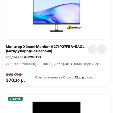
Монитор Xiaomi Monitor A27i P27FBA-RAGL
(международная версия)
код товара
#9298121
27", 16:9, 1920x1080, IPS, 100 Гц, интерфейсы HDMI+DisplayPort
383
р.
,05
Оплата частями на 12 мес.:
42
р.
/ мес.
,17
370
р.
,10
В наличии