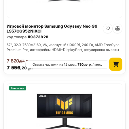
Игровой монитор Samsung Odyssey Neo G9
LS57CG952NIXCI
код товара
#9373828
57", 32:9, 7680x2160, VA, изогнутый (1000R), 240 Гц, AMD FreeSync
Premium Pro, интерфейсы HDMI+DisplayPort, регулировка высоты
7 820
р.
,67
Оплата частями на 12 мес.:
780
р.
/ мес.
,39
7 556
р.
,20
В наличии