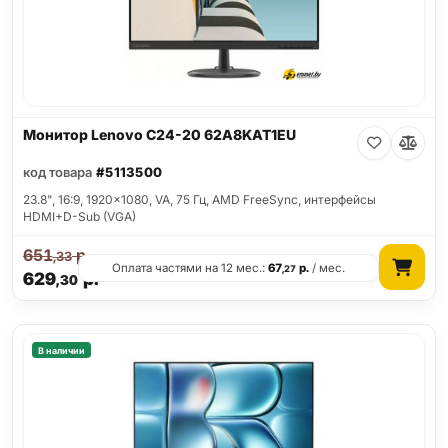
Монитор Lenovo C24-20 62A8KAT1EU
код товара
#5113500
23.8", 16:9, 1920x1080, VA, 75 Гц, AMD FreeSync, интерфейсы
HDMI+D-Sub (VGA)
651
р.
,33
Оплата частями на 12 мес.:
67
р.
/ мес.
,27
629
р.
,30
В наличии