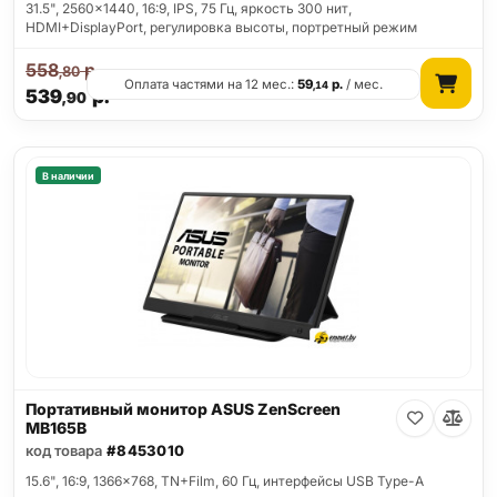
31.5", 2560x1440, 16:9, IPS, 75 Гц, яркость 300 нит,
HDMI+DisplayPort, регулировка высоты, портретный режим
558
р.
,80
Оплата частями на 12 мес.:
59
р.
/ мес.
,14
539
р.
,90
В наличии
Портативный монитор ASUS ZenScreen
MB165B
код товара
#8453010
15.6", 16:9, 1366x768, TN+Film, 60 Гц, интерфейсы USB Type-A