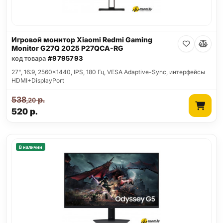
Игровой монитор Xiaomi Redmi Gaming
Monitor G27Q 2025 P27QCA-RG
код товара
#9795793
27", 16:9, 2560x1440, IPS, 180 Гц, VESA Adaptive-Sync, интерфейсы
HDMI+DisplayPort
538
р.
,20
520
р.
В наличии