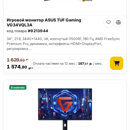
Игровой монитор ASUS TUF Gaming
VG34VQL3A
код товара
#9213944
34", 21:9, 3440x1440, VA, изогнутый (1500R), 180 Гц, AMD FreeSync
Premium Pro, динамики, интерфейсы HDMI+DisplayPort,
регулировка …
1 629
р.
,92
Оплата частями на 12 мес.:
167
р.
/ мес.
,57
1 574
р.
,80
В наличии