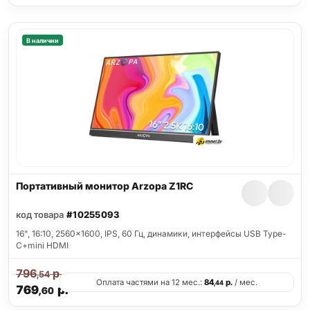
В наличии
Портативный монитор Arzopa Z1RC
код товара
#10255093
16", 16:10, 2560x1600, IPS, 60 Гц, динамики, интерфейсы USB Type-
C+mini HDMI
796
р.
,54
Оплата частями на 12 мес.:
84
р.
/ мес.
,44
769
р.
,60