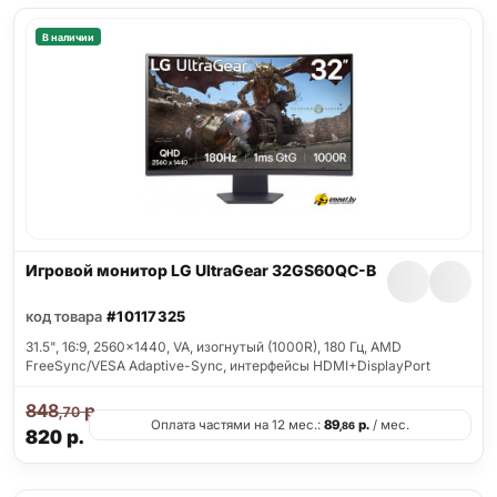
В наличии
Игровой монитор LG UltraGear 32GS60QC-B
код товара
#10117325
31.5", 16:9, 2560x1440, VA, изогнутый (1000R), 180 Гц, AMD
FreeSync/VESA Adaptive-Sync, интерфейсы HDMI+DisplayPort
848
р.
,70
Оплата частями на 12 мес.:
89
р.
/ мес.
,86
820
р.