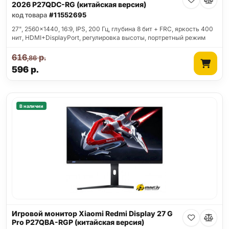
2026 P27QDC-RG (китайская версия)
код товара
#11552695
27", 2560x1440, 16:9, IPS, 200 Гц, глубина 8 бит + FRC, яркость 400
нит, HDMI+DisplayPort, регулировка высоты, портретный режим
616
р.
,86
596
р.
В наличии
Игровой монитор Xiaomi Redmi Display 27 G
Pro P27QBA-RGP (китайская версия)