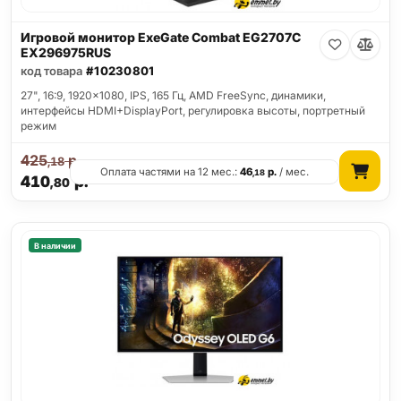
Игровой монитор ExeGate Combat EG2707C
EX296975RUS
код товара
#10230801
27", 16:9, 1920x1080, IPS, 165 Гц, AMD FreeSync, динамики,
интерфейсы HDMI+DisplayPort, регулировка высоты, портретный
режим
425
р.
,18
Оплата частями на 12 мес.:
46
р.
/ мес.
,18
410
р.
,80
В наличии