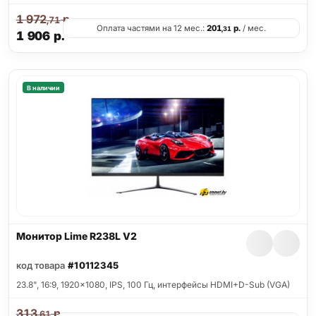
1 972
р.
,71
Оплата частями на 12 мес.:
201
р.
/ мес.
,31
1 906
р.
В наличии
Монитор Lime R238L V2
код товара
#10112345
23.8", 16:9, 1920x1080, IPS, 100 Гц, интерфейсы HDMI+D-Sub (VGA)
313
р.
,61