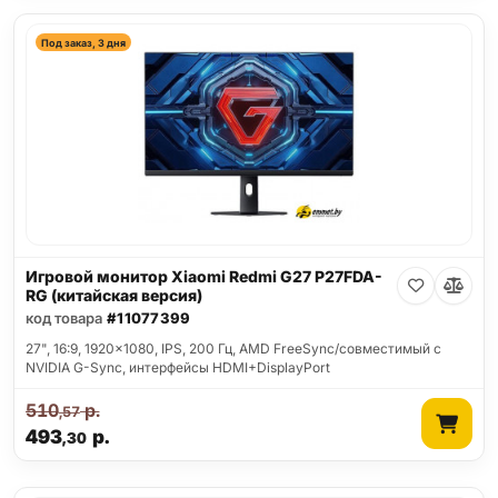
Под заказ, 3 дня
Игровой монитор Xiaomi Redmi G27 P27FDA-
RG (китайская версия)
код товара
#11077399
27", 16:9, 1920x1080, IPS, 200 Гц, AMD FreeSync/совместимый с
NVIDIA G-Sync, интерфейсы HDMI+DisplayPort
510
р.
,57
493
р.
,30