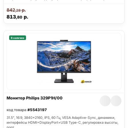
842
р.
,28
813
р.
,80
В наличии
Монитор Philips 329P1H/00
код товара
#5543197
31.5", 16:9, 3840x2160, IPS, 60 Гц, VESA Adaptive-Sync, динамики,
интерфейсы HDMI+DisplayPort+USB Type-C, регулировка высоты,
порт…