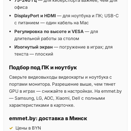
75–240 Гц
— для киберспорта важнее, чем для
офиса
DisplayPort и HDMI
— для ноутбука и ПК; USB-C
с питанием — один кабель на Mac
Регулировка по высоте и VESA
— для
длительной работы за столом
Изогнутый экран
— погружение в играх; для
текста — плоский
Подбор под ПК и ноутбук
Сверьте видеовыходы видеокарты и ноутбука с
портами монитора. Разрешение выше, чем тянет
GPU в играх — снижайте в настройках. На emmet.by
— Samsung, LG, AOC, Xiaomi, Dell с полными
характеристиками в карточке.
emmet.by: доставка в Минск
Цены в BYN