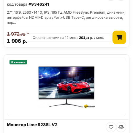
код товара
#9346241
27", 16:9, 2560x1440, IPS, 165 Гц, AMD FreeSync Premium, динамики,
интерфейсы HDMI+DisplayPort+USB Type-C, регулировка высоты,
пор…
1 972
р.
,71
Оплата частями на 12 мес.:
201
р.
/ мес.
,31
1 906
р.
В наличии
Монитор Lime R238L V2