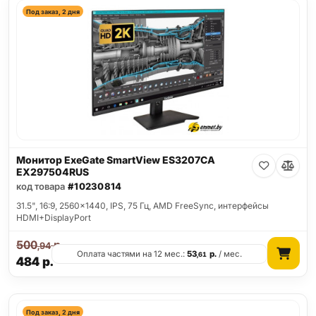
Под заказ, 2 дня
Монитор ExeGate SmartView ES3207CA
EX297504RUS
код товара
#10230814
31.5", 16:9, 2560x1440, IPS, 75 Гц, AMD FreeSync, интерфейсы
HDMI+DisplayPort
500
р.
,94
Оплата частями на 12 мес.:
53
р.
/ мес.
,61
484
р.
Под заказ, 2 дня