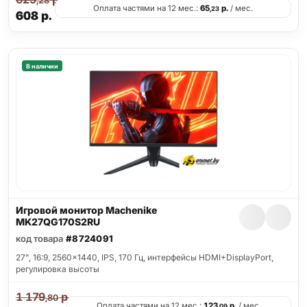
,28
Оплата частями на 12 мес.:
65
р.
/ мес.
,23
608
р.
В наличии
Игровой монитор Machenike
MK27QG170S2RU
код товара
#8724091
27", 16:9, 2560x1440, IPS, 170 Гц, интерфейсы HDMI+DisplayPort,
регулировка высоты
1 179
р.
,80
Оплата частями на 12 мес.:
123
р.
/ мес.
,09