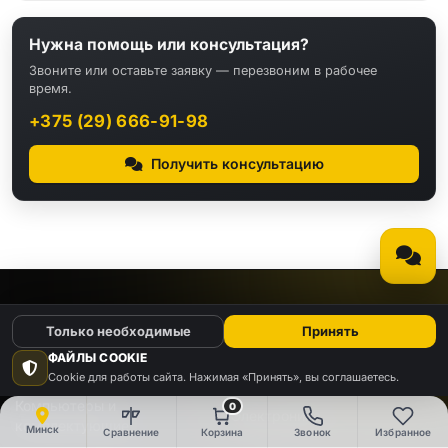
Нужна помощь или консультация?
Звоните или оставьте заявку — перезвоним в рабочее
время.
+375 (29) 666-91-98
Получить консультацию
КАТАЛОГ
Только необходимые
Принять
ФАЙЛЫ COOKIE
Видео
Аудио
Cookie для работы сайта. Нажимая «Принять», вы соглашаетесь.
Компьютеры и
0
Электроника
комплектующие
Минск
Сравнение
Корзина
Звонок
Избранное