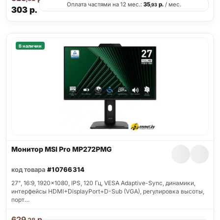
Оплата частями на 12 мес.:
35
р.
/ мес.
,93
303
р.
В наличии
Монитор MSI Pro MP272PMG
код товара
#10766314
27", 16:9, 1920x1080, IPS, 120 Гц, VESA Adaptive-Sync, динамики,
интерфейсы HDMI+DisplayPort+D-Sub (VGA), регулировка высоты,
порт…
629
р.