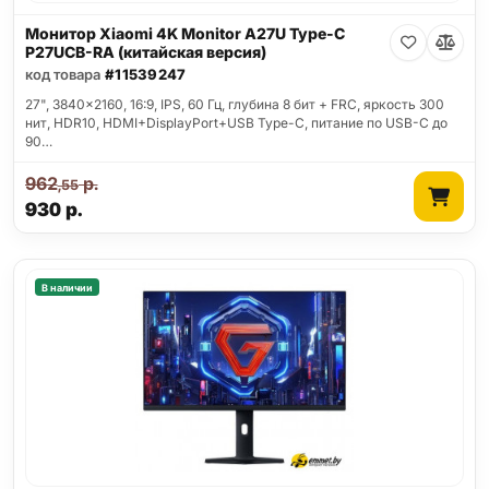
Монитор Xiaomi 4K Monitor A27U Type-C
P27UCB-RA (китайская версия)
код товара
#11539247
27", 3840x2160, 16:9, IPS, 60 Гц, глубина 8 бит + FRC, яркость 300
нит, HDR10, HDMI+DisplayPort+USB Type-C, питание по USB-C до
90…
962
р.
,55
930
р.
В наличии