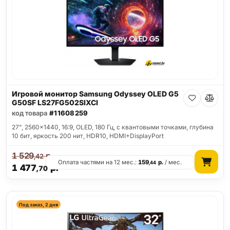
Игровой монитор Samsung Odyssey OLED G5
G50SF LS27FG502SIXCI
код товара
#11608259
27", 2560x1440, 16:9, OLED, 180 Гц, c квантовыми точками, глубина
10 бит, яркость 200 нит, HDR10, HDMI+DisplayPort
1 529
р.
,42
Оплата частями на 12 мес.:
159
р.
/ мес.
,44
1 477
р.
,70
Под заказ, 2 дня