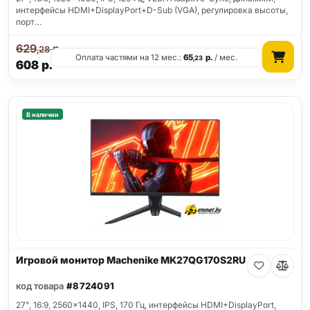
интерфейсы HDMI+DisplayPort+D-Sub (VGA), регулировка высоты,
порт…
629
р.
,28
Оплата частями на 12 мес.:
65
р.
/ мес.
,23
608
р.
В наличии
Игровой монитор Machenike MK27QG170S2RU
код товара
#8724091
27", 16:9, 2560x1440, IPS, 170 Гц, интерфейсы HDMI+DisplayPort,