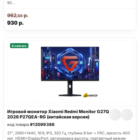
90…
962
р.
,55
930
р.
В наличии
Игровой монитор Xiaomi Redmi Monitor G27Q
2026 P27QEA-RG (китайская версия)
код товара
#12099386
27", 2560x1440, 16:9, IPS, 320 Гц, глубина 8 бит + FRC, яркость 400
нит, HDMI+DisplayPort, регулировка высоты, портретный режим