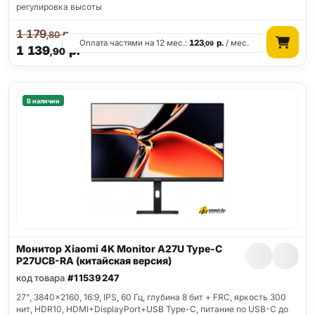
регулировка высоты
1 179
р.
,80
Оплата частями на 12 мес.:
123
р.
/ мес.
,09
1 139
р.
,90
В наличии
Монитор Xiaomi 4K Monitor A27U Type-C
P27UCB-RA (китайская версия)
код товара
#11539247
27", 3840x2160, 16:9, IPS, 60 Гц, глубина 8 бит + FRC, яркость 300
нит, HDR10, HDMI+DisplayPort+USB Type-C, питание по USB-C до