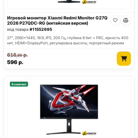
Игровой монитор Xiaomi Redmi Monitor G27Q
2026 P27QDC-RG (китайская версия)
код товара
#11552695
27", 2560x1440, 16:9, IPS, 200 Гц, глубина 8 бит + FRC, яркость 400
нит, HDMI+DisplayPort, регулировка высоты, портретный режим
616
р.
,86
596
р.
В наличии