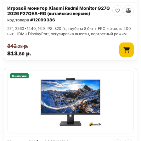
Игровой монитор Xiaomi Redmi Monitor G27Q
2026 P27QEA-RG (китайская версия)
код товара
#12099386
27", 2560x1440, 16:9, IPS, 320 Гц, глубина 8 бит + FRC, яркость 400
нит, HDMI+DisplayPort, регулировка высоты, портретный режим
842
р.
,28
813
р.
,80
В наличии