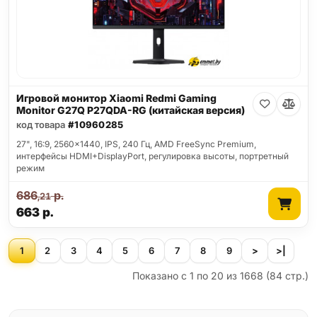
Игровой монитор Xiaomi Redmi Gaming
Monitor G27Q P27QDA-RG (китайская версия)
код товара
#10960285
27", 16:9, 2560x1440, IPS, 240 Гц, AMD FreeSync Premium,
интерфейсы HDMI+DisplayPort, регулировка высоты, портретный
режим
686
р.
,21
663
р.
1
2
3
4
5
6
7
8
9
>
>|
Показано с 1 по 20 из 1668 (84 стр.)