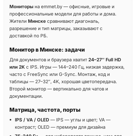
Мониторы
на emmet.by — офисные, игровые и
профессиональные модели для работы и дома.
Жители
Минске
сравнивают диагональ,
разрешение и тип матрицы, заказывают с
доставкой по РБ.
Монитор в Минске: задачи
Для документов и браузера хватит
24–27″ Full HD
или 2K
с IPS. Игры — 144–240 Гц, низкая задержка,
часто с FreeSync или G-Sync. Монтаж, код и
таблицы — 27–32″, 4K, хорошая цветопередача.
Второй монитор — вертикально для чатов и
документации.
Матрица, частота, порты
IPS / VA / OLED
— IPS — углы и цвет; VA —
контраст; OLED — премиум для дизайна