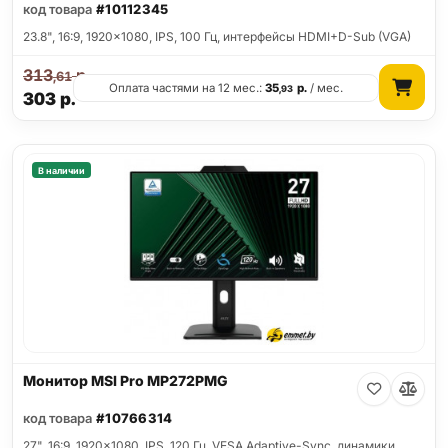
код товара
#10112345
23.8", 16:9, 1920x1080, IPS, 100 Гц, интерфейсы HDMI+D-Sub (VGA)
313
р.
,61
Оплата частями на 12 мес.:
35
р.
/ мес.
,93
303
р.
В наличии
Монитор MSI Pro MP272PMG
код товара
#10766314
27", 16:9, 1920x1080, IPS, 120 Гц, VESA Adaptive-Sync, динамики,