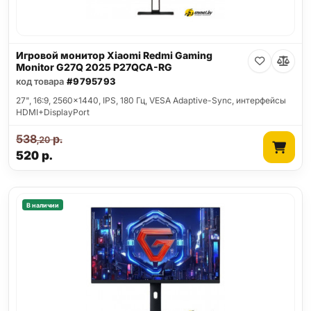
Игровой монитор Xiaomi Redmi Gaming
Monitor G27Q 2025 P27QCA-RG
код товара
#9795793
27", 16:9, 2560x1440, IPS, 180 Гц, VESA Adaptive-Sync, интерфейсы
HDMI+DisplayPort
538
р.
,20
520
р.
В наличии