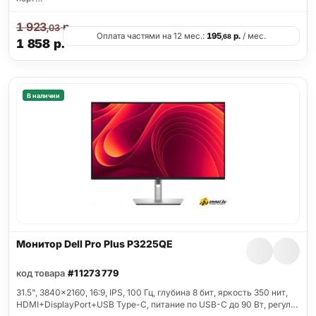
1 923
р.
,03
Оплата частями на 12 мес.:
195
р.
/ мес.
,68
1 858
р.
В наличии
Монитор Dell Pro Plus P3225QE
код товара
#11273779
31.5", 3840x2160, 16:9, IPS, 100 Гц, глубина 8 бит, яркость 350 нит,
HDMI+DisplayPort+USB Type-C, питание по USB-C до 90 Вт, регул…