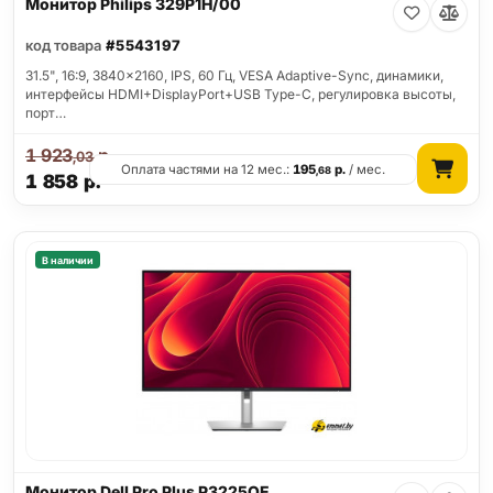
Монитор Philips 329P1H/00
код товара
#5543197
31.5", 16:9, 3840x2160, IPS, 60 Гц, VESA Adaptive-Sync, динамики,
интерфейсы HDMI+DisplayPort+USB Type-C, регулировка высоты,
порт…
1 923
р.
,03
Оплата частями на 12 мес.:
195
р.
/ мес.
,68
1 858
р.
В наличии
Монитор Dell Pro Plus P3225QE