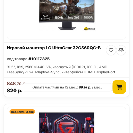
Игровой монитор LG UltraGear 32GS60QC-B
код товара
#10117325
31.5", 16:9, 2560x1440, VA, изогнутый (1000R), 180 Гц, AMD
FreeSync/VESA Adaptive-Sync, интерфейсы HDMI+DisplayPort
848
р.
,70
Оплата частями на 12 мес.:
89
р.
/ мес.
,86
820
р.
Под заказ, 3 дня