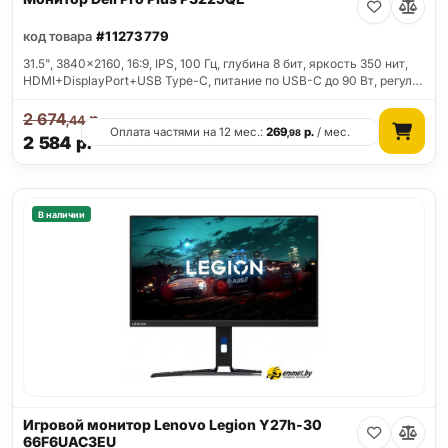
код товара
#11273779
31.5", 3840x2160, 16:9, IPS, 100 Гц, глубина 8 бит, яркость 350 нит,
HDMI+DisplayPort+USB Type-C, питание по USB-C до 90 Вт, регул…
2 674
р.
,44
Оплата частями на 12 мес.:
269
р.
/ мес.
,98
2 584
р.
В наличии
Игровой монитор Lenovo Legion Y27h-30
66F6UAC3EU