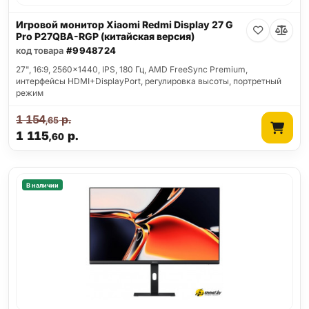
Игровой монитор Xiaomi Redmi Display 27 G
Pro P27QBA-RGP (китайская версия)
код товара
#9948724
27", 16:9, 2560x1440, IPS, 180 Гц, AMD FreeSync Premium,
интерфейсы HDMI+DisplayPort, регулировка высоты, портретный
режим
1 154
р.
,65
1 115
р.
,60
В наличии