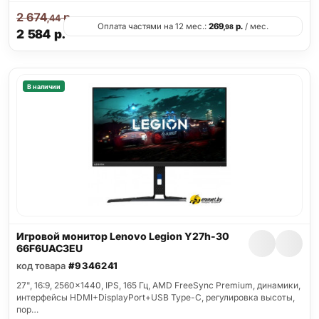
2 674
р.
,44
Оплата частями на 12 мес.:
269
р.
/ мес.
,98
2 584
р.
В наличии
Игровой монитор Lenovo Legion Y27h-30
66F6UAC3EU
код товара
#9346241
27", 16:9, 2560x1440, IPS, 165 Гц, AMD FreeSync Premium, динамики,
интерфейсы HDMI+DisplayPort+USB Type-C, регулировка высоты,
пор…