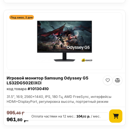
Под заказ, 2 дня
Игровой монитор Samsung Odyssey G5
LS32DG502EIXCI
код товара
#10130410
31.5", 16:9, 2560x1440, IPS, 180 Гц, AMD FreeSync, интерфейсы
HDMI+DisplayPort, регулировка высоты, портретный режим
995
р.
,46
Оплата частями на 12 мес.:
104
р.
/ мес.
,02
961
р.
,80