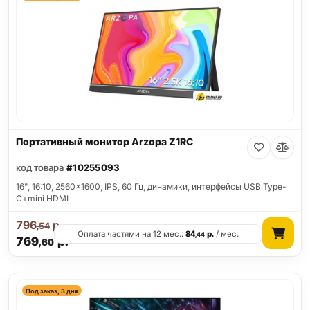
Портативный монитор Arzopa Z1RC
код товара
#10255093
16", 16:10, 2560x1600, IPS, 60 Гц, динамики, интерфейсы USB Type-
C+mini HDMI
796
р.
,54
Оплата частями на 12 мес.:
84
р.
/ мес.
,44
769
р.
,60
Под заказ, 3 дня