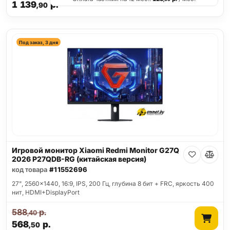
1 139
р.
,90
Под заказ, 3 дня
Игровой монитор Xiaomi Redmi Monitor G27Q
2026 P27QDB-RG (китайская версия)
код товара
#11552696
27", 2560x1440, 16:9, IPS, 200 Гц, глубина 8 бит + FRC, яркость 400
нит, HDMI+DisplayPort
588
р.
,40
568
р.
,50