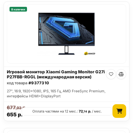
В наличии
Игровой монитор Xiaomi Gaming Monitor G27i
P27FBB-RGGL (международная версия)
код товара
#9377310
27", 16:9, 1920x1080, IPS, 165 Гц, AMD FreeSync Premium,
интерфейсы HDMI+DisplayPort
677
р.
,93
Оплата частями на 12 мес.:
72
р.
/ мес.
,74
655
р.