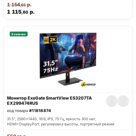
1 154
р.
,65
1 115
р.
,60
В наличии
Монитор ExeGate SmartView ES3207TA
EX299474RUS
код товара
#11818874
31.5", 2560x1440, 16:9, IPS, 75 Гц, яркость 300 нит,
HDMI+DisplayPort, регулировка высоты, портретный режим