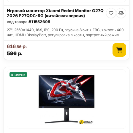
Игровой монитор Xiaomi Redmi Monitor G27Q
2026 P27QDC-RG (китайская версия)
код товара
#11552695
27", 2560x1440, 16:9, IPS, 200 Гц, глубина 8 бит + FRC, яркость 400
нит, HDMI+DisplayPort, регулировка высоты, портретный режим
616
р.
,86
596
р.
В наличии