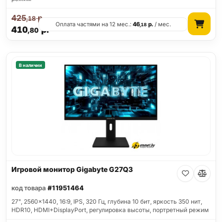
425
р.
,18
Оплата частями на 12 мес.:
46
р.
/ мес.
,18
410
р.
,80
В наличии
Игровой монитор Gigabyte G27Q3
код товара
#11951464
27", 2560x1440, 16:9, IPS, 320 Гц, глубина 10 бит, яркость 350 нит,
HDR10, HDMI+DisplayPort, регулировка высоты, портретный режим