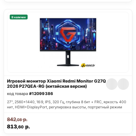
В наличии
Игровой монитор Xiaomi Redmi Monitor G27Q
2026 P27QEA-RG (китайская версия)
код товара
#12099386
27", 2560x1440, 16:9, IPS, 320 Гц, глубина 8 бит + FRC, яркость 400
нит, HDMI+DisplayPort, регулировка высоты, портретный режим
842
р.
,08
813
р.
,60