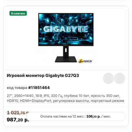
В наличии
Игровой монитор Gigabyte G27Q3
код товара
#11951464
27", 2560x1440, 16:9, IPS, 320 Гц, глубина 10 бит, яркость 350 нит,
HDR10, HDMI+DisplayPort, регулировка высоты, портретный режим
1 021
р.
,75
Оплата частями на 12 мес.:
106
р.
/ мес.
,30
987
р.
,20