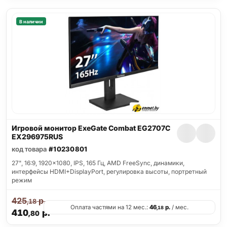
В наличии
Игровой монитор ExeGate Combat EG2707C
EX296975RUS
код товара
#10230801
27", 16:9, 1920x1080, IPS, 165 Гц, AMD FreeSync, динамики,
интерфейсы HDMI+DisplayPort, регулировка высоты, портретный
режим
425
р.
,18
Оплата частями на 12 мес.:
46
р.
/ мес.
,18
410
р.
,80