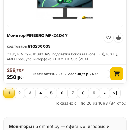
Монитор PINEBRO MF-2404Y
код товара
#10236069
23.8", 16:9, 1920x1080, IPS, подсветка боковая (Edge LED), 100 Гц,
AMD FreeSync, интерфейсы HDMI+D-Sub (VGA)
258
р.
,75
Оплата частями на 12 мес.:
30
р.
/ мес.
,62
250
р.
1
2
3
4
5
6
7
8
9
>
>|
Показано с 1 по 20 из 1668 (84 стр.)
Мониторы
на emmet.by — офисные, игровые и