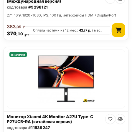
(международная версия)
код товара
#9298121
27", 16:9, 1920x1080, IPS, 100 Гц, интерфейсы HDMI+DisplayPort
383
р.
,05
Оплата частями на 12 мес.:
42
р.
/ мес.
,17
370
р.
,10
В наличии
Монитор Xiaomi 4K Monitor A27U Type-C
P27UCB-RA (китайская версия)
код товара
#11539247