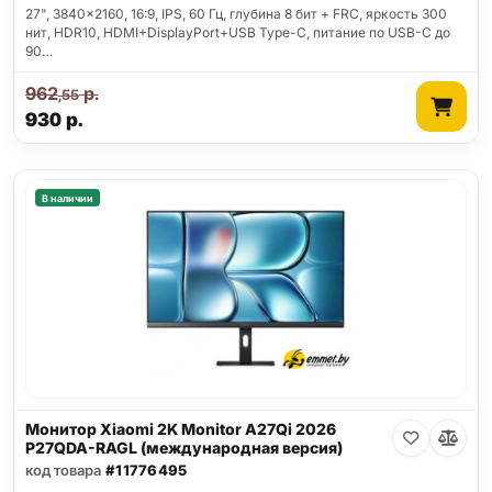
27", 3840x2160, 16:9, IPS, 60 Гц, глубина 8 бит + FRC, яркость 300
нит, HDR10, HDMI+DisplayPort+USB Type-C, питание по USB-C до
90…
962
р.
,55
930
р.
В наличии
Монитор Xiaomi 2K Monitor A27Qi 2026
P27QDA-RAGL (международная версия)
код товара
#11776495