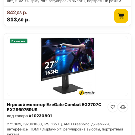
нит, HDMI+DisplayPort, регулировка высоты, портретный режим
842
р.
,08
813
р.
,60
В наличии
Игровой монитор ExeGate Combat EG2707C
EX296975RUS
код товара
#10230801
27", 16:9, 1920x1080, IPS, 165 Гц, AMD FreeSync, динамики,
интерфейсы HDMI+DisplayPort, регулировка высоты, портретный
режим