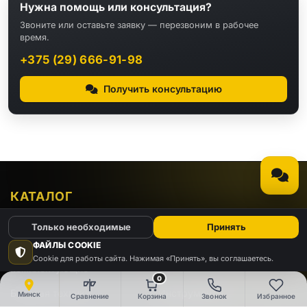
Нужна помощь или консультация?
Звоните или оставьте заявку — перезвоним в рабочее
время.
+375 (29) 666-91-98
Получить консультацию
КАТАЛОГ
Только необходимые
Принять
Видео
Аудио
ФАЙЛЫ COOKIE
Компьютеры и
Cookie для работы сайта. Нажимая «Принять», вы соглашаетесь.
Электроника
комплектующие
0
Бытовая техника
Инструменты
Минск
Сравнение
Корзина
Звонок
Избранное