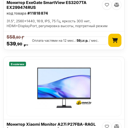
Монитор ExeGate SmartView ES3207TA
EX299474RUS
код товара
#11818874
31.5", 2560x1440, 16:9, IPS, 75 Гц, яркость 300 нит,
HDMI+DisplayPort, регулировка высоты, портретный режим
558
р.
,80
Оплата частями на 12 мес.:
59
р.
/ мес.
,14
539
р.
,90
В наличии
Монитор Xiaomi Monitor A27i P27FBA-RAGL