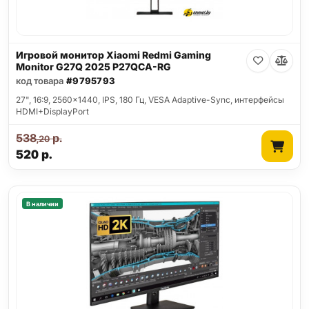
Игровой монитор Xiaomi Redmi Gaming
Monitor G27Q 2025 P27QCA-RG
код товара
#9795793
27", 16:9, 2560x1440, IPS, 180 Гц, VESA Adaptive-Sync, интерфейсы
HDMI+DisplayPort
538
р.
,20
520
р.
В наличии