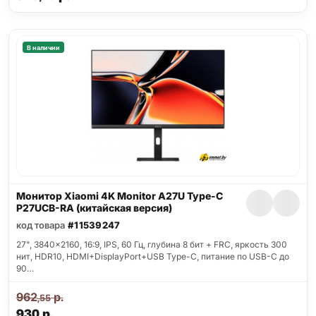
В наличии
Монитор Xiaomi 4K Monitor A27U Type-C
P27UCB-RA (китайская версия)
код товара
#11539247
27", 3840x2160, 16:9, IPS, 60 Гц, глубина 8 бит + FRC, яркость 300
нит, HDR10, HDMI+DisplayPort+USB Type-C, питание по USB-C до
90…
962
р.
,55
930
р.