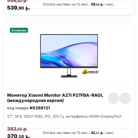
558
р.
,80
Оплата частями на 12 мес.:
59
р.
/ мес.
,14
539
р.
,90
В наличии
Монитор Xiaomi Monitor A27i P27FBA-RAGL
(международная версия)
код товара
#9298121
27", 16:9, 1920x1080, IPS, 100 Гц, интерфейсы HDMI+DisplayPort
383
р.
,05
Оплата частями на 12 мес.:
42
р.
/ мес.
,17
370
р.
,10