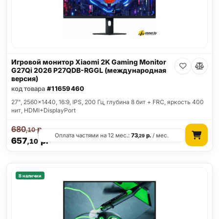
Игровой монитор Xiaomi 2K Gaming Monitor
G27Qi 2026 P27QDB-RGGL (международная
версия)
код товара
#11659460
27", 2560x1440, 16:9, IPS, 200 Гц, глубина 8 бит + FRC, яркость 400
нит, HDMI+DisplayPort
680
р.
,10
Оплата частями на 12 мес.:
73
р.
/ мес.
,29
657
р.
,10
В наличии