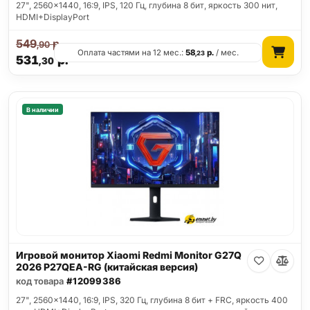
27", 2560x1440, 16:9, IPS, 120 Гц, глубина 8 бит, яркость 300 нит,
HDMI+DisplayPort
549
р.
,90
Оплата частями на 12 мес.:
58
р.
/ мес.
,23
531
р.
,30
В наличии
Игровой монитор Xiaomi Redmi Monitor G27Q
2026 P27QEA-RG (китайская версия)
код товара
#12099386
27", 2560x1440, 16:9, IPS, 320 Гц, глубина 8 бит + FRC, яркость 400