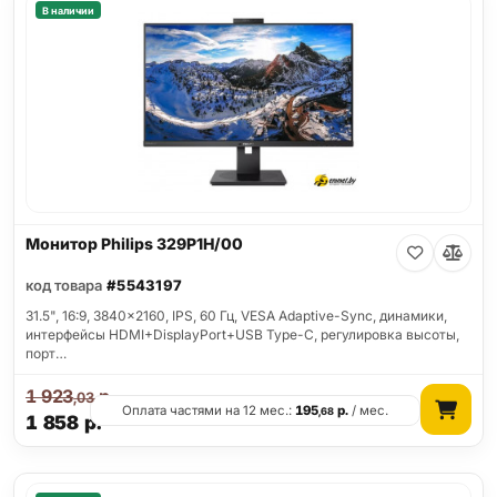
В наличии
Монитор Philips 329P1H/00
код товара
#5543197
31.5", 16:9, 3840x2160, IPS, 60 Гц, VESA Adaptive-Sync, динамики,
интерфейсы HDMI+DisplayPort+USB Type-C, регулировка высоты,
порт…
1 923
р.
,03
Оплата частями на 12 мес.:
195
р.
/ мес.
,68
1 858
р.