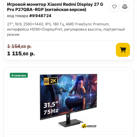
Игровой монитор Xiaomi Redmi Display 27 G
Pro P27QBA-RGP (китайская версия)
код товара
#9948724
27", 16:9, 2560x1440, IPS, 180 Гц, AMD FreeSync Premium,
интерфейсы HDMI+DisplayPort, регулировка высоты, портретный
режим
1 154
р.
,65
1 115
р.
,60
В наличии