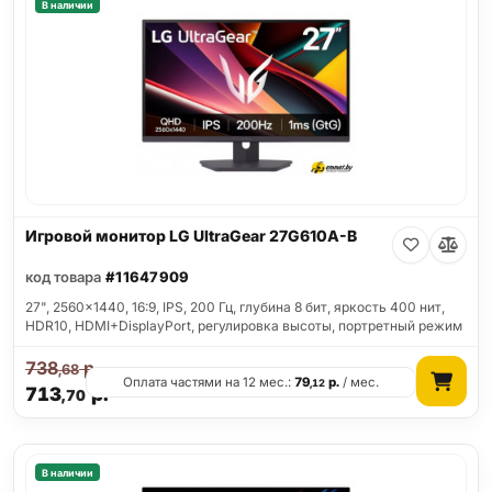
В наличии
Игровой монитор LG UltraGear 27G610A-B
код товара
#11647909
27", 2560x1440, 16:9, IPS, 200 Гц, глубина 8 бит, яркость 400 нит,
HDR10, HDMI+DisplayPort, регулировка высоты, портретный режим
738
р.
,68
Оплата частями на 12 мес.:
79
р.
/ мес.
,12
713
р.
,70
В наличии