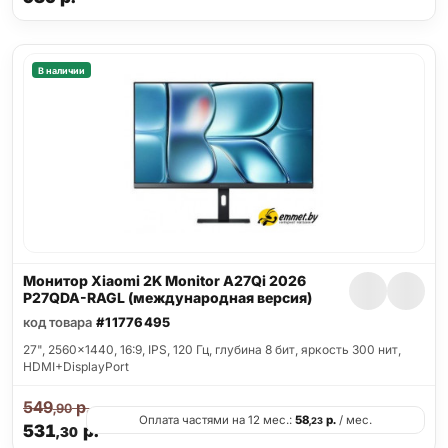
В наличии
Монитор Xiaomi 2K Monitor A27Qi 2026
P27QDA-RAGL (международная версия)
код товара
#11776495
27", 2560x1440, 16:9, IPS, 120 Гц, глубина 8 бит, яркость 300 нит,
HDMI+DisplayPort
549
р.
,90
Оплата частями на 12 мес.:
58
р.
/ мес.
,23
531
р.
,30