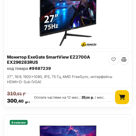
Монитор ExeGate SmartView EZ2700A
EX296283RUS
код товара
#9687239
27", 16:9, 1920x1080, IPS, 75 Гц, AMD FreeSync, интерфейсы
HDMI+D-Sub (VGA)
310
р.
,91
Оплата частями на 12 мес.:
35
р.
/ мес.
,66
300
р.
,40
В наличии