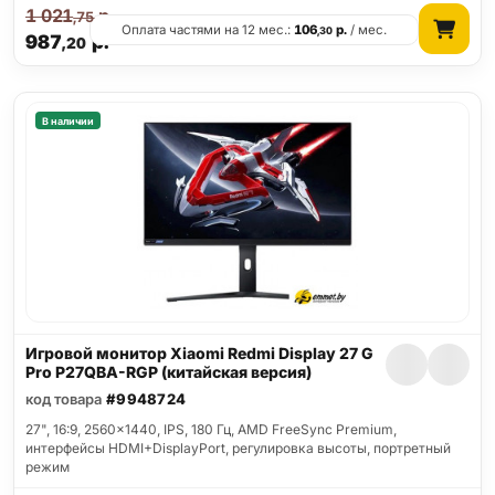
1 021
р.
,75
Оплата частями на 12 мес.:
106
р.
/ мес.
,30
987
р.
,20
В наличии
Игровой монитор Xiaomi Redmi Display 27 G
Pro P27QBA-RGP (китайская версия)
код товара
#9948724
27", 16:9, 2560x1440, IPS, 180 Гц, AMD FreeSync Premium,
интерфейсы HDMI+DisplayPort, регулировка высоты, портретный
режим