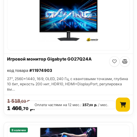
Игровой монитор Gigabyte GO27Q24A
код товара
#11974903
27", 2560x1440, 16:9, OLED, 240 Гц, c квантовыми точками, глубина
10 бит, яркость 200 нит, HDR10, HDMI+DisplayPort, регулировка
вы…
1 518
р.
,03
Оплата частями на 12 мес.:
157
р.
/ мес.
,69
1 466
р.
,70
В наличии