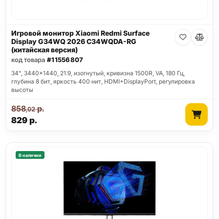
Игровой монитор Xiaomi Redmi Surface
Display G34WQ 2026 C34WQDA-RG
(китайская версия)
код товара
#11556807
34", 3440x1440, 21:9, изогнутый, кривизна 1500R, VA, 180 Гц,
глубина 8 бит, яркость 400 нит, HDMI+DisplayPort, регулировка
высоты
858
р.
,02
829
р.
В наличии