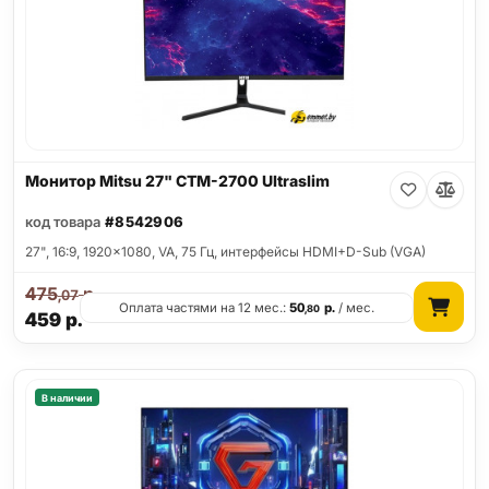
Монитор Mitsu 27" CTM-2700 Ultraslim
код товара
#8542906
27", 16:9, 1920x1080, VA, 75 Гц, интерфейсы HDMI+D-Sub (VGA)
475
р.
,07
Оплата частями на 12 мес.:
50
р.
/ мес.
,80
459
р.
В наличии