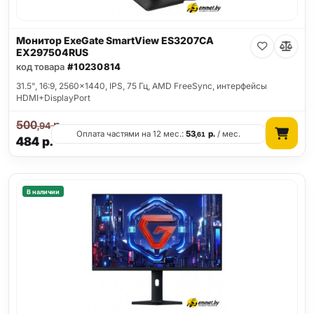
Монитор ExeGate SmartView ES3207CA
EX297504RUS
код товара
#10230814
31.5", 16:9, 2560x1440, IPS, 75 Гц, AMD FreeSync, интерфейсы
HDMI+DisplayPort
500
р.
,94
Оплата частями на 12 мес.:
53
р.
/ мес.
,61
484
р.
В наличии