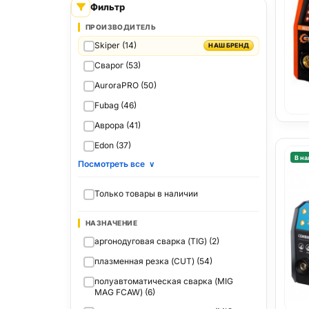
Фильтр
ПРОИЗВОДИТЕЛЬ
Skiper (14)
НАШ БРЕНД
Сварог (53)
AuroraPRO (50)
Fubag (46)
Аврора (41)
Edon (37)
В на
Посмотреть все
∨
Только товары в наличии
НАЗНАЧЕНИЕ
аргонодуговая сварка (TIG) (2)
плазменная резка (CUT) (54)
полуавтоматическая сварка (MIG
MAG FCAW) (6)