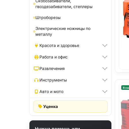
Скобозабиватели,
гвоздезабиватели, степлеры
Штроборезы
Электрические ножницы по
металлу
Красота и здоровье
Работа и офис
Развлечения
Инструменты
В на
Авто и мото
Уценка
Нужна помощь или