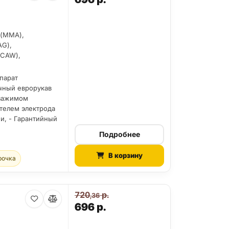
 (MMA),
AG),
FCAW),
парат
очный еврорукав
 зажимом
ателем электрода
ии, - Гарантийный
Подробнее
В корзину
рочка
720
р.
,36
696
р.