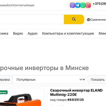
+375(29
зывы
Блог
Контакты
Акции
Viber
Telegram
WhatsApp
Instagram
Сравнение
хника
Видео
Аудио
Компьютеры и комплектующие
Мин
рочные инверторы в Минске
ировка
Показать
Сварочный инвертор ELAND
личии
Multimig-220E
код товара
#8835135