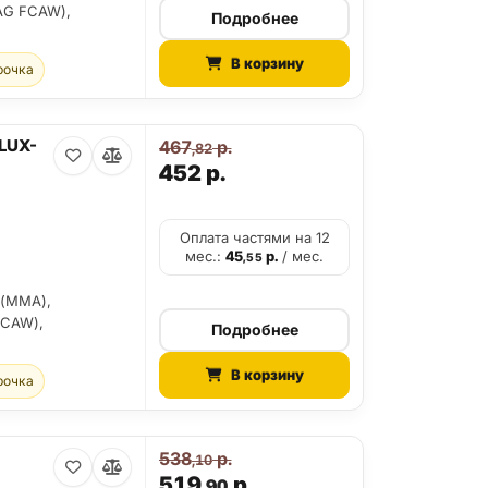
AG FCAW),
Подробнее
В корзину
рочка
FLUX-
467
р.
,82
452
р.
Оплата частями на 12
мес.:
45
р.
/ мес.
,55
 (MMA),
FCAW),
Подробнее
В корзину
рочка
538
р.
,10
519
р.
,90