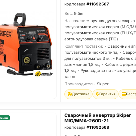
код товара
#11692567
Вес:
9.5кг
Назначение:
ручная дуговая сварка
полуавтоматическая сварка (MIG/M
полуавтоматическая сварка (FLUX/
аргонодуговая сварка (TIG)
Комплект поставки:
- Сварочный ап
полуавтоматического типа, - Свар
для полуавтоматов 3 м., - Кабель с
заземления 1,8 м., - Кабель с держ
1,8 м., - Руководство по эксплуатац
талон
Производитель:
Skiper
Доставка
Гарантия
Расс
Сварочный инвертор Skiper
личии
MIG/MMA-260D-21
код товара
#11692568