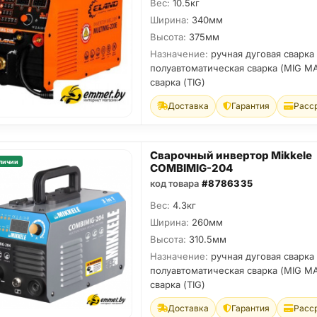
Вес:
10.5кг
Ширина:
340мм
Высота:
375мм
Назначение:
ручная дуговая сварка
полуавтоматическая сварка (MIG MA
сварка (TIG)
Доставка
Гарантия
Расс
Сварочный инвертор Mikkele
личии
COMBIMIG-204
код товара
#8786335
Вес:
4.3кг
Ширина:
260мм
Высота:
310.5мм
Назначение:
ручная дуговая сварка
полуавтоматическая сварка (MIG MA
сварка (TIG)
Доставка
Гарантия
Расс