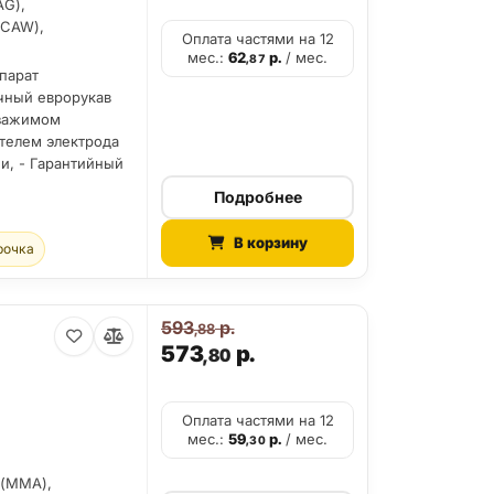
AG),
FCAW),
Оплата частями на 12
мес.:
62
р.
/ мес.
,87
парат
очный еврорукав
 зажимом
ателем электрода
ии, - Гарантийный
Подробнее
В корзину
рочка
593
р.
,88
573
р.
,80
Оплата частями на 12
мес.:
59
р.
/ мес.
,30
 (MMA),