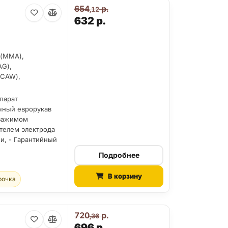
654
р.
,12
632
р.
 (MMA),
AG),
FCAW),
парат
очный еврорукав
 зажимом
ателем электрода
ии, - Гарантийный
Подробнее
В корзину
рочка
720
р.
,36
696
р.