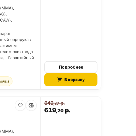
 (MMA),
AG),
FCAW),
парат
очный еврорукав
 зажимом
ателем электрода
ии, - Гарантийный
Подробнее
В корзину
рочка
640
р.
,87
619
р.
,20
 (MMA),