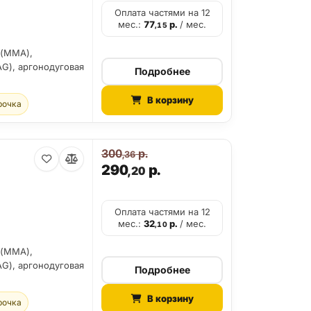
Оплата частями на 12
мес.:
77
р.
/ мес.
,15
 (MMA),
G), аргонодуговая
Подробнее
В корзину
рочка
300
р.
,36
290
р.
,20
Оплата частями на 12
мес.:
32
р.
/ мес.
,10
 (MMA),
G), аргонодуговая
Подробнее
В корзину
рочка