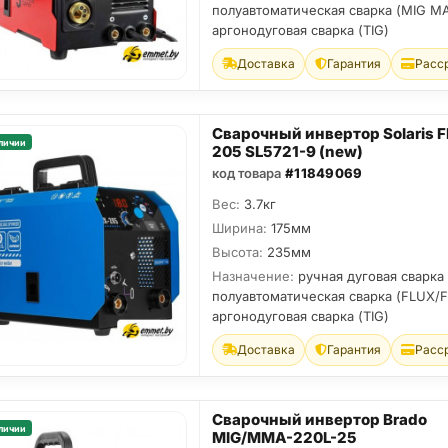
полуавтоматическая сварка (MIG M
аргонодуговая сварка (TIG)
Доставка
Гарантия
Расс
Сварочный инвертор Solaris 
личии
205 SL5721-9 (new)
код товара
#11849069
Вес:
3.7кг
Ширина:
175мм
Высота:
235мм
Назначение:
ручная дуговая сварка
полуавтоматическая сварка (FLUX/
аргонодуговая сварка (TIG)
Доставка
Гарантия
Расс
Сварочный инвертор Brado
личии
MIG/MMA-220L-25