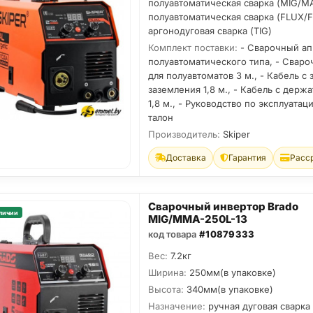
полуавтоматическая сварка (MIG/M
полуавтоматическая сварка (FLUX/
аргонодуговая сварка (TIG)
Комплект поставки:
- Сварочный ап
полуавтоматического типа, - Свар
для полуавтоматов 3 м., - Кабель с
заземления 1,8 м., - Кабель с держ
1,8 м., - Руководство по эксплуатац
талон
Производитель:
Skiper
Доставка
Гарантия
Расс
Сварочный инвертор Brado
личии
MIG/MMA-250L-13
код товара
#10879333
Вес:
7.2кг
Ширина:
250мм(в упаковке)
Высота:
340мм(в упаковке)
Назначение:
ручная дуговая сварка