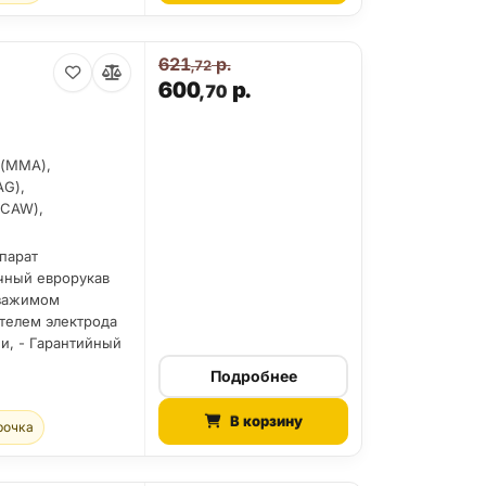
621
р.
,72
600
р.
,70
 (MMA),
AG),
FCAW),
парат
очный еврорукав
 зажимом
ателем электрода
ии, - Гарантийный
Подробнее
В корзину
рочка