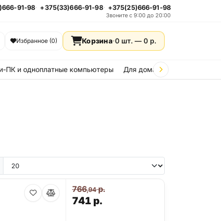
)666-91-98
+375(33)666-91-98
+375(25)666-91-98
Звоните с 9:00 до 20:00
Корзина
·
0 шт. —
0
р.
Избранное (0)
и-ПК и одноплатные компьютеры
Для дома и дачи
Стройка
766
р.
,94
741
р.