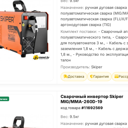
Вес:
9.5кг
Назначение:
ручная дуговая сварка
полуавтоматическая сварка (MIG/M
полуавтоматическая сварка (FLUX/
аргонодуговая сварка (TIG)
Комплект поставки:
- Сварочный ап
полуавтоматического типа, - Свар
для полуавтоматов 3 м., - Кабель с
заземления 1,8 м., - Кабель с держ
1,8 м., - Руководство по эксплуатац
талон
Производитель:
Skiper
Доставка
Гарантия
Расс
Сварочный инвертор Skiper
личии
MIG/MMA-260D-19
код товара
#11692569
Вес:
9.5кг
Назначение:
ручная дуговая сварка