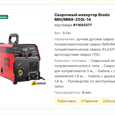
Сварочный инвертор Brado
личии
MIG/MMA-250L-14
код товара
#11692577
Вес:
9.5кг
Назначение:
ручная дуговая сварка
полуавтоматическая сварка (MIG/M
полуавтоматическая сварка (FLUX/
аргонодуговая сварка (TIG)
Комплект поставки:
- Сварочный ап
полуавтоматического типа, - Свар
для полуавтоматов 3 м., - Кабель с
заземления 1,8 м., - Кабель с держ
1,8 м., - Руководство по эксплуатац
талон
Производитель:
Brado
Доставка
Гарантия
Расс