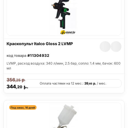
Краскопульт Italco Gloss 2 LVMP
код товара
#11304932
LVMP, расход воздуха: 340 л/мин, 2.5 бар, сопло: 1.4 мм, бачок: 600
мл
356
р.
,25
Оплата частями на 12 мес.:
39
р.
/ мес.
,46
344
р.
,20
Под заказ, 16 дней