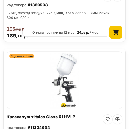
код товара
#1380503
LVMP, расход воздуха: 225 л/мин, 3 бар, сопло: 1.3 мм, бачок:
600 мл, 980 г
195
р.
,72
Оплата частями на 12 мес.:
24
р.
/ мес.
,35
189
р.
,10
Под заказ, 2 дня
Краскопульт Italco Gloss X1 HVLP
код товара
#11304934