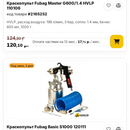
Краскопульт Fubag Master G600/1.4 HVLP
110106
код товара
#2165252
HVLP, расход воздуха: 198 л/мин, 3 бар, сопло: 1.4 мм, бачок:
600 мл, 1000 г
124
р.
,30
Оплата частями на 12 мес.:
17
р.
/ мес.
,71
120
р.
,10
Под заказ, 2 дня
Краскопульт Fubag Basic S1000 120111