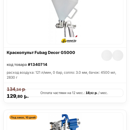
Краскопульт Fubag Decor G5000
код товара
#1340714
расход воздуха: 121 л/мин, 0 бар, сопло: 3.0 мм, бачок: 4500 мл,
2830 г
134
р.
,34
Оплата частями на 12 мес.:
18
р.
/ мес.
,92
129
р.
,80
Под заказ, 10 дней