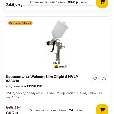
Оплата частями на 12 мес.:
39
р.
/ мес.
,46
344
р.
,20
Под заказ, 16 дней
Краскопульт Walcom Slim Xlight S HVLP
833019
код товара
#11558150
HVLP, расход воздуха: 295 л/мин, 2 бар, сопло: 1.9 мм, бачок: 680
мл, 445 г
688
р.
,28
Оплата частями на 12 мес.:
74
р.
/ мес.
665
р.