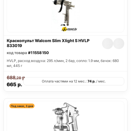
Краскопульт Walcom Slim Xlight S HVLP
833019
код товара
#11558150
HVLP, расход воздуха: 295 л/мин, 2 бар, сопло: 1.9 мм, бачок: 680
мл, 445 г
688
р.
,28
Оплата частями на 12 мес.:
74
р.
/ мес.
665
р.
Под заказ, 3 дня