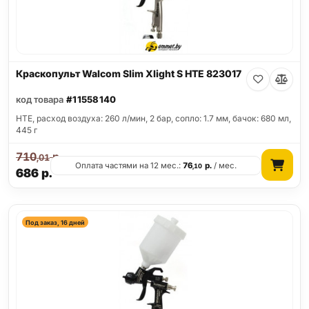
Краскопульт Walcom Slim Xlight S HTE 823017
код товара
#11558140
HTE, расход воздуха: 260 л/мин, 2 бар, сопло: 1.7 мм, бачок: 680 мл,
445 г
710
р.
,01
Оплата частями на 12 мес.:
76
р.
/ мес.
,10
686
р.
Под заказ, 16 дней