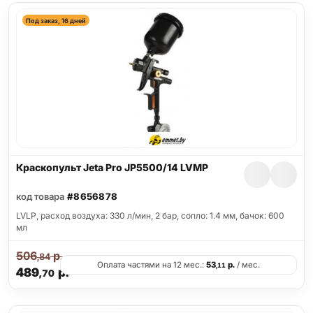
Под заказ, 16 дней
Краскопульт Jeta Pro JP5500/14 LVMP
код товара
#8656878
LVLP, расход воздуха: 330 л/мин, 2 бар, сопло: 1.4 мм, бачок: 600
мл
506
р.
,84
Оплата частями на 12 мес.:
53
р.
/ мес.
,11
489
р.
,70