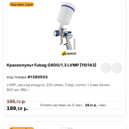
Под заказ, 2 дня
Краскопульт Fubag G600/1.3 LVMP [110143]
код товара
#1380503
LVMP, расход воздуха: 225 л/мин, 3 бар, сопло: 1.3 мм, бачок:
600 мл, 980 г
195
р.
,72
Оплата частями на 12 мес.:
24
р.
/ мес.
,35
189
р.
,10