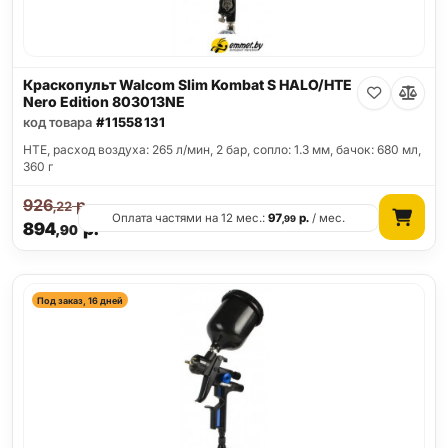
Краскопульт Walcom Slim Kombat S HALO/HTE
Nero Edition 803013NE
код товара
#11558131
HTE, расход воздуха: 265 л/мин, 2 бар, сопло: 1.3 мм, бачок: 680 мл,
360 г
926
р.
,22
Оплата частями на 12 мес.:
97
р.
/ мес.
,99
894
р.
,90
Под заказ, 16 дней