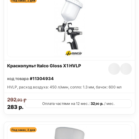
Под заказ, 2 дня
Краскопульт Italco Gloss X1 HVLP
код товара
#11304934
HVLP, расход воздуха: 450 л/мин, сопло: 1.3 мм, бачок: 600 мл
292
р.
,91
Оплата частями на 12 мес.:
32
р.
/ мес.
,90
283
р.
Под заказ, 2 дня