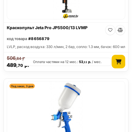
Краскопульт Jeta Pro JP5500/13 LVMP
код товара
#8656879
LVLP, расход воздуха: 330 л/мин, 2 бар, сопло: 1.3 мм, бачок: 600 мл
506
р.
,84
Оплата частями на 12 мес.:
53
р.
/ мес.
,11
489
р.
,70
Под заказ, 3 дня