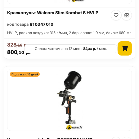
Краскопульт Walcom Slim Kombat S HVLP
код товара
#10347010
HVLP, расход воздуха: 315 л/мин, 2 бар, сопло: 1.9 мм, бачок: 680 мл
828
р.
,10
Оплата частями на 12 мес.:
84
р.
/ мес.
,44
800
р.
,10
Под заказ, 16 дней