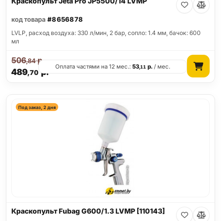
Краскопульт Jeta Pro JP5500/14 LVMP
код товара
#8656878
LVLP, расход воздуха: 330 л/мин, 2 бар, сопло: 1.4 мм, бачок: 600
мл
506
р.
,84
Оплата частями на 12 мес.:
53
р.
/ мес.
,11
489
р.
,70
Под заказ, 2 дня
Краскопульт Fubag G600/1.3 LVMP [110143]