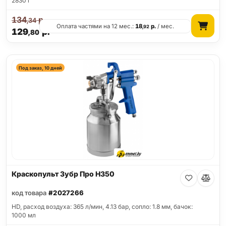
2830 г
134
р.
,34
Оплата частями на 12 мес.:
18
р.
/ мес.
,92
129
р.
,80
Под заказ, 10 дней
Краскопульт Зубр Про Н350
код товара
#2027266
HD, расход воздуха: 365 л/мин, 4.13 бар, сопло: 1.8 мм, бачок:
1000 мл