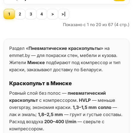
1
2
3
4
>
>|
Показано с 1 по 20 из 67 (4 стр.)
Раздел «
Пневматические краскопульты
» на
emmet.by — для покраски стен, мебели и кузова.
Жители
Минске
подбирают под компрессор и тип
краски, заказывают доставку по Беларуси.
Краскопульт в Минске
Ровный слой без полос —
пневматический
краскопульт
с компрессором.
HVLP
— меньше
overspray, экономия краски.
1,3–1,5 mm сопло
—
лак и эмаль;
1,8–2,5 mm
— грунт и густые составы.
Расход воздуха
200–400 l/min
— сверьте с
компрессором.