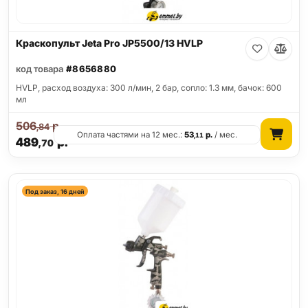
Краскопульт Jeta Pro JP5500/13 HVLP
код товара
#8656880
HVLP, расход воздуха: 300 л/мин, 2 бар, сопло: 1.3 мм, бачок: 600
мл
506
р.
,84
Оплата частями на 12 мес.:
53
р.
/ мес.
,11
489
р.
,70
Под заказ, 16 дней