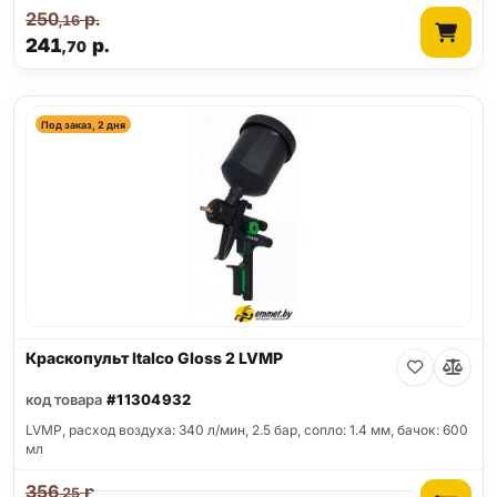
250
р.
,16
241
р.
,70
Под заказ, 2 дня
Краскопульт Italco Gloss 2 LVMP
код товара
#11304932
LVMP, расход воздуха: 340 л/мин, 2.5 бар, сопло: 1.4 мм, бачок: 600
мл
356
р.
,25