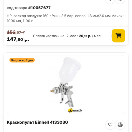
код товара
#10057677
HP, расход воздуха: 160 л/мин, 3.5 бар, сопло: 1.8 мм/2.0 мм, бачок:
1000 мл, 1100 г
152
р.
,97
Оплата частями на 12 мес.:
20
р.
/ мес.
,33
147
р.
,80
Под заказ, 2 дня
Краскопульт Einhell 4133030