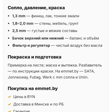
Сопло, давление, краска
1,3 mm
— финиш, лак, тонкие эмали
1,8–2,0 mm
— стены, мебель, грунт
2,5 mm
— густые и вязкие составы
Бачок верхний или нижний
— баланс и объём
Фильтр и регулятор
— чистый воздух без масла
Покраска и подготовка
Примерка на листе; маска и вытяжка. Разбавитель
— по инструкции краски. На emmet.by — SATA,
Jonnesway, Fubag, Werk с mm сопла и l/min.
Покупка на emmet.by
Цены в BYN
Доставка в Минске и по РБ
Гарантия