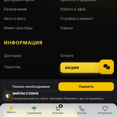
Развлечения
Работа и офис
Авто и мото
Стройка и ремонт
Мини-тракторы
Уценка
ИНФОРМАЦИЯ
Доставка
Оплата
Гарантия
АКЦИИ
ОСТАВАЙТЕСЬ НА СВЯЗИ
Только необходимые
Принять
ФАЙЛЫ COOKIE
Cookie для работы сайта. Нажимая «Принять», вы соглашаетесь.
Viber
Telegram
WhatsApp
Instagram
0
Минск
Сравнение
Корзина
Звонок
Избранное
КОНСУЛЬТАЦИЯ