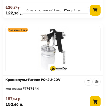
126
р.
,37
Оплата частями на 12 мес.:
17
р.
/ мес.
,97
122
р.
,10
Под заказ, 3 дня
Краскопульт Partner PQ-2U-20V
код товара
#1767544
157
р.
,94
152
р.
,60