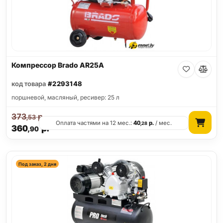
Компрессор Brado AR25A
код товара
#2293148
поршневой, масляный, ресивер: 25 л
373
р.
,53
Оплата частями на 12 мес.:
40
р.
/ мес.
,28
360
р.
,90
Под заказ, 2 дня