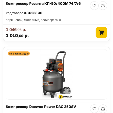
Компрессор Ресанта КП-50/400М 74/7/6
код товара
#8625836
поршневой, масляный, ресивер: 50 л
1 046
р.
,06
1 010
р.
,69
Под заказ, 2 дня
Компрессор Daewoo Power DAC 250SV