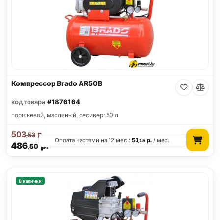
Компрессор Brado AR50B
код товара
#1876164
поршневой, масляный, ресивер: 50 л
503
р.
,53
Оплата частями на 12 мес.:
51
р.
/ мес.
,15
486
р.
,50
В наличии