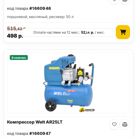
код товара
#1660946
поршневой, масляный, ресивер: 50 л
515
р.
,43
Оплата частями на 12 мес.:
52
р.
/ мес.
,14
498
р.
В наличии
Компрессор Welt AR25LT
код товара
#1660947