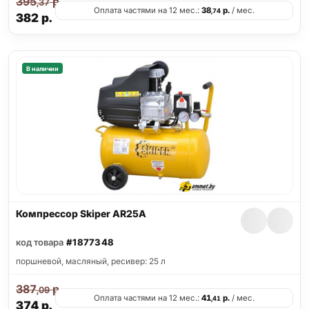
395
р.
,37
Оплата частями на 12 мес.:
38
р.
/ мес.
,74
382
р.
В наличии
Компрессор Skiper AR25A
код товара
#1877348
поршневой, масляный, ресивер: 25 л
387
р.
,09
Оплата частями на 12 мес.:
41
р.
/ мес.
,41
374
р.