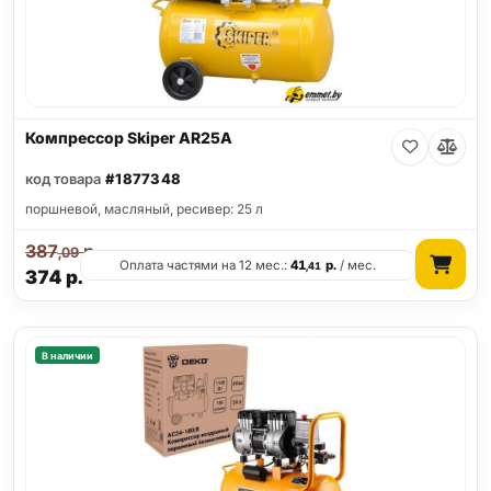
Компрессор Skiper AR25A
код товара
#1877348
поршневой, масляный, ресивер: 25 л
387
р.
,09
Оплата частями на 12 мес.:
41
р.
/ мес.
,41
374
р.
В наличии