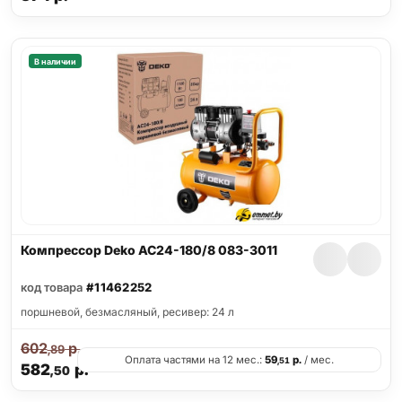
В наличии
Компрессор Deko AC24-180/8 083-3011
код товара
#11462252
поршневой, безмасляный, ресивер: 24 л
602
р.
,89
Оплата частями на 12 мес.:
59
р.
/ мес.
,51
582
р.
,50