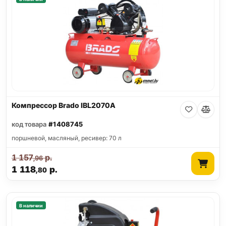
Компрессор Brado IBL2070A
код товара
#1408745
поршневой, масляный, ресивер: 70 л
1 157
р.
,96
1 118
р.
,80
В наличии