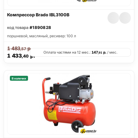
Компрессор Brado IBL3100B
код товара
#1890828
поршневой, масляный, ресивер: 100 л
1 483
р.
,57
Оплата частями на 12 мес.:
147
р.
/ мес.
,91
1 433
р.
,40
В наличии