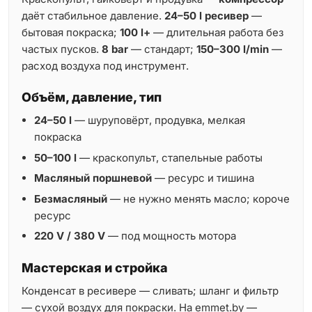
даёт стабильное давление.
24–50 l ресивер
—
бытовая покраска;
100 l+
— длительная работа без
частых пусков.
8 bar
— стандарт;
150–300 l/min
—
расход воздуха под инструмент.
Объём, давление, тип
24–50 l
— шуруповёрт, продувка, мелкая
покраска
50–100 l
— краскопульт, стапельные работы
Масляный поршневой
— ресурс и тишина
Безмасляный
— не нужно менять масло; короче
ресурс
220 V / 380 V
— под мощность мотора
Мастерская и стройка
Конденсат в ресивере — сливать; шланг и фильтр
— сухой воздух для покраски. На emmet.by —