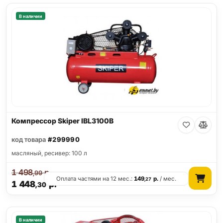
В наличии
Компрессор Skiper IBL3100B
код товара
#299990
масляный, ресивер: 100 л
1 498
р.
,99
Оплата частями на 12 мес.:
149
р.
/ мес.
,27
1 448
р.
,30
В наличии