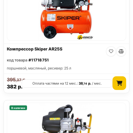
Компрессор Skiper AR25S
код товара
#11718751
поршневой, масляный, ресивер: 25 л
395
р.
,37
Оплата частями на 12 мес.:
38
р.
/ мес.
,74
382
р.
В наличии