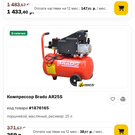
1 483
р.
,57
Оплата частями на 12 мес.:
147
р.
/ мес.
,91
1 433
р.
,40
В наличии
Компрессор Brado AR25S
код товара
#1876165
поршневой, масляный, ресивер: 25 л
371
р.
,57
Оплата частями на 12 мес.:
38
р.
/ мес.
,07