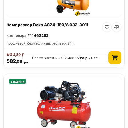
Компрессор Deko AC24-180/8 083-3011
код товара
#11462252
поршневой, безмасляный, ресивер: 24 л
602
р.
,89
Оплата частями на 12 мес.:
59
р.
/ мес.
,51
582
р.
,50
В наличии