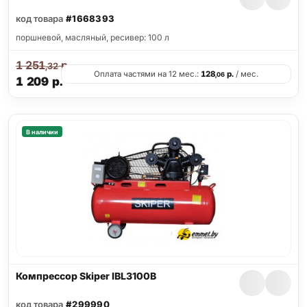
код товара
#1668393
поршневой, масляный, ресивер: 100 л
1 251
р.
,32
Оплата частями на 12 мес.:
128
р.
/ мес.
,06
1 209
р.
В наличии
Компрессор Skiper IBL3100B
код товара
#299990