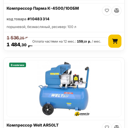
Компрессор Парма К-4500/100БМ
код товара
#10483314
поршневой, безмасляный, ресивер: 100 л
1 536
р.
,25
Оплата частями на 12 мес.:
159
р.
/ мес.
,19
1 484
р.
,30
В наличии
Компрессор Welt AR50LT