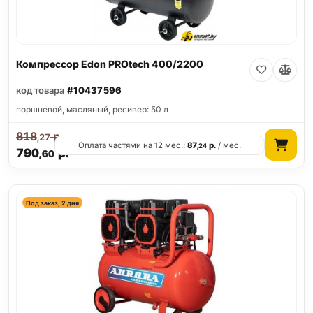
Компрессор Edon PROtech 400/2200
код товара
#10437596
поршневой, масляный, ресивер: 50 л
818
р.
,27
Оплата частями на 12 мес.:
87
р.
/ мес.
,24
790
р.
,60
Под заказ, 2 дня