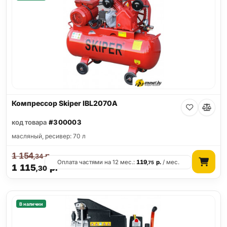
Компрессор Skiper IBL2070A
код товара
#300003
масляный, ресивер: 70 л
1 154
р.
,34
Оплата частями на 12 мес.:
119
р.
/ мес.
,75
1 115
р.
,30
В наличии