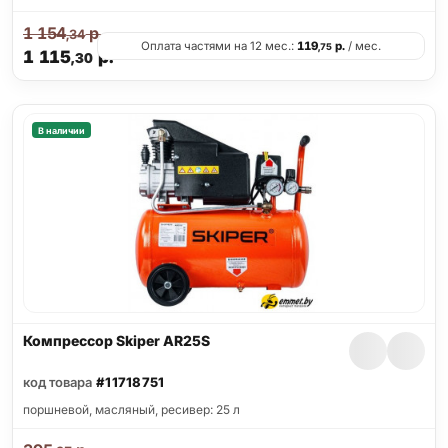
1 154
р.
,34
Оплата частями на 12 мес.:
119
р.
/ мес.
,75
1 115
р.
,30
В наличии
Компрессор Skiper AR25S
код товара
#11718751
поршневой, масляный, ресивер: 25 л