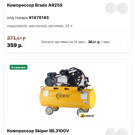
Компрессор Brado AR25S
код товара
#1876165
поршневой, масляный, ресивер: 25 л
371
р.
,57
Оплата частями на 12 мес.:
38
р.
/ мес.
,07
359
р.
В наличии
Компрессор Skiper IBL3100V