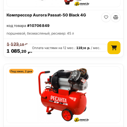
Компрессор Aurora Passat-50 Black 4G
код товара
#10706849
поршневой, безмасляный, ресивер: 45 л
1 123
р.
,18
Оплата частями на 12 мес.:
119
р.
/ мес.
,38
1 085
р.
,20
Под заказ, 2 дня