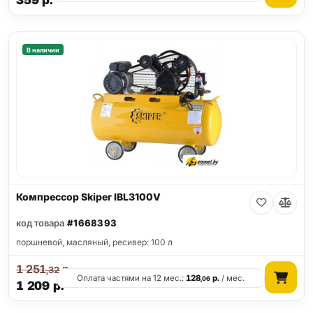
359
р.
В наличии
Компрессор Skiper IBL3100V
код товара
#1668393
поршневой, масляный, ресивер: 100 л
1 251
р.
,32
Оплата частями на 12 мес.:
128
р.
/ мес.
,06
1 209
р.