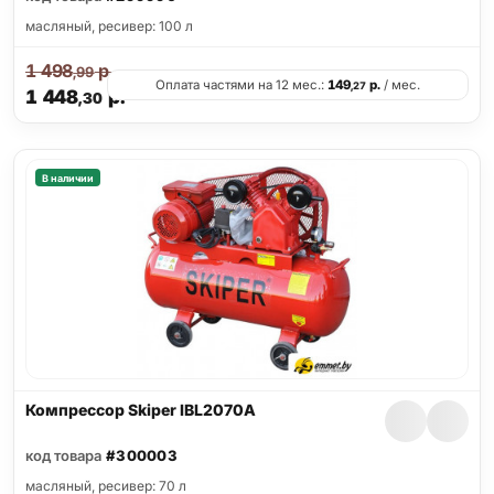
масляный, ресивер: 100 л
1 498
р.
,99
Оплата частями на 12 мес.:
149
р.
/ мес.
,27
1 448
р.
,30
В наличии
Компрессор Skiper IBL2070A
код товара
#300003
масляный, ресивер: 70 л