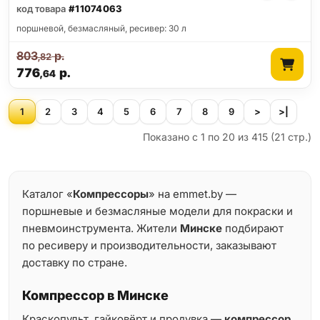
код товара
#11074063
поршневой, безмасляный, ресивер: 30 л
803
р.
,82
776
р.
,64
1
2
3
4
5
6
7
8
9
>
>|
Показано с 1 по 20 из 415 (21 стр.)
Каталог «
Компрессоры
» на emmet.by —
поршневые и безмасляные модели для покраски и
пневмоинструмента. Жители
Минске
подбирают
по ресиверу и производительности, заказывают
доставку по стране.
Компрессор в Минске
Краскопульт, гайковёрт и продувка —
компрессор