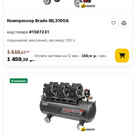
Компрессор Brado IBL3100A
код товара
#1597231
поршневой, масляный, ресивер: 100 л
1 510
р.
,27
Оплата частями на 12 мес.:
150
р.
/ мес.
,26
1 459
р.
,20
В наличии