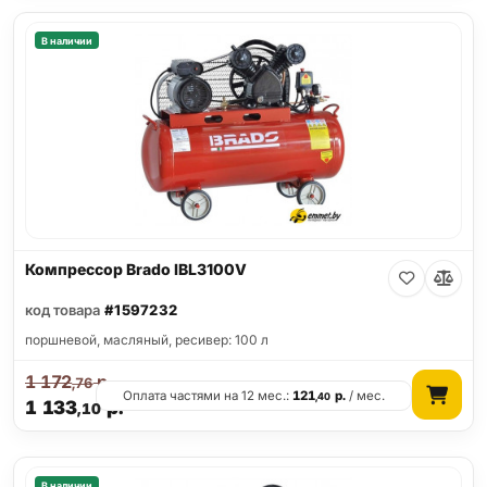
В наличии
Компрессор Brado IBL3100V
код товара
#1597232
поршневой, масляный, ресивер: 100 л
1 172
р.
,76
Оплата частями на 12 мес.:
121
р.
/ мес.
,40
1 133
р.
,10
В наличии