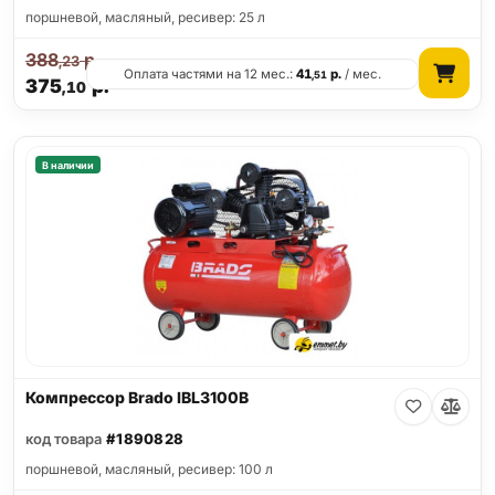
поршневой, масляный, ресивер: 25 л
388
р.
,23
Оплата частями на 12 мес.:
41
р.
/ мес.
,51
375
р.
,10
В наличии
Компрессор Brado IBL3100B
код товара
#1890828
поршневой, масляный, ресивер: 100 л