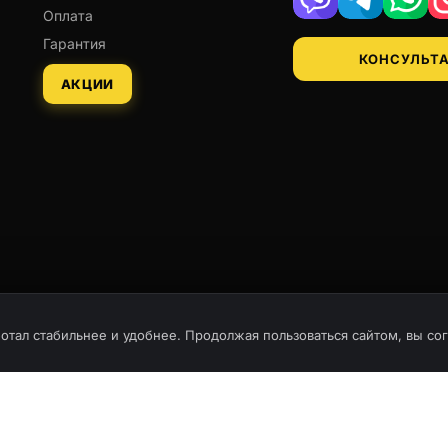
Viber
Telegram
Whats
Оплата
Гарантия
КОНСУЛЬТ
АКЦИИ
отал стабильнее и удобнее. Продолжая пользоваться сайтом, вы со
© Все пр
ООО «Сай
Тарханов
19324483
Торговом