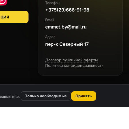
App
Instagram
Телефон
+375(29)666-91-98
АЦИЯ
Email
emmet.by@mail.ru
Адрес
пер-к Северный 17
Договор публичной оферты
Политика конфиденциальности
Только необходимые
Принять
глашаетесь
ава защищены 2026г.
пл-групп» УНП 193244835 220035 Республика Беларусь, г. Минск, ул.
а, 13а, пом. 33. Свидетельство о государственной регистрации №
5 от 23.04.2019 выдано Минским горисполкомом. Дата регистрации в
 реестре РБ № 530742 от 24.03.2022 г. Email: emmet.by@mail.ru