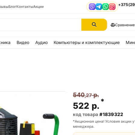
+375(29
зывы
Блог
Контакты
Акции
Viber
Telegram
WhatsApp
Instagram
Сравнение
хника
Видео
Аудио
Компьютеры и комплектующие
Мин
540
р.
,27
*
522
р.
код товара
#1839322
*Акционная цена! Условия акции у
менеджера.