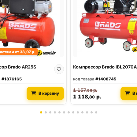
астями от 38,07 р.
ор Brado AR25S
Компрессор Brado IBL2070A
а
#1876165
код товара
#1408745
1 157
р.
,96
В корзину
В 
1 118
р.
,80