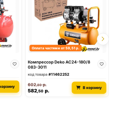
код то
387
,0
374
Оплата частями от 59,51 р.
Компрессор Deko AC24-180/8
083-3011
код товара
#11462252
602
р.
,89
корзину
В корзину
582
р.
,50