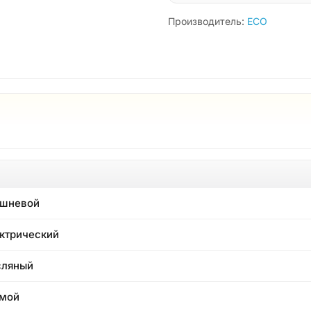
Производитель:
ECO
ршневой
ктрический
сляный
мой