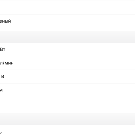
еный
кВт
л/мин
 В
м
ь