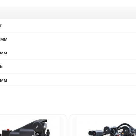
г
0мм
0мм
Б
0мм