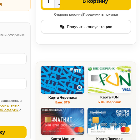
В корзину
я
Открыть корзину
|
Продолжить покупки
Получить консультацию
им и оформим
Карта FUN
Карта Черепаха
глашаетесь с
БПС-Сбербанк
Банк ВТБ
рсональных
ой оферты
с
ку
Карта Магнит
Карта Покупок