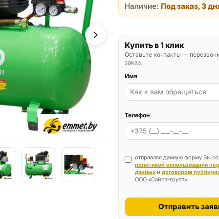
Наличие:
Под заказ, 3 дн
Купить в 1 клик
Оставьте контакты — перезвон
заказ.
Имя
Телефон
отправляя данную форму Вы со
политикой использования пе
данных
и
договором публичн
ООО «Сайпл-групп».
Отправить заяв