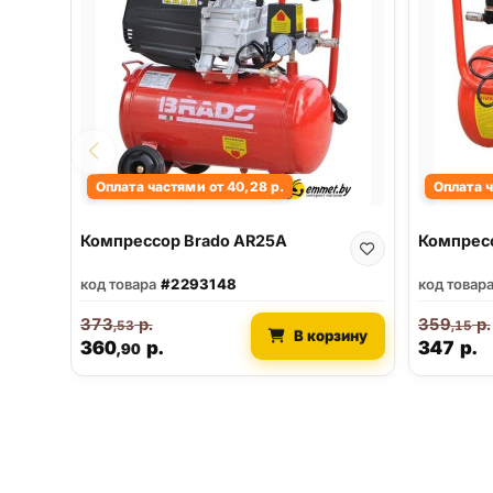
Оплата частями от 40,28 р.
Оплата ч
Компрессор Brado AR25A
Компресс
код товара
#2293148
код товар
373
р.
359
р.
,53
,15
В корзину
360
р.
347
р.
,90