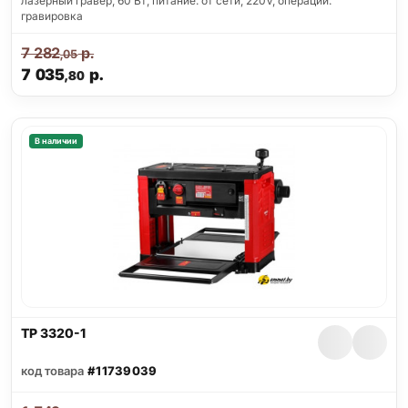
лазерный гравер, 60 Вт, питание: от сети, 220V, операции:
гравировка
7 282
р.
,05
7 035
р.
,80
В наличии
TP 3320-1
код товара
#11739039