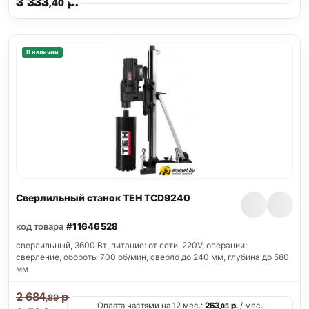
3 333
р.
,40
В наличии
Сверлильный станок TEH TCD9240
код товара
#11646528
сверлильный, 3600 Вт, питание: от сети, 220V, операции:
сверление, обороты 700 об/мин, сверло до 240 мм, глубина до 580
мм
2 684
р.
,89
Оплата частями на 12 мес.:
263
р.
/ мес.
,05