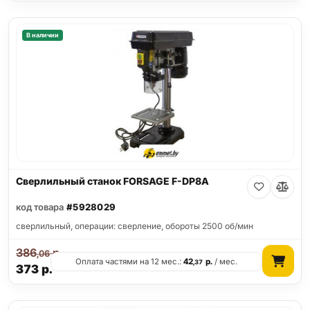
В наличии
Сверлильный станок FORSAGE F-DP8A
код товара
#5928029
сверлильный, операции: сверление, обороты 2500 об/мин
386
р.
,06
Оплата частями на 12 мес.:
42
р.
/ мес.
,37
373
р.