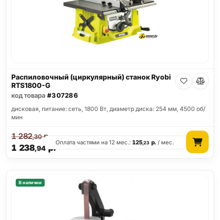
Распиловочный (циркулярный) станок Ryobi
RTS1800-G
код товара
#307286
дисковая, питание: сеть, 1800 Вт, диаметр диска: 254 мм, 4500 об/
мин
1 282
р.
,30
Оплата частями на 12 мес.:
125
р.
/ мес.
,23
1 238
р.
,94
В наличии