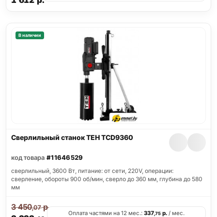
1 612
р.
В наличии
Сверлильный станок TEH TCD9360
код товара
#11646529
сверлильный, 3600 Вт, питание: от сети, 220V, операции:
сверление, обороты 900 об/мин, сверло до 360 мм, глубина до 580
мм
3 450
р.
,07
Оплата частями на 12 мес.:
337
р.
/ мес.
,75