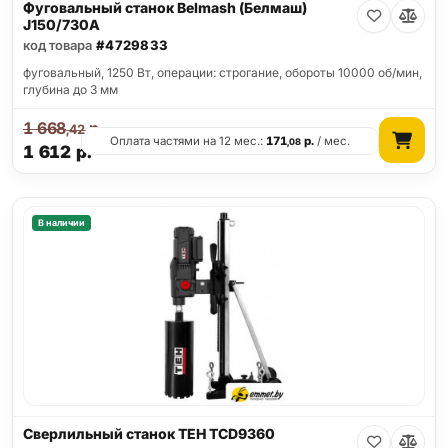
Фуговальный станок Belmash (Белмаш)
J150/730A
код товара
#4729833
фуговальный, 1250 Вт, операции: строгание, обороты 10000 об/мин,
глубина до 3 мм
1 668
р.
,42
Оплата частями на 12 мес.:
171
р.
/ мес.
,08
1 612
р.
В наличии
Сверлильный станок TEH TCD9360