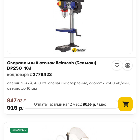
Сверлильный станок Belmash (Белмаш)
DP250-16J
код товара
#2776423
сверлильный, 450 Вт, операции: сверление, обороты 2500 об/мин,
сверло до 16 мм
947
р.
,03
Оплата частями на 12 мес.:
96
р.
/ мес.
,99
915
р.
В наличии