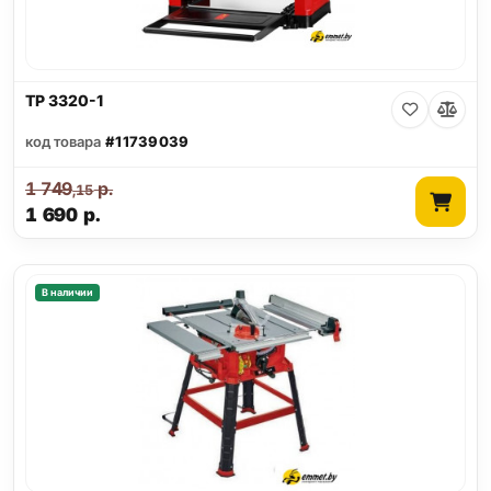
TP 3320-1
код товара
#11739039
1 749
р.
,15
1 690
р.
В наличии