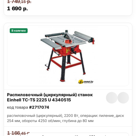
1 749
р.
,15
1 690
р.
В наличии
Распиловочный (циркулярный) станок
Einhell TC-TS 2225 U 4340515
код товара
#2717074
распиловочный (циркулярный), 2200 Вт, операции: пиление, диск
254 мм, обороты 4250 об/мин, глубина до 80 мм
1 166
р.
,45