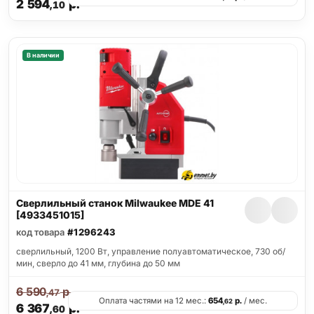
2 594
р.
,10
В наличии
Сверлильный станок Milwaukee MDE 41
[4933451015]
код товара
#1296243
сверлильный, 1200 Вт, управление полуавтоматическое, 730 об/
мин, сверло до 41 мм, глубина до 50 мм
6 590
р.
,47
Оплата частями на 12 мес.:
654
р.
/ мес.
,62
6 367
р.
,60