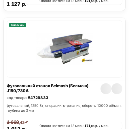
Оплата частями на 12 мес.:
121
р.
/ мес.
,58
1 127
р.
В наличии
Фуговальный станок Belmash (Белмаш)
J150/730A
код товара
#4729833
фуговальный, 1250 Вт, операции: строгание, обороты 10000 об/мин,
глубина до 3 мм
1 668
р.
,42
Оплата частями на 12 мес.:
171
р.
/ мес.
,08