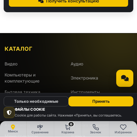
Получить консультацию
КАТАЛОГ
Видео
Аудио
Компьютеры и
Электроника
комплектующие
Бытовая техника
Инструменты
Только необходимые
Принять
Для дома и дачи
Красота и здоровье
ФАЙЛЫ COOKIE
Развлечения
Работа и офис
Cookie для работы сайта. Нажимая «Принять», вы соглашаетесь.
0
Авто и мото
Стройка и ремонт
Минск
Сравнение
Корзина
Звонок
Избранное
Мини-тракторы
Уценка