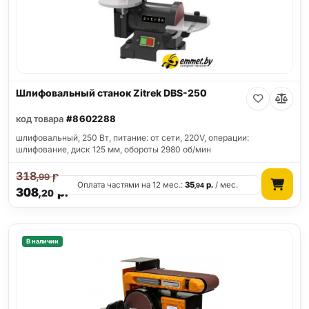
Шлифовальный станок Zitrek DBS-250
код товара
#8602288
шлифовальный, 250 Вт, питание: от сети, 220V, операции:
шлифование, диск 125 мм, обороты 2980 об/мин
318
р.
,99
Оплата частями на 12 мес.:
35
р.
/ мес.
,94
308
р.
,20
В наличии