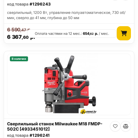
код товара
#1296243
сверлильный, 1200 Вт, управление полуавтоматическое, 730 об/
мин, сверло до 41 мм, глубина до 50 мм
6 590
р.
,47
Оплата частями на 12 мес.:
654
р.
/ мес.
,62
6 367
р.
,60
В наличии
Сверлильный станок Milwaukee M18 FMDP-
502C [4933451012]
код товара
#1296241