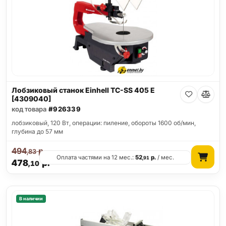
Лобзиковый станок Einhell TC-SS 405 E
[4309040]
код товара
#926339
лобзиковый, 120 Вт, операции: пиление, обороты 1600 об/мин,
глубина до 57 мм
494
р.
,83
Оплата частями на 12 мес.:
52
р.
/ мес.
,91
478
р.
,10
В наличии