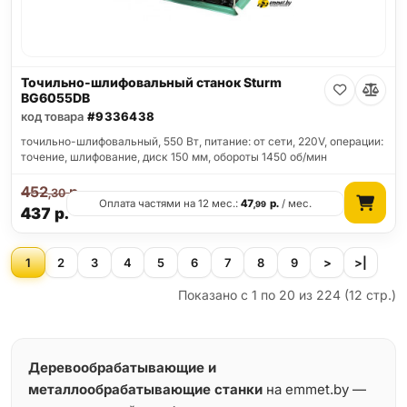
Точильно-шлифовальный станок Sturm
BG6055DB
код товара
#9336438
точильно-шлифовальный, 550 Вт, питание: от сети, 220V, операции:
точение, шлифование, диск 150 мм, обороты 1450 об/мин
452
р.
,30
Оплата частями на 12 мес.:
47
р.
/ мес.
,99
437
р.
1
2
3
4
5
6
7
8
9
>
>|
Показано с 1 по 20 из 224 (12 стр.)
Деревообрабатывающие и
металлообрабатывающие станки
на emmet.by —