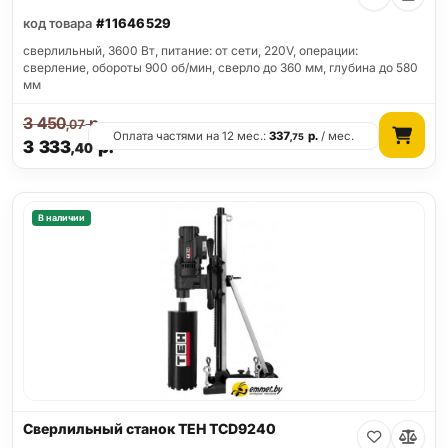
код товара
#11646529
сверлильный, 3600 Вт, питание: от сети, 220V, операции:
сверление, обороты 900 об/мин, сверло до 360 мм, глубина до 580
мм
3 450
р.
,07
Оплата частями на 12 мес.:
337
р.
/ мес.
,75
3 333
р.
,40
В наличии
Сверлильный станок TEH TCD9240