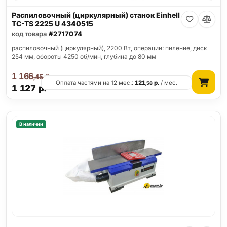
Распиловочный (циркулярный) станок Einhell
TC-TS 2225 U 4340515
код товара
#2717074
распиловочный (циркулярный), 2200 Вт, операции: пиление, диск
254 мм, обороты 4250 об/мин, глубина до 80 мм
1 166
р.
,45
Оплата частями на 12 мес.:
121
р.
/ мес.
,58
1 127
р.
В наличии