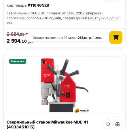
код товара
#11646528
сверлильный, 3600 Вт, питание: от сети, 220V, операции:
сверление, обороты 700 об/мин, сверло до 240 мм, глубина до 580
мм
2 684
р.
,89
Оплата частями на 12 мес.:
263
р.
/ мес.
,05
2 594
р.
,10
В наличии
Сверлильный станок Milwaukee MDE 41
[4933451015]