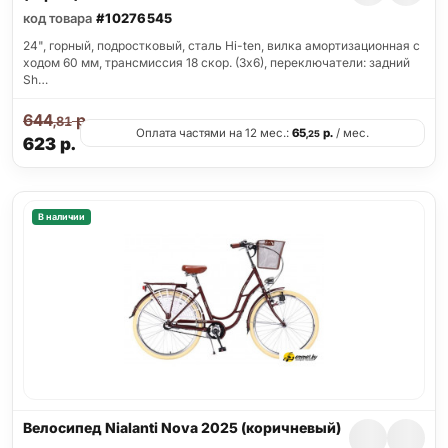
код товара
#10276545
24", горный, подростковый, сталь Hi-ten, вилка амортизационная с
ходом 60 мм, трансмиссия 18 скор. (3х6), переключатели: задний
Sh…
644
р.
,81
Оплата частями на 12 мес.:
65
р.
/ мес.
,25
623
р.
В наличии
Велосипед Nialanti Nova 2025 (коричневый)