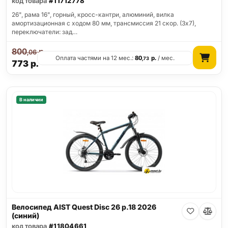
код товара
#11712778
26", рама 16", горный, кросс-кантри, алюминий, вилка
амортизационная с ходом 80 мм, трансмиссия 21 скор. (3х7),
переключатели: зад…
800
р.
,06
Оплата частями на 12 мес.:
80
р.
/ мес.
,73
773
р.
В наличии
Велосипед AIST Quest Disc 26 р.18 2026
(синий)
код товара
#11804661