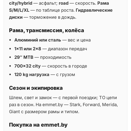
city/hybrid
— асфальт;
road
— скорость.
Рама
S/M/L/XL
— по таблице роста.
Гидравлические
диски
— торможение в дождь.
Рама, трансмиссия, колёса
Алюминий или сталь
— вес и цена
1×11 или 2×8
— диапазон передач
29″ MTB
— проходимость
700×32 city
— скорость в городе
120 kg нагрузка
— с грузом
Сезон и экипировка
Шлем, свет и замок — с первой поездки; ТО цепи
раз в сезон. На emmet.by — Stark, Forward, Merida,
Giant с размером рамы и типом.
Покупка на emmet.by