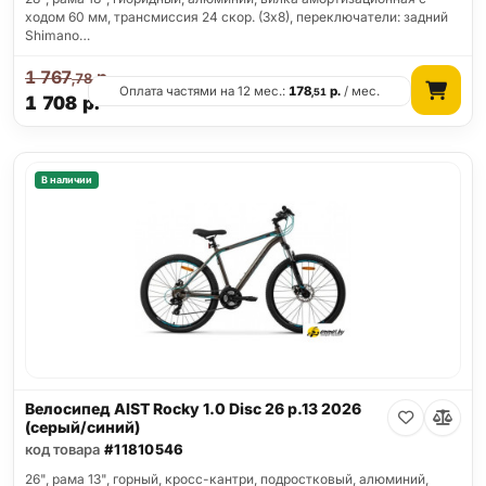
ходом 60 мм, трансмиссия 24 скор. (3х8), переключатели: задний
Shimano…
1 767
р.
,78
Оплата частями на 12 мес.:
178
р.
/ мес.
,51
1 708
р.
В наличии
Велосипед AIST Rocky 1.0 Disc 26 р.13 2026
(серый/синий)
код товара
#11810546
26", рама 13", горный, кросс-кантри, подростковый, алюминий,