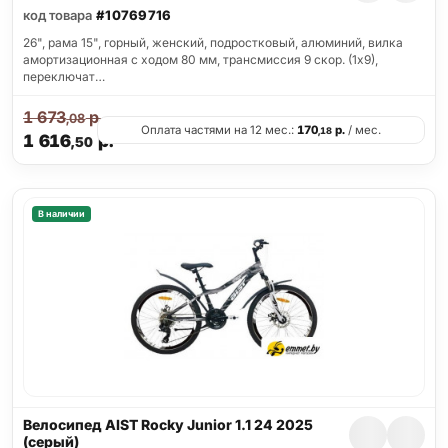
код товара
#10769716
26", рама 15", горный, женский, подростковый, алюминий, вилка
амортизационная с ходом 80 мм, трансмиссия 9 скор. (1х9),
переключат…
1 673
р.
,08
Оплата частями на 12 мес.:
170
р.
/ мес.
,18
1 616
р.
,50
В наличии
Велосипед AIST Rocky Junior 1.1 24 2025
(серый)