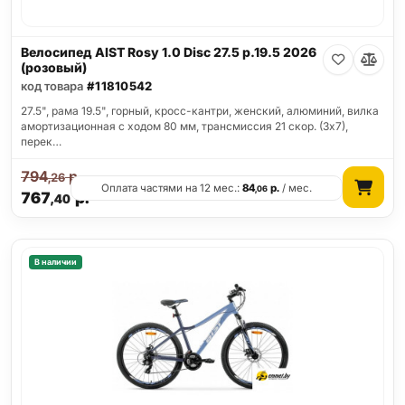
Велосипед AIST Rosy 1.0 Disc 27.5 р.19.5 2026
(розовый)
код товара
#11810542
27.5", рама 19.5", горный, кросс-кантри, женский, алюминий, вилка
амортизационная с ходом 80 мм, трансмиссия 21 скор. (3х7),
перек…
794
р.
,26
Оплата частями на 12 мес.:
84
р.
/ мес.
,06
767
р.
,40
В наличии