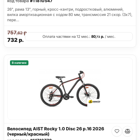
код товара
#11810547
26", рама 13", горный, кросс-кантри, подростковый, алюминий,
вилка амортизационная с ходом 80 мм, трансмиссия 21 скор. (3х7),
пере…
757
р.
,62
Оплата частями на 12 мес.:
80
р.
/ мес.
,73
732
р.
В наличии
Велосипед AIST Rocky 1.0 Disc 26 р.16 2026
(черный/красный)