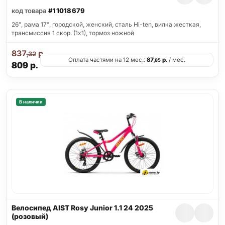
код товара
#11018679
26", рама 17", городской, женский, сталь Hi-ten, вилка жесткая,
трансмиссия 1 скор. (1х1), тормоз ножной
837
р.
,32
Оплата частями на 12 мес.:
87
р.
/ мес.
,85
809
р.
В наличии
Велосипед AIST Rosy Junior 1.1 24 2025
(розовый)