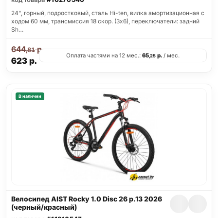
24", горный, подростковый, сталь Hi-ten, вилка амортизационная с
ходом 60 мм, трансмиссия 18 скор. (3х6), переключатели: задний
Sh…
644
р.
,81
Оплата частями на 12 мес.:
65
р.
/ мес.
,25
623
р.
В наличии
Велосипед AIST Rocky 1.0 Disc 26 р.13 2026
(черный/красный)