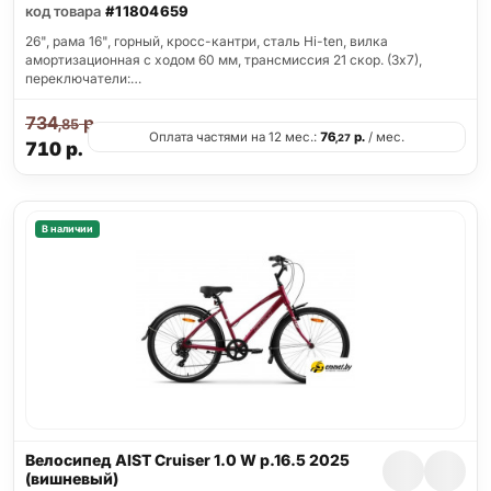
код товара
#11804659
26", рама 16", горный, кросс-кантри, сталь Hi-ten, вилка
амортизационная с ходом 60 мм, трансмиссия 21 скор. (3х7),
переключатели:…
734
р.
,85
Оплата частями на 12 мес.:
76
р.
/ мес.
,27
710
р.
В наличии
Велосипед AIST Cruiser 1.0 W р.16.5 2025
(вишневый)