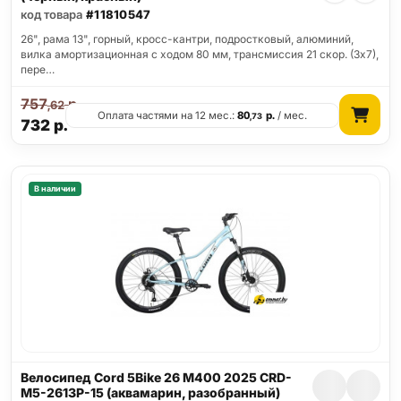
код товара
#11810547
26", рама 13", горный, кросс-кантри, подростковый, алюминий,
вилка амортизационная с ходом 80 мм, трансмиссия 21 скор. (3х7),
пере…
757
р.
,62
Оплата частями на 12 мес.:
80
р.
/ мес.
,73
732
р.
В наличии
Велосипед Cord 5Bike 26 M400 2025 CRD-
M5-2613P-15 (аквамарин, разобранный)