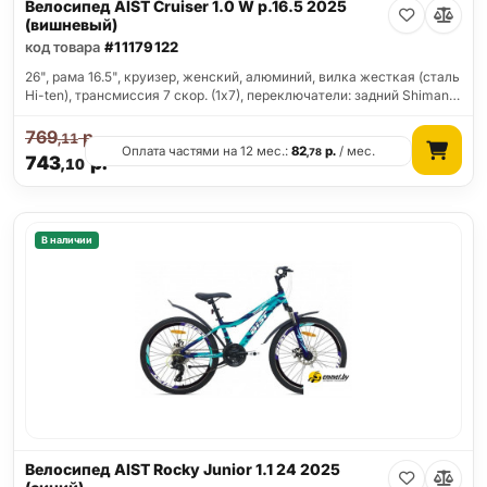
Велосипед AIST Cruiser 1.0 W р.16.5 2025
(вишневый)
код товара
#11179122
26", рама 16.5", круизер, женский, алюминий, вилка жесткая (сталь
Hi-ten), трансмиссия 7 скор. (1х7), переключатели: задний Shiman…
769
р.
,11
Оплата частями на 12 мес.:
82
р.
/ мес.
,78
743
р.
,10
В наличии
Велосипед AIST Rocky Junior 1.1 24 2025