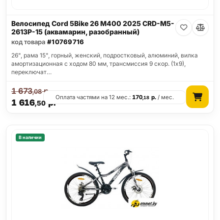
Велосипед Cord 5Bike 26 M400 2025 CRD-M5-
2613P-15 (аквамарин, разобранный)
код товара
#10769716
26", рама 15", горный, женский, подростковый, алюминий, вилка
амортизационная с ходом 80 мм, трансмиссия 9 скор. (1х9),
переключат…
1 673
р.
,08
Оплата частями на 12 мес.:
170
р.
/ мес.
,18
1 616
р.
,50
В наличии