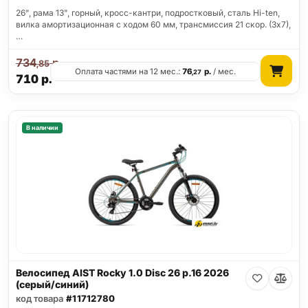
26", рама 13", горный, кросс-кантри, подростковый, сталь Hi-ten,
вилка амортизационная с ходом 60 мм, трансмиссия 21 скор. (3х7),
…
734
р.
,85
Оплата частями на 12 мес.:
76
р.
/ мес.
,27
710
р.
В наличии
Велосипед AIST Rocky 1.0 Disc 26 р.16 2026
(серый/синий)
код товара
#11712780