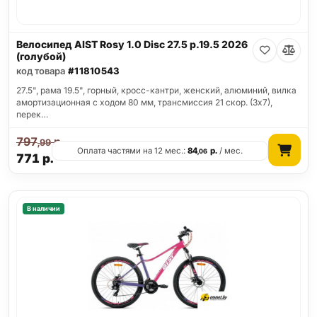
Велосипед AIST Rosy 1.0 Disc 27.5 р.19.5 2026
(голубой)
код товара
#11810543
27.5", рама 19.5", горный, кросс-кантри, женский, алюминий, вилка
амортизационная с ходом 80 мм, трансмиссия 21 скор. (3х7),
перек…
797
р.
,99
Оплата частями на 12 мес.:
84
р.
/ мес.
,06
771
р.
В наличии