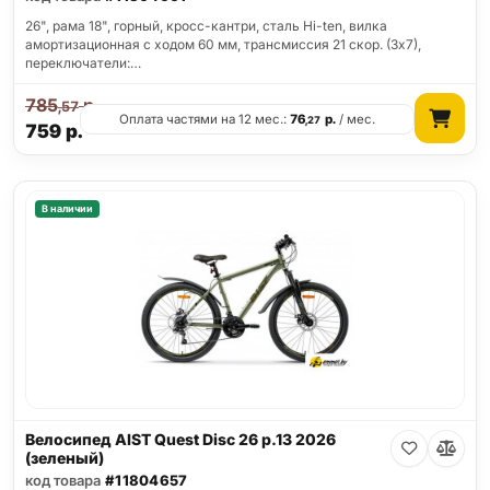
26", рама 18", горный, кросс-кантри, сталь Hi-ten, вилка
амортизационная с ходом 60 мм, трансмиссия 21 скор. (3х7),
переключатели:…
785
р.
,57
Оплата частями на 12 мес.:
76
р.
/ мес.
,27
759
р.
В наличии
Велосипед AIST Quest Disc 26 р.13 2026
(зеленый)
код товара
#11804657