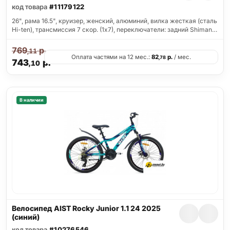
код товара
#11179122
26", рама 16.5", круизер, женский, алюминий, вилка жесткая (сталь
Hi-ten), трансмиссия 7 скор. (1х7), переключатели: задний Shiman…
769
р.
,11
Оплата частями на 12 мес.:
82
р.
/ мес.
,78
743
р.
,10
В наличии
Велосипед AIST Rocky Junior 1.1 24 2025
(синий)
код товара
#10276546