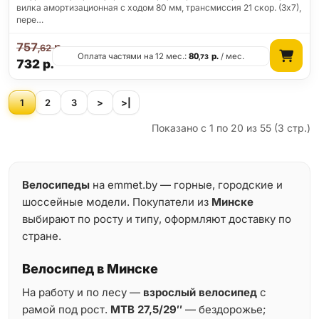
вилка амортизационная с ходом 80 мм, трансмиссия 21 скор. (3х7),
пере…
757
р.
,62
Оплата частями на 12 мес.:
80
р.
/ мес.
,73
732
р.
1
2
3
>
>|
Показано с 1 по 20 из 55 (3 стр.)
Велосипеды
на emmet.by — горные, городские и
шоссейные модели. Покупатели из
Минске
выбирают по росту и типу, оформляют доставку по
стране.
Велосипед в Минске
На работу и по лесу —
взрослый велосипед
с
рамой под рост.
MTB 27,5/29″
— бездорожье;