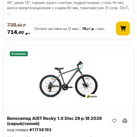
26", рама 13", горный, кросс-кантри, подростковый, сталь Hi-ten,
вилка амортизационная с ходом 60 мм, трансмиссия 21 скор. (3х7),
…
739
р.
,40
Оплата частями на 12 мес.:
76
р.
/ мес.
,27
714
р.
,40
В наличии
Велосипед AIST Rocky 1.0 Disc 26 р.18 2026
(серый/синий)
код товара
#11738192