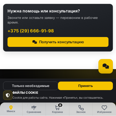
Нужна помощь или консультация?
Звоните или оставьте заявку — перезвоним в рабочее
время.
+375 (29) 666-91-98
Получить консультацию
КАТАЛОГ
Только необходимые
Принять
ФАЙЛЫ COOKIE
Видео
Аудио
Cookie для работы сайта. Нажимая «Принять», вы соглашаетесь.
Компьютеры и
0
Электроника
комплектующие
Минск
Сравнение
Корзина
Звонок
Избранное