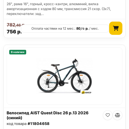
26", рама 16", горный, кросс-кантри, алюминий, вилка
амортизационная с ходом 80 мм, трансмиссия 21 скор. (3х7),
переключатели: зад…
782
р.
,46
Оплата частями на 12 мес.:
80
р.
/ мес.
,73
756
р.
В наличии
Велосипед AIST Quest Disc 26 р.13 2026
(синий)
код товара
#11804658