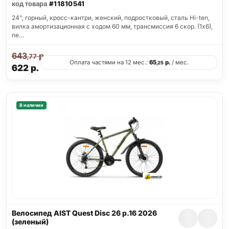
код товара
#11810541
24", горный, кросс-кантри, женский, подростковый, сталь Hi-ten,
вилка амортизационная с ходом 60 мм, трансмиссия 6 скор. (1х6),
пе…
643
р.
,77
Оплата частями на 12 мес.:
65
р.
/ мес.
,25
622
р.
В наличии
Велосипед AIST Quest Disc 26 р.16 2026
(зеленый)