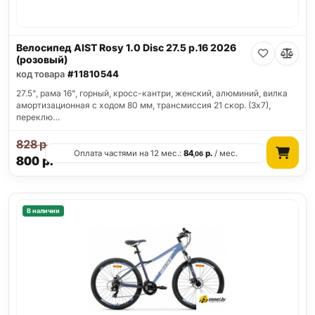
Велосипед AIST Rosy 1.0 Disc 27.5 р.16 2026
(розовый)
код товара
#11810544
27.5", рама 16", горный, кросс-кантри, женский, алюминий, вилка
амортизационная с ходом 80 мм, трансмиссия 21 скор. (3х7),
переклю…
828
р.
Оплата частями на 12 мес.:
84
р.
/ мес.
,06
800
р.
В наличии