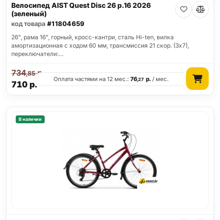
Велосипед AIST Quest Disc 26 р.16 2026
(зеленый)
код товара
#11804659
26", рама 16", горный, кросс-кантри, сталь Hi-ten, вилка
амортизационная с ходом 60 мм, трансмиссия 21 скор. (3х7),
переключатели:…
734
р.
,85
Оплата частями на 12 мес.:
76
р.
/ мес.
,27
710
р.
В наличии