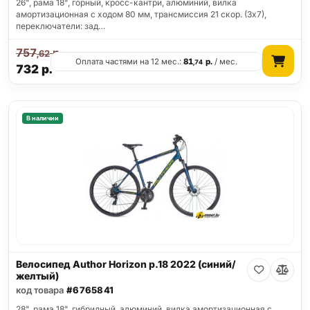
26", рама 18", горный, кросс-кантри, алюминий, вилка
амортизационная с ходом 80 мм, трансмиссия 21 скор. (3х7),
переключатели: зад…
757
р.
,62
Оплата частями на 12 мес.:
81
р.
/ мес.
,74
732
р.
В наличии
Велосипед Author Horizon р.18 2022 (синий/
желтый)
код товара
#6765841
28", рама 18", гибридный, алюминий, вилка амортизационная с