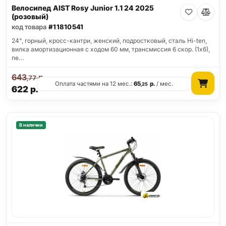
Велосипед AIST Rosy Junior 1.1 24 2025
(розовый)
код товара
#11810541
24", горный, кросс-кантри, женский, подростковый, сталь Hi-ten,
вилка амортизационная с ходом 60 мм, трансмиссия 6 скор. (1х6),
пе…
643
р.
,77
Оплата частями на 12 мес.:
65
р.
/ мес.
,25
622
р.
В наличии