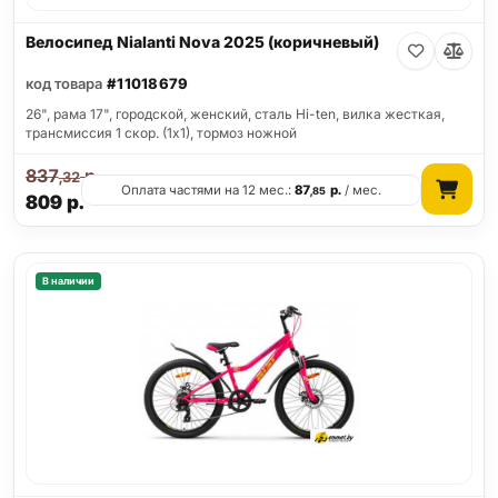
Велосипед Nialanti Nova 2025 (коричневый)
код товара
#11018679
26", рама 17", городской, женский, сталь Hi-ten, вилка жесткая,
трансмиссия 1 скор. (1х1), тормоз ножной
837
р.
,32
Оплата частями на 12 мес.:
87
р.
/ мес.
,85
809
р.
В наличии