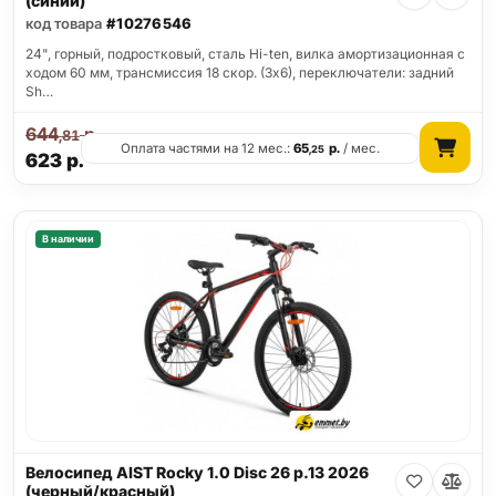
(синий)
код товара
#10276546
24", горный, подростковый, сталь Hi-ten, вилка амортизационная с
ходом 60 мм, трансмиссия 18 скор. (3х6), переключатели: задний
Sh…
644
р.
,81
Оплата частями на 12 мес.:
65
р.
/ мес.
,25
623
р.
В наличии
Велосипед AIST Rocky 1.0 Disc 26 р.13 2026
(черный/красный)