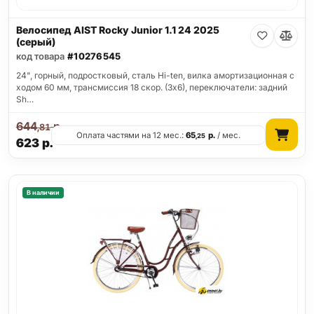
Велосипед AIST Rocky Junior 1.1 24 2025
(серый)
код товара
#10276545
24", горный, подростковый, сталь Hi-ten, вилка амортизационная с
ходом 60 мм, трансмиссия 18 скор. (3х6), переключатели: задний
Sh…
644
р.
,81
Оплата частями на 12 мес.:
65
р.
/ мес.
,25
623
р.
В наличии