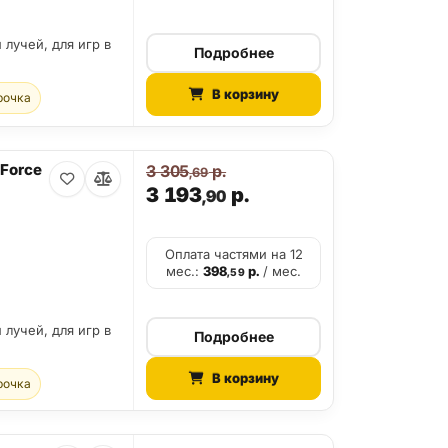
 лучей, для игр в
Подробнее
В корзину
рочка
Force
3 305
р.
,69
3 193
р.
,90
Оплата частями на 12
мес.:
398
р.
/ мес.
,59
 лучей, для игр в
Подробнее
В корзину
рочка