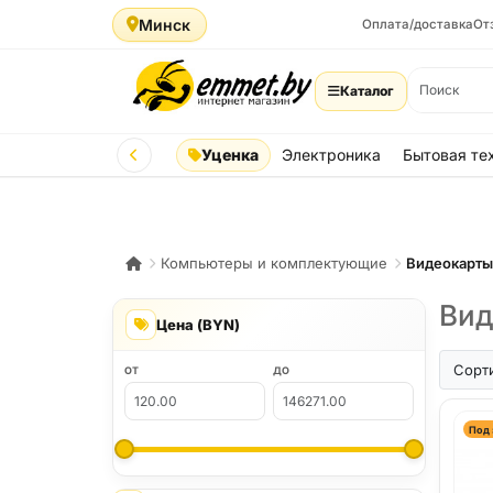
Минск
Оплата/доставка
От
Каталог
Уценка
Электроника
Бытовая те
Компьютеры и комплектующие
Видеокарт
Вид
Цена (BYN)
Сорт
ОТ
ДО
Под 