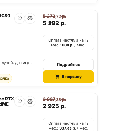
 5080
5 373
р.
,72
5 192
р.
Оплата частями на 12
мес.:
600
р.
/ мес.
 лучей, для игр в
Подробнее
В корзину
рочка
ce RTX
3 027
р.
,38
RIME-
2 925
р.
Оплата частями на 12
мес.:
337
р.
/ мес.
,05