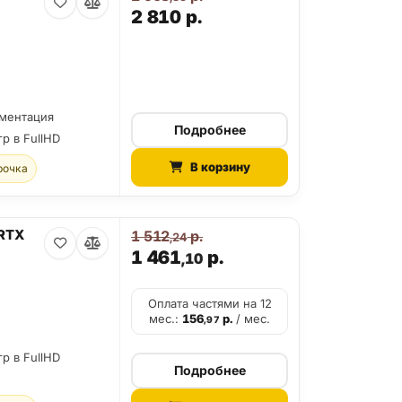
2 810
р.
ументация
Подробнее
гр в FullHD
В корзину
рочка
 RTX
1 512
р.
,24
1 461
р.
,10
Оплата частями на 12
мес.:
156
р.
/ мес.
,97
гр в FullHD
Подробнее