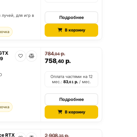
 лучей, для игр в
Подробнее
В корзину
рочка
 GTX
784
р.
,94
69
758
р.
,40
D
Оплата частями на 12
мес.:
83
р.
/ мес.
,61
Подробнее
рочка
В корзину
ce RTX
2 908
р.
,35