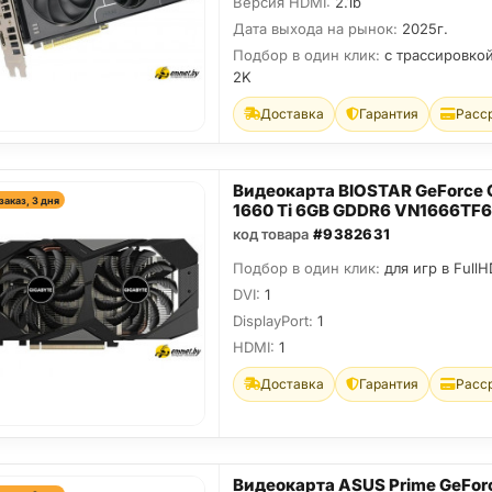
Версия HDMI:
2.1b
Дата выхода на рынок:
2025г.
Подбор в один клик:
с трассировкой
2K
Доставка
Гарантия
Расс
Видеокарта BIOSTAR GeForce
заказ, 3 дня
1660 Ti 6GB GDDR6 VN1666TF
код товара
#9382631
Подбор в один клик:
для игр в FullH
DVI:
1
DisplayPort:
1
HDMI:
1
Доставка
Гарантия
Расс
Видеокарта ASUS Prime GeFor