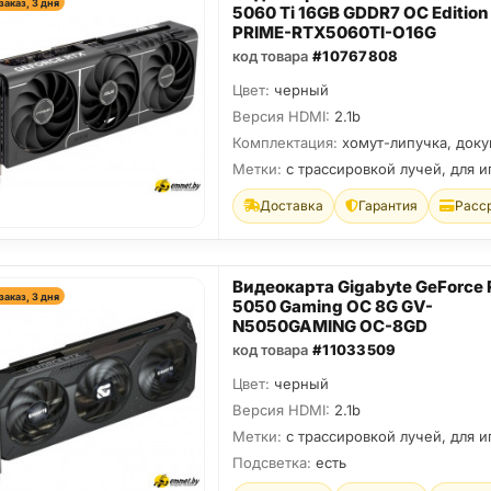
заказ, 3 дня
5060 Ti 16GB GDDR7 OC Edition
PRIME-RTX5060TI-O16G
код товара
#10767808
Цвет:
черный
Версия HDMI:
2.1b
Комплектация:
хомут-липучка, док
Метки:
с трассировкой лучей, для и
Доставка
Гарантия
Расс
Видеокарта Gigabyte GeForce
заказ, 3 дня
5050 Gaming OC 8G GV-
N5050GAMING OC-8GD
код товара
#11033509
Цвет:
черный
Версия HDMI:
2.1b
Метки:
с трассировкой лучей, для и
Подсветка:
есть