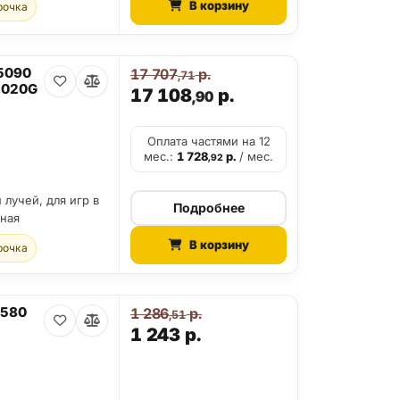
В корзину
рочка
 5090
17 707
р.
,71
2020G
17 108
р.
,90
Оплата частями на 12
мес.:
1 728
р.
/ мес.
,92
 лучей, для игр в
Подробнее
ьная
В корзину
рочка
B580
1 286
р.
,51
1 243
р.