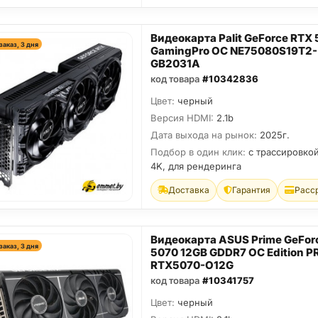
Видеокарта Palit GeForce RTX
заказ, 3 дня
GamingPro OC NE75080S19T2-
GB2031A
код товара
#10342836
Цвет:
черный
Версия HDMI:
2.1b
Дата выхода на рынок:
2025г.
Подбор в один клик:
с трассировкой
4K, для рендеринга
Доставка
Гарантия
Расс
Видеокарта ASUS Prime GeFor
заказ, 3 дня
5070 12GB GDDR7 OC Edition P
RTX5070-O12G
код товара
#10341757
Цвет:
черный