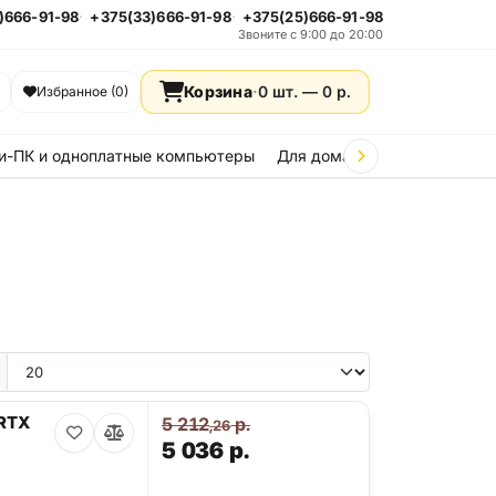
)666-91-98
+375(33)666-91-98
+375(25)666-91-98
Звоните с 9:00 до 20:00
Корзина
·
0 шт. —
0
р.
Избранное (0)
и-ПК и одноплатные компьютеры
Для дома и дачи
Стройка
 RTX
5 212
р.
,26
5 036
р.