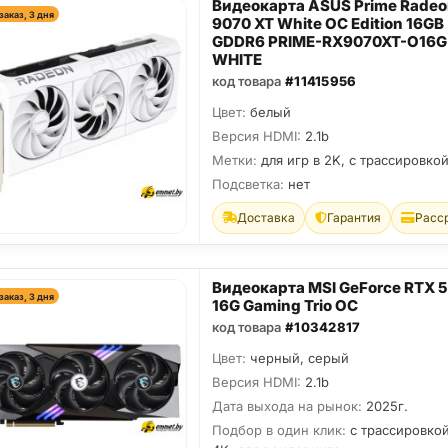
Видеокарта ASUS Prime Radeo
заказ, 3 дня
9070 XT White OC Edition 16GB
GDDR6 PRIME-RX9070XT-O16G
WHITE
код товара
#11415956
Цвет:
белый
Версия HDMI:
2.1b
Метки:
для игр в 2K, с трассировко
Подсветка:
нет
Доставка
Гарантия
Расс
Видеокарта MSI GeForce RTX 
заказ, 3 дня
16G Gaming Trio OC
код товара
#10342817
Цвет:
черный, серый
Версия HDMI:
2.1b
Дата выхода на рынок:
2025г.
Подбор в один клик:
с трассировкой