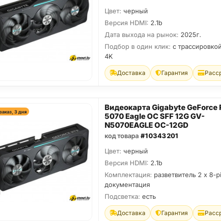
Цвет:
черный
Версия HDMI:
2.1b
Дата выхода на рынок:
2025г.
Подбор в один клик:
с трассировкой
4K
Доставка
Гарантия
Расс
Видеокарта Gigabyte GeForce
заказ, 3 дня
5070 Eagle OC SFF 12G GV-
N5070EAGLE OC-12GD
код товара
#10343201
Цвет:
черный
Версия HDMI:
2.1b
Комплектация:
разветвитель 2 x 8-pi
документация
Подсветка:
есть
Доставка
Гарантия
Расс