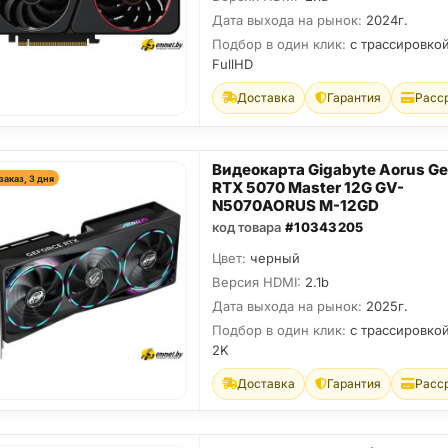
Дата выхода на рынок:
2024г.
Подбор в один клик:
с трассировкой
FullHD
Доставка
Гарантия
Расс
Видеокарта Gigabyte Aorus Ge
заказ, 3 дня
RTX 5070 Master 12G GV-
N5070AORUS M-12GD
код товара
#10343205
Цвет:
черный
Версия HDMI:
2.1b
Дата выхода на рынок:
2025г.
Подбор в один клик:
с трассировкой
2K
Доставка
Гарантия
Расс