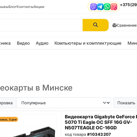
+375(29
зывы
Блог
Контакты
Акции
Viber
Telegram
WhatsApp
Instagram
Сравнение
хника
Видео
Аудио
Компьютеры и комплектующие
Мин
ы
еокарты в Минске
ировка
Показать
Видеокарта Gigabyte GeForce
заказ, 3 дня
5070 Ti Eagle OC SFF 16G GV-
N507TEAGLE OC-16GD
код товара
#10343207