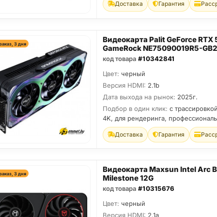
Доставка
Гарантия
Расс
Видеокарта Palit GeForce RTX
заказ, 3 дня
GameRock NE75090019R5-GB
код товара
#10342841
Цвет:
черный
Версия HDMI:
2.1b
Дата выхода на рынок:
2025г.
Подбор в один клик:
с трассировкой
4K, для рендеринга, профессионал
Доставка
Гарантия
Расс
Видеокарта Maxsun Intel Arc 
заказ, 3 дня
Milestone 12G
код товара
#10315676
Цвет:
черный
Версия HDMI:
2.1a