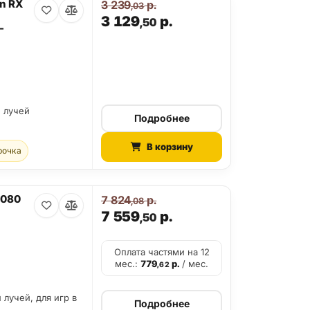
n RX
3 239
р.
,03
3 129
р.
,50
-
й лучей
Подробнее
В корзину
рочка
5080
7 824
р.
,08
7 559
р.
,50
Оплата частями на 12
мес.:
779
р.
/ мес.
,62
 лучей, для игр в
Подробнее