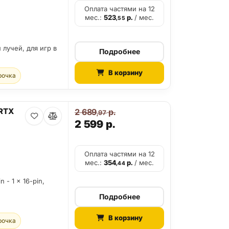
Оплата частями на 12
мес.:
523
р.
/ мес.
,55
 лучей, для игр в
Подробнее
В корзину
рочка
 RTX
2 689
р.
,97
2 599
р.
Оплата частями на 12
мес.:
354
р.
/ мес.
,44
n - 1 x 16-pin,
Подробнее
В корзину
рочка