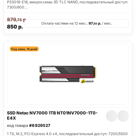
PS5018-E18, микросхемы 3D TLC NAND, последовательный доступ:
7300/600…
879
р.
,75
Оплата частями на 12 мес.:
97
р.
/ мес.
,50
850
р.
Под заказ, 16 дней
SSD Netac NV7000 1TB NT01NV7000-1T0-
E4X
код товара
#6929527
1 ТБ, M.2, PCI Express 4.0 x4, последовательный доступ: 7200/5500