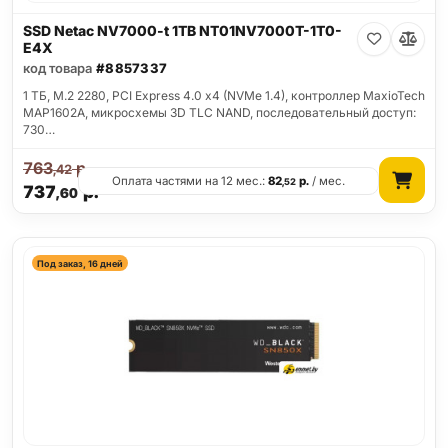
SSD Netac NV7000-t 1TB NT01NV7000T-1T0-
E4X
код товара
#8857337
1 ТБ, M.2 2280, PCI Express 4.0 x4 (NVMe 1.4), контроллер MaxioTech
MAP1602A, микросхемы 3D TLC NAND, последовательный доступ:
730…
763
р.
,42
Оплата частями на 12 мес.:
82
р.
/ мес.
,52
737
р.
,60
Под заказ, 16 дней