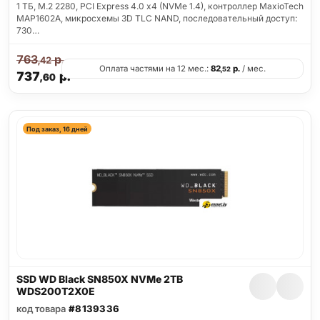
1 ТБ, M.2 2280, PCI Express 4.0 x4 (NVMe 1.4), контроллер MaxioTech
MAP1602A, микросхемы 3D TLC NAND, последовательный доступ:
730…
763
р.
,42
Оплата частями на 12 мес.:
82
р.
/ мес.
,52
737
р.
,60
Под заказ, 16 дней
SSD WD Black SN850X NVMe 2TB
WDS200T2X0E
код товара
#8139336