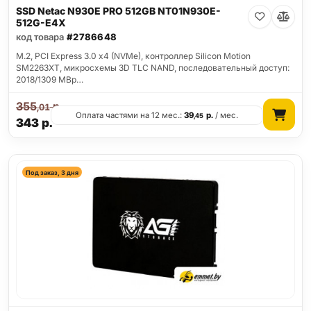
SSD Netac N930E PRO 512GB NT01N930E-
512G-E4X
код товара
#2786648
M.2, PCI Express 3.0 x4 (NVMe), контроллер Silicon Motion
SM2263XT, микросхемы 3D TLC NAND, последовательный доступ:
2018/1309 MBp…
355
р.
,01
Оплата частями на 12 мес.:
39
р.
/ мес.
,45
343
р.
Под заказ, 3 дня