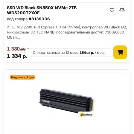
SSD WD Black SN850X NVMe 2TB
WDS200T2X0E
код товара
#8139336
2 ТБ, M.2 2280, PCI Express 4.0 x4 (NVMe), контроллер WD Black G2,
микросхемы 3D TLC NAND, последовательный доступ: 7300/6600
МБай…
1 380
р.
,69
Оплата частями на 12 мес.:
154
р.
/ мес.
,02
1 334
р.
Под заказ, 3 дня