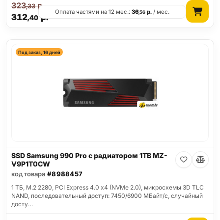
323
р.
,33
Оплата частями на 12 мес.:
36
р.
/ мес.
,56
312
р.
,40
Под заказ, 16 дней
SSD Samsung 990 Pro с радиатором 1TB MZ-
V9P1T0CW
код товара
#8988457
1 ТБ, M.2 2280, PCI Express 4.0 x4 (NVMe 2.0), микросхемы 3D TLC
NAND, последовательный доступ: 7450/6900 МБайт/с, случайный
досту…