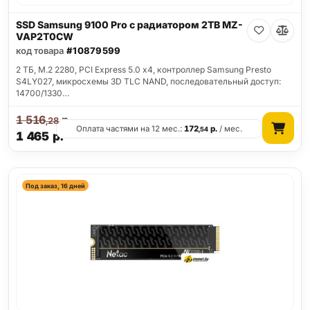
SSD Samsung 9100 Pro с радиатором 2TB MZ-
VAP2T0CW
код товара
#10879599
2 ТБ, M.2 2280, PCI Express 5.0 x4, контроллер Samsung Presto
S4LY027, микросхемы 3D TLC NAND, последовательный доступ:
14700/1330…
1 516
р.
,28
Оплата частями на 12 мес.:
172
р.
/ мес.
,54
1 465
р.
Под заказ, 16 дней