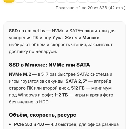
Показано с 1 по 20 из 828 (42 стр.)
SSD
на emmet.by — NVMe и SATA-накопители для
ускорения ПК и ноутбука. Жители
Минске
выбирают объём и скорость чтения, заказывают
доставку по Беларуси.
SSD в Минске: NVMe или SATA
NVMe M.2
— в 5–7 раз быстрее SATA; система и
игры грузятся за секунды.
SATA 2,5″
— апгрейд
старого ПК или второй диск.
512 ГБ
— минимум
под Windows и софт;
1–2 ТБ
— игры и архив фото
без внешнего HDD.
Объём, скорость, ресурс
PCIe 3.0 и 4.0
— 4.0 быстрее; для офиса разница