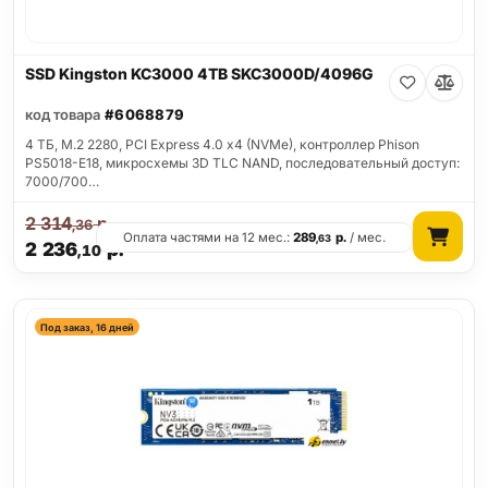
SSD Kingston KC3000 4TB SKC3000D/4096G
код товара
#6068879
4 ТБ, M.2 2280, PCI Express 4.0 x4 (NVMe), контроллер Phison
PS5018-E18, микросхемы 3D TLC NAND, последовательный доступ:
7000/700…
2 314
р.
,36
Оплата частями на 12 мес.:
289
р.
/ мес.
,63
2 236
р.
,10
Под заказ, 16 дней