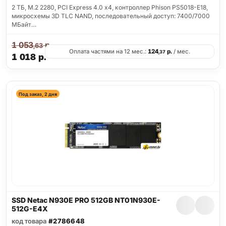
2 ТБ, M.2 2280, PCI Express 4.0 x4, контроллер Phison PS5018-E18,
микросхемы 3D TLC NAND, последовательный доступ: 7400/7000
МБайт…
1 053
р.
,63
Оплата частями на 12 мес.:
124
р.
/ мес.
,37
1 018
р.
Под заказ, 2 дня
SSD Netac N930E PRO 512GB NT01N930E-
512G-E4X
код товара
#2786648