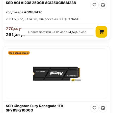
SSD AGI AI238 250GB AGI250GIMAI238
код товара
#6988476
250 ГБ, 2.5", SATA 3.0, микросхемы 3D QLC NAND
270
р.
,55
Оплата частями на 12 мес.:
34
р.
/ мес.
,84
261
р.
,40
Под заказ, 3 дня
SSD Kingston Fury Renegade 1TB
SFYRSK/1000G