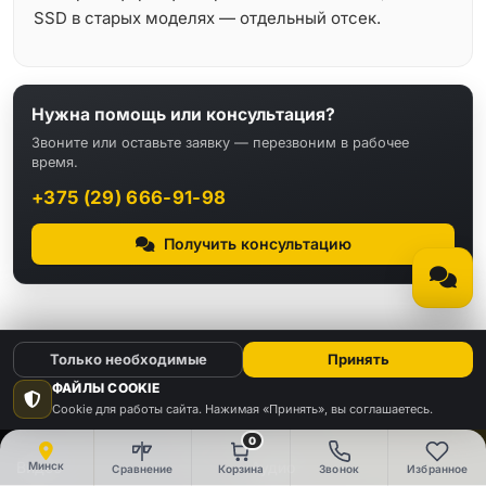
SSD в старых моделях — отдельный отсек.
Нужна помощь или консультация?
Звоните или оставьте заявку — перезвоним в рабочее
время.
+375 (29) 666-91-98
Получить консультацию
Только необходимые
Принять
ФАЙЛЫ COOKIE
Cookie для работы сайта. Нажимая «Принять», вы соглашаетесь.
КАТАЛОГ
0
Видео
Аудио
Минск
Сравнение
Корзина
Звонок
Избранное