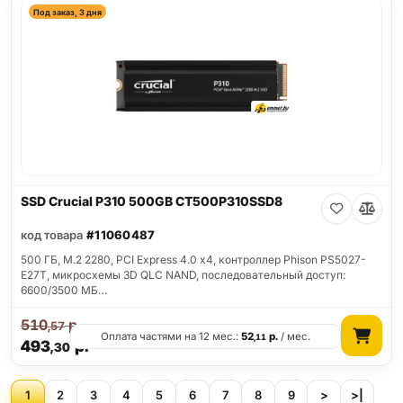
Под заказ, 3 дня
SSD Crucial P310 500GB CT500P310SSD8
код товара
#11060487
500 ГБ, M.2 2280, PCI Express 4.0 x4, контроллер Phison PS5027-
E27T, микросхемы 3D QLC NAND, последовательный доступ:
6600/3500 МБ…
510
р.
,57
Оплата частями на 12 мес.:
52
р.
/ мес.
,11
493
р.
,30
1
2
3
4
5
6
7
8
9
>
>|