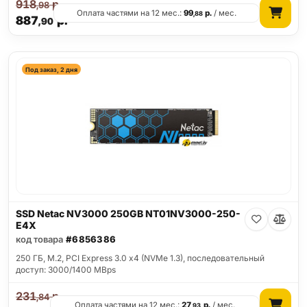
918
р.
,98
Оплата частями на 12 мес.:
99
р.
/ мес.
,88
887
р.
,90
Под заказ, 2 дня
SSD Netac NV3000 250GB NT01NV3000-250-
E4X
код товара
#6856386
250 ГБ, M.2, PCI Express 3.0 x4 (NVMe 1.3), последовательный
доступ: 3000/1400 MBps
231
р.
,84
Оплата частями на 12 мес.:
27
р.
/ мес.
,93