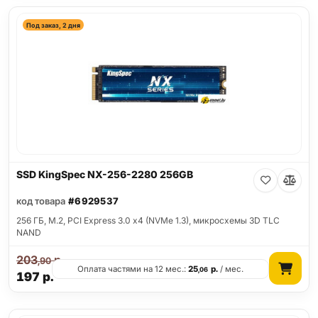
Под заказ, 2 дня
SSD KingSpec NX-256-2280 256GB
код товара
#6929537
256 ГБ, M.2, PCI Express 3.0 x4 (NVMe 1.3), микросхемы 3D TLC
NAND
203
р.
,90
Оплата частями на 12 мес.:
25
р.
/ мес.
,06
197
р.