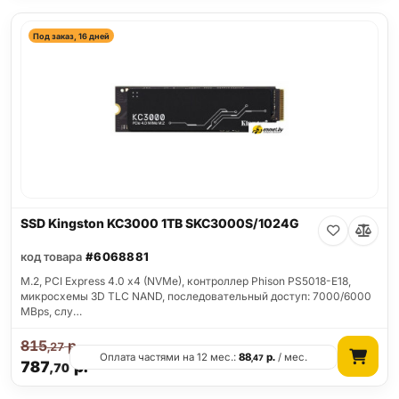
Под заказ, 16 дней
SSD Kingston KC3000 1TB SKC3000S/1024G
код товара
#6068881
M.2, PCI Express 4.0 x4 (NVMe), контроллер Phison PS5018-E18,
микросхемы 3D TLC NAND, последовательный доступ: 7000/6000
MBps, слу…
815
р.
,27
Оплата частями на 12 мес.:
88
р.
/ мес.
,47
787
р.
,70