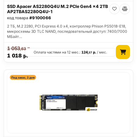
SSD Apacer AS2280Q4U M.2 PCIe Gen4 x4 2TB
AP2TBAS2280Q4U-1
код товара
#9100066
2 ТБ, M.2 2280, PCI Express 4.0 x4, контроллер Phison PS5018-E18,
микросхемы 3D TLC NAND, последовательный доступ: 7400/7000
МБайт…
1 053
р.
,63
Оплата частями на 12 мес.:
124
р.
/ мес.
,37
1 018
р.
Под заказ, 2 дня