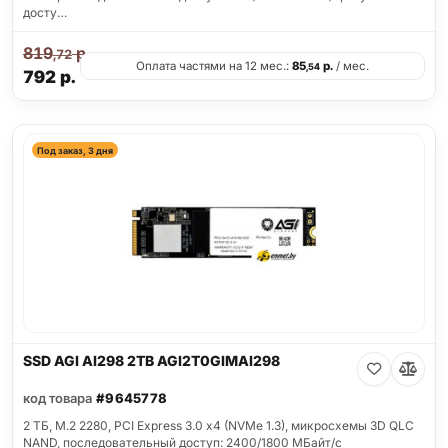
досту…
819
р.
,72
Оплата частями на 12 мес.:
85
р.
/ мес.
,54
792
р.
Под заказ, 3 дня
SSD AGI AI298 2TB AGI2T0GIMAI298
код товара
#9645778
2 ТБ, M.2 2280, PCI Express 3.0 x4 (NVMe 1.3), микросхемы 3D QLC
NAND, последовательный доступ: 2400/1800 МБайт/с