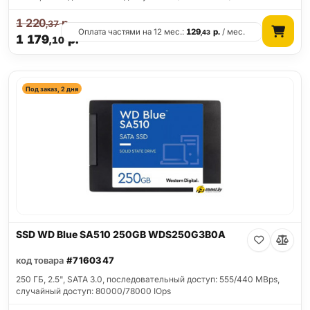
1 220
р.
,37
Оплата частями на 12 мес.:
129
р.
/ мес.
,43
1 179
р.
,10
Под заказ, 2 дня
SSD WD Blue SA510 250GB WDS250G3B0A
код товара
#7160347
250 ГБ, 2.5", SATA 3.0, последовательный доступ: 555/440 MBps,
случайный доступ: 80000/78000 IOps