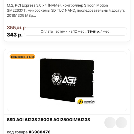
M.2, PCI Express 3.0 x4 (NVMe), контроллер Silicon Motion
SM2263XT, микросхемы 3D TLC NAND, последовательный доступ:
2018/1309 MBp…
355
р.
,01
Оплата частями на 12 мес.:
39
р.
/ мес.
,45
343
р.
Под заказ, 3 дня
SSD AGI AI238 250GB AGI250GIMAI238
код товара
#6988476