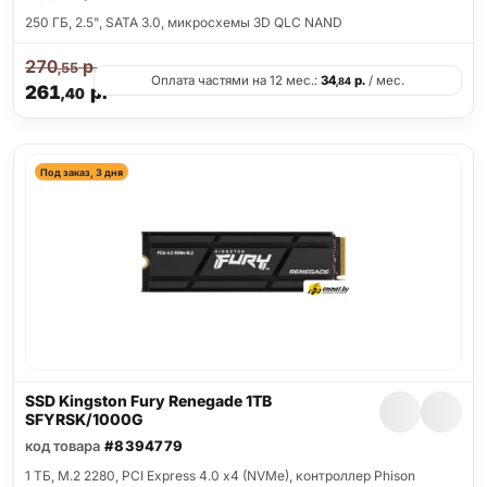
250 ГБ, 2.5", SATA 3.0, микросхемы 3D QLC NAND
270
р.
,55
Оплата частями на 12 мес.:
34
р.
/ мес.
,84
261
р.
,40
Под заказ, 3 дня
SSD Kingston Fury Renegade 1TB
SFYRSK/1000G
код товара
#8394779
1 ТБ, M.2 2280, PCI Express 4.0 x4 (NVMe), контроллер Phison