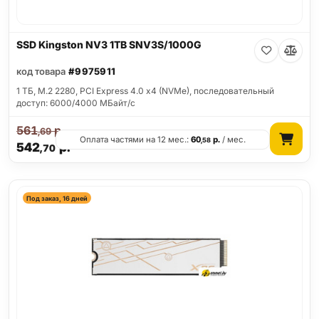
SSD Kingston NV3 1TB SNV3S/1000G
код товара
#9975911
1 ТБ, M.2 2280, PCI Express 4.0 x4 (NVMe), последовательный
доступ: 6000/4000 МБайт/с
561
р.
,69
Оплата частями на 12 мес.:
60
р.
/ мес.
,58
542
р.
,70
Под заказ, 16 дней