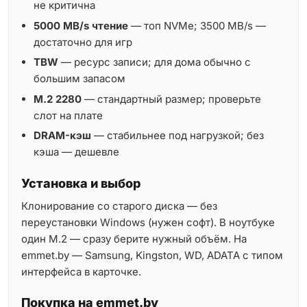
не критична
5000 MB/s чтение
— топ NVMe; 3500 MB/s —
достаточно для игр
TBW
— ресурс записи; для дома обычно с
большим запасом
M.2 2280
— стандартный размер; проверьте
слот на плате
DRAM-кэш
— стабильнее под нагрузкой; без
кэша — дешевле
Установка и выбор
Клонирование со старого диска — без
переустановки Windows (нужен софт). В ноутбуке
один M.2 — сразу берите нужный объём. На
emmet.by — Samsung, Kingston, WD, ADATA с типом
интерфейса в карточке.
Покупка на emmet.by