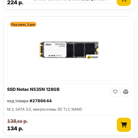
224
р.
Под заказ, 3 дня
SSD Netac N535N 128GB
код товара
#2786644
M.2, SATA 3.0, микросхемы 3D TLC NAND
138
р.
,69
134
р.