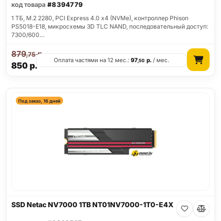
код товара
#8394779
1 ТБ, M.2 2280, PCI Express 4.0 x4 (NVMe), контроллер Phison
PS5018-E18, микросхемы 3D TLC NAND, последовательный доступ:
7300/600…
879
р.
,75
Оплата частями на 12 мес.:
97
р.
/ мес.
,50
850
р.
Под заказ, 16 дней
SSD Netac NV7000 1TB NT01NV7000-1T0-E4X