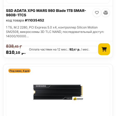
SSD ADATA XPG MARS 980 Blade 1TB SMAR-
980B-1TCS
код товара
#11035452
1 ТБ, M.2 2280, PCI Express 5.0 x4, контроллер Silicon Motion
SM2508, микросхемы 3D TLC NAND, последовательный доступ:
14000/10000…
838
р.
,45
Оплата частями на 12 мес.:
92
р.
/ мес.
,67
810
р.
,10
Под заказ, 4 дня