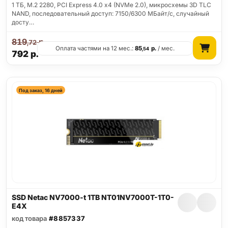
1 ТБ, M.2 2280, PCI Express 4.0 x4 (NVMe 2.0), микросхемы 3D TLC
NAND, последовательный доступ: 7150/6300 МБайт/с, случайный
досту…
819
р.
,72
Оплата частями на 12 мес.:
85
р.
/ мес.
,54
792
р.
Под заказ, 16 дней
SSD Netac NV7000-t 1TB NT01NV7000T-1T0-
E4X
код товара
#8857337