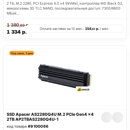
2 ТБ, M.2 2280, PCI Express 4.0 x4 (NVMe), контроллер WD Black G2,
микросхемы 3D TLC NAND, последовательный доступ: 7300/6600
МБай…
1 380
р.
,69
Оплата частями на 12 мес.:
154
р.
/ мес.
,02
1 334
р.
Под заказ, 3 дня
SSD Apacer AS2280Q4U M.2 PCIe Gen4 x4
2TB AP2TBAS2280Q4U-1
код товара
#9100066