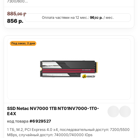
7300/600…
885
р.
,96
Оплата частями на 12 мес.:
96
р.
/ мес.
,92
856
р.
Под заказ, 2 дня
SSD Netac NV7000 1TB NT01NV7000-1T0-
E4X
код товара
#6929527
1 ТБ, M.2, PCI Express 4.0 x4, последовательный доступ: 7200/5500
MBps, случайный доступ: 740000/740000 IOps