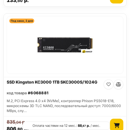
133
р.
,50
Под заказ, 2 дня
SSD Kingston KC3000 1TB SKC3000S/1024G
код товара
#6068881
M.2, PCI Express 4.0 x4 (NVMe), контроллер Phison PS5018-E18,
микросхемы 3D TLC NAND, последовательный доступ: 7000/6000
MBps, слу…
835
р.
,04
Оплата частями на 12 мес.:
88
р.
/ мес.
,47
806
р.
,80