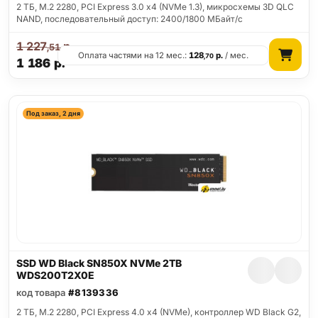
2 ТБ, M.2 2280, PCI Express 3.0 x4 (NVMe 1.3), микросхемы 3D QLC
NAND, последовательный доступ: 2400/1800 МБайт/с
1 227
р.
,51
Оплата частями на 12 мес.:
128
р.
/ мес.
,70
1 186
р.
Под заказ, 2 дня
SSD WD Black SN850X NVMe 2TB
WDS200T2X0E
код товара
#8139336
2 ТБ, M.2 2280, PCI Express 4.0 x4 (NVMe), контроллер WD Black G2,