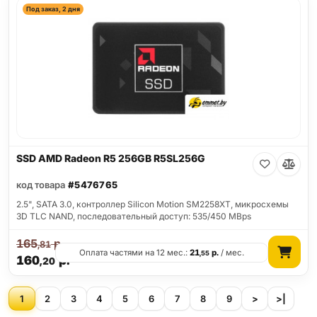
Под заказ, 2 дня
SSD AMD Radeon R5 256GB R5SL256G
код товара
#5476765
2.5", SATA 3.0, контроллер Silicon Motion SM2258XT, микросхемы
3D TLC NAND, последовательный доступ: 535/450 MBps
165
р.
,81
Оплата частями на 12 мес.:
21
р.
/ мес.
,55
160
р.
,20
1
2
3
4
5
6
7
8
9
>
>|