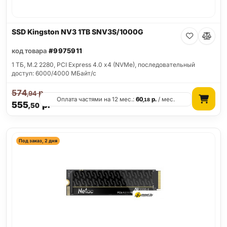
SSD Kingston NV3 1TB SNV3S/1000G
код товара
#9975911
1 ТБ, M.2 2280, PCI Express 4.0 x4 (NVMe), последовательный
доступ: 6000/4000 МБайт/с
574
р.
,94
Оплата частями на 12 мес.:
60
р.
/ мес.
,18
555
р.
,50
Под заказ, 2 дня