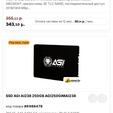
SM2263XT, микросхемы 3D TLC NAND, последовательный доступ:
2018/1309 MBp…
355
р.
,11
Оплата частями на 12 мес.:
39
р.
/ мес.
,24
343
р.
,10
Под заказ, 3 дня
SSD AGI AI238 250GB AGI250GIMAI238
код товара
#6988476