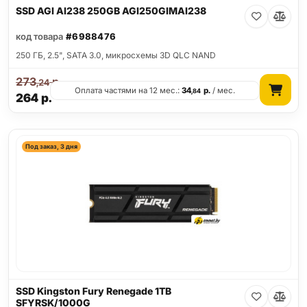
SSD AGI AI238 250GB AGI250GIMAI238
код товара
#6988476
250 ГБ, 2.5", SATA 3.0, микросхемы 3D QLC NAND
273
р.
,24
Оплата частями на 12 мес.:
34
р.
/ мес.
,84
264
р.
Под заказ, 3 дня
SSD Kingston Fury Renegade 1TB
SFYRSK/1000G