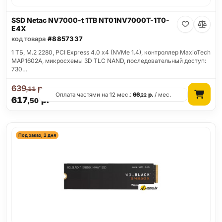
SSD Netac NV7000-t 1TB NT01NV7000T-1T0-
E4X
код товара
#8857337
1 ТБ, M.2 2280, PCI Express 4.0 x4 (NVMe 1.4), контроллер MaxioTech
MAP1602A, микросхемы 3D TLC NAND, последовательный доступ:
730…
639
р.
,11
Оплата частями на 12 мес.:
66
р.
/ мес.
,22
617
р.
,50
Под заказ, 2 дня