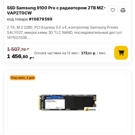
SSD Samsung 9100 Pro с радиатором 2TB MZ-
VAP2T0CW
код товара
#10879599
2 ТБ, M.2 2280, PCI Express 5.0 x4, контроллер Samsung Presto
S4LY027, микросхемы 3D TLC NAND, последовательный доступ:
14700/1330…
1 507
р.
,79
Оплата частями на 12 мес.:
172
р.
/ мес.
,03
1 456
р.
,80
Под заказ, 2 дня