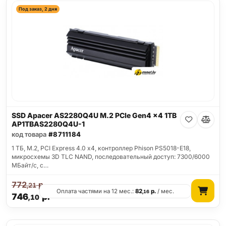
Под заказ, 2 дня
SSD Apacer AS2280Q4U M.2 PCIe Gen4 x4 1TB
AP1TBAS2280Q4U-1
код товара
#8711184
1 ТБ, M.2, PCI Express 4.0 x4, контроллер Phison PS5018-E18,
микросхемы 3D TLC NAND, последовательный доступ: 7300/6000
МБайт/с, с…
772
р.
,21
Оплата частями на 12 мес.:
82
р.
/ мес.
,16
746
р.
,10