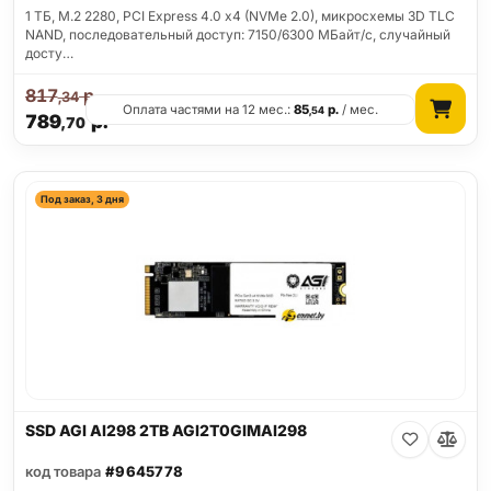
1 ТБ, M.2 2280, PCI Express 4.0 x4 (NVMe 2.0), микросхемы 3D TLC
NAND, последовательный доступ: 7150/6300 МБайт/с, случайный
досту…
817
р.
,34
Оплата частями на 12 мес.:
85
р.
/ мес.
,54
789
р.
,70
Под заказ, 3 дня
SSD AGI AI298 2TB AGI2T0GIMAI298
код товара
#9645778