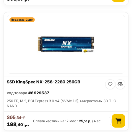
Под заказ, 2 дня
SSD KingSpec NX-256-2280 256GB
код товара
#6929537
256 ГБ, M.2, PCI Express 3.0 x4 (NVMe 1.3), микросхемы 3D TLC
NAND
205
р.
,34
Оплата частями на 12 мес.:
25
р.
/ мес.
,06
198
р.
,40