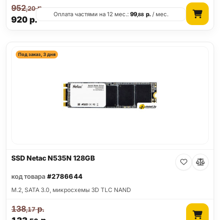
952
р.
,20
Оплата частями на 12 мес.:
99
р.
/ мес.
,88
920
р.
Под заказ, 3 дня
SSD Netac N535N 128GB
код товара
#2786644
M.2, SATA 3.0, микросхемы 3D TLC NAND
138
р.
,17