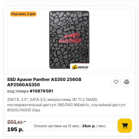
Под заказ, 2 дня
SSD Apacer Panther AS350 256GB
AP256GAS350
код товара
#10879591
256 ГБ, 2.5", SATA 3.0, микросхемы 3D TLC NAND,
последовательный доступ: 560/540 МБайт/с, случайный доступ:
81000/74000 IOps
201
р.
,83
Оплата частями на 12 мес.:
24
р.
/ мес.
,66
195
р.