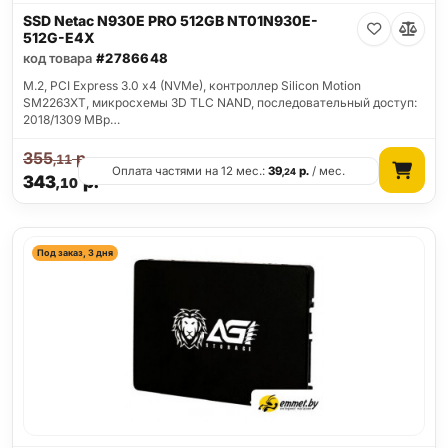
SSD Netac N930E PRO 512GB NT01N930E-
512G-E4X
код товара
#2786648
M.2, PCI Express 3.0 x4 (NVMe), контроллер Silicon Motion
SM2263XT, микросхемы 3D TLC NAND, последовательный доступ:
2018/1309 MBp…
355
р.
,11
Оплата частями на 12 мес.:
39
р.
/ мес.
,24
343
р.
,10
Под заказ, 3 дня