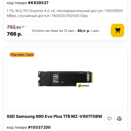
код товара
#6929527
1 ТБ, M.2, PCI Express 4.0 x4, последовательный доступ: 7200/5500
MBps, случайный доступ: 740000/740000 IOps
792
р.
,81
Оплата частями на 12 мес.:
84
р.
/ мес.
,25
766
р.
Под заказ, 3 дня
SSD Samsung 990 Evo Plus 1TB MZ-V9S1T0BW
код товара
#10337250