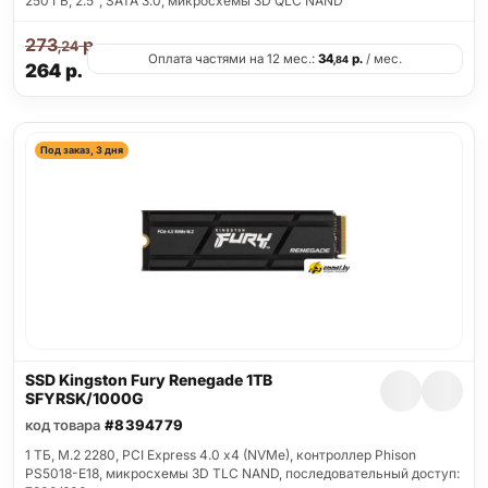
250 ГБ, 2.5", SATA 3.0, микросхемы 3D QLC NAND
273
р.
,24
Оплата частями на 12 мес.:
34
р.
/ мес.
,84
264
р.
Под заказ, 3 дня
SSD Kingston Fury Renegade 1TB
SFYRSK/1000G
код товара
#8394779
1 ТБ, M.2 2280, PCI Express 4.0 x4 (NVMe), контроллер Phison
PS5018-E18, микросхемы 3D TLC NAND, последовательный доступ: