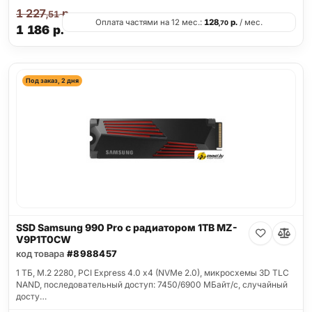
1 227
р.
,51
Оплата частями на 12 мес.:
128
р.
/ мес.
,70
1 186
р.
Под заказ, 2 дня
SSD Samsung 990 Pro с радиатором 1TB MZ-
V9P1T0CW
код товара
#8988457
1 ТБ, M.2 2280, PCI Express 4.0 x4 (NVMe 2.0), микросхемы 3D TLC
NAND, последовательный доступ: 7450/6900 МБайт/с, случайный
досту…