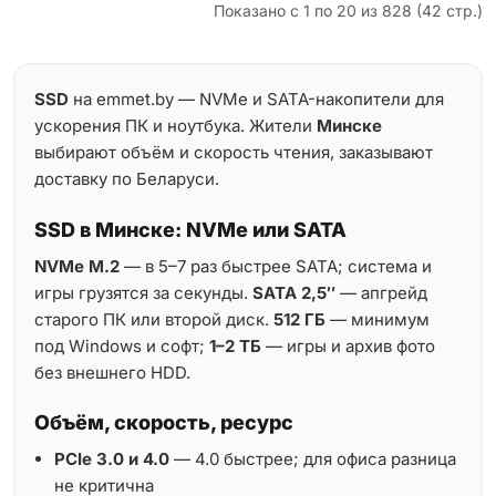
Показано с 1 по 20 из 828 (42 стр.)
SSD
на emmet.by — NVMe и SATA-накопители для
ускорения ПК и ноутбука. Жители
Минске
выбирают объём и скорость чтения, заказывают
доставку по Беларуси.
SSD в Минске: NVMe или SATA
NVMe M.2
— в 5–7 раз быстрее SATA; система и
игры грузятся за секунды.
SATA 2,5″
— апгрейд
старого ПК или второй диск.
512 ГБ
— минимум
под Windows и софт;
1–2 ТБ
— игры и архив фото
без внешнего HDD.
Объём, скорость, ресурс
PCIe 3.0 и 4.0
— 4.0 быстрее; для офиса разница
не критична