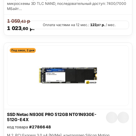
микросхемы 3D TLC NAND, последовательный доступ: 7400/7000
МБайт…
1 059
р.
,43
Оплата частями на 12 мес.:
123
р.
/ мес.
,67
1 023
р.
,60
Под заказ, 2 дня
SSD Netac N930E PRO 512GB NT01N930E-
512G-E4X
код товара
#2786648
M.2, PCI Express 3.0 x4 (NVMe), контроллер Silicon Motion