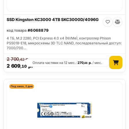
SSD Kingston KC3000 4TB SKC3000D/4096G
код товара
#6068879
4 ТБ, M.2 2280, PCI Express 4.0 x4 (NVMe), контроллер Phison
PS5018-E18, микросхемы 3D TLC NAND, последовательный доступ:
7000/700…
2 700
р.
,42
Оплата частями на 12 мес.:
270
р.
/ мес.
,48
2 609
р.
,10
Под заказ, 2 дня