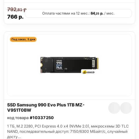
792
р.
,81
Оплата частями на 12 мес.:
84
р.
/ мес.
,25
766
р.
Под заказ, 3 дня
SSD Samsung 990 Evo Plus 1TB MZ-
V9S1T0BW
код товара
#10337250
1 ТБ, M.2 2280, PCI Express 4.0 x4 (NVMe 2.0), микросхемы 3D TLC
NAND, последовательный доступ: 7150/6300 МБайт/с, случайный
досту…