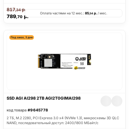
817
р.
,34
Оплата частями на 12 мес.:
85
р.
/ мес.
,54
789
р.
,70
Под заказ, 3 дня
SSD AGI AI298 2TB AGI2T0GIMAI298
код товара
#9645778
2 ТБ, M.2 2280, PCI Express 3.0 x4 (NVMe 1.3), микросхемы 3D QLC
NAND, последовательный доступ: 2400/1800 МБайт/с