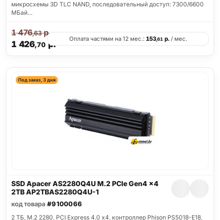
микросхемы 3D TLC NAND, последовательный доступ: 7300/6600
МБай…
1 476
р.
,63
Оплата частями на 12 мес.:
153
р.
/ мес.
,61
1 426
р.
,70
Под заказ, 3 дня
SSD Apacer AS2280Q4U M.2 PCIe Gen4 x4
2TB AP2TBAS2280Q4U-1
код товара
#9100066
2 ТБ, M.2 2280, PCI Express 4.0 x4, контроллер Phison PS5018-E18,