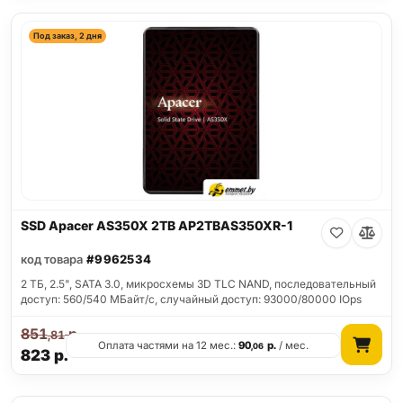
Под заказ, 2 дня
SSD Apacer AS350X 2TB AP2TBAS350XR-1
код товара
#9962534
2 ТБ, 2.5", SATA 3.0, микросхемы 3D TLC NAND, последовательный
доступ: 560/540 МБайт/с, случайный доступ: 93000/80000 IOps
851
р.
,81
Оплата частями на 12 мес.:
90
р.
/ мес.
,06
823
р.