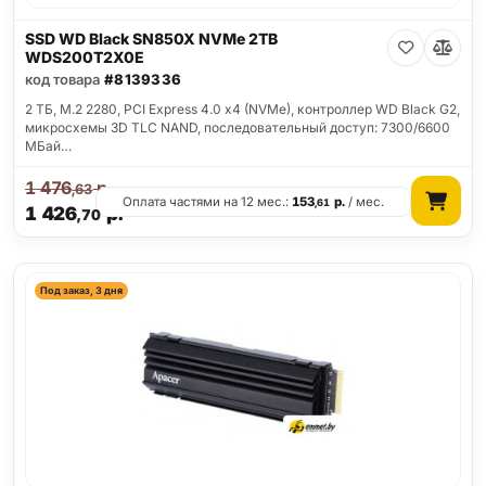
SSD WD Black SN850X NVMe 2TB
WDS200T2X0E
код товара
#8139336
2 ТБ, M.2 2280, PCI Express 4.0 x4 (NVMe), контроллер WD Black G2,
микросхемы 3D TLC NAND, последовательный доступ: 7300/6600
МБай…
1 476
р.
,63
Оплата частями на 12 мес.:
153
р.
/ мес.
,61
1 426
р.
,70
Под заказ, 3 дня