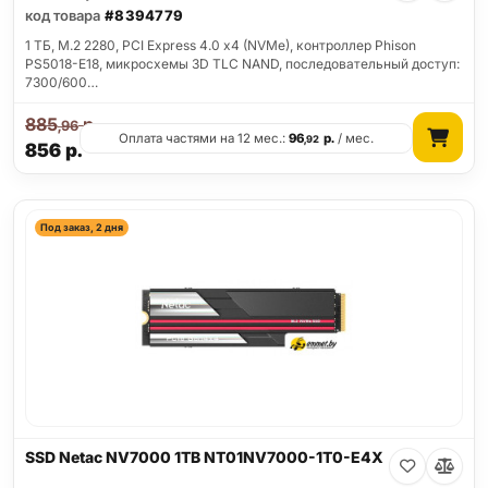
код товара
#8394779
1 ТБ, M.2 2280, PCI Express 4.0 x4 (NVMe), контроллер Phison
PS5018-E18, микросхемы 3D TLC NAND, последовательный доступ:
7300/600…
885
р.
,96
Оплата частями на 12 мес.:
96
р.
/ мес.
,92
856
р.
Под заказ, 2 дня
SSD Netac NV7000 1TB NT01NV7000-1T0-E4X