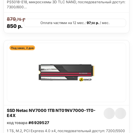
PS5018-E18, микросхемы 3D TLC NAND, последовательный доступ:
7300/600…
879
р.
,75
Оплата частями на 12 мес.:
97
р.
/ мес.
,50
850
р.
Под заказ, 2 дня
SSD Netac NV7000 1TB NT01NV7000-1T0-
E4X
код товара
#6929527
1 ТБ, M.2, PCI Express 4.0 x4, последовательный доступ: 7200/5500