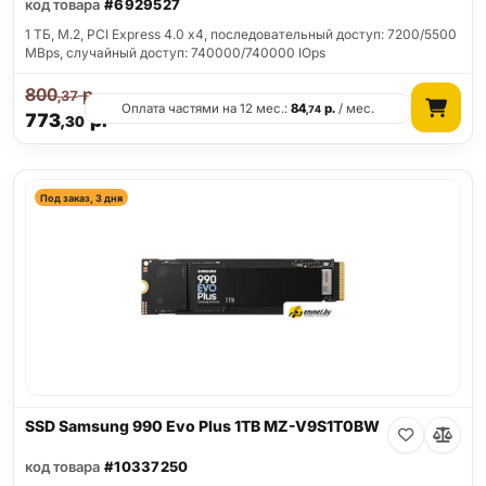
код товара
#6929527
1 ТБ, M.2, PCI Express 4.0 x4, последовательный доступ: 7200/5500
MBps, случайный доступ: 740000/740000 IOps
800
р.
,37
Оплата частями на 12 мес.:
84
р.
/ мес.
,74
773
р.
,30
Под заказ, 3 дня
SSD Samsung 990 Evo Plus 1TB MZ-V9S1T0BW
код товара
#10337250