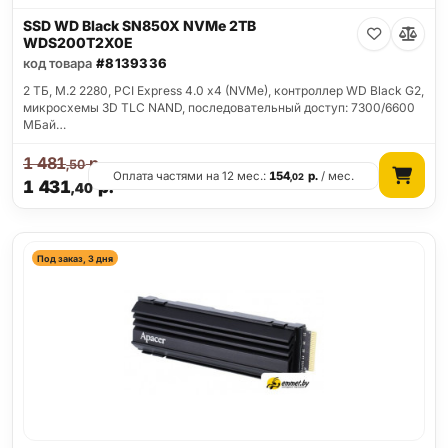
SSD WD Black SN850X NVMe 2TB
WDS200T2X0E
код товара
#8139336
2 ТБ, M.2 2280, PCI Express 4.0 x4 (NVMe), контроллер WD Black G2,
микросхемы 3D TLC NAND, последовательный доступ: 7300/6600
МБай…
1 481
р.
,50
Оплата частями на 12 мес.:
154
р.
/ мес.
,02
1 431
р.
,40
Под заказ, 3 дня