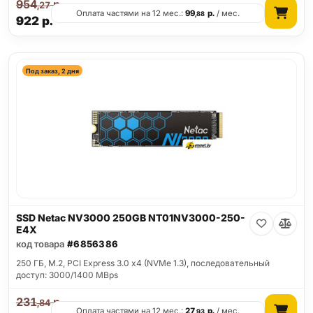
954
р.
,27
Оплата частями на 12 мес.:
99
р.
/ мес.
,88
922
р.
Под заказ, 2 дня
SSD Netac NV3000 250GB NT01NV3000-250-
E4X
код товара
#6856386
250 ГБ, M.2, PCI Express 3.0 x4 (NVMe 1.3), последовательный
доступ: 3000/1400 MBps
231
р.
,84
Оплата частями на 12 мес.:
27
р.
/ мес.
,93