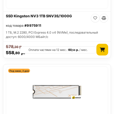
SSD Kingston NV3 1TB SNV3S/1000G
код товара
#9975911
1 ТБ, M.2 2280, PCI Express 4.0 x4 (NVMe), последовательный
доступ: 6000/4000 МБайт/с
578
р.
,36
Оплата частями на 12 мес.:
60
р.
/ мес.
,58
558
р.
,80
Под заказ, 2 дня