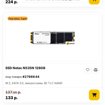
224
р.
Под заказ, 3 дня
SSD Netac N535N 128GB
код товара
#2786644
M.2, SATA 3.0, микросхемы 3D TLC NAND
137
р.
,66
133
р.