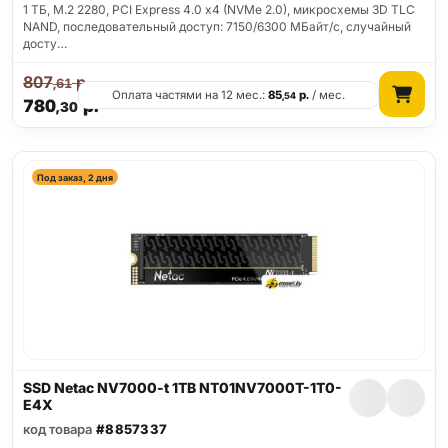
1 ТБ, M.2 2280, PCI Express 4.0 x4 (NVMe 2.0), микросхемы 3D TLC
NAND, последовательный доступ: 7150/6300 МБайт/с, случайный
досту…
807
р.
,61
Оплата частями на 12 мес.:
85
р.
/ мес.
,54
780
р.
,30
Под заказ, 2 дня
SSD Netac NV7000-t 1TB NT01NV7000T-1T0-
E4X
код товара
#8857337