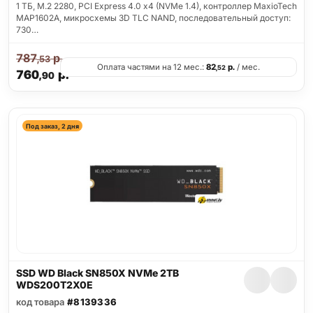
1 ТБ, M.2 2280, PCI Express 4.0 x4 (NVMe 1.4), контроллер MaxioTech
MAP1602A, микросхемы 3D TLC NAND, последовательный доступ:
730…
787
р.
,53
Оплата частями на 12 мес.:
82
р.
/ мес.
,52
760
р.
,90
Под заказ, 2 дня
SSD WD Black SN850X NVMe 2TB
WDS200T2X0E
код товара
#8139336