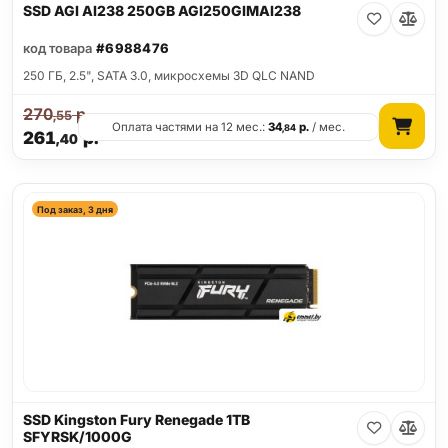
SSD AGI AI238 250GB AGI250GIMAI238
код товара
#6988476
250 ГБ, 2.5", SATA 3.0, микросхемы 3D QLC NAND
270
р.
,55
Оплата частями на 12 мес.:
34
р.
/ мес.
,84
261
р.
,40
Под заказ, 3 дня
SSD Kingston Fury Renegade 1TB
SFYRSK/1000G