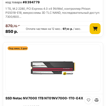
код товара
#8394779
1 ТБ, M.2 2280, PCI Express 4.0 x4 (NVMe), контроллер Phison
PS5018-E18, микросхемы 3D TLC NAND, последовательный доступ:
7300/600…
879
р.
,75
Оплата частями на 12 мес.:
97
р.
/ мес.
,50
850
р.
Под заказ, 2 дня
SSD Netac NV7000 1TB NT01NV7000-1T0-E4X