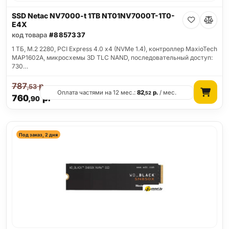
SSD Netac NV7000-t 1TB NT01NV7000T-1T0-
E4X
код товара
#8857337
1 ТБ, M.2 2280, PCI Express 4.0 x4 (NVMe 1.4), контроллер MaxioTech
MAP1602A, микросхемы 3D TLC NAND, последовательный доступ:
730…
787
р.
,53
Оплата частями на 12 мес.:
82
р.
/ мес.
,52
760
р.
,90
Под заказ, 2 дня