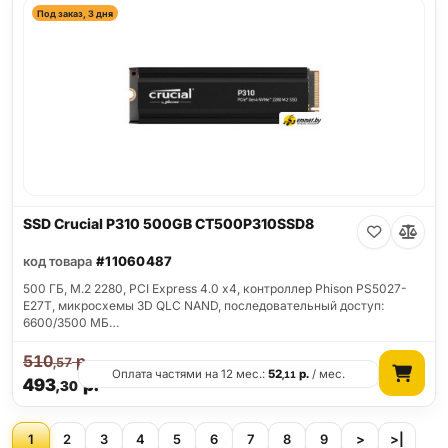
Под заказ, 3 дня
SSD Crucial P310 500GB CT500P310SSD8
код товара
#11060487
500 ГБ, M.2 2280, PCI Express 4.0 x4, контроллер Phison PS5027-
E27T, микросхемы 3D QLC NAND, последовательный доступ:
6600/3500 МБ…
510
р.
,57
Оплата частями на 12 мес.:
52
р.
/ мес.
,11
493
р.
,30
1
2
3
4
5
6
7
8
9
>
>|