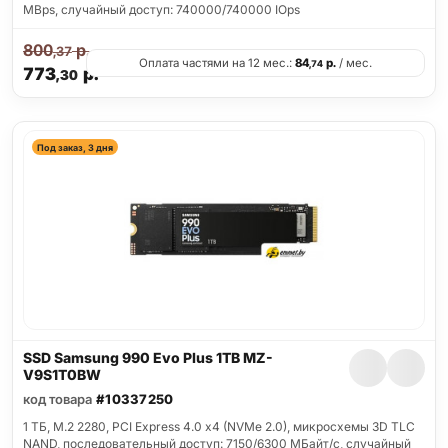
MBps, случайный доступ: 740000/740000 IOps
800
р.
,37
Оплата частями на 12 мес.:
84
р.
/ мес.
,74
773
р.
,30
Под заказ, 3 дня
SSD Samsung 990 Evo Plus 1TB MZ-
V9S1T0BW
код товара
#10337250
1 ТБ, M.2 2280, PCI Express 4.0 x4 (NVMe 2.0), микросхемы 3D TLC
NAND, последовательный доступ: 7150/6300 МБайт/с, случайный