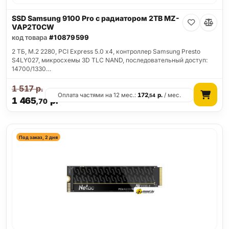
SSD Samsung 9100 Pro с радиатором 2TB MZ-
VAP2T0CW
код товара
#10879599
2 ТБ, M.2 2280, PCI Express 5.0 x4, контроллер Samsung Presto
S4LY027, микросхемы 3D TLC NAND, последовательный доступ:
14700/1330…
1 517
р.
Оплата частями на 12 мес.:
172
р.
/ мес.
,54
1 465
р.
,70
Под заказ, 2 дня