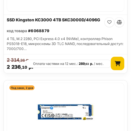
SSD Kingston KC3000 4TB SKC3000D/4096G
код товара
#6068879
4 ТБ, M.2 2280, PCI Express 4.0 x4 (NVMe), контроллер Phison
PS5018-E18, микросхемы 3D TLC NAND, последовательный доступ:
7000/700…
2 314
р.
,36
Оплата частями на 12 мес.:
289
р.
/ мес.
,63
2 236
р.
,10
Под заказ, 2 дня