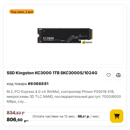
Под заказ, 2 дня
SSD Kingston KC3000 1TB SKC3000S/1024G
код товара
#6068881
M.2, PCI Express 4.0 x4 (NVMe), контроллер Phison PS5018-E18,
микросхемы 3D TLC NAND, последовательный доступ: 7000/6000
MBps, слу…
834
р.
,83
Оплата частями на 12 мес.:
88
р.
/ мес.
,47
806
р.
,60