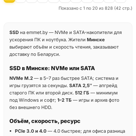
Показано с 1 по 20 из 828 (42 стр.)
SSD
на emmet.by — NVMe и SATA-накопители для
ускорения ПК и ноутбука. Жители
Минске
выбирают объём и скорость чтения, заказывают
доставку по Беларуси.
SSD в Минске: NVMe или SATA
NVMe M.2
— в 5–7 раз быстрее SATA; система и
игры грузятся за секунды.
SATA 2,5″
— апгрейд
старого ПК или второй диск.
512 ГБ
— минимум
под Windows и софт;
1–2 ТБ
— игры и архив фото
без внешнего HDD.
Объём, скорость, ресурс
PCIe 3.0 и 4.0
— 4.0 быстрее; для офиса разница