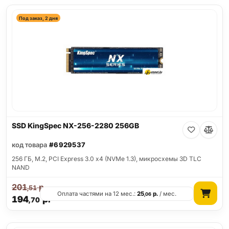
Под заказ, 2 дня
SSD KingSpec NX-256-2280 256GB
код товара
#6929537
256 ГБ, M.2, PCI Express 3.0 x4 (NVMe 1.3), микросхемы 3D TLC
NAND
201
р.
,51
Оплата частями на 12 мес.:
25
р.
/ мес.
,06
194
р.
,70