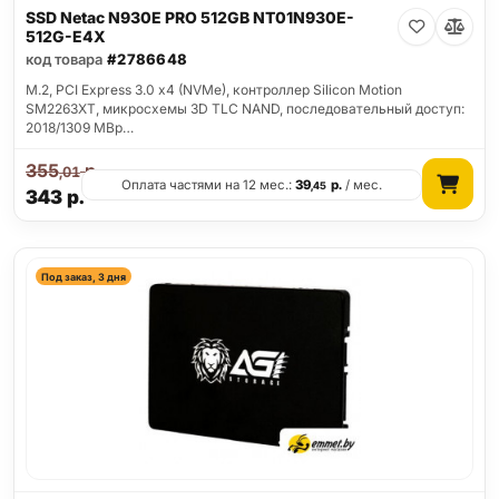
SSD Netac N930E PRO 512GB NT01N930E-
512G-E4X
код товара
#2786648
M.2, PCI Express 3.0 x4 (NVMe), контроллер Silicon Motion
SM2263XT, микросхемы 3D TLC NAND, последовательный доступ:
2018/1309 MBp…
355
р.
,01
Оплата частями на 12 мес.:
39
р.
/ мес.
,45
343
р.
Под заказ, 3 дня