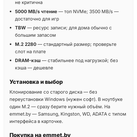
не критична
5000 MB/s чтение
— топ NVMe; 3500 MB/s —
достаточно для игр
TBW
— ресурс записи; для дома обычно с
большим запасом
M.2 2280
— стандартный размер; проверьте
слот на плате
DRAM-кэш
— стабильнее под нагрузкой; без
кэша — дешевле
Установка и выбор
Клонирование со старого диска — без
переустановки Windows (нужен софт). В ноутбуке
один M.2 — сразу берите нужный объём. На
emmet.by — Samsung, Kingston, WD, ADATA с типом
интерфейса в карточке.
Покупка на emmet.by