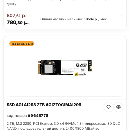
досту…
807
р.
,61
Оплата частями на 12 мес.:
85
р.
/ мес.
,54
780
р.
,30
Под заказ, 3 дня
SSD AGI AI298 2TB AGI2T0GIMAI298
код товара
#9645778
2 ТБ, M.2 2280, PCI Express 3.0 x4 (NVMe 1.3), микросхемы 3D QLC
NAND, последовательный доступ: 2400/1800 МБайт/с