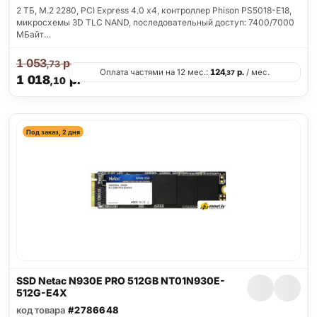
2 ТБ, M.2 2280, PCI Express 4.0 x4, контроллер Phison PS5018-E18,
микросхемы 3D TLC NAND, последовательный доступ: 7400/7000
МБайт…
1 053
р.
,73
Оплата частями на 12 мес.:
124
р.
/ мес.
,37
1 018
р.
,10
Под заказ, 2 дня
SSD Netac N930E PRO 512GB NT01N930E-
512G-E4X
код товара
#2786648