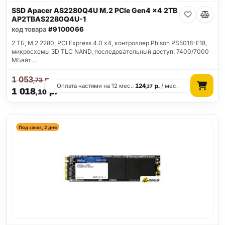
SSD Apacer AS2280Q4U M.2 PCIe Gen4 x4 2TB
AP2TBAS2280Q4U-1
код товара
#9100066
2 ТБ, M.2 2280, PCI Express 4.0 x4, контроллер Phison PS5018-E18,
микросхемы 3D TLC NAND, последовательный доступ: 7400/7000
МБайт…
1 053
р.
,73
Оплата частями на 12 мес.:
124
р.
/ мес.
,37
1 018
р.
,10
Под заказ, 2 дня