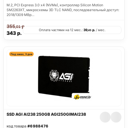
M.2, PCI Express 3.0 x4 (NVMe), контроллер Silicon Motion
SM2263XT, микросхемы 3D TLC NAND, последовательный доступ:
2018/1309 MBp…
355
р.
,01
Оплата частями на 12 мес.:
39
р.
/ мес.
,45
343
р.
Под заказ, 3 дня
SSD AGI AI238 250GB AGI250GIMAI238
код товара
#6988476