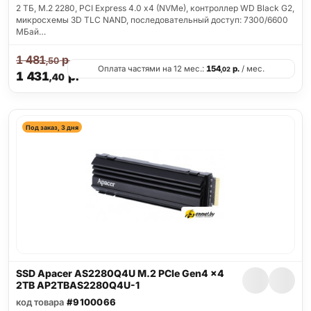
2 ТБ, M.2 2280, PCI Express 4.0 x4 (NVMe), контроллер WD Black G2,
микросхемы 3D TLC NAND, последовательный доступ: 7300/6600
МБай…
1 481
р.
,50
Оплата частями на 12 мес.:
154
р.
/ мес.
,02
1 431
р.
,40
Под заказ, 3 дня
SSD Apacer AS2280Q4U M.2 PCIe Gen4 x4
2TB AP2TBAS2280Q4U-1
код товара
#9100066