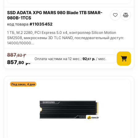
SSD ADATA XPG MARS 980 Blade 1TB SMAR-
980B-1TCS
код товара
#11035452
1 ТБ, M.2 2280, PCI Express 5.0 x4, контроллер Silicon Motion
SM2508, микросхемы 3D TLC NAND, последовательный доступ:
14000/10000…
887
р.
,82
Оплата частями на 12 мес.:
92
р.
/ мес.
,67
857
р.
,80
Под заказ, 4 дня