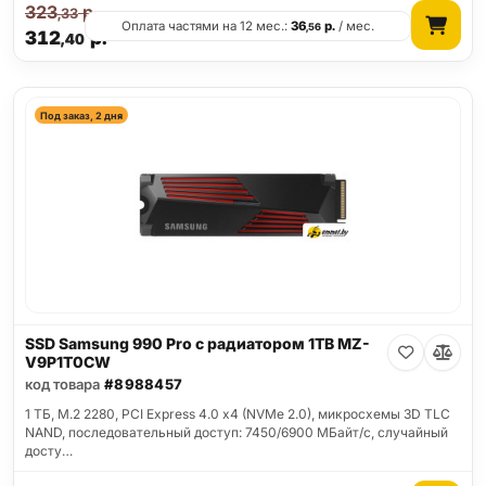
323
р.
,33
Оплата частями на 12 мес.:
36
р.
/ мес.
,56
312
р.
,40
Под заказ, 2 дня
SSD Samsung 990 Pro с радиатором 1TB MZ-
V9P1T0CW
код товара
#8988457
1 ТБ, M.2 2280, PCI Express 4.0 x4 (NVMe 2.0), микросхемы 3D TLC
NAND, последовательный доступ: 7450/6900 МБайт/с, случайный
досту…