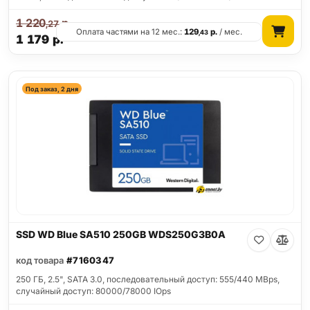
1 220
р.
,27
Оплата частями на 12 мес.:
129
р.
/ мес.
,43
1 179
р.
Под заказ, 2 дня
SSD WD Blue SA510 250GB WDS250G3B0A
код товара
#7160347
250 ГБ, 2.5", SATA 3.0, последовательный доступ: 555/440 MBps,
случайный доступ: 80000/78000 IOps