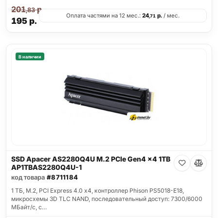
201
р.
,83
Оплата частями на 12 мес.:
24
р.
/ мес.
,71
195
р.
В наличии
SSD Apacer AS2280Q4U M.2 PCIe Gen4 x4 1TB
AP1TBAS2280Q4U-1
код товара
#8711184
1 ТБ, M.2, PCI Express 4.0 x4, контроллер Phison PS5018-E18,
микросхемы 3D TLC NAND, последовательный доступ: 7300/6000
МБайт/с, с…