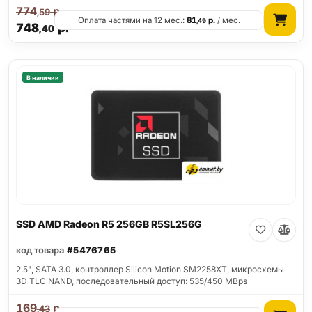
774
р.
,59
Оплата частями на 12 мес.:
81
р.
/ мес.
,49
748
р.
,40
В наличии
SSD AMD Radeon R5 256GB R5SL256G
код товара
#5476765
2.5", SATA 3.0, контроллер Silicon Motion SM2258XT, микросхемы
3D TLC NAND, последовательный доступ: 535/450 MBps
169
р.
,43