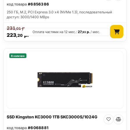
код товара
#6856386
250 ГБ, M.2, PCI Express 3.0 x4 (NVMe 1.3), последовательный
доступ: 3000/1400 MBps
231
р.
,01
Оплата частями на 12 мес.:
27
р.
/ мес.
,93
223
р.
,20
В наличии
SSD Kingston KC3000 1TB SKC3000S/1024G
код товара
#6068881