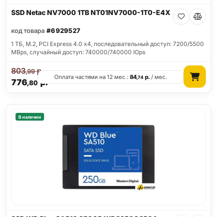
SSD Netac NV7000 1TB NT01NV7000-1T0-E4X
код товара
#6929527
1 ТБ, M.2, PCI Express 4.0 x4, последовательный доступ: 7200/5500
MBps, случайный доступ: 740000/740000 IOps
803
р.
,99
Оплата частями на 12 мес.:
84
р.
/ мес.
,74
776
р.
,80
В наличии