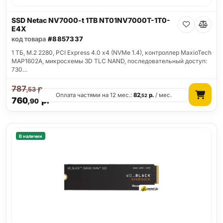
SSD Netac NV7000-t 1TB NT01NV7000T-1T0-
E4X
код товара
#8857337
1 ТБ, M.2 2280, PCI Express 4.0 x4 (NVMe 1.4), контроллер MaxioTech
MAP1602A, микросхемы 3D TLC NAND, последовательный доступ:
730…
787
р.
,53
Оплата частями на 12 мес.:
82
р.
/ мес.
,52
760
р.
,90
В наличии