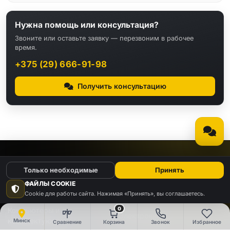
Нужна помощь или консультация?
Звоните или оставьте заявку — перезвоним в рабочее
время.
+375 (29) 666-91-98
Получить консультацию
КАТАЛОГ
Только необходимые
Принять
ФАЙЛЫ COOKIE
Видео
Аудио
Cookie для работы сайта. Нажимая «Принять», вы соглашаетесь.
0
Компьютеры и
Электроника
комплектующие
Минск
Сравнение
Корзина
Звонок
Избранное