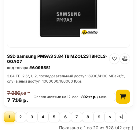
SSD Samsung PM9A3 3.84TB MZQL23T8HCLS-
00A07
код товара
#6098551
3.84 ТБ, 2.5", U.2, последовательный доступ: 6900/4100 МБайт/с,
случайный доступ: 1000000/180000 IOps
7 986
р.
,06
Оплата частями на 12 мес.:
802
р.
/ мес.
,27
7 716
р.
1
2
3
4
5
6
7
8
9
>
>|
Показано с 1 по 20 из 828 (42 стр.)