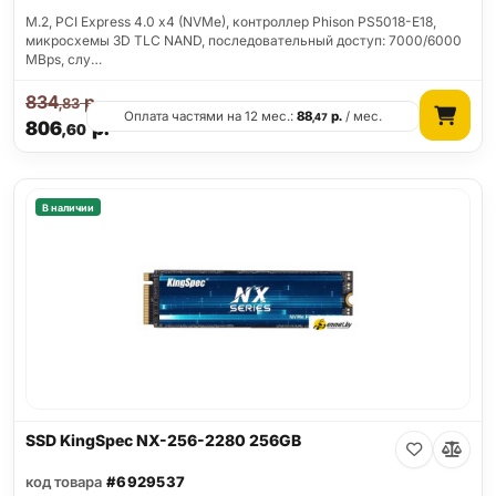
M.2, PCI Express 4.0 x4 (NVMe), контроллер Phison PS5018-E18,
микросхемы 3D TLC NAND, последовательный доступ: 7000/6000
MBps, слу…
834
р.
,83
Оплата частями на 12 мес.:
88
р.
/ мес.
,47
806
р.
,60
В наличии
SSD KingSpec NX-256-2280 256GB
код товара
#6929537