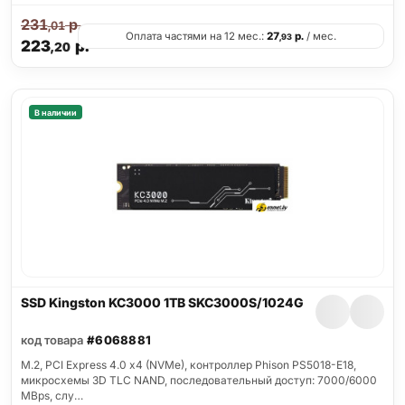
231
р.
,01
Оплата частями на 12 мес.:
27
р.
/ мес.
,93
223
р.
,20
В наличии
SSD Kingston KC3000 1TB SKC3000S/1024G
код товара
#6068881
M.2, PCI Express 4.0 x4 (NVMe), контроллер Phison PS5018-E18,
микросхемы 3D TLC NAND, последовательный доступ: 7000/6000
MBps, слу…