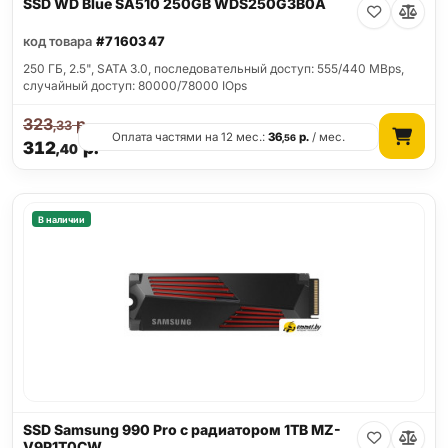
SSD WD Blue SA510 250GB WDS250G3B0A
код товара
#7160347
250 ГБ, 2.5", SATA 3.0, последовательный доступ: 555/440 MBps,
случайный доступ: 80000/78000 IOps
323
р.
,33
Оплата частями на 12 мес.:
36
р.
/ мес.
,56
312
р.
,40
В наличии
SSD Samsung 990 Pro с радиатором 1TB MZ-
V9P1T0CW