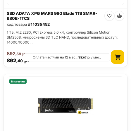
SSD ADATA XPG MARS 980 Blade 1TB SMAR-
980B-1TCS
код товара
#11035452
1 ТБ, M.2 2280, PCI Express 5.0 x4, контроллер Silicon Motion
SM2508, микросхемы 3D TLC NAND, последовательный доступ:
14000/10000…
892
р.
,58
Оплата частями на 12 мес.:
92
р.
/ мес.
,67
862
р.
,40
В наличии