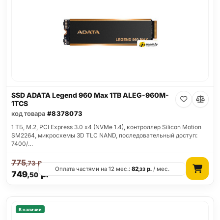
SSD ADATA Legend 960 Max 1TB ALEG-960M-
1TCS
код товара
#8378073
1 ТБ, M.2, PCI Express 3.0 x4 (NVMe 1.4), контроллер Silicon Motion
SM2264, микросхемы 3D TLC NAND, последовательный доступ:
7400/…
775
р.
,73
Оплата частями на 12 мес.:
82
р.
/ мес.
,33
749
р.
,50
В наличии