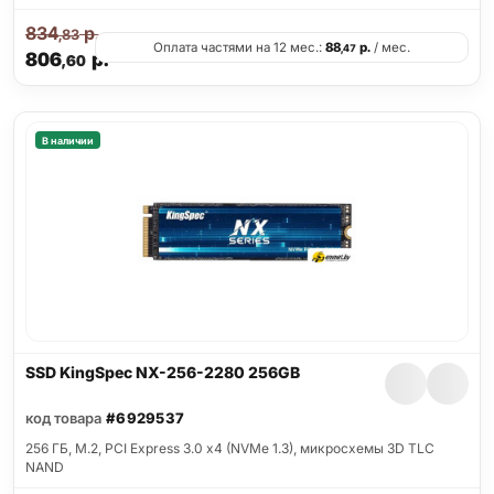
834
р.
,83
Оплата частями на 12 мес.:
88
р.
/ мес.
,47
806
р.
,60
В наличии
SSD KingSpec NX-256-2280 256GB
код товара
#6929537
256 ГБ, M.2, PCI Express 3.0 x4 (NVMe 1.3), микросхемы 3D TLC
NAND