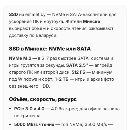
SSD
на emmet.by — NVMe и SATA-накопители для
ускорения ПК и ноутбука. Жители
Минске
выбирают объём и скорость чтения, заказывают
доставку по Беларуси.
SSD в Минске: NVMe или SATA
NVMe M.2
— в 5–7 раз быстрее SATA; система и
игры грузятся за секунды.
SATA 2,5″
— апгрейд
старого ПК или второй диск.
512 ГБ
— минимум
под Windows и софт;
1–2 ТБ
— игры и архив фото
без внешнего HDD.
Объём, скорость, ресурс
PCIe 3.0 и 4.0
— 4.0 быстрее; для офиса разница
не критична
5000 MB/s чтение
— топ NVMe; 3500 MB/s —