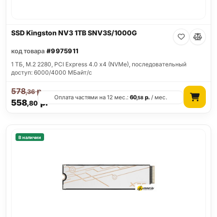
SSD Kingston NV3 1TB SNV3S/1000G
код товара
#9975911
1 ТБ, M.2 2280, PCI Express 4.0 x4 (NVMe), последовательный
доступ: 6000/4000 МБайт/с
578
р.
,36
Оплата частями на 12 мес.:
60
р.
/ мес.
,58
558
р.
,80
В наличии