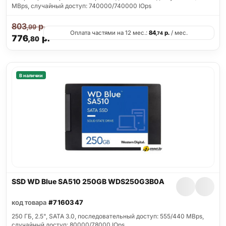
MBps, случайный доступ: 740000/740000 IOps
803
р.
,99
Оплата частями на 12 мес.:
84
р.
/ мес.
,74
776
р.
,80
В наличии
SSD WD Blue SA510 250GB WDS250G3B0A
код товара
#7160347
250 ГБ, 2.5", SATA 3.0, последовательный доступ: 555/440 MBps,
случайный доступ: 80000/78000 IOps