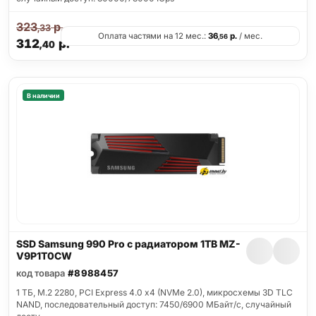
323
р.
,33
Оплата частями на 12 мес.:
36
р.
/ мес.
,56
312
р.
,40
В наличии
SSD Samsung 990 Pro с радиатором 1TB MZ-
V9P1T0CW
код товара
#8988457
1 ТБ, M.2 2280, PCI Express 4.0 x4 (NVMe 2.0), микросхемы 3D TLC
NAND, последовательный доступ: 7450/6900 МБайт/с, случайный