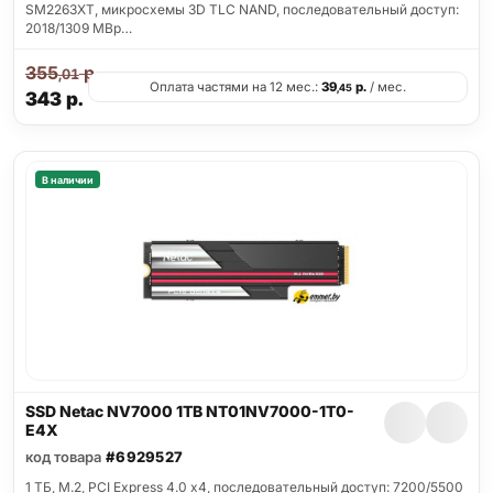
SM2263XT, микросхемы 3D TLC NAND, последовательный доступ:
2018/1309 MBp…
355
р.
,01
Оплата частями на 12 мес.:
39
р.
/ мес.
,45
343
р.
В наличии
SSD Netac NV7000 1TB NT01NV7000-1T0-
E4X
код товара
#6929527
1 ТБ, M.2, PCI Express 4.0 x4, последовательный доступ: 7200/5500