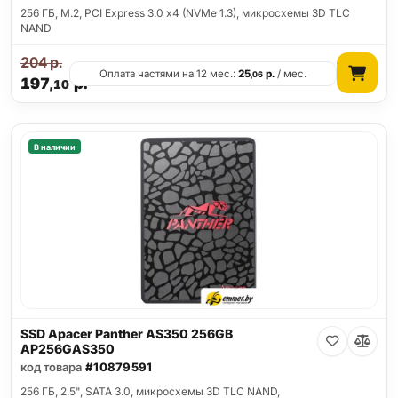
256 ГБ, M.2, PCI Express 3.0 x4 (NVMe 1.3), микросхемы 3D TLC
NAND
204
р.
Оплата частями на 12 мес.:
25
р.
/ мес.
,06
197
р.
,10
В наличии
SSD Apacer Panther AS350 256GB
AP256GAS350
код товара
#10879591
256 ГБ, 2.5", SATA 3.0, микросхемы 3D TLC NAND,