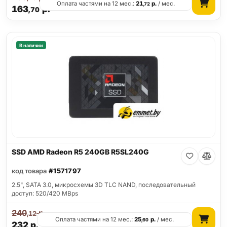
Оплата частями на 12 мес.:
21
р.
/ мес.
,72
163
р.
,70
В наличии
SSD AMD Radeon R5 240GB R5SL240G
код товара
#1571797
2.5", SATA 3.0, микросхемы 3D TLC NAND, последовательный
доступ: 520/420 MBps
240
р.
,12
Оплата частями на 12 мес.:
25
р.
/ мес.
,60
232
р.