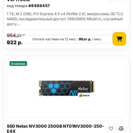
код товара
#8988457
1 ТБ, M.2 2280, PCI Express 4.0 x4 (NVMe 2.0), микросхемы 3D TLC
NAND, последовательный доступ: 7450/6900 МБайт/с, случайный
досту…
954
р.
,27
Оплата частями на 12 мес.:
99
р.
/ мес.
,88
922
р.
В наличии
SSD Netac NV3000 250GB NT01NV3000-250-
E4X