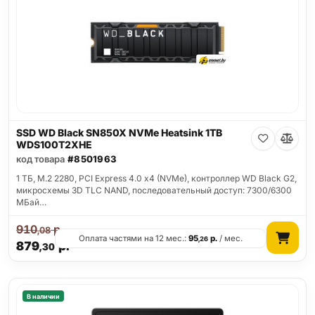
SSD WD Black SN850X NVMe Heatsink 1TB
WDS100T2XHE
код товара
#8501963
1 ТБ, M.2 2280, PCI Express 4.0 x4 (NVMe), контроллер WD Black G2,
микросхемы 3D TLC NAND, последовательный доступ: 7300/6300
МБай…
910
р.
,08
Оплата частями на 12 мес.:
95
р.
/ мес.
,26
879
р.
,30
В наличии