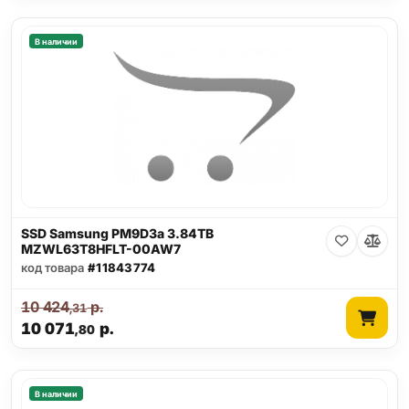
В наличии
SSD Samsung PM9D3a 3.84TB
MZWL63T8HFLT-00AW7
код товара
#11843774
10 424
р.
,31
10 071
р.
,80
В наличии