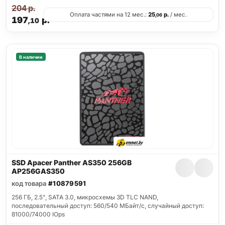
204
р.
Оплата частями на 12 мес.:
25
р.
/ мес.
,06
197
р.
,10
В наличии
SSD Apacer Panther AS350 256GB
AP256GAS350
код товара
#10879591
256 ГБ, 2.5", SATA 3.0, микросхемы 3D TLC NAND,
последовательный доступ: 560/540 МБайт/с, случайный доступ:
81000/74000 IOps