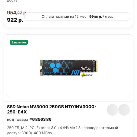
досту…
954
р.
,27
Оплата частями на 12 мес.:
99
р.
/ мес.
,88
922
р.
В наличии
SSD Netac NV3000 250GB NT01NV3000-
250-E4X
код товара
#6856386
250 ГБ, M.2, PCI Express 3.0 x4 (NVMe 1.3), последовательный
доступ: 3000/1400 MBps