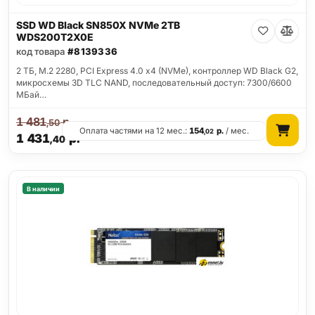
SSD WD Black SN850X NVMe 2TB
WDS200T2X0E
код товара
#8139336
2 ТБ, M.2 2280, PCI Express 4.0 x4 (NVMe), контроллер WD Black G2,
микросхемы 3D TLC NAND, последовательный доступ: 7300/6600
МБай…
1 481
р.
,50
Оплата частями на 12 мес.:
154
р.
/ мес.
,02
1 431
р.
,40
В наличии