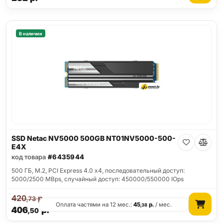
В наличии
SSD Netac NV5000 500GB NT01NV5000-500-
E4X
код товара
#6435944
500 ГБ, M.2, PCI Express 4.0 x4, последовательный доступ:
5000/2500 MBps, случайный доступ: 450000/550000 IOps
420
р.
,73
Оплата частями на 12 мес.:
45
р.
/ мес.
,38
406
р.
,50