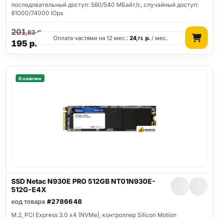
последовательный доступ: 560/540 МБайт/с, случайный доступ:
81000/74000 IOps
201
р.
,83
Оплата частями на 12 мес.:
24
р.
/ мес.
,71
195
р.
В наличии
SSD Netac N930E PRO 512GB NT01N930E-
512G-E4X
код товара
#2786648
M.2, PCI Express 3.0 x4 (NVMe), контроллер Silicon Motion