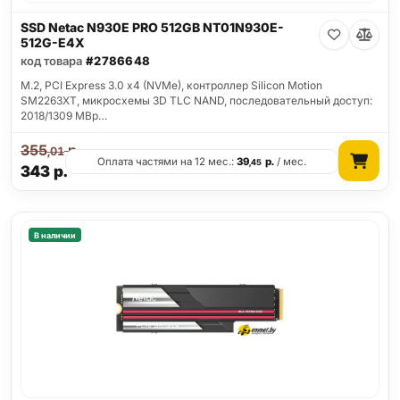
SSD Netac N930E PRO 512GB NT01N930E-
512G-E4X
код товара
#2786648
M.2, PCI Express 3.0 x4 (NVMe), контроллер Silicon Motion
SM2263XT, микросхемы 3D TLC NAND, последовательный доступ:
2018/1309 MBp…
355
р.
,01
Оплата частями на 12 мес.:
39
р.
/ мес.
,45
343
р.
В наличии