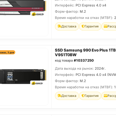
Интерфейс:
PCI Express 4.0 x4
Форм-фактор:
M.2
Время наработки на отказ (МТBF):
Доставка
Гарантия
Расс
SSD Samsung 990 Evo Plus 1TB
заказ, 3 дня
V9S1T0BW
код товара
#10337250
Дата выхода на рынок:
2024г.
Интерфейс:
PCI Express 4.0 x4 (NVM
Форм-фактор:
M.2
Время наработки на отказ (МТBF):
1
Доставка
Гарантия
Расс