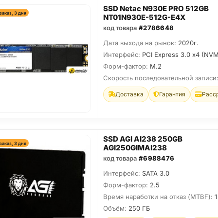
SSD Netac N930E PRO 512GB
заказ, 3 дня
NT01N930E-512G-E4X
код товара
#2786648
Дата выхода на рынок:
2020г.
Интерфейс:
PCI Express 3.0 x4 (NV
Форм-фактор:
M.2
Скорость последовательной записи
Доставка
Гарантия
Расс
SSD AGI AI238 250GB
заказ, 3 дня
AGI250GIMAI238
код товара
#6988476
Интерфейс:
SATA 3.0
Форм-фактор:
2.5
Время наработки на отказ (МТBF):
1
Объём:
250 ГБ