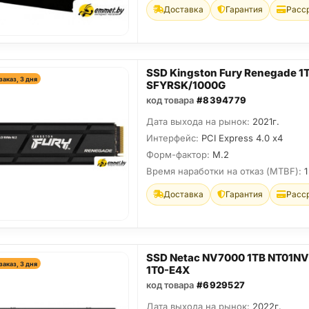
Доставка
Гарантия
Расс
SSD Kingston Fury Renegade 1
заказ, 3 дня
SFYRSK/1000G
код товара
#8394779
Дата выхода на рынок:
2021г.
Интерфейс:
PCI Express 4.0 x4
Форм-фактор:
M.2
Время наработки на отказ (МТBF):
1
Доставка
Гарантия
Расс
SSD Netac NV7000 1TB NT01N
заказ, 3 дня
1T0-E4X
код товара
#6929527
Дата выхода на рынок:
2022г.