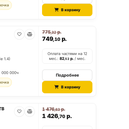
рочка
В корзину
775
р.
,32
749
р.
,10
Оплата частями на 12
мес.:
82
р.
/ мес.
e 1.4)
,52
2 000 000ч
Подробнее
рочка
В корзину
TB
1 476
р.
,63
1 426
р.
,70