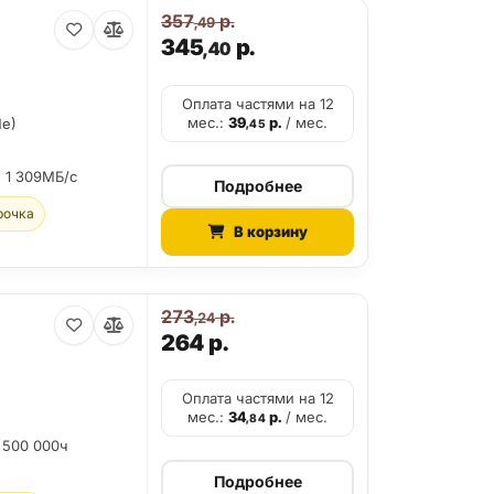
357
р.
,49
345
р.
,40
Оплата частями на 12
мес.:
39
р.
/ мес.
Me)
,45
:
1 309МБ/с
Подробнее
рочка
В корзину
273
р.
,24
264
р.
Оплата частями на 12
мес.:
34
р.
/ мес.
,84
 500 000ч
Подробнее