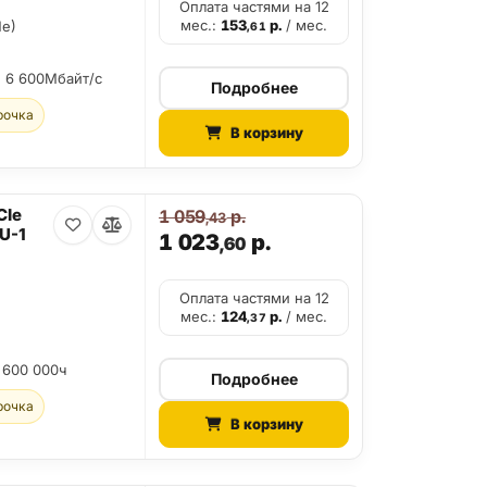
Оплата частями на 12
мес.:
153
р.
/ мес.
Me)
,61
:
6 600Мбайт/с
Подробнее
рочка
В корзину
CIe
1 059
р.
,43
U-1
1 023
р.
,60
Оплата частями на 12
мес.:
124
р.
/ мес.
,37
 600 000ч
Подробнее
рочка
В корзину