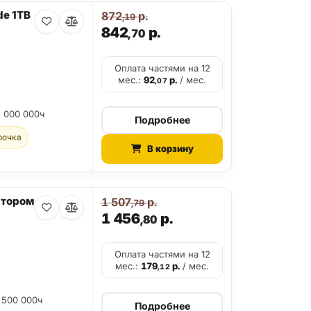
de 1TB
872
р.
,19
842
р.
,70
Оплата частями на 12
мес.:
92
р.
/ мес.
,07
2 000 000ч
Подробнее
рочка
В корзину
атором
1 507
р.
,79
1 456
р.
,80
Оплата частями на 12
мес.:
179
р.
/ мес.
,12
 500 000ч
Подробнее