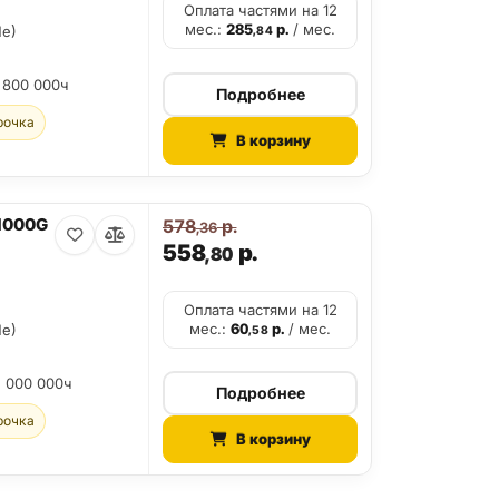
Оплата частями на 12
мес.:
285
р.
/ мес.
Me)
,84
 800 000ч
Подробнее
рочка
В корзину
1000G
578
р.
,36
558
р.
,80
Оплата частями на 12
мес.:
60
р.
/ мес.
Me)
,58
2 000 000ч
Подробнее
рочка
В корзину