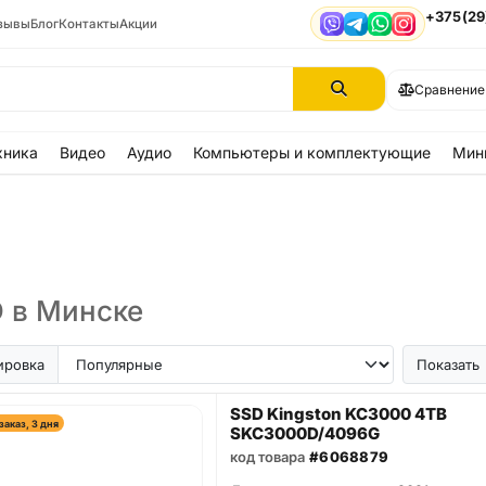
+375(29
зывы
Блог
Контакты
Акции
Viber
Telegram
WhatsApp
Instagram
Сравнение
хника
Видео
Аудио
Компьютеры и комплектующие
Мин
 в Минске
ировка
Показать
SSD Kingston KC3000 4TB
заказ, 3 дня
SKC3000D/4096G
код товара
#6068879