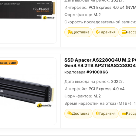
Дата выхода на рынок:
2022г.
Интерфейс:
PCI Express 4.0 x4 (NV
Форм-фактор:
M.2
Скорость последовательной записи
Доставка
Гарантия
Расс
SSD Apacer AS2280Q4U M.2 P
заказ, 3 дня
Gen4 x4 2TB AP2TBAS2280Q4
код товара
#9100066
Дата выхода на рынок:
2022г.
Интерфейс:
PCI Express 4.0 x4
Форм-фактор:
M.2
Время наработки на отказ (МТBF):
1
Доставка
Гарантия
Расс