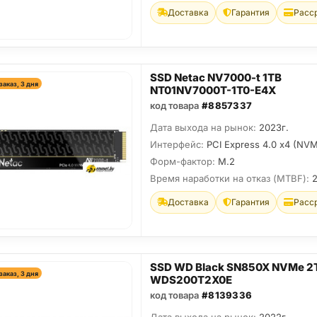
Доставка
Гарантия
Расс
SSD Netac NV7000-t 1TB
заказ, 3 дня
NT01NV7000T-1T0-E4X
код товара
#8857337
Дата выхода на рынок:
2023г.
Интерфейс:
PCI Express 4.0 x4 (NVM
Форм-фактор:
M.2
Время наработки на отказ (МТBF):
Доставка
Гарантия
Расс
SSD WD Black SN850X NVMe 2
заказ, 3 дня
WDS200T2X0E
код товара
#8139336