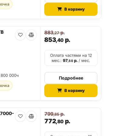
рочка
В корзину
TB
883
р.
,27
853
р.
,40
Оплата частями на 12
мес.:
97
р.
/ мес.
,50
 800 000ч
Подробнее
рочка
В корзину
V7000-
799
р.
,85
772
р.
,80