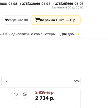
)666-91-98
+375(33)666-91-98
+375(25)666-91-98
Звоните с 9:00 до 20:00
Корзина
·
0 шт. —
0
р.
Избранное (0)
и-ПК и одноплатные компьютеры
Для дома и дачи
Стройка
2 829
р.
,69
2 734
р.