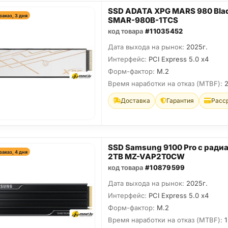
SSD ADATA XPG MARS 980 Bla
заказ, 3 дня
SMAR-980B-1TCS
код товара
#11035452
Дата выхода на рынок:
2025г.
Интерфейс:
PCI Express 5.0 x4
Форм-фактор:
M.2
Время наработки на отказ (МТBF):
Доставка
Гарантия
Расс
SSD Samsung 9100 Pro с ради
заказ, 4 дня
2TB MZ-VAP2T0CW
код товара
#10879599
Дата выхода на рынок:
2025г.
Интерфейс:
PCI Express 5.0 x4
Форм-фактор:
M.2
Время наработки на отказ (МТBF):
1