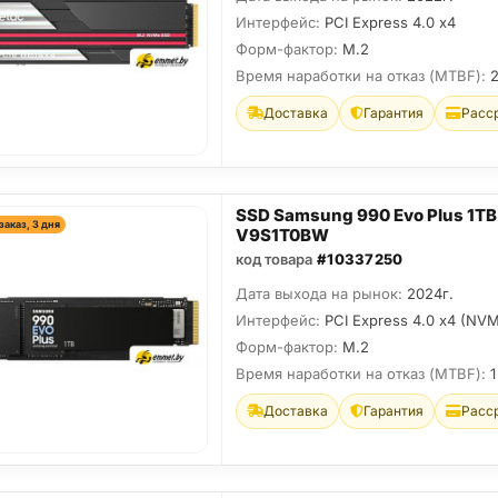
Интерфейс:
PCI Express 4.0 x4
Форм-фактор:
M.2
Время наработки на отказ (МТBF):
Доставка
Гарантия
Расс
SSD Samsung 990 Evo Plus 1TB
заказ, 3 дня
V9S1T0BW
код товара
#10337250
Дата выхода на рынок:
2024г.
Интерфейс:
PCI Express 4.0 x4 (NVM
Форм-фактор:
M.2
Время наработки на отказ (МТBF):
1
Доставка
Гарантия
Расс