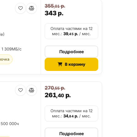
355
р.
,01
343
р.
Оплата частями на 12
мес.:
39
р.
/ мес.
Me)
,45
:
1 309МБ/с
Подробнее
рочка
В корзину
270
р.
,55
261
р.
,40
Оплата частями на 12
мес.:
34
р.
/ мес.
,84
 500 000ч
Подробнее