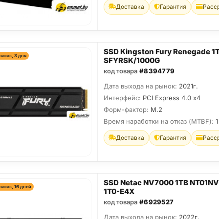
Доставка
Гарантия
Расс
SSD Kingston Fury Renegade 1
заказ, 3 дня
SFYRSK/1000G
код товара
#8394779
Дата выхода на рынок:
2021г.
Интерфейс:
PCI Express 4.0 x4
Форм-фактор:
M.2
Время наработки на отказ (МТBF):
1
Доставка
Гарантия
Расс
SSD Netac NV7000 1TB NT01N
заказ, 16 дней
1T0-E4X
код товара
#6929527
Дата выхода на рынок:
2022г.