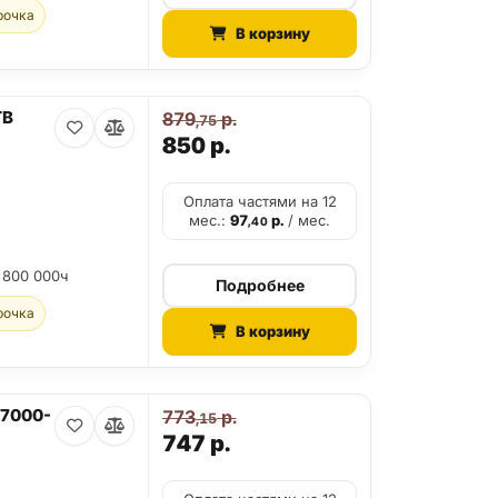
рочка
В корзину
TB
879
р.
,75
850
р.
Оплата частями на 12
мес.:
97
р.
/ мес.
,40
 800 000ч
Подробнее
рочка
В корзину
V7000-
773
р.
,15
747
р.