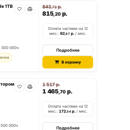
de 1TB
843
р.
,73
815
р.
,20
Оплата частями на 12
мес.:
92
р.
/ мес.
,67
2 000 000ч
Подробнее
рочка
В корзину
атором
1 517
р.
1 465
р.
,70
Оплата частями на 12
мес.:
172
р.
/ мес.
,54
 500 000ч
Подробнее