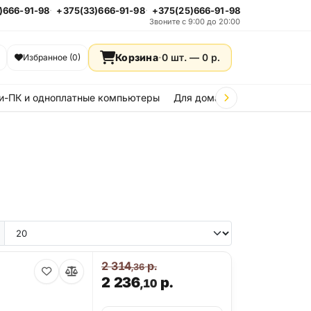
)666-91-98
+375(33)666-91-98
+375(25)666-91-98
Звоните с 9:00 до 20:00
Корзина
·
0 шт. —
0
р.
Избранное (0)
и-ПК и одноплатные компьютеры
Для дома и дачи
Стройка
2 314
р.
,36
2 236
р.
,10