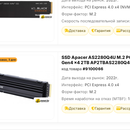
Дата выхода на рынок:
2022г.
Интерфейс:
PCI Express 4.0 x4 (NV
Форм-фактор:
M.2
Скорость последовательной записи
Доставка
Гарантия
Расс
SSD Apacer AS2280Q4U M.2 P
заказ, 3 дня
Gen4 x4 2TB AP2TBAS2280Q4
код товара
#9100066
Дата выхода на рынок:
2022г.
Интерфейс:
PCI Express 4.0 x4
Форм-фактор:
M.2
Время наработки на отказ (МТBF):
1
Доставка
Гарантия
Расс