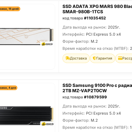
SSD ADATA XPG MARS 980 Bla
заказ, 16 дней
SMAR-980B-1TCS
код товара
#11035452
Дата выхода на рынок:
2025г.
Интерфейс:
PCI Express 5.0 x4
Форм-фактор:
M.2
Время наработки на отказ (МТBF):
Доставка
Гарантия
Расс
SSD Samsung 9100 Pro с ради
заказ, 4 дня
2TB MZ-VAP2T0CW
код товара
#10879599
Дата выхода на рынок:
2025г.
Интерфейс:
PCI Express 5.0 x4
Форм-фактор:
M.2
Время наработки на отказ (МТBF):
1