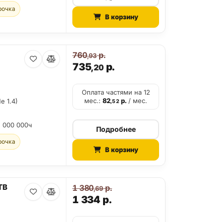
рочка
В корзину
760
р.
,93
735
р.
,20
Оплата частями на 12
мес.:
82
р.
/ мес.
e 1.4)
,52
2 000 000ч
Подробнее
рочка
В корзину
TB
1 380
р.
,69
1 334
р.