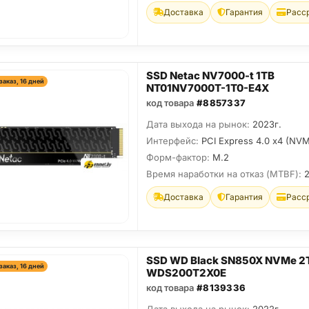
Доставка
Гарантия
Расс
SSD Netac NV7000-t 1TB
заказ, 16 дней
NT01NV7000T-1T0-E4X
код товара
#8857337
Дата выхода на рынок:
2023г.
Интерфейс:
PCI Express 4.0 x4 (NVM
Форм-фактор:
M.2
Время наработки на отказ (МТBF):
Доставка
Гарантия
Расс
SSD WD Black SN850X NVMe 2
заказ, 16 дней
WDS200T2X0E
код товара
#8139336