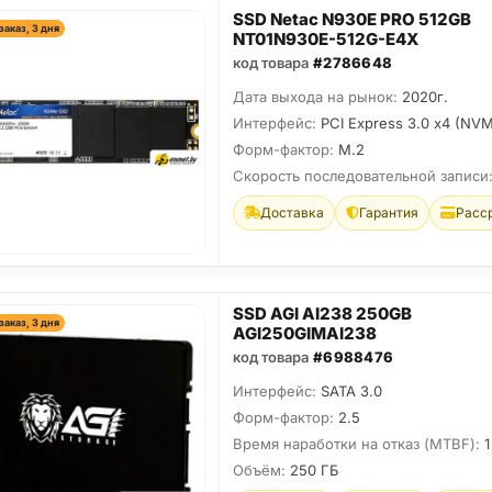
SSD Netac N930E PRO 512GB
заказ, 3 дня
NT01N930E-512G-E4X
код товара
#2786648
Дата выхода на рынок:
2020г.
Интерфейс:
PCI Express 3.0 x4 (NV
Форм-фактор:
M.2
Скорость последовательной записи
Доставка
Гарантия
Расс
SSD AGI AI238 250GB
заказ, 3 дня
AGI250GIMAI238
код товара
#6988476
Интерфейс:
SATA 3.0
Форм-фактор:
2.5
Время наработки на отказ (МТBF):
1
Объём:
250 ГБ