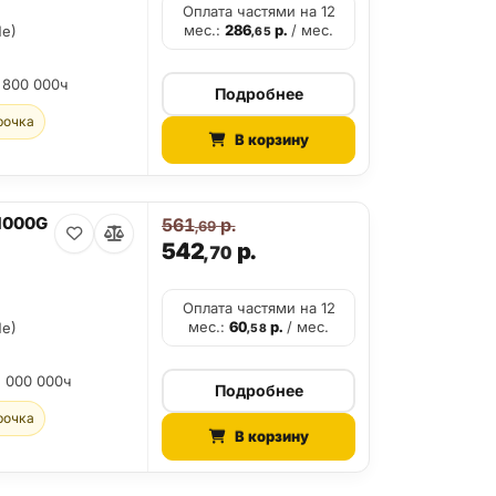
Оплата частями на 12
мес.:
286
р.
/ мес.
Me)
,65
 800 000ч
Подробнее
рочка
В корзину
1000G
561
р.
,69
542
р.
,70
Оплата частями на 12
мес.:
60
р.
/ мес.
Me)
,58
2 000 000ч
Подробнее
рочка
В корзину