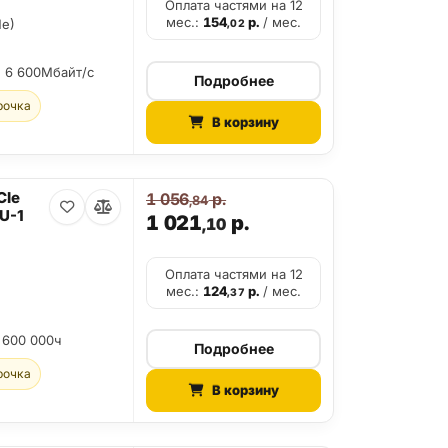
Оплата частями на 12
мес.:
154
р.
/ мес.
Me)
,02
:
6 600Мбайт/с
Подробнее
рочка
В корзину
CIe
1 056
р.
,84
U-1
1 021
р.
,10
Оплата частями на 12
мес.:
124
р.
/ мес.
,37
 600 000ч
Подробнее
рочка
В корзину