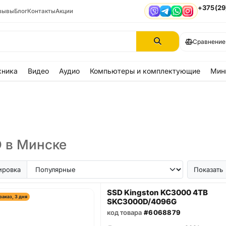
+375(29
зывы
Блог
Контакты
Акции
Viber
Telegram
WhatsApp
Instagram
Сравнение
хника
Видео
Аудио
Компьютеры и комплектующие
Мин
 в Минске
ировка
Показать
SSD Kingston KC3000 4TB
заказ, 3 дня
SKC3000D/4096G
код товара
#6068879