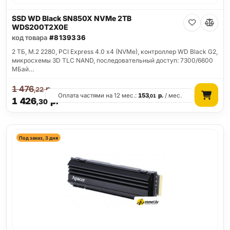
SSD WD Black SN850X NVMe 2TB
WDS200T2X0E
код товара
#8139336
2 ТБ, M.2 2280, PCI Express 4.0 x4 (NVMe), контроллер WD Black G2,
микросхемы 3D TLC NAND, последовательный доступ: 7300/6600
МБай…
1 476
р.
,22
Оплата частями на 12 мес.:
153
р.
/ мес.
,01
1 426
р.
,30
Под заказ, 3 дня