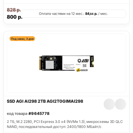
828
р.
Оплата частями на 12 мес.:
84
р.
/ мес.
,84
800
р.
Под заказ, 3 дня
SSD AGI AI298 2TB AGI2T0GIMAI298
код товара
#9645778
2 ТБ, M.2 2280, PCI Express 3.0 x4 (NVMe 1.3), микросхемы 3D QLC
NAND, последовательный доступ: 2400/1800 МБайт/с