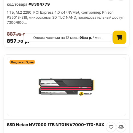
код товара
#8394779
1 ТБ, M.2 2280, PCI Express 4.0 x4 (NVMe), контроллер Phison
PS5018-E18, микросхемы 3D TLC NAND, последовательный доступ:
7300/600…
887
р.
,72
Оплата частями на 12 мес.:
96
р.
/ мес.
,84
857
р.
,70
Под заказ, 3 дня
SSD Netac NV7000 1TB NT01NV7000-1T0-E4X