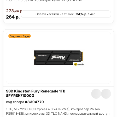
250 ГБ, 2.5", SATA 3.0, микросхемы 3D QLC NAND
273
р.
,24
Оплата частями на 12 мес.:
34
р.
/ мес.
,74
264
р.
Под заказ, 3 дня
SSD Kingston Fury Renegade 1TB
SFYRSK/1000G
код товара
#8394779
1 ТБ, M.2 2280, PCI Express 4.0 x4 (NVMe), контроллер Phison
PS5018-E18, микросхемы 3D TLC NAND, последовательный доступ: