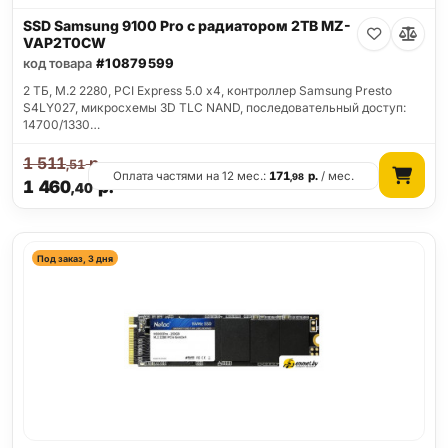
SSD Samsung 9100 Pro с радиатором 2TB MZ-
VAP2T0CW
код товара
#10879599
2 ТБ, M.2 2280, PCI Express 5.0 x4, контроллер Samsung Presto
S4LY027, микросхемы 3D TLC NAND, последовательный доступ:
14700/1330…
1 511
р.
,51
Оплата частями на 12 мес.:
171
р.
/ мес.
,98
1 460
р.
,40
Под заказ, 3 дня