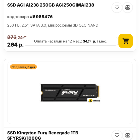
SSD AGI AI238 250GB AGI250GIMAI238
код товара
#6988476
250 ГБ, 2.5", SATA 3.0, микросхемы 3D QLC NAND
273
р.
,24
Оплата частями на 12 мес.:
34
р.
/ мес.
,74
264
р.
Под заказ, 3 дня
SSD Kingston Fury Renegade 1TB
SFYRSK/1000G