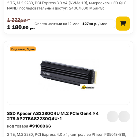
2 ТБ, M.2 2280, PCI Express 3.0 x4 (NVMe 1.3), микросхемы 3D QLC
NAND, последовательный доступ: 2400/1800 МБайт/с
1 222
р.
,23
Оплата частями на 12 мес.:
127
р.
/ мес.
,98
1 180
р.
,90
Под заказ, 3 дня
SSD Apacer AS2280Q4U M.2 PCIe Gen4 x4
2TB AP2TBAS2280Q4U-1
код товара
#9100066
2 ТБ, M.2 2280, PCI Express 4.0 x4, контроллер Phison PS5018-E18,