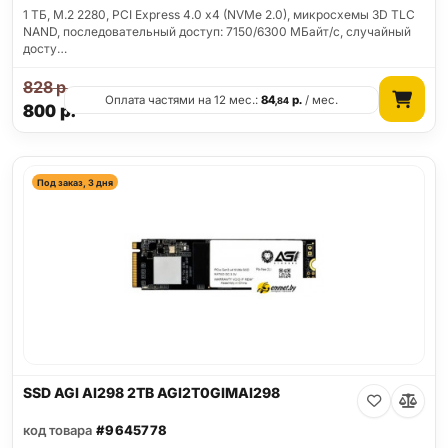
1 ТБ, M.2 2280, PCI Express 4.0 x4 (NVMe 2.0), микросхемы 3D TLC
NAND, последовательный доступ: 7150/6300 МБайт/с, случайный
досту…
828
р.
Оплата частями на 12 мес.:
84
р.
/ мес.
,84
800
р.
Под заказ, 3 дня
SSD AGI AI298 2TB AGI2T0GIMAI298
код товара
#9645778