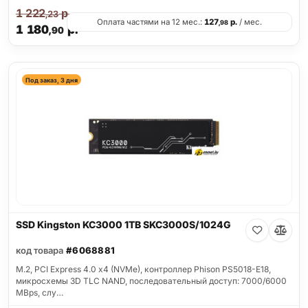
1 222
р.
,23
Оплата частями на 12 мес.:
127
р.
/ мес.
,98
1 180
р.
,90
Под заказ, 3 дня
SSD Kingston KC3000 1TB SKC3000S/1024G
код товара
#6068881
M.2, PCI Express 4.0 x4 (NVMe), контроллер Phison PS5018-E18,
микросхемы 3D TLC NAND, последовательный доступ: 7000/6000
MBps, слу…