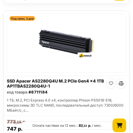
Под заказ, 3 дня
SSD Apacer AS2280Q4U M.2 PCIe Gen4 x4 1TB
AP1TBAS2280Q4U-1
код товара
#8711184
1 ТБ, M.2, PCI Express 4.0 x4, контроллер Phison PS5018-E18,
микросхемы 3D TLC NAND, последовательный доступ: 7300/6000
МБайт/с, с…
773
р.
,15
Оплата частями на 12 мес.:
82
р.
/ мес.
,33
747
р.