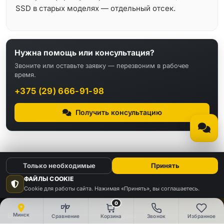
SSD в старых моделях — отдельный отсек.
Нужна помощь или консультация?
Звоните или оставьте заявку — перезвоним в рабочее
время.
+375 (29) 666-91-98
Получить консультацию
Только необходимые
Принять
ФАЙЛЫ COOKIE
Cookie для работы сайта. Нажимая «Принять», вы соглашаетесь.
КАТАЛОГ
0
Видео
Аудио
Минск
Сравнение
Корзина
Звонок
Избранное