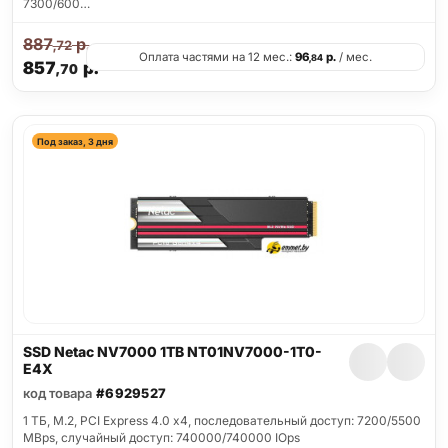
7300/600…
887
р.
,72
Оплата частями на 12 мес.:
96
р.
/ мес.
,84
857
р.
,70
Под заказ, 3 дня
SSD Netac NV7000 1TB NT01NV7000-1T0-
E4X
код товара
#6929527
1 ТБ, M.2, PCI Express 4.0 x4, последовательный доступ: 7200/5500
MBps, случайный доступ: 740000/740000 IOps