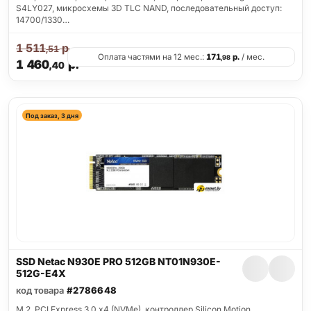
S4LY027, микросхемы 3D TLC NAND, последовательный доступ:
14700/1330…
1 511
р.
,51
Оплата частями на 12 мес.:
171
р.
/ мес.
,98
1 460
р.
,40
Под заказ, 3 дня
SSD Netac N930E PRO 512GB NT01N930E-
512G-E4X
код товара
#2786648
M.2, PCI Express 3.0 x4 (NVMe), контроллер Silicon Motion