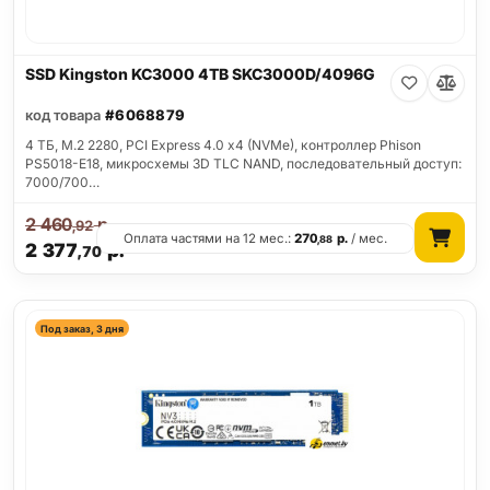
SSD Kingston KC3000 4TB SKC3000D/4096G
код товара
#6068879
4 ТБ, M.2 2280, PCI Express 4.0 x4 (NVMe), контроллер Phison
PS5018-E18, микросхемы 3D TLC NAND, последовательный доступ:
7000/700…
2 460
р.
,92
Оплата частями на 12 мес.:
270
р.
/ мес.
,88
2 377
р.
,70
Под заказ, 3 дня