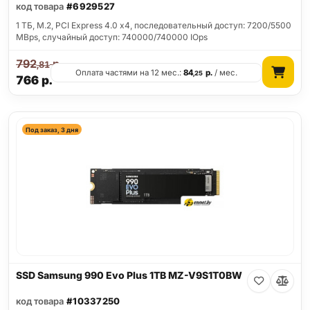
код товара
#6929527
1 ТБ, M.2, PCI Express 4.0 x4, последовательный доступ: 7200/5500
MBps, случайный доступ: 740000/740000 IOps
792
р.
,81
Оплата частями на 12 мес.:
84
р.
/ мес.
,25
766
р.
Под заказ, 3 дня
SSD Samsung 990 Evo Plus 1TB MZ-V9S1T0BW
код товара
#10337250