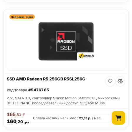
Под заказ, 3 дня
SSD AMD Radeon R5 256GB R5SL256G
код товара
#5476765
2.5", SATA 3.0, контроллер Silicon Motion SM2258XT, микросхемы
3D TLC NAND, последовательный доступ: 535/450 MBps
165
р.
,81
Оплата частями на 12 мес.:
21
р.
/ мес.
,55
160
р.
,20