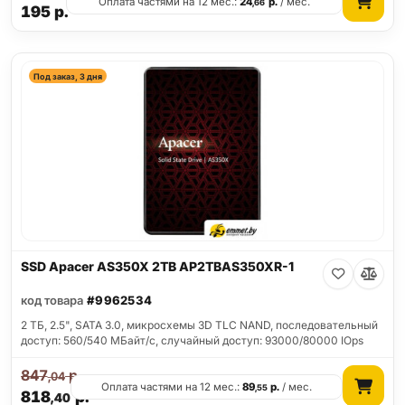
Оплата частями на 12 мес.:
24
р.
/ мес.
,66
195
р.
Под заказ, 3 дня
SSD Apacer AS350X 2TB AP2TBAS350XR-1
код товара
#9962534
2 ТБ, 2.5", SATA 3.0, микросхемы 3D TLC NAND, последовательный
доступ: 560/540 МБайт/с, случайный доступ: 93000/80000 IOps
847
р.
,04
Оплата частями на 12 мес.:
89
р.
/ мес.
,55
818
р.
,40