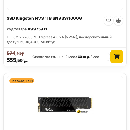
SSD Kingston NV3 1TB SNV3S/1000G
код товара
#9975911
1 ТБ, M.2 2280, PCI Express 4.0 x4 (NVMe), последовательный
доступ: 6000/4000 МБайт/с
574
р.
,94
Оплата частями на 12 мес.:
60
р.
/ мес.
,18
555
р.
,50
Под заказ, 3 дня