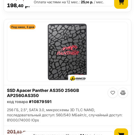
Оплата частями на 12 мес.:
25
р.
/ мес.
,06
198
р.
,40
Под заказ, 3 дня
SSD Apacer Panther AS350 256GB
AP256GAS350
код товара
#10879591
256 ГБ, 2.5", SATA 3.0, микросхемы 3D TLC NAND,
последовательный доступ: 560/540 МБайт/с, случайный доступ:
81000/74000 IOps
201
р.
,83