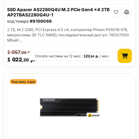
SSD Apacer AS2280Q4U M.2 PCIe Gen4 x4 2TB
AP2TBAS2280Q4U-1
код товара
#9100066
2 ТБ, M.2 2280, PCI Express 4.0 x4, контроллер Phison PS5018-E18,
микросхемы 3D TLC NAND, последовательный доступ: 7400/7000
МБайт…
1 057
р.
,98
Оплата частями на 12 мес.:
122
р.
/ мес.
,98
1 022
р.
,20
Под заказ, 4 дня