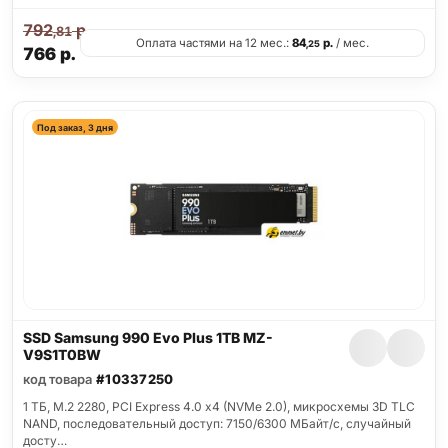
792
р.
,81
Оплата частями на 12 мес.:
84
р.
/ мес.
,25
766
р.
Под заказ, 3 дня
SSD Samsung 990 Evo Plus 1TB MZ-
V9S1T0BW
код товара
#10337250
1 ТБ, M.2 2280, PCI Express 4.0 x4 (NVMe 2.0), микросхемы 3D TLC
NAND, последовательный доступ: 7150/6300 МБайт/с, случайный
досту…