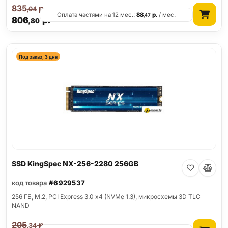
835
р.
,04
Оплата частями на 12 мес.:
88
р.
/ мес.
,47
806
р.
,80
Под заказ, 3 дня
SSD KingSpec NX-256-2280 256GB
код товара
#6929537
256 ГБ, M.2, PCI Express 3.0 x4 (NVMe 1.3), микросхемы 3D TLC
NAND
205
р.
,34