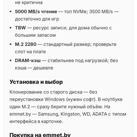
не критична
5000 MB/s чтение
— топ NVMe; 3500 MB/s —
достаточно для игр
TBW
— ресурс записи; для дома обычно с
большим запасом
M.2 2280
— стандартный размер; проверьте
слот на плате
DRAM-кэш
— стабильнее под нагрузкой; без
кэша — дешевле
Установка и выбор
Клонирование со старого диска — без
переустановки Windows (нужен софт). В ноутбуке
один M.2 — сразу берите нужный объём. На
emmet.by — Samsung, Kingston, WD, ADATA с типом
интерфейса в карточке.
Покупка на emmet.by