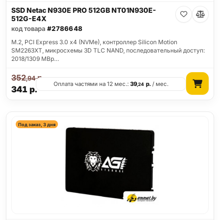
SSD Netac N930E PRO 512GB NT01N930E-
512G-E4X
код товара
#2786648
M.2, PCI Express 3.0 x4 (NVMe), контроллер Silicon Motion
SM2263XT, микросхемы 3D TLC NAND, последовательный доступ:
2018/1309 MBp…
352
р.
,94
Оплата частями на 12 мес.:
39
р.
/ мес.
,24
341
р.
Под заказ, 3 дня