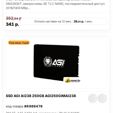
SM2263XT, микросхемы 3D TLC NAND, последовательный доступ:
2018/1309 MBp…
352
р.
,94
Оплата частями на 12 мес.:
39
р.
/ мес.
,24
341
р.
Под заказ, 3 дня
SSD AGI AI238 250GB AGI250GIMAI238
код товара
#6988476