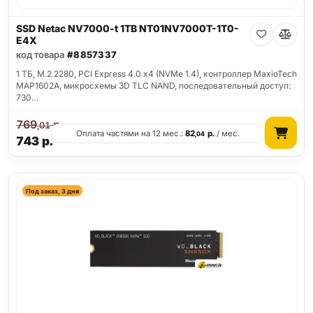
SSD Netac NV7000-t 1TB NT01NV7000T-1T0-
E4X
код товара
#8857337
1 ТБ, M.2 2280, PCI Express 4.0 x4 (NVMe 1.4), контроллер MaxioTech
MAP1602A, микросхемы 3D TLC NAND, последовательный доступ:
730…
769
р.
,01
Оплата частями на 12 мес.:
82
р.
/ мес.
,04
743
р.
Под заказ, 3 дня