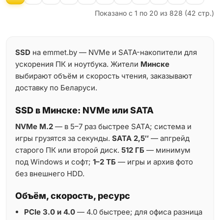
Показано с 1 по 20 из 828 (42 стр.)
SSD
на emmet.by — NVMe и SATA-накопители для
ускорения ПК и ноутбука. Жители
Минске
выбирают объём и скорость чтения, заказывают
доставку по Беларуси.
SSD в Минске: NVMe или SATA
NVMe M.2
— в 5–7 раз быстрее SATA; система и
игры грузятся за секунды.
SATA 2,5″
— апгрейд
старого ПК или второй диск.
512 ГБ
— минимум
под Windows и софт;
1–2 ТБ
— игры и архив фото
без внешнего HDD.
Объём, скорость, ресурс
PCIe 3.0 и 4.0
— 4.0 быстрее; для офиса разница