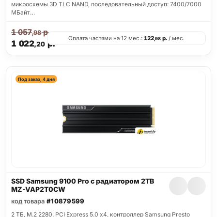
микросхемы 3D TLC NAND, последовательный доступ: 7400/7000
МБайт…
1 057
р.
,98
Оплата частями на 12 мес.:
122
р.
/ мес.
,98
1 022
р.
,20
Под заказ, 4 дня
SSD Samsung 9100 Pro с радиатором 2TB
MZ-VAP2T0CW
код товара
#10879599
2 ТБ, M.2 2280, PCI Express 5.0 x4, контроллер Samsung Presto