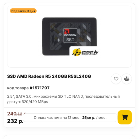
Под заказ, 3 дня
SSD AMD Radeon R5 240GB R5SL240G
код товара
#1571797
2.5", SATA 3.0, микросхемы 3D TLC NAND, последовательный
доступ: 520/420 MBps
240
р.
,12
Оплата частями на 12 мес.:
25
р.
/ мес.
,50
232
р.