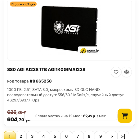
Под заказ, 3 дня
SSD AGI AI238 1TB AGI1K0GIMAI238
код товара
#8665258
1000 ГБ, 2.5", SATA 3.0, микросхемы 3D QLC NAND,
последовательный доступ: 556/502 МБайт/с, случайный доступ:
46297/69377 IOps
625
р.
,86
Оплата частями на 12 мес.:
62
р.
/ мес.
,45
604
р.
,70
1
2
3
4
5
6
7
8
9
>
>|