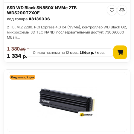
SSD WD Black SN850X NVMe 2TB
WDS200T2X0E
код товара
#8139336
2 ТБ, M.2 2280, PCI Express 4.0 x4 (NVMe), контроллер WD Black G2,
микросхемы 3D TLC NAND, последовательный доступ: 7300/6600
МБай…
1 380
р.
,69
Оплата частями на 12 мес.:
154
р.
/ мес.
,02
1 334
р.
Под заказ, 3 дня