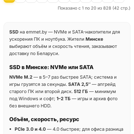
Показано с 1 по 20 из 828 (42 стр.)
SSD
на emmet.by — NVMe и SATA-накопители для
ускорения ПК и ноутбука. Жители
Минске
выбирают объём и скорость чтения, заказывают
доставку по Беларуси.
SSD в Минске: NVMe или SATA
NVMe M.2
— в 5–7 раз быстрее SATA; система и
игры грузятся за секунды.
SATA 2,5″
— апгрейд
старого ПК или второй диск.
512 ГБ
— минимум
под Windows и софт;
1–2 ТБ
— игры и архив фото
без внешнего HDD.
Объём, скорость, ресурс
PCIe 3.0 и 4.0
— 4.0 быстрее; для офиса разница