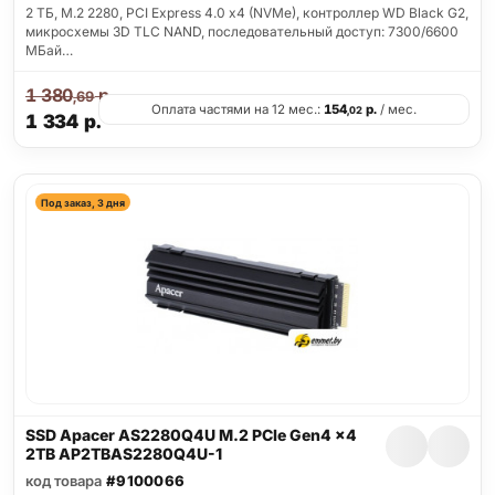
2 ТБ, M.2 2280, PCI Express 4.0 x4 (NVMe), контроллер WD Black G2,
микросхемы 3D TLC NAND, последовательный доступ: 7300/6600
МБай…
1 380
р.
,69
Оплата частями на 12 мес.:
154
р.
/ мес.
,02
1 334
р.
Под заказ, 3 дня
SSD Apacer AS2280Q4U M.2 PCIe Gen4 x4
2TB AP2TBAS2280Q4U-1
код товара
#9100066