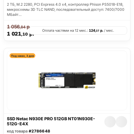
2 ТБ, M.2 2280, PCI Express 4.0 x4, контроллер Phison PS5018-E18,
микросхемы 3D TLC NAND, последовательный доступ: 7400/7000
МБайт…
1 056
р.
,84
Оплата частями на 12 мес.:
124
р.
/ мес.
,37
1 021
р.
,10
Под заказ, 3 дня
SSD Netac N930E PRO 512GB NT01N930E-
512G-E4X
код товара
#2786648