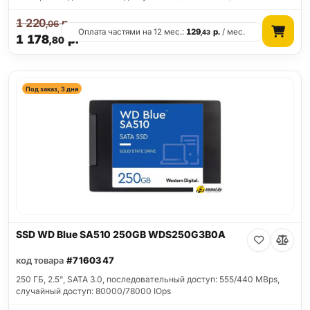
1 220
р.
,06
Оплата частями на 12 мес.:
129
р.
/ мес.
,43
1 178
р.
,80
Под заказ, 3 дня
SSD WD Blue SA510 250GB WDS250G3B0A
код товара
#7160347
250 ГБ, 2.5", SATA 3.0, последовательный доступ: 555/440 MBps,
случайный доступ: 80000/78000 IOps