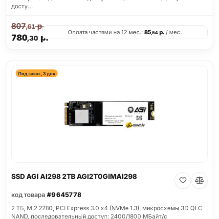
досту…
807
р.
,61
Оплата частями на 12 мес.:
85
р.
/ мес.
,54
780
р.
,30
Под заказ, 3 дня
SSD AGI AI298 2TB AGI2T0GIMAI298
код товара
#9645778
2 ТБ, M.2 2280, PCI Express 3.0 x4 (NVMe 1.3), микросхемы 3D QLC
NAND, последовательный доступ: 2400/1800 МБайт/с