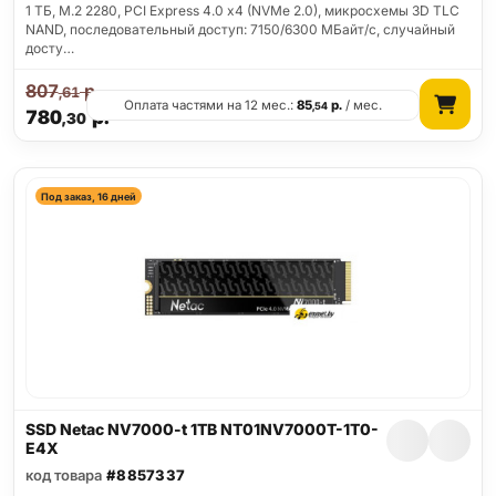
1 ТБ, M.2 2280, PCI Express 4.0 x4 (NVMe 2.0), микросхемы 3D TLC
NAND, последовательный доступ: 7150/6300 МБайт/с, случайный
досту…
807
р.
,61
Оплата частями на 12 мес.:
85
р.
/ мес.
,54
780
р.
,30
Под заказ, 16 дней
SSD Netac NV7000-t 1TB NT01NV7000T-1T0-
E4X
код товара
#8857337