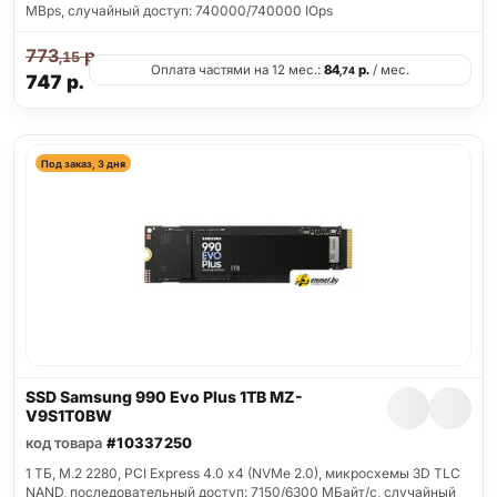
MBps, случайный доступ: 740000/740000 IOps
773
р.
,15
Оплата частями на 12 мес.:
84
р.
/ мес.
,74
747
р.
Под заказ, 3 дня
SSD Samsung 990 Evo Plus 1TB MZ-
V9S1T0BW
код товара
#10337250
1 ТБ, M.2 2280, PCI Express 4.0 x4 (NVMe 2.0), микросхемы 3D TLC
NAND, последовательный доступ: 7150/6300 МБайт/с, случайный