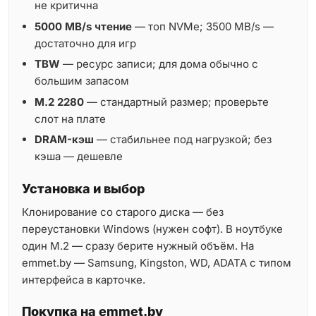
не критична
5000 MB/s чтение
— топ NVMe; 3500 MB/s —
достаточно для игр
TBW
— ресурс записи; для дома обычно с
большим запасом
M.2 2280
— стандартный размер; проверьте
слот на плате
DRAM-кэш
— стабильнее под нагрузкой; без
кэша — дешевле
Установка и выбор
Клонирование со старого диска — без
переустановки Windows (нужен софт). В ноутбуке
один M.2 — сразу берите нужный объём. На
emmet.by — Samsung, Kingston, WD, ADATA с типом
интерфейса в карточке.
Покупка на emmet.by