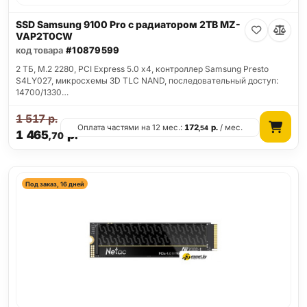
SSD Samsung 9100 Pro с радиатором 2TB MZ-
VAP2T0CW
код товара
#10879599
2 ТБ, M.2 2280, PCI Express 5.0 x4, контроллер Samsung Presto
S4LY027, микросхемы 3D TLC NAND, последовательный доступ:
14700/1330…
1 517
р.
Оплата частями на 12 мес.:
172
р.
/ мес.
,54
1 465
р.
,70
Под заказ, 16 дней