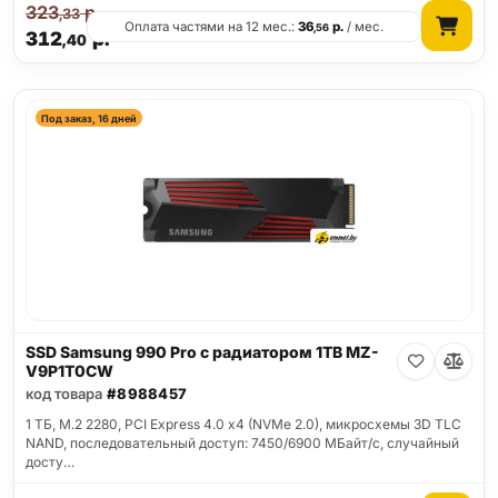
323
р.
,33
Оплата частями на 12 мес.:
36
р.
/ мес.
,56
312
р.
,40
Под заказ, 16 дней
SSD Samsung 990 Pro с радиатором 1TB MZ-
V9P1T0CW
код товара
#8988457
1 ТБ, M.2 2280, PCI Express 4.0 x4 (NVMe 2.0), микросхемы 3D TLC
NAND, последовательный доступ: 7450/6900 МБайт/с, случайный
досту…