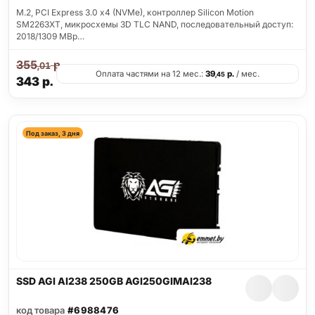
M.2, PCI Express 3.0 x4 (NVMe), контроллер Silicon Motion
SM2263XT, микросхемы 3D TLC NAND, последовательный доступ:
2018/1309 MBp…
355
р.
,01
Оплата частями на 12 мес.:
39
р.
/ мес.
,45
343
р.
Под заказ, 3 дня
SSD AGI AI238 250GB AGI250GIMAI238
код товара
#6988476