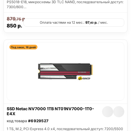
PS5018-E18, микросхемы 3D TLC NAND, последовательный доступ:
7300/600…
879
р.
,75
Оплата частями на 12 мес.:
97
р.
/ мес.
,40
850
р.
Под заказ, 16 дней
SSD Netac NV7000 1TB NT01NV7000-1T0-
E4X
код товара
#6929527
1 ТБ, M.2, PCI Express 4.0 x4, последовательный доступ: 7200/5500