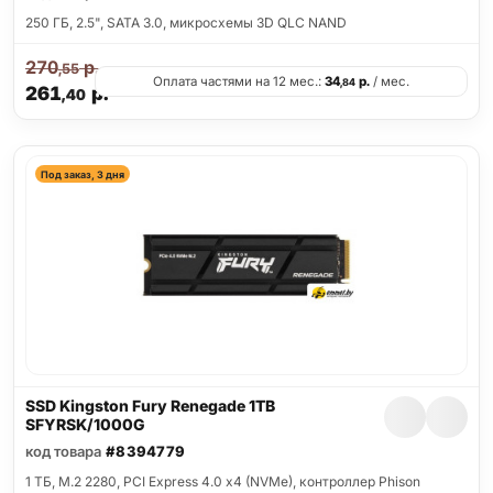
250 ГБ, 2.5", SATA 3.0, микросхемы 3D QLC NAND
270
р.
,55
Оплата частями на 12 мес.:
34
р.
/ мес.
,84
261
р.
,40
Под заказ, 3 дня
SSD Kingston Fury Renegade 1TB
SFYRSK/1000G
код товара
#8394779
1 ТБ, M.2 2280, PCI Express 4.0 x4 (NVMe), контроллер Phison