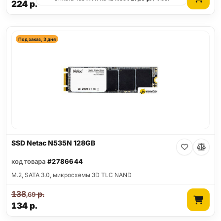
224
р.
Под заказ, 3 дня
SSD Netac N535N 128GB
код товара
#2786644
M.2, SATA 3.0, микросхемы 3D TLC NAND
138
р.
,69
134
р.