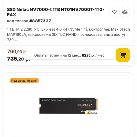
SSD Netac NV7000-t 1TB NT01NV7000T-1T0-
E4X
код товара
#8857337
1 ТБ, M.2 2280, PCI Express 4.0 x4 (NVMe 1.4), контроллер MaxioTech
MAP1602A, микросхемы 3D TLC NAND, последовательный доступ:
730…
760
р.
,93
Оплата частями на 12 мес.:
82
р.
/ мес.
,52
735
р.
,20
Под заказ, 16 дней