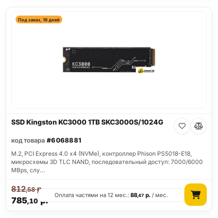
Под заказ, 16 дней
SSD Kingston KC3000 1TB SKC3000S/1024G
код товара
#6068881
M.2, PCI Express 4.0 x4 (NVMe), контроллер Phison PS5018-E18,
микросхемы 3D TLC NAND, последовательный доступ: 7000/6000
MBps, слу…
812
р.
,58
Оплата частями на 12 мес.:
88
р.
/ мес.
,47
785
р.
,10