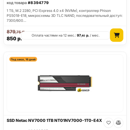
код товара
#8394779
1 ТБ, M.2 2280, PCI Express 4.0 x4 (NVMe), контроллер Phison
PS5018-E18, микросхемы 3D TLC NAND, последовательный доступ:
7300/600…
879
р.
,75
Оплата частями на 12 мес.:
97
р.
/ мес.
,40
850
р.
Под заказ, 16 дней
SSD Netac NV7000 1TB NT01NV7000-1T0-E4X