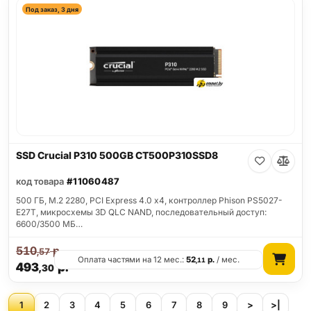
Под заказ, 3 дня
SSD Crucial P310 500GB CT500P310SSD8
код товара
#11060487
500 ГБ, M.2 2280, PCI Express 4.0 x4, контроллер Phison PS5027-
E27T, микросхемы 3D QLC NAND, последовательный доступ:
6600/3500 МБ…
510
р.
,57
Оплата частями на 12 мес.:
52
р.
/ мес.
,11
493
р.
,30
1
2
3
4
5
6
7
8
9
>
>|