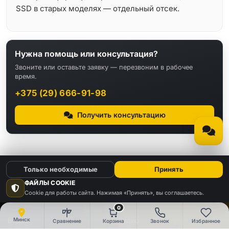
SSD в старых моделях — отдельный отсек.
Нужна помощь или консультация?
Звоните или оставьте заявку — перезвоним в рабочее
время.
+375 (29) 666-91-98
Получить консультацию
Только необходимые
Принять
ФАЙЛЫ COOKIE
Cookie для работы сайта. Нажимая «Принять», вы соглашаетесь.
КАТАЛОГ
0
Видео
Аудио
Минск
Сравнение
Корзина
Звонок
Избранное