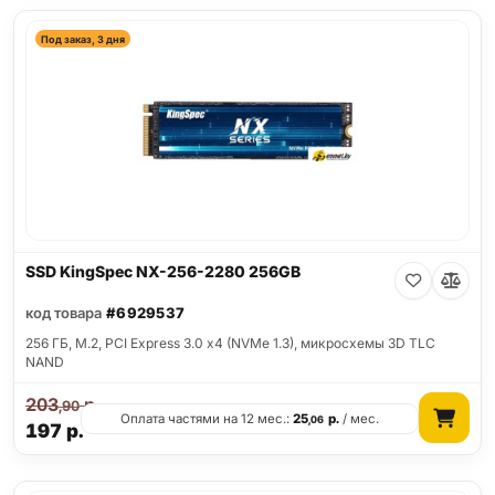
Под заказ, 3 дня
SSD KingSpec NX-256-2280 256GB
код товара
#6929537
256 ГБ, M.2, PCI Express 3.0 x4 (NVMe 1.3), микросхемы 3D TLC
NAND
203
р.
,90
Оплата частями на 12 мес.:
25
р.
/ мес.
,06
197
р.