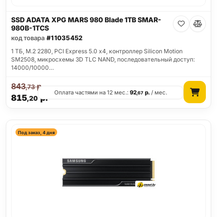
SSD ADATA XPG MARS 980 Blade 1TB SMAR-
980B-1TCS
код товара
#11035452
1 ТБ, M.2 2280, PCI Express 5.0 x4, контроллер Silicon Motion
SM2508, микросхемы 3D TLC NAND, последовательный доступ:
14000/10000…
843
р.
,73
Оплата частями на 12 мес.:
92
р.
/ мес.
,67
815
р.
,20
Под заказ, 4 дня