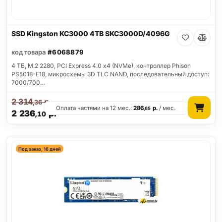
SSD Kingston KC3000 4TB SKC3000D/4096G
код товара
#6068879
4 ТБ, M.2 2280, PCI Express 4.0 x4 (NVMe), контроллер Phison
PS5018-E18, микросхемы 3D TLC NAND, последовательный доступ:
7000/700…
2 314
р.
,36
Оплата частями на 12 мес.:
286
р.
/ мес.
,65
2 236
р.
,10
Под заказ, 16 дней