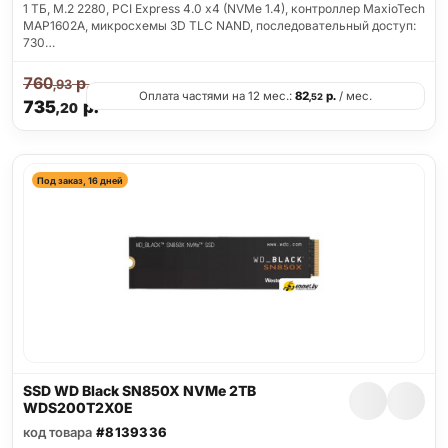
1 ТБ, M.2 2280, PCI Express 4.0 x4 (NVMe 1.4), контроллер MaxioTech
MAP1602A, микросхемы 3D TLC NAND, последовательный доступ:
730…
760
р.
,93
Оплата частями на 12 мес.:
82
р.
/ мес.
,52
735
р.
,20
Под заказ, 16 дней
SSD WD Black SN850X NVMe 2TB
WDS200T2X0E
код товара
#8139336