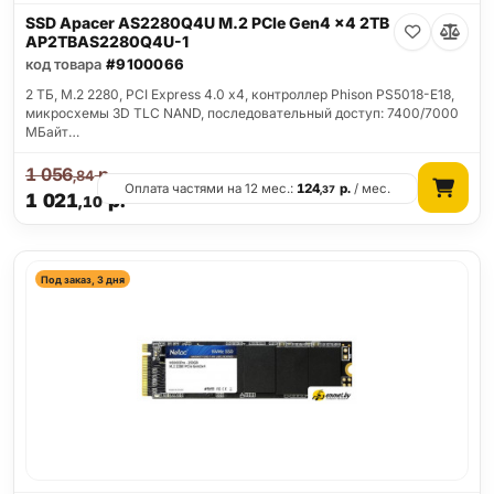
SSD Apacer AS2280Q4U M.2 PCIe Gen4 x4 2TB
AP2TBAS2280Q4U-1
код товара
#9100066
2 ТБ, M.2 2280, PCI Express 4.0 x4, контроллер Phison PS5018-E18,
микросхемы 3D TLC NAND, последовательный доступ: 7400/7000
МБайт…
1 056
р.
,84
Оплата частями на 12 мес.:
124
р.
/ мес.
,37
1 021
р.
,10
Под заказ, 3 дня