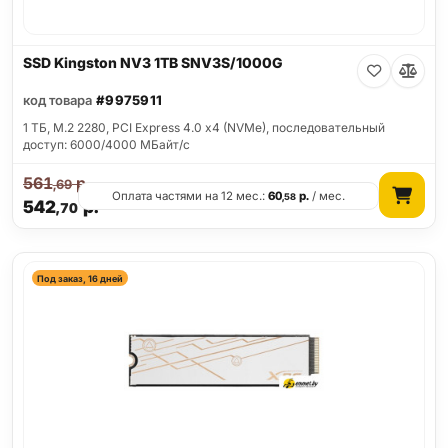
SSD Kingston NV3 1TB SNV3S/1000G
код товара
#9975911
1 ТБ, M.2 2280, PCI Express 4.0 x4 (NVMe), последовательный
доступ: 6000/4000 МБайт/с
561
р.
,69
Оплата частями на 12 мес.:
60
р.
/ мес.
,58
542
р.
,70
Под заказ, 16 дней