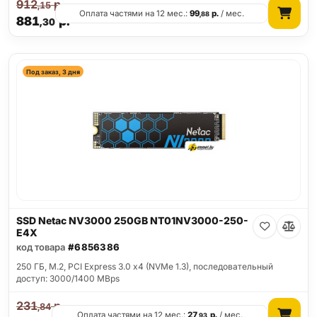
912
р.
,15
Оплата частями на 12 мес.:
99
р.
/ мес.
,88
881
р.
,30
Под заказ, 3 дня
SSD Netac NV3000 250GB NT01NV3000-250-
E4X
код товара
#6856386
250 ГБ, M.2, PCI Express 3.0 x4 (NVMe 1.3), последовательный
доступ: 3000/1400 MBps
231
р.
,84
Оплата частями на 12 мес.:
27
р.
/ мес.
,93