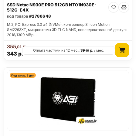
SSD Netac N930E PRO 512GB NT01N930E-
512G-E4X
код товара
#2786648
M.2, PCI Express 3.0 x4 (NVMe), контроллер Silicon Motion
SM2263XT, микросхемы 3D TLC NAND, последовательный доступ:
2018/1309 MBp…
355
р.
,01
Оплата частями на 12 мес.:
39
р.
/ мес.
,45
343
р.
Под заказ, 3 дня