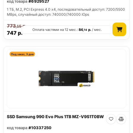
код товара
#6929527
1 ТБ, M.2, PCI Express 4.0 x4, последовательный доступ: 7200/5500
MBps, случайный доступ: 740000/740000 IOps
773
р.
,15
Оплата частями на 12 мес.:
84
р.
/ мес.
,74
747
р.
Под заказ, 3 дня
SSD Samsung 990 Evo Plus 1TB MZ-V9S1T0BW
код товара
#10337250