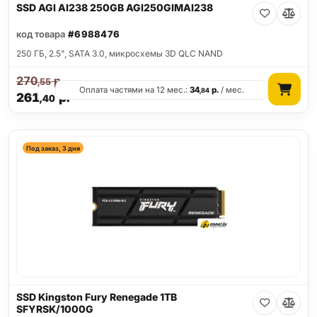
SSD AGI AI238 250GB AGI250GIMAI238
код товара
#6988476
250 ГБ, 2.5", SATA 3.0, микросхемы 3D QLC NAND
270
р.
,55
Оплата частями на 12 мес.:
34
р.
/ мес.
,84
261
р.
,40
Под заказ, 3 дня
SSD Kingston Fury Renegade 1TB
SFYRSK/1000G