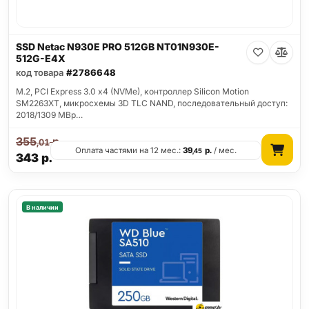
SSD Netac N930E PRO 512GB NT01N930E-
512G-E4X
код товара
#2786648
M.2, PCI Express 3.0 x4 (NVMe), контроллер Silicon Motion
SM2263XT, микросхемы 3D TLC NAND, последовательный доступ:
2018/1309 MBp…
355
р.
,01
Оплата частями на 12 мес.:
39
р.
/ мес.
,45
343
р.
В наличии