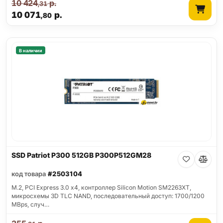
10 424
р.
,31
10 071
р.
,80
В наличии
SSD Patriot P300 512GB P300P512GM28
код товара
#2503104
M.2, PCI Express 3.0 x4, контроллер Silicon Motion SM2263XT,
микросхемы 3D TLC NAND, последовательный доступ: 1700/1200
MBps, случ…