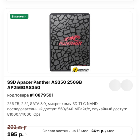
В наличии
SSD Apacer Panther AS350 256GB
AP256GAS350
код товара
#10879591
256 ГБ, 2.5", SATA 3.0, микросхемы 3D TLC NAND,
последовательный доступ: 560/540 МБайт/с, случайный доступ:
81000/74000 IOps
201
р.
,83
Оплата частями на 12 мес.:
24
р.
/ мес.
,71
195
р.