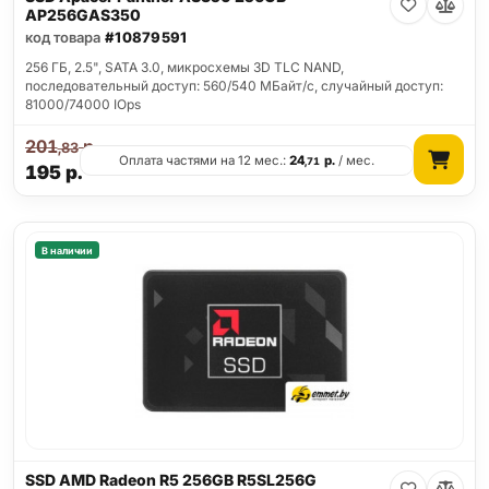
AP256GAS350
код товара
#10879591
256 ГБ, 2.5", SATA 3.0, микросхемы 3D TLC NAND,
последовательный доступ: 560/540 МБайт/с, случайный доступ:
81000/74000 IOps
201
р.
,83
Оплата частями на 12 мес.:
24
р.
/ мес.
,71
195
р.
В наличии
SSD AMD Radeon R5 256GB R5SL256G