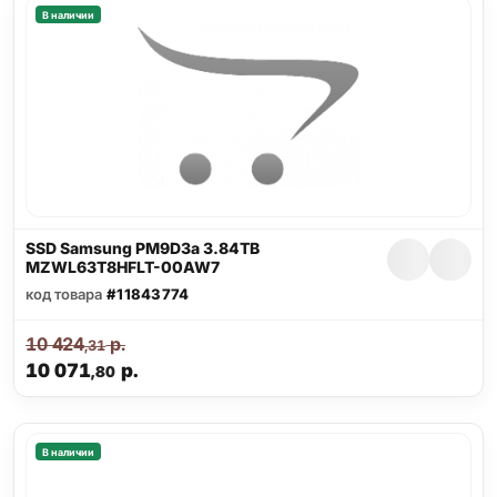
В наличии
SSD Samsung PM9D3a 3.84TB
MZWL63T8HFLT-00AW7
код товара
#11843774
10 424
р.
,31
10 071
р.
,80
В наличии