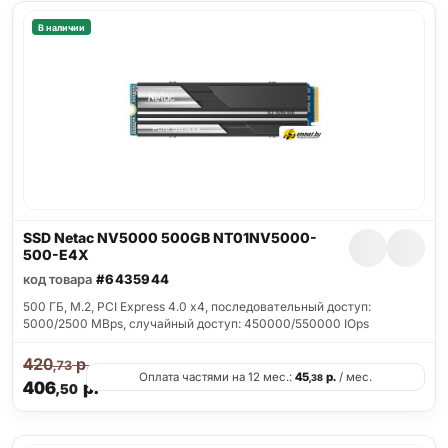
В наличии
SSD Netac NV5000 500GB NT01NV5000-
500-E4X
код товара
#6435944
500 ГБ, M.2, PCI Express 4.0 x4, последовательный доступ:
5000/2500 MBps, случайный доступ: 450000/550000 IOps
420
р.
,73
Оплата частями на 12 мес.:
45
р.
/ мес.
,38
406
р.
,50