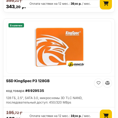
355
р.
,21
Оплата частями на 12 мес.:
39
р.
/ мес.
,46
343
р.
,20
В наличии
SSD KingSpec P3 128GB
код товара
#6929535
128 ГБ, 2.5", SATA 3.0, микросхемы 3D TLC NAND,
последовательный доступ: 450/320 MBps
195
р.
,72
Оплата частями на 12 мес.:
19
р.
/ мес.
,08