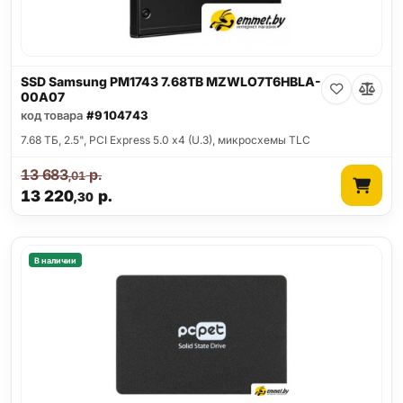
SSD Samsung PM1743 7.68TB MZWLO7T6HBLA-
00A07
код товара
#9104743
7.68 ТБ, 2.5", PCI Express 5.0 x4 (U.3), микросхемы TLC
13 683
р.
,01
13 220
р.
,30
В наличии