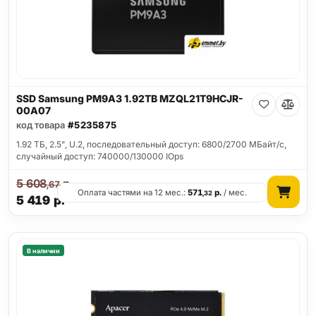
SSD Samsung PM9A3 1.92TB MZQL21T9HCJR-
00A07
код товара
#5235875
1.92 ТБ, 2.5", U.2, последовательный доступ: 6800/2700 МБайт/с,
случайный доступ: 740000/130000 IOps
5 608
р.
,67
Оплата частями на 12 мес.:
571
р.
/ мес.
,32
5 419
р.
В наличии