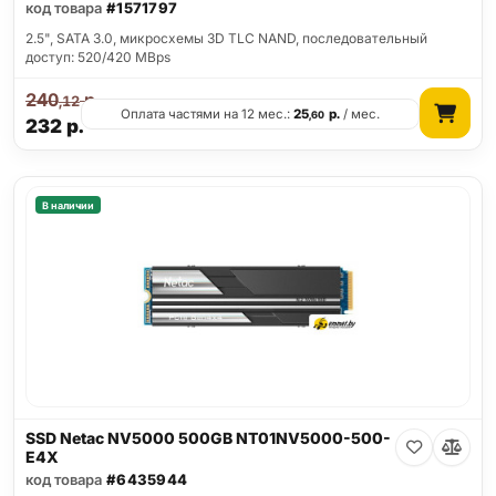
код товара
#1571797
2.5", SATA 3.0, микросхемы 3D TLC NAND, последовательный
доступ: 520/420 MBps
240
р.
,12
Оплата частями на 12 мес.:
25
р.
/ мес.
,60
232
р.
В наличии
SSD Netac NV5000 500GB NT01NV5000-500-
E4X
код товара
#6435944