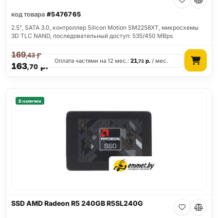
код товара
#5476765
2.5", SATA 3.0, контроллер Silicon Motion SM2258XT, микросхемы
3D TLC NAND, последовательный доступ: 535/450 MBps
169
р.
,43
Оплата частями на 12 мес.:
21
р.
/ мес.
,72
163
р.
,70
В наличии
SSD AMD Radeon R5 240GB R5SL240G