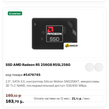
В наличии
SSD AMD Radeon R5 256GB R5SL256G
код товара
#5476765
2.5", SATA 3.0, контроллер Silicon Motion SM2258XT, микросхемы
3D TLC NAND, последовательный доступ: 535/450 MBps
169
р.
,43
Оплата частями на 12 мес.:
21
р.
/ мес.
,72
163
р.
,70