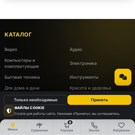
КАТАЛОГ
Видео
Аудио
Компьютеры и
Электроника
комплектующие
Бытовая техника
Инструменты
Для дома и дачи
Красота и здоровье
Развлечения
Работа и офис
Только необходимые
Принять
ФАЙЛЫ COOKIE
Авто и мото
Стройка и ремонт
Cookie для работы сайта. Нажимая «Принять», вы соглашаетесь.
Мини-тракторы
Уценка
0
Минск
Сравнение
Корзина
Звонок
Избранное