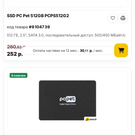
SSD PC Pet 512GB PCPS512G2
код товара
#9104739
512 ГБ, 2.5", SATA 3.0, последовательный доступ: 500/450 МБайт/с
260
р.
,82
Оплата частями на 12 мес.:
30
р.
/ мес.
,77
252
р.
В наличии