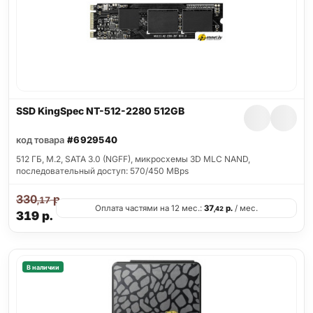
SSD KingSpec NT-512-2280 512GB
код товара
#6929540
512 ГБ, M.2, SATA 3.0 (NGFF), микросхемы 3D MLC NAND,
последовательный доступ: 570/450 MBps
330
р.
,17
Оплата частями на 12 мес.:
37
р.
/ мес.
,42
319
р.
В наличии