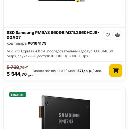
SSD Samsung PM9A3 960GB MZ1L2960HCJR-
00A07
код товара
#6164179
M.2, PCI Express 4.0 x4, последовательный доступ: 6800/4000
MBps, случайный доступ: 1000000/180000 IOps
5 738
р.
,76
Оплата частями на 12 мес.:
571
р.
/ мес.
,18
5 544
р.
,70
В наличии