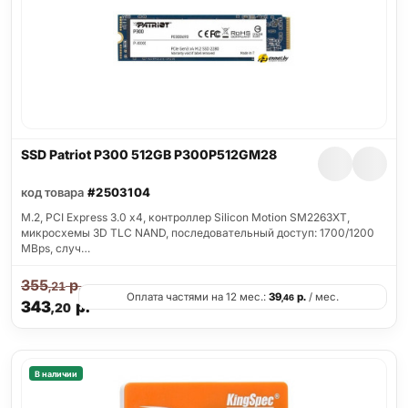
SSD Patriot P300 512GB P300P512GM28
код товара
#2503104
M.2, PCI Express 3.0 x4, контроллер Silicon Motion SM2263XT,
микросхемы 3D TLC NAND, последовательный доступ: 1700/1200
MBps, случ…
355
р.
,21
Оплата частями на 12 мес.:
39
р.
/ мес.
,46
343
р.
,20
В наличии