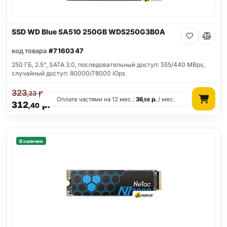
SSD WD Blue SA510 250GB WDS250G3B0A
код товара
#7160347
250 ГБ, 2.5", SATA 3.0, последовательный доступ: 555/440 MBps,
случайный доступ: 80000/78000 IOps
323
р.
,33
Оплата частями на 12 мес.:
36
р.
/ мес.
,56
312
р.
,40
В наличии