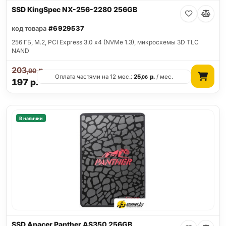
SSD KingSpec NX-256-2280 256GB
код товара
#6929537
256 ГБ, M.2, PCI Express 3.0 x4 (NVMe 1.3), микросхемы 3D TLC
NAND
203
р.
,90
Оплата частями на 12 мес.:
25
р.
/ мес.
,06
197
р.
В наличии
SSD Apacer Panther AS350 256GB