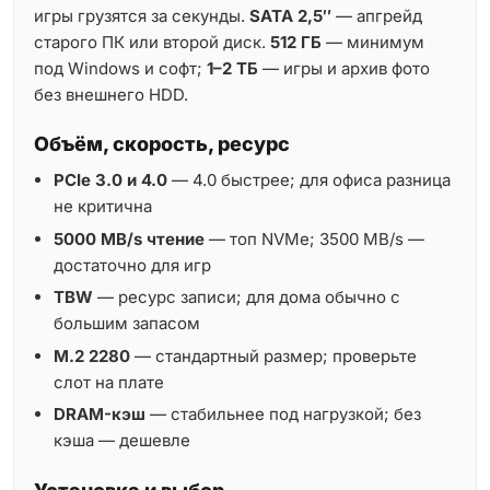
игры грузятся за секунды.
SATA 2,5″
— апгрейд
старого ПК или второй диск.
512 ГБ
— минимум
под Windows и софт;
1–2 ТБ
— игры и архив фото
без внешнего HDD.
Объём, скорость, ресурс
PCIe 3.0 и 4.0
— 4.0 быстрее; для офиса разница
не критична
5000 MB/s чтение
— топ NVMe; 3500 MB/s —
достаточно для игр
TBW
— ресурс записи; для дома обычно с
большим запасом
M.2 2280
— стандартный размер; проверьте
слот на плате
DRAM-кэш
— стабильнее под нагрузкой; без
кэша — дешевле