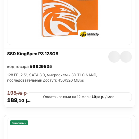
SSD KingSpec P3 128GB
код товара
#6929535
128 ГБ, 2.5", SATA 3.0, микросхемы 3D TLC NAND,
последовательный доступ: 450/320 MBps
195
р.
,72
Оплата частями на 12 мес.:
19
р.
/ мес.
,08
189
р.
,10
В наличии