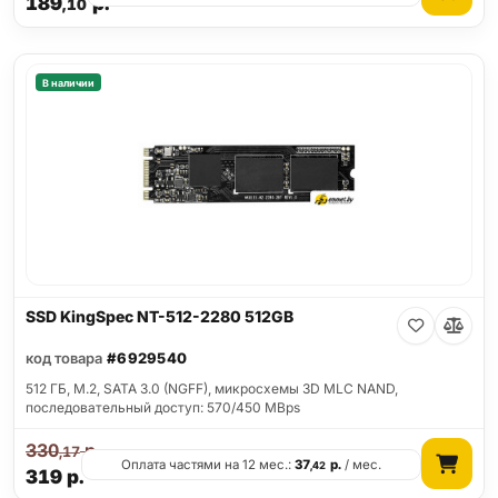
189
р.
,10
В наличии
SSD KingSpec NT-512-2280 512GB
код товара
#6929540
512 ГБ, M.2, SATA 3.0 (NGFF), микросхемы 3D MLC NAND,
последовательный доступ: 570/450 MBps
330
р.
,17
Оплата частями на 12 мес.:
37
р.
/ мес.
,42
319
р.