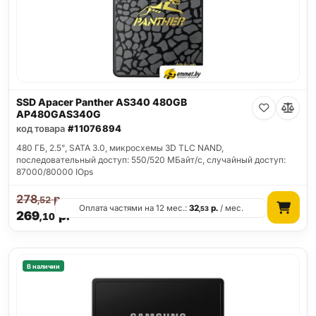
SSD Apacer Panther AS340 480GB
AP480GAS340G
код товара
#11076894
480 ГБ, 2.5", SATA 3.0, микросхемы 3D TLC NAND,
последовательный доступ: 550/520 МБайт/с, случайный доступ:
87000/80000 IOps
278
р.
,52
Оплата частями на 12 мес.:
32
р.
/ мес.
,53
269
р.
,10
В наличии