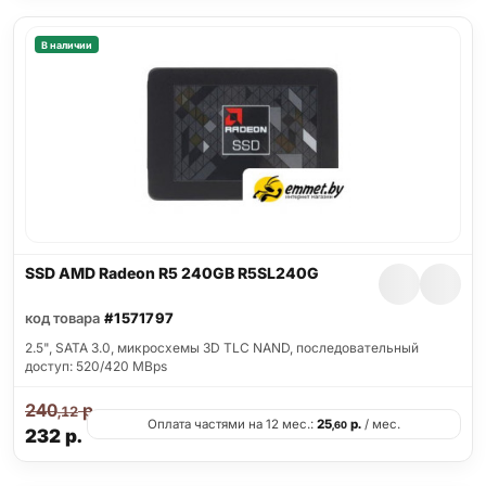
В наличии
SSD AMD Radeon R5 240GB R5SL240G
код товара
#1571797
2.5", SATA 3.0, микросхемы 3D TLC NAND, последовательный
доступ: 520/420 MBps
240
р.
,12
Оплата частями на 12 мес.:
25
р.
/ мес.
,60
232
р.