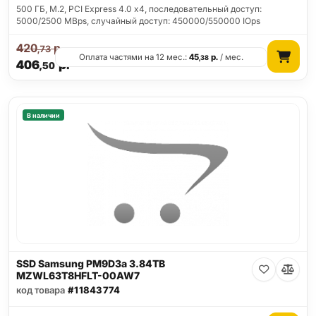
500 ГБ, M.2, PCI Express 4.0 x4, последовательный доступ:
5000/2500 MBps, случайный доступ: 450000/550000 IOps
420
р.
,73
Оплата частями на 12 мес.:
45
р.
/ мес.
,38
406
р.
,50
В наличии
SSD Samsung PM9D3a 3.84TB
MZWL63T8HFLT-00AW7
код товара
#11843774