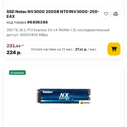
SSD Netac NV3000 250GB NT01NV3000-250-
E4X
код товара
#6856386
250 ГБ, M.2, PCI Express 3.0 x4 (NVMe 1.3), последовательный
доступ: 3000/1400 MBps
231
р.
,84
Оплата частями на 12 мес.:
27
р.
/ мес.
,93
224
р.
В наличии