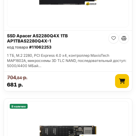
SSD Apacer AS2280Q4X 1TB
AP1TBAS2280Q4X-1
код товара
#11062253
1 ТБ, M.2 2280, PCI Express 4.0 x4, контроллер MaxioTech
MAP1602A, микросхемы 3D TLC NAND, последовательный доступ:
5000/4400 МБай…
704
р.
,84
681
р.
В наличии