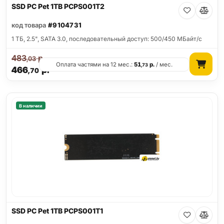
SSD PC Pet 1TB PCPS001T2
код товара
#9104731
1 ТБ, 2.5", SATA 3.0, последовательный доступ: 500/450 МБайт/с
483
р.
,03
Оплата частями на 12 мес.:
51
р.
/ мес.
,73
466
р.
,70
В наличии
SSD PC Pet 1TB PCPS001T1