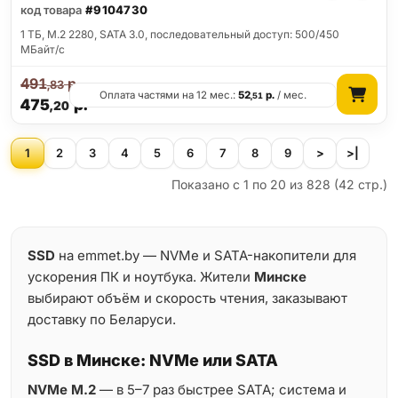
код товара
#9104730
1 ТБ, M.2 2280, SATA 3.0, последовательный доступ: 500/450
МБайт/с
491
р.
,83
Оплата частями на 12 мес.:
52
р.
/ мес.
,51
475
р.
,20
1
2
3
4
5
6
7
8
9
>
>|
Показано с 1 по 20 из 828 (42 стр.)
SSD
на emmet.by — NVMe и SATA-накопители для
ускорения ПК и ноутбука. Жители
Минске
выбирают объём и скорость чтения, заказывают
доставку по Беларуси.
SSD в Минске: NVMe или SATA
NVMe M.2
— в 5–7 раз быстрее SATA; система и