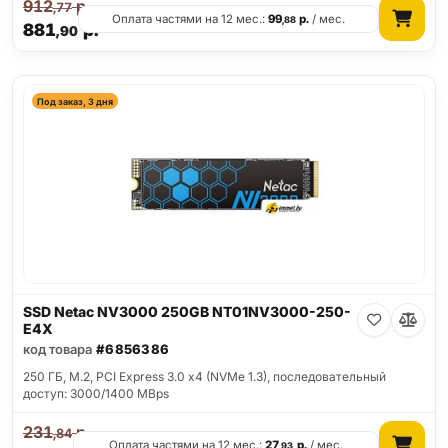
912
р.
,77
Оплата частями на 12 мес.:
99
р.
/ мес.
,88
881
р.
,90
Под заказ, 3 дня
SSD Netac NV3000 250GB NT01NV3000-250-
E4X
код товара
#6856386
250 ГБ, M.2, PCI Express 3.0 x4 (NVMe 1.3), последовательный
доступ: 3000/1400 MBps
231
р.
,84
Оплата частями на 12 мес.:
27
р.
/ мес.
,93