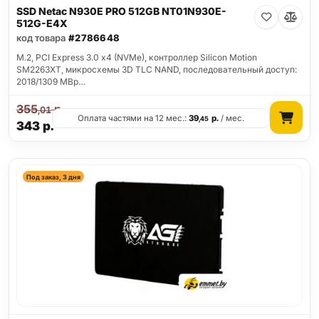
SSD Netac N930E PRO 512GB NT01N930E-
512G-E4X
код товара
#2786648
M.2, PCI Express 3.0 x4 (NVMe), контроллер Silicon Motion
SM2263XT, микросхемы 3D TLC NAND, последовательный доступ:
2018/1309 MBp…
355
р.
,01
Оплата частями на 12 мес.:
39
р.
/ мес.
,45
343
р.
Под заказ, 3 дня