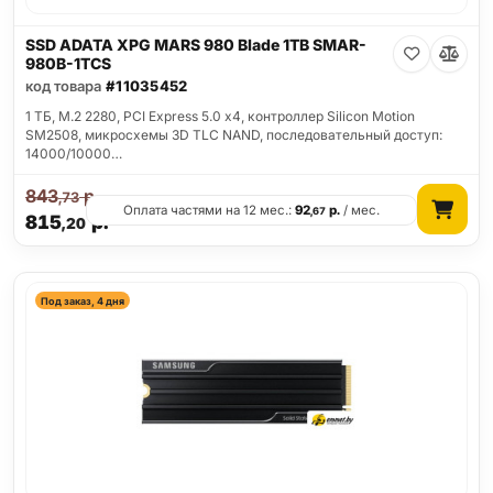
SSD ADATA XPG MARS 980 Blade 1TB SMAR-
980B-1TCS
код товара
#11035452
1 ТБ, M.2 2280, PCI Express 5.0 x4, контроллер Silicon Motion
SM2508, микросхемы 3D TLC NAND, последовательный доступ:
14000/10000…
843
р.
,73
Оплата частями на 12 мес.:
92
р.
/ мес.
,67
815
р.
,20
Под заказ, 4 дня