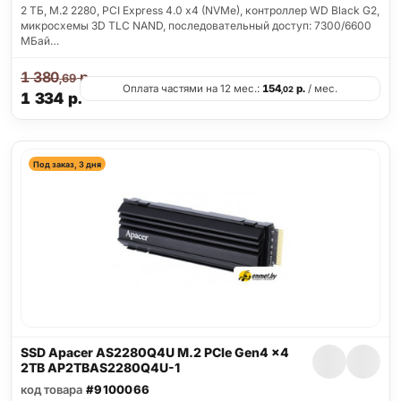
2 ТБ, M.2 2280, PCI Express 4.0 x4 (NVMe), контроллер WD Black G2,
микросхемы 3D TLC NAND, последовательный доступ: 7300/6600
МБай…
1 380
р.
,69
Оплата частями на 12 мес.:
154
р.
/ мес.
,02
1 334
р.
Под заказ, 3 дня
SSD Apacer AS2280Q4U M.2 PCIe Gen4 x4
2TB AP2TBAS2280Q4U-1
код товара
#9100066