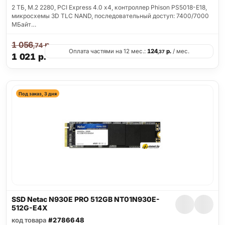
2 ТБ, M.2 2280, PCI Express 4.0 x4, контроллер Phison PS5018-E18,
микросхемы 3D TLC NAND, последовательный доступ: 7400/7000
МБайт…
1 056
р.
,74
Оплата частями на 12 мес.:
124
р.
/ мес.
,37
1 021
р.
Под заказ, 3 дня
SSD Netac N930E PRO 512GB NT01N930E-
512G-E4X
код товара
#2786648