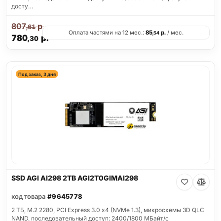
досту…
807
р.
,61
Оплата частями на 12 мес.:
85
р.
/ мес.
,54
780
р.
,30
Под заказ, 3 дня
SSD AGI AI298 2TB AGI2T0GIMAI298
код товара
#9645778
2 ТБ, M.2 2280, PCI Express 3.0 x4 (NVMe 1.3), микросхемы 3D QLC
NAND, последовательный доступ: 2400/1800 МБайт/с