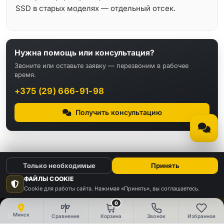
SSD в старых моделях — отдельный отсек.
Нужна помощь или консультация?
Звоните или оставьте заявку — перезвоним в рабочее
время.
+375 (29) 666-91-98
Получить консультацию
Только необходимые
Принять
ФАЙЛЫ COOKIE
Cookie для работы сайта. Нажимая «Принять», вы соглашаетесь.
КАТАЛОГ
0
Видео
Аудио
Минск
Сравнение
Корзина
Звонок
Избранное