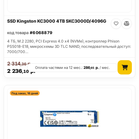
SSD Kingston KC3000 4TB SKC3000D/4096G
код товара
#6068879
4 ТБ, M.2 2280, PCI Express 4.0 x4 (NVMe), контроллер Phison
PS5018-E18, микросхемы 3D TLC NAND, последовательный доступ:
7000/700…
2 314
р.
,36
Оплата частями на 12 мес.:
286
р.
/ мес.
,65
2 236
р.
,10
Под заказ, 16 дней