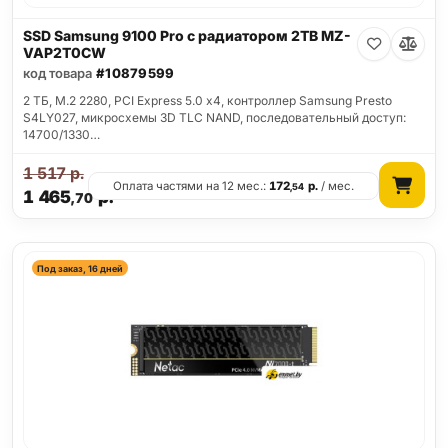
SSD Samsung 9100 Pro с радиатором 2TB MZ-
VAP2T0CW
код товара
#10879599
2 ТБ, M.2 2280, PCI Express 5.0 x4, контроллер Samsung Presto
S4LY027, микросхемы 3D TLC NAND, последовательный доступ:
14700/1330…
1 517
р.
Оплата частями на 12 мес.:
172
р.
/ мес.
,54
1 465
р.
,70
Под заказ, 16 дней