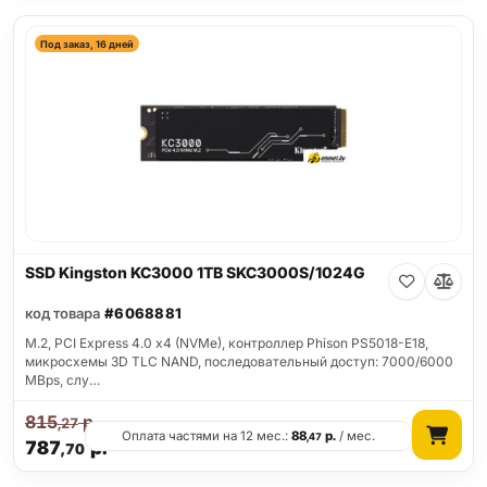
Под заказ, 16 дней
SSD Kingston KC3000 1TB SKC3000S/1024G
код товара
#6068881
M.2, PCI Express 4.0 x4 (NVMe), контроллер Phison PS5018-E18,
микросхемы 3D TLC NAND, последовательный доступ: 7000/6000
MBps, слу…
815
р.
,27
Оплата частями на 12 мес.:
88
р.
/ мес.
,47
787
р.
,70