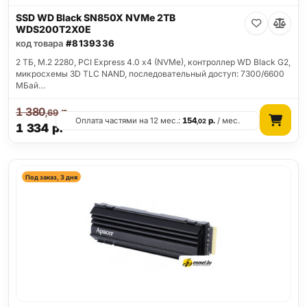
SSD WD Black SN850X NVMe 2TB
WDS200T2X0E
код товара
#8139336
2 ТБ, M.2 2280, PCI Express 4.0 x4 (NVMe), контроллер WD Black G2,
микросхемы 3D TLC NAND, последовательный доступ: 7300/6600
МБай…
1 380
р.
,69
Оплата частями на 12 мес.:
154
р.
/ мес.
,02
1 334
р.
Под заказ, 3 дня