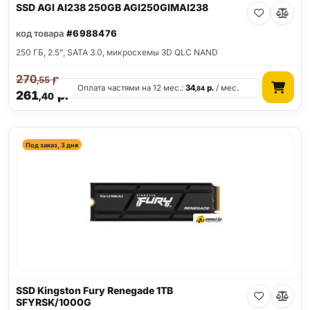
SSD AGI AI238 250GB AGI250GIMAI238
код товара
#6988476
250 ГБ, 2.5", SATA 3.0, микросхемы 3D QLC NAND
270
р.
,55
Оплата частями на 12 мес.:
34
р.
/ мес.
,84
261
р.
,40
Под заказ, 3 дня
SSD Kingston Fury Renegade 1TB
SFYRSK/1000G