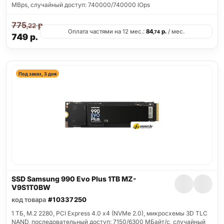
MBps, случайный доступ: 740000/740000 IOps
775
р.
,22
Оплата частями на 12 мес.:
84
р.
/ мес.
,74
749
р.
Под заказ, 3 дня
SSD Samsung 990 Evo Plus 1TB MZ-
V9S1T0BW
код товара
#10337250
1 ТБ, M.2 2280, PCI Express 4.0 x4 (NVMe 2.0), микросхемы 3D TLC
NAND, последовательный доступ: 7150/6300 МБайт/с, случайный