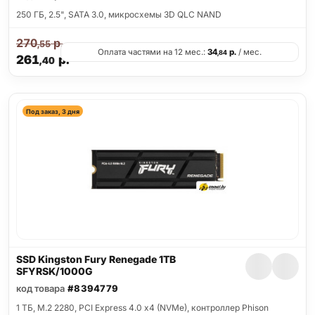
250 ГБ, 2.5", SATA 3.0, микросхемы 3D QLC NAND
270
р.
,55
Оплата частями на 12 мес.:
34
р.
/ мес.
,84
261
р.
,40
Под заказ, 3 дня
SSD Kingston Fury Renegade 1TB
SFYRSK/1000G
код товара
#8394779
1 ТБ, M.2 2280, PCI Express 4.0 x4 (NVMe), контроллер Phison