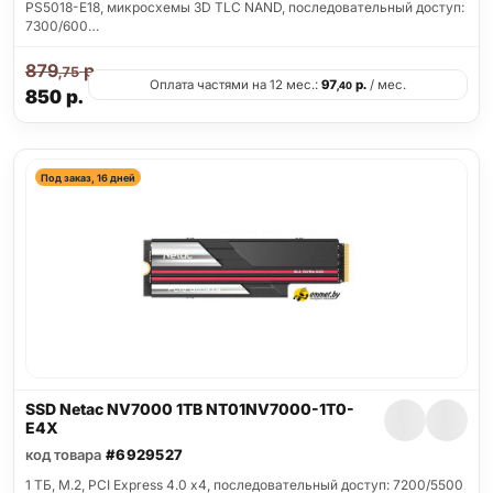
PS5018-E18, микросхемы 3D TLC NAND, последовательный доступ:
7300/600…
879
р.
,75
Оплата частями на 12 мес.:
97
р.
/ мес.
,40
850
р.
Под заказ, 16 дней
SSD Netac NV7000 1TB NT01NV7000-1T0-
E4X
код товара
#6929527
1 ТБ, M.2, PCI Express 4.0 x4, последовательный доступ: 7200/5500