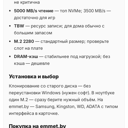
не критична
5000 MB/s чтение
— топ NVMe; 3500 MB/s —
достаточно для игр
TBW
— ресурс записи; для дома обычно с
большим запасом
M.2 2280
— стандартный размер; проверьте
слот на плате
DRAM-кэш
— стабильнее под нагрузкой; без
кэша — дешевле
Установка и выбор
Клонирование со старого диска — без
переустановки Windows (нужен софт). В ноутбуке
один M.2 — сразу берите нужный объём. На
emmet.by — Samsung, Kingston, WD, ADATA с типом
интерфейса в карточке.
Покупка на emmet.by