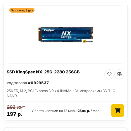
Под заказ, 3 дня
SSD KingSpec NX-256-2280 256GB
код товара
#6929537
256 ГБ, M.2, PCI Express 3.0 x4 (NVMe 1.3), микросхемы 3D TLC
NAND
203
р.
,90
Оплата частями на 12 мес.:
25
р.
/ мес.
,06
197
р.