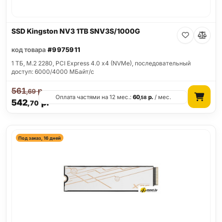
SSD Kingston NV3 1TB SNV3S/1000G
код товара
#9975911
1 ТБ, M.2 2280, PCI Express 4.0 x4 (NVMe), последовательный
доступ: 6000/4000 МБайт/с
561
р.
,69
Оплата частями на 12 мес.:
60
р.
/ мес.
,58
542
р.
,70
Под заказ, 16 дней