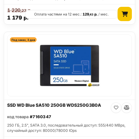
1 220
р.
,27
Оплата частями на 12 мес.:
129
р.
/ мес.
,43
1 179
р.
Под заказ, 3 дня
SSD WD Blue SA510 250GB WDS250G3B0A
код товара
#7160347
250 ГБ, 2.5", SATA 3.0, последовательный доступ: 555/440 MBps,
случайный доступ: 80000/78000 IOps