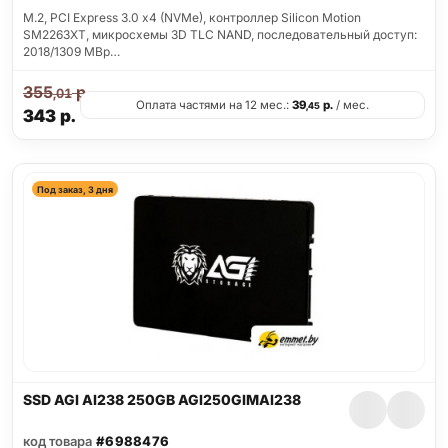
M.2, PCI Express 3.0 x4 (NVMe), контроллер Silicon Motion
SM2263XT, микросхемы 3D TLC NAND, последовательный доступ:
2018/1309 MBp…
355
р.
,01
Оплата частями на 12 мес.:
39
р.
/ мес.
,45
343
р.
Под заказ, 3 дня
SSD AGI AI238 250GB AGI250GIMAI238
код товара
#6988476