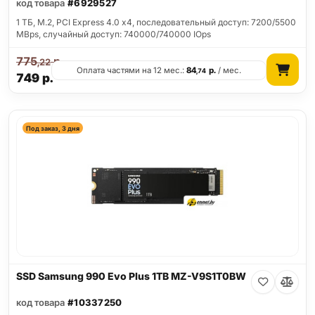
код товара
#6929527
1 ТБ, M.2, PCI Express 4.0 x4, последовательный доступ: 7200/5500
MBps, случайный доступ: 740000/740000 IOps
775
р.
,22
Оплата частями на 12 мес.:
84
р.
/ мес.
,74
749
р.
Под заказ, 3 дня
SSD Samsung 990 Evo Plus 1TB MZ-V9S1T0BW
код товара
#10337250