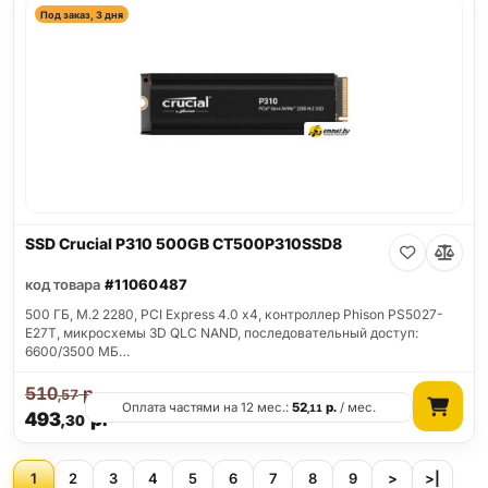
Под заказ, 3 дня
SSD Crucial P310 500GB CT500P310SSD8
код товара
#11060487
500 ГБ, M.2 2280, PCI Express 4.0 x4, контроллер Phison PS5027-
E27T, микросхемы 3D QLC NAND, последовательный доступ:
6600/3500 МБ…
510
р.
,57
Оплата частями на 12 мес.:
52
р.
/ мес.
,11
493
р.
,30
1
2
3
4
5
6
7
8
9
>
>|