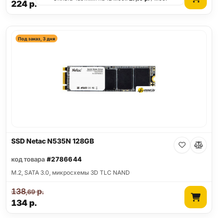
224
р.
Под заказ, 3 дня
SSD Netac N535N 128GB
код товара
#2786644
M.2, SATA 3.0, микросхемы 3D TLC NAND
138
р.
,69
134
р.