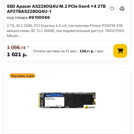
SSD Apacer AS2280Q4U M.2 PCIe Gen4 x4 2TB
AP2TBAS2280Q4U-1
код товара
#9100066
2 ТБ, M.2 2280, PCI Express 4.0 x4, контроллер Phison PS5018-E18,
микросхемы 3D TLC NAND, последовательный доступ: 7400/7000
МБайт…
1 056
р.
,74
Оплата частями на 12 мес.:
124
р.
/ мес.
,37
1 021
р.
Под заказ, 3 дня