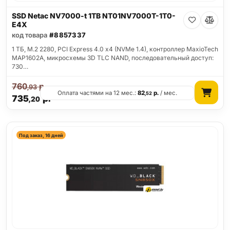
SSD Netac NV7000-t 1TB NT01NV7000T-1T0-
E4X
код товара
#8857337
1 ТБ, M.2 2280, PCI Express 4.0 x4 (NVMe 1.4), контроллер MaxioTech
MAP1602A, микросхемы 3D TLC NAND, последовательный доступ:
730…
760
р.
,93
Оплата частями на 12 мес.:
82
р.
/ мес.
,52
735
р.
,20
Под заказ, 16 дней