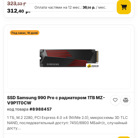
323
р.
,33
Оплата частями на 12 мес.:
36
р.
/ мес.
,56
312
р.
,40
Под заказ, 16 дней
SSD Samsung 990 Pro с радиатором 1TB MZ-
V9P1T0CW
код товара
#8988457
1 ТБ, M.2 2280, PCI Express 4.0 x4 (NVMe 2.0), микросхемы 3D TLC
NAND, последовательный доступ: 7450/6900 МБайт/с, случайный
досту…