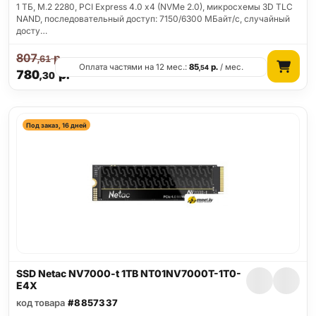
1 ТБ, M.2 2280, PCI Express 4.0 x4 (NVMe 2.0), микросхемы 3D TLC
NAND, последовательный доступ: 7150/6300 МБайт/с, случайный
досту…
807
р.
,61
Оплата частями на 12 мес.:
85
р.
/ мес.
,54
780
р.
,30
Под заказ, 16 дней
SSD Netac NV7000-t 1TB NT01NV7000T-1T0-
E4X
код товара
#8857337