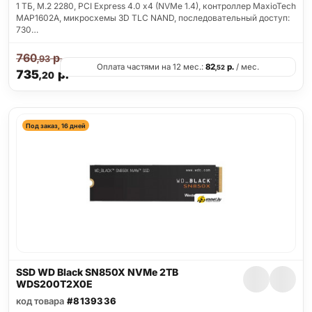
1 ТБ, M.2 2280, PCI Express 4.0 x4 (NVMe 1.4), контроллер MaxioTech
MAP1602A, микросхемы 3D TLC NAND, последовательный доступ:
730…
760
р.
,93
Оплата частями на 12 мес.:
82
р.
/ мес.
,52
735
р.
,20
Под заказ, 16 дней
SSD WD Black SN850X NVMe 2TB
WDS200T2X0E
код товара
#8139336