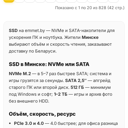
Показано с 1 по 20 из 828 (42 стр.)
SSD
на emmet.by — NVMe и SATA-накопители для
ускорения ПК и ноутбука. Жители
Минске
выбирают объём и скорость чтения, заказывают
доставку по Беларуси.
SSD в Минске: NVMe или SATA
NVMe M.2
— в 5–7 раз быстрее SATA; система и
игры грузятся за секунды.
SATA 2,5″
— апгрейд
старого ПК или второй диск.
512 ГБ
— минимум
под Windows и софт;
1–2 ТБ
— игры и архив фото
без внешнего HDD.
Объём, скорость, ресурс
PCIe 3.0 и 4.0
— 4.0 быстрее; для офиса разница