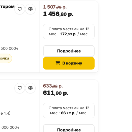
атором
1 507
р.
,79
1 456
р.
,80
Оплата частями на 12
мес.:
172
р.
/ мес.
,03
 500 000ч
Подробнее
рочка
В корзину
633
р.
,32
611
р.
,90
Оплата частями на 12
мес.:
66
р.
/ мес.
e 1.4)
,22
2 000 000ч
Подробнее