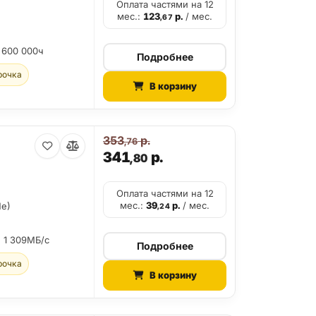
Оплата частями на 12
мес.:
123
р.
/ мес.
,67
 600 000ч
Подробнее
рочка
В корзину
353
р.
,76
341
р.
,80
Оплата частями на 12
мес.:
39
р.
/ мес.
Me)
,24
:
1 309МБ/с
Подробнее
рочка
В корзину