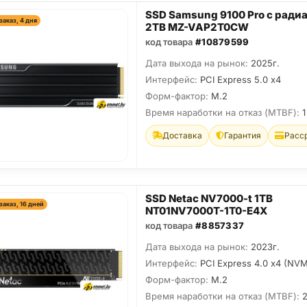
SSD Samsung 9100 Pro с ради
заказ, 4 дня
2TB MZ-VAP2T0CW
код товара
#10879599
Дата выхода на рынок:
2025г.
Интерфейс:
PCI Express 5.0 x4
Форм-фактор:
M.2
Время наработки на отказ (МТBF):
1
Доставка
Гарантия
Расс
SSD Netac NV7000-t 1TB
заказ, 16 дней
NT01NV7000T-1T0-E4X
код товара
#8857337
Дата выхода на рынок:
2023г.
Интерфейс:
PCI Express 4.0 x4 (NVM
Форм-фактор:
M.2
Время наработки на отказ (МТBF):