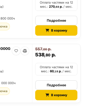
Оплата частями на 12
мес.:
270
р.
/ мес.
Me)
,48
 800 000ч
Подробнее
рочка
В корзину
1000G
557
р.
,66
538
р.
,80
Оплата частями на 12
мес.:
60
р.
/ мес.
Me)
,18
2 000 000ч
Подробнее
рочка
В корзину