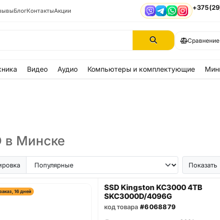
+375(29
зывы
Блог
Контакты
Акции
Viber
Telegram
WhatsApp
Instagram
Сравнение
хника
Видео
Аудио
Компьютеры и комплектующие
Мин
 в Минске
ировка
Показать
SSD Kingston KC3000 4TB
заказ, 16 дней
SKC3000D/4096G
код товара
#6068879