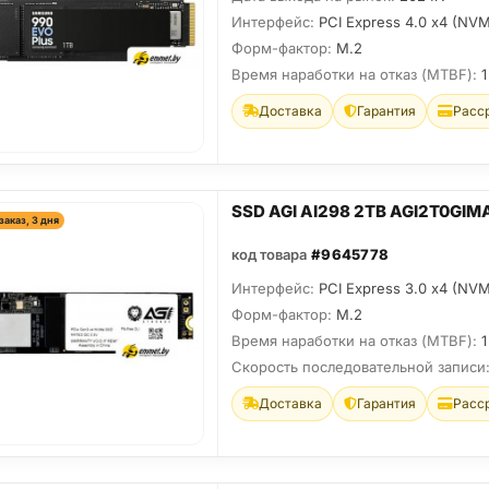
Интерфейс:
PCI Express 4.0 x4 (NVM
Форм-фактор:
M.2
Время наработки на отказ (МТBF):
1
Доставка
Гарантия
Расс
SSD AGI AI298 2TB AGI2T0GIM
заказ, 3 дня
код товара
#9645778
Интерфейс:
PCI Express 3.0 x4 (NVM
Форм-фактор:
M.2
Время наработки на отказ (МТBF):
1
Скорость последовательной записи
Доставка
Гарантия
Расс