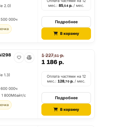
Оплата частями на 12
мес.:
85
р.
/ мес.
e 2.0)
,54
 500 000ч
Подробнее
рочка
В корзину
AI298
1 227
р.
,51
1 186
р.
e 1.3)
Оплата частями на 12
мес.:
128
р.
/ мес.
,70
 600 000ч
:
1 800Мбайт/с
Подробнее
рочка
В корзину