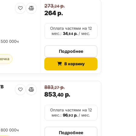
273
р.
,24
264
р.
Оплата частями на 12
мес.:
34
р.
/ мес.
,84
 500 000ч
Подробнее
рочка
В корзину
TB
883
р.
,27
853
р.
,40
Оплата частями на 12
мес.:
96
р.
/ мес.
,92
 800 000ч
Подробнее