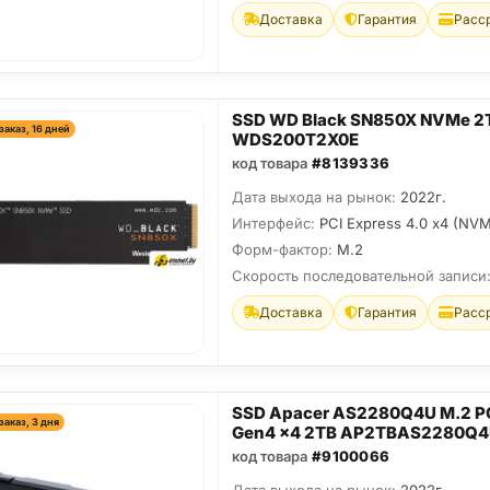
Доставка
Гарантия
Расс
SSD WD Black SN850X NVMe 2
заказ, 16 дней
WDS200T2X0E
код товара
#8139336
Дата выхода на рынок:
2022г.
Интерфейс:
PCI Express 4.0 x4 (NV
Форм-фактор:
M.2
Скорость последовательной записи
Доставка
Гарантия
Расс
SSD Apacer AS2280Q4U M.2 P
заказ, 3 дня
Gen4 x4 2TB AP2TBAS2280Q4
код товара
#9100066