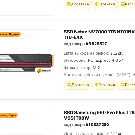
Доставка
Гарантия
Расс
SSD Netac NV7000 1TB NT01N
заказ, 16 дней
1T0-E4X
код товара
#6929527
Дата выхода на рынок:
2022г.
Интерфейс:
PCI Express 4.0 x4
Форм-фактор:
M.2
Время наработки на отказ (МТBF):
Доставка
Гарантия
Расс
SSD Samsung 990 Evo Plus 1TB
заказ, 3 дня
V9S1T0BW
код товара
#10337250
Дата выхода на рынок:
2024г.