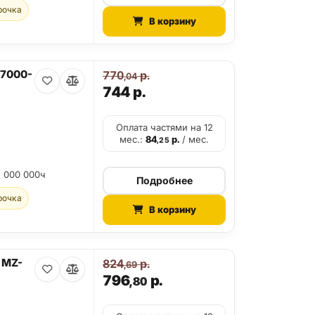
рочка
В корзину
V7000-
770
р.
,04
744
р.
Оплата частями на 12
мес.:
84
р.
/ мес.
,25
2 000 000ч
Подробнее
рочка
В корзину
 MZ-
824
р.
,69
796
р.
,80