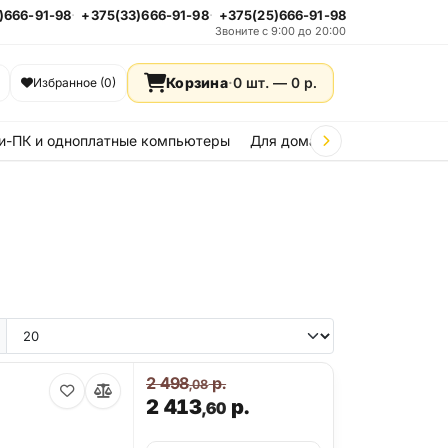
)666-91-98
+375(33)666-91-98
+375(25)666-91-98
Звоните с 9:00 до 20:00
Корзина
·
0 шт. —
0
р.
Избранное (0)
и-ПК и одноплатные компьютеры
Для дома и дачи
Стройка
2 498
р.
,08
2 413
р.
,60