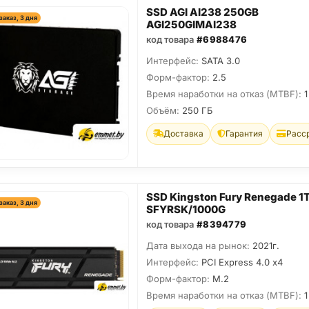
SSD AGI AI238 250GB
заказ, 3 дня
AGI250GIMAI238
код товара
#6988476
Интерфейс:
SATA 3.0
Форм-фактор:
2.5
Время наработки на отказ (МТBF):
1
Объём:
250 ГБ
Доставка
Гарантия
Расс
SSD Kingston Fury Renegade 1
заказ, 3 дня
SFYRSK/1000G
код товара
#8394779
Дата выхода на рынок:
2021г.
Интерфейс:
PCI Express 4.0 x4
Форм-фактор:
M.2
Время наработки на отказ (МТBF):
1