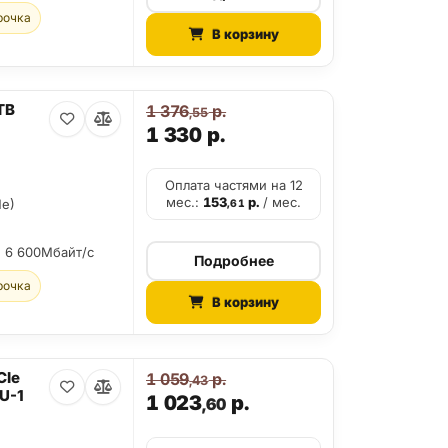
рочка
В корзину
TB
1 376
р.
,55
1 330
р.
Оплата частями на 12
мес.:
153
р.
/ мес.
Me)
,61
:
6 600Мбайт/с
Подробнее
рочка
В корзину
CIe
1 059
р.
,43
U-1
1 023
р.
,60