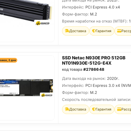
Дата выхода на рынок:
2022г.
Интерфейс:
PCI Express 4.0 x4
Форм-фактор:
M.2
Время наработки на отказ (МТBF):
1
Доставка
Гарантия
Расс
SSD Netac N930E PRO 512GB
заказ, 2 дня
NT01N930E-512G-E4X
код товара
#2786648
Дата выхода на рынок:
2020г.
Интерфейс:
PCI Express 3.0 x4 (NV
Форм-фактор:
M.2
Скорость последовательной записи
Доставка
Гарантия
Расс