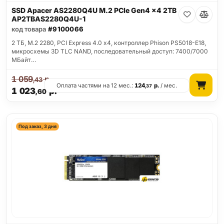
SSD Apacer AS2280Q4U M.2 PCIe Gen4 x4 2TB
AP2TBAS2280Q4U-1
код товара
#9100066
2 ТБ, M.2 2280, PCI Express 4.0 x4, контроллер Phison PS5018-E18,
микросхемы 3D TLC NAND, последовательный доступ: 7400/7000
МБайт…
1 059
р.
,43
Оплата частями на 12 мес.:
124
р.
/ мес.
,37
1 023
р.
,60
Под заказ, 3 дня