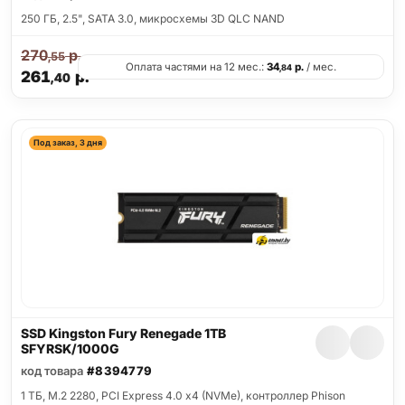
250 ГБ, 2.5", SATA 3.0, микросхемы 3D QLC NAND
270
р.
,55
Оплата частями на 12 мес.:
34
р.
/ мес.
,84
261
р.
,40
Под заказ, 3 дня
SSD Kingston Fury Renegade 1TB
SFYRSK/1000G
код товара
#8394779
1 ТБ, M.2 2280, PCI Express 4.0 x4 (NVMe), контроллер Phison