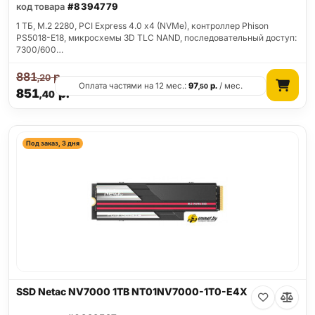
код товара
#8394779
1 ТБ, M.2 2280, PCI Express 4.0 x4 (NVMe), контроллер Phison
PS5018-E18, микросхемы 3D TLC NAND, последовательный доступ:
7300/600…
881
р.
,20
Оплата частями на 12 мес.:
97
р.
/ мес.
,50
851
р.
,40
Под заказ, 3 дня
SSD Netac NV7000 1TB NT01NV7000-1T0-E4X