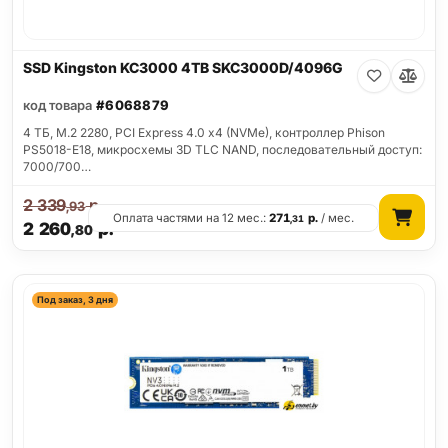
SSD Kingston KC3000 4TB SKC3000D/4096G
код товара
#6068879
4 ТБ, M.2 2280, PCI Express 4.0 x4 (NVMe), контроллер Phison
PS5018-E18, микросхемы 3D TLC NAND, последовательный доступ:
7000/700…
2 339
р.
,93
Оплата частями на 12 мес.:
271
р.
/ мес.
,31
2 260
р.
,80
Под заказ, 3 дня