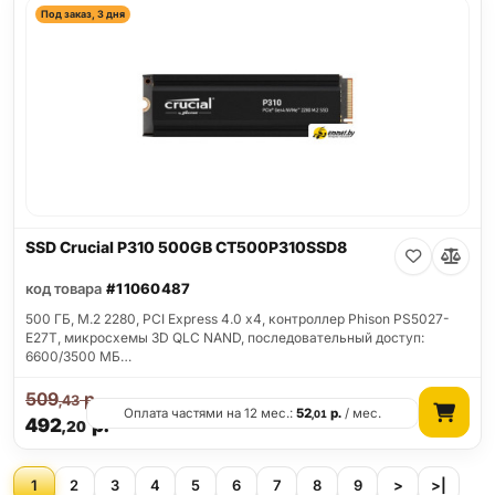
Под заказ, 3 дня
SSD Crucial P310 500GB CT500P310SSD8
код товара
#11060487
500 ГБ, M.2 2280, PCI Express 4.0 x4, контроллер Phison PS5027-
E27T, микросхемы 3D QLC NAND, последовательный доступ:
6600/3500 МБ…
509
р.
,43
Оплата частями на 12 мес.:
52
р.
/ мес.
,01
492
р.
,20
1
2
3
4
5
6
7
8
9
>
>|