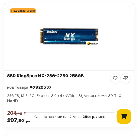
Под заказ, 3 дня
SSD KingSpec NX-256-2280 256GB
код товара
#6929537
256 ГБ, M.2, PCI Express 3.0 x4 (NVMe 1.3), микросхемы 3D TLC
NAND
204
р.
,72
Оплата частями на 12 мес.:
25
р.
/ мес.
,06
197
р.
,80