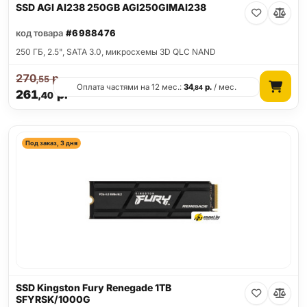
SSD AGI AI238 250GB AGI250GIMAI238
код товара
#6988476
250 ГБ, 2.5", SATA 3.0, микросхемы 3D QLC NAND
270
р.
,55
Оплата частями на 12 мес.:
34
р.
/ мес.
,84
261
р.
,40
Под заказ, 3 дня
SSD Kingston Fury Renegade 1TB
SFYRSK/1000G