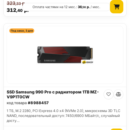
323
р.
,33
Оплата частями на 12 мес.:
36
р.
/ мес.
,56
312
р.
,40
Под заказ, 3 дня
SSD Samsung 990 Pro с радиатором 1TB MZ-
V9P1T0CW
код товара
#8988457
1 ТБ, M.2 2280, PCI Express 4.0 x4 (NVMe 2.0), микросхемы 3D TLC
NAND, последовательный доступ: 7450/6900 МБайт/с, случайный
досту…