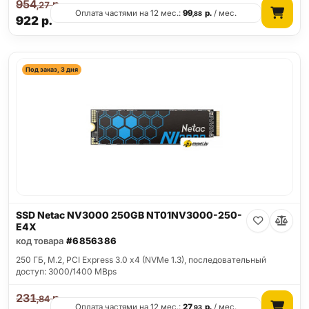
954
р.
,27
Оплата частями на 12 мес.:
99
р.
/ мес.
,88
922
р.
Под заказ, 3 дня
SSD Netac NV3000 250GB NT01NV3000-250-
E4X
код товара
#6856386
250 ГБ, M.2, PCI Express 3.0 x4 (NVMe 1.3), последовательный
доступ: 3000/1400 MBps
231
р.
,84
Оплата частями на 12 мес.:
27
р.
/ мес.
,93