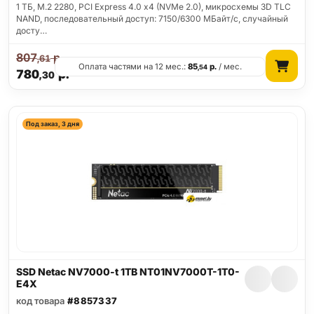
1 ТБ, M.2 2280, PCI Express 4.0 x4 (NVMe 2.0), микросхемы 3D TLC
NAND, последовательный доступ: 7150/6300 МБайт/с, случайный
досту…
807
р.
,61
Оплата частями на 12 мес.:
85
р.
/ мес.
,54
780
р.
,30
Под заказ, 3 дня
SSD Netac NV7000-t 1TB NT01NV7000T-1T0-
E4X
код товара
#8857337