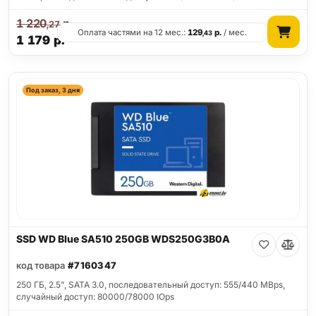
1 220
р.
,27
Оплата частями на 12 мес.:
129
р.
/ мес.
,43
1 179
р.
Под заказ, 3 дня
SSD WD Blue SA510 250GB WDS250G3B0A
код товара
#7160347
250 ГБ, 2.5", SATA 3.0, последовательный доступ: 555/440 MBps,
случайный доступ: 80000/78000 IOps