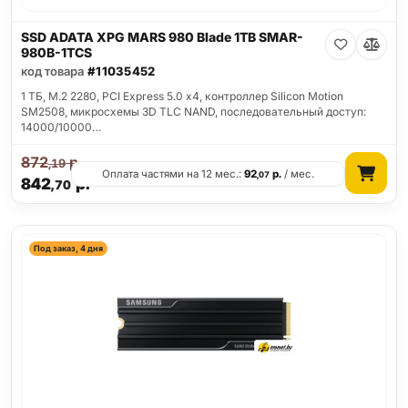
SSD ADATA XPG MARS 980 Blade 1TB SMAR-
980B-1TCS
код товара
#11035452
1 ТБ, M.2 2280, PCI Express 5.0 x4, контроллер Silicon Motion
SM2508, микросхемы 3D TLC NAND, последовательный доступ:
14000/10000…
872
р.
,19
Оплата частями на 12 мес.:
92
р.
/ мес.
,07
842
р.
,70
Под заказ, 4 дня