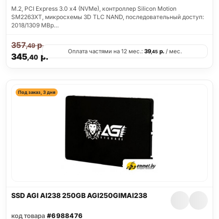
M.2, PCI Express 3.0 x4 (NVMe), контроллер Silicon Motion
SM2263XT, микросхемы 3D TLC NAND, последовательный доступ:
2018/1309 MBp…
357
р.
,49
Оплата частями на 12 мес.:
39
р.
/ мес.
,45
345
р.
,40
Под заказ, 3 дня
SSD AGI AI238 250GB AGI250GIMAI238
код товара
#6988476