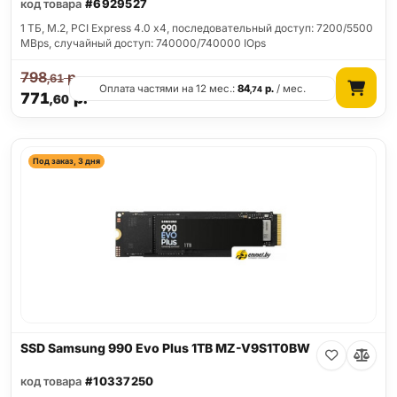
код товара
#6929527
1 ТБ, M.2, PCI Express 4.0 x4, последовательный доступ: 7200/5500
MBps, случайный доступ: 740000/740000 IOps
798
р.
,61
Оплата частями на 12 мес.:
84
р.
/ мес.
,74
771
р.
,60
Под заказ, 3 дня
SSD Samsung 990 Evo Plus 1TB MZ-V9S1T0BW
код товара
#10337250