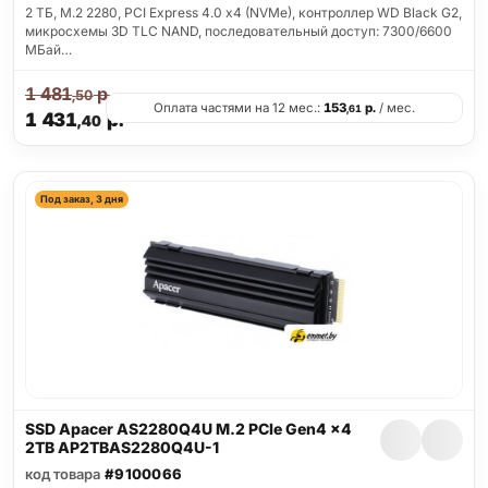
2 ТБ, M.2 2280, PCI Express 4.0 x4 (NVMe), контроллер WD Black G2,
микросхемы 3D TLC NAND, последовательный доступ: 7300/6600
МБай…
1 481
р.
,50
Оплата частями на 12 мес.:
153
р.
/ мес.
,61
1 431
р.
,40
Под заказ, 3 дня
SSD Apacer AS2280Q4U M.2 PCIe Gen4 x4
2TB AP2TBAS2280Q4U-1
код товара
#9100066