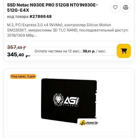
SSD Netac N930E PRO 512GB NT01N930E-
512G-E4X
код товара
#2786648
M.2, PCI Express 3.0 x4 (NVMe), контроллер Silicon Motion
SM2263XT, микросхемы 3D TLC NAND, последовательный доступ:
2018/1309 MBp…
357
р.
,49
Оплата частями на 12 мес.:
39
р.
/ мес.
,45
345
р.
,40
Под заказ, 3 дня