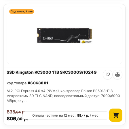
Под заказ, 3 дня
SSD Kingston KC3000 1TB SKC3000S/1024G
код товара
#6068881
M.2, PCI Express 4.0 x4 (NVMe), контроллер Phison PS5018-E18,
микросхемы 3D TLC NAND, последовательный доступ: 7000/6000
MBps, слу…
835
р.
,04
Оплата частями на 12 мес.:
88
р.
/ мес.
,47
806
р.
,80