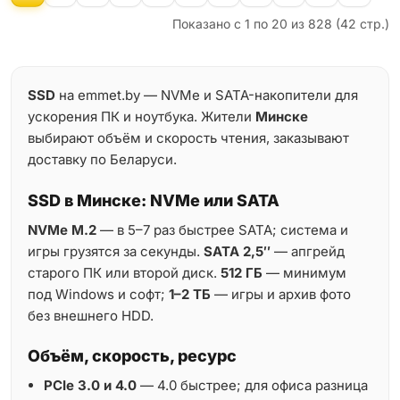
Показано с 1 по 20 из 828 (42 стр.)
SSD
на emmet.by — NVMe и SATA-накопители для
ускорения ПК и ноутбука. Жители
Минске
выбирают объём и скорость чтения, заказывают
доставку по Беларуси.
SSD в Минске: NVMe или SATA
NVMe M.2
— в 5–7 раз быстрее SATA; система и
игры грузятся за секунды.
SATA 2,5″
— апгрейд
старого ПК или второй диск.
512 ГБ
— минимум
под Windows и софт;
1–2 ТБ
— игры и архив фото
без внешнего HDD.
Объём, скорость, ресурс
PCIe 3.0 и 4.0
— 4.0 быстрее; для офиса разница