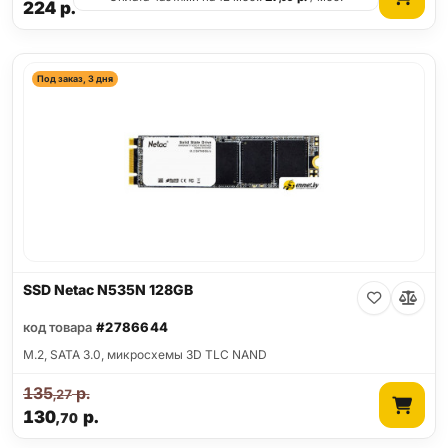
224
р.
Под заказ, 3 дня
SSD Netac N535N 128GB
код товара
#2786644
M.2, SATA 3.0, микросхемы 3D TLC NAND
135
р.
,27
130
р.
,70