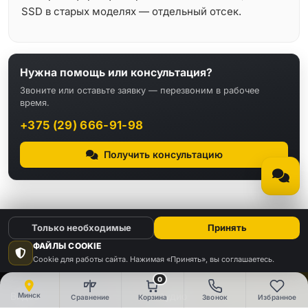
SSD в старых моделях — отдельный отсек.
Нужна помощь или консультация?
Звоните или оставьте заявку — перезвоним в рабочее
время.
+375 (29) 666-91-98
Получить консультацию
Только необходимые
Принять
ФАЙЛЫ COOKIE
Cookie для работы сайта. Нажимая «Принять», вы соглашаетесь.
КАТАЛОГ
0
Видео
Аудио
Минск
Сравнение
Корзина
Звонок
Избранное