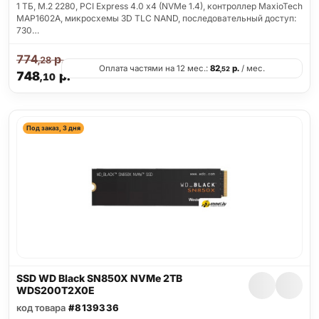
1 ТБ, M.2 2280, PCI Express 4.0 x4 (NVMe 1.4), контроллер MaxioTech
MAP1602A, микросхемы 3D TLC NAND, последовательный доступ:
730…
774
р.
,28
Оплата частями на 12 мес.:
82
р.
/ мес.
,52
748
р.
,10
Под заказ, 3 дня
SSD WD Black SN850X NVMe 2TB
WDS200T2X0E
код товара
#8139336