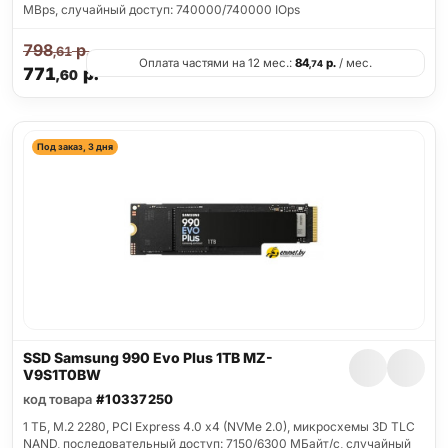
MBps, случайный доступ: 740000/740000 IOps
798
р.
,61
Оплата частями на 12 мес.:
84
р.
/ мес.
,74
771
р.
,60
Под заказ, 3 дня
SSD Samsung 990 Evo Plus 1TB MZ-
V9S1T0BW
код товара
#10337250
1 ТБ, M.2 2280, PCI Express 4.0 x4 (NVMe 2.0), микросхемы 3D TLC
NAND, последовательный доступ: 7150/6300 МБайт/с, случайный