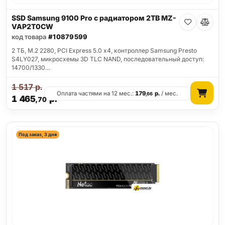
SSD Samsung 9100 Pro с радиатором 2TB MZ-
VAP2T0CW
код товара
#10879599
2 ТБ, M.2 2280, PCI Express 5.0 x4, контроллер Samsung Presto
S4LY027, микросхемы 3D TLC NAND, последовательный доступ:
14700/1330…
1 517
р.
Оплата частями на 12 мес.:
179
р.
/ мес.
,66
1 465
р.
,70
Под заказ, 3 дня