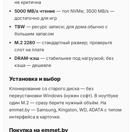
не критична
5000 MB/s чтение
— топ NVMe; 3500 MB/s —
достаточно для игр
TBW
— ресурс записи; для дома обычно с
большим запасом
M.2 2280
— стандартный размер; проверьте
слот на плате
DRAM-кэш
— стабильнее под нагрузкой; без
кэша — дешевле
Установка и выбор
Клонирование со старого диска — без
переустановки Windows (нужен софт). В ноутбуке
один M.2 — сразу берите нужный объём. На
emmet.by — Samsung, Kingston, WD, ADATA с типом
интерфейса в карточке.
Покупка на emmet.by