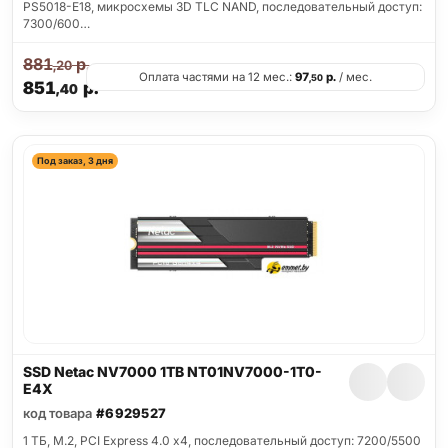
PS5018-E18, микросхемы 3D TLC NAND, последовательный доступ:
7300/600…
881
р.
,20
Оплата частями на 12 мес.:
97
р.
/ мес.
,50
851
р.
,40
Под заказ, 3 дня
SSD Netac NV7000 1TB NT01NV7000-1T0-
E4X
код товара
#6929527
1 ТБ, M.2, PCI Express 4.0 x4, последовательный доступ: 7200/5500