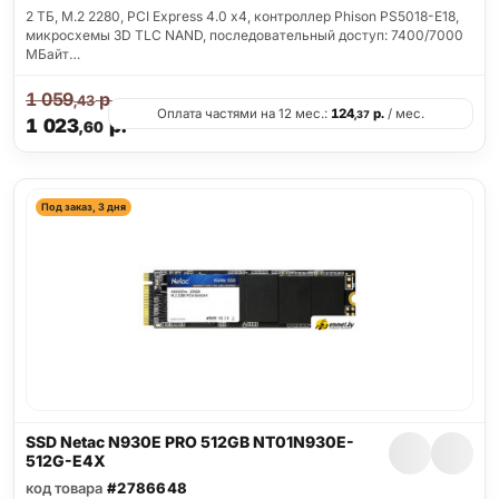
2 ТБ, M.2 2280, PCI Express 4.0 x4, контроллер Phison PS5018-E18,
микросхемы 3D TLC NAND, последовательный доступ: 7400/7000
МБайт…
1 059
р.
,43
Оплата частями на 12 мес.:
124
р.
/ мес.
,37
1 023
р.
,60
Под заказ, 3 дня
SSD Netac N930E PRO 512GB NT01N930E-
512G-E4X
код товара
#2786648