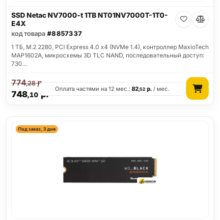
SSD Netac NV7000-t 1TB NT01NV7000T-1T0-
E4X
код товара
#8857337
1 ТБ, M.2 2280, PCI Express 4.0 x4 (NVMe 1.4), контроллер MaxioTech
MAP1602A, микросхемы 3D TLC NAND, последовательный доступ:
730…
774
р.
,28
Оплата частями на 12 мес.:
82
р.
/ мес.
,52
748
р.
,10
Под заказ, 3 дня