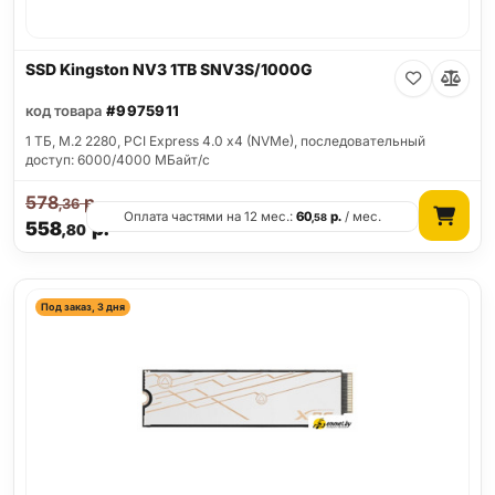
SSD Kingston NV3 1TB SNV3S/1000G
код товара
#9975911
1 ТБ, M.2 2280, PCI Express 4.0 x4 (NVMe), последовательный
доступ: 6000/4000 МБайт/с
578
р.
,36
Оплата частями на 12 мес.:
60
р.
/ мес.
,58
558
р.
,80
Под заказ, 3 дня