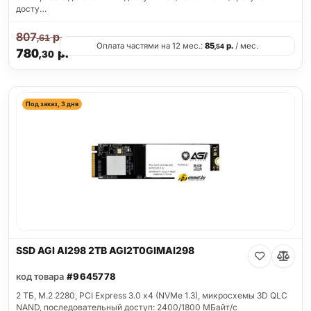
досту…
807
р.
,61
Оплата частями на 12 мес.:
85
р.
/ мес.
,54
780
р.
,30
Под заказ, 3 дня
SSD AGI AI298 2TB AGI2T0GIMAI298
код товара
#9645778
2 ТБ, M.2 2280, PCI Express 3.0 x4 (NVMe 1.3), микросхемы 3D QLC
NAND, последовательный доступ: 2400/1800 МБайт/с