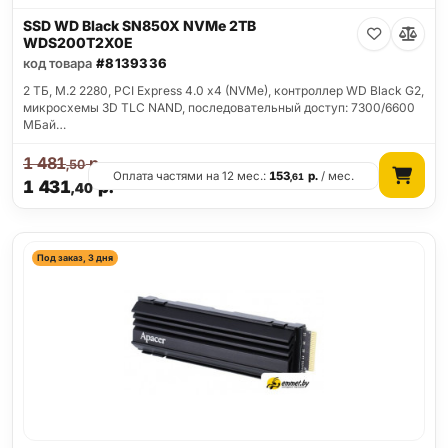
SSD WD Black SN850X NVMe 2TB
WDS200T2X0E
код товара
#8139336
2 ТБ, M.2 2280, PCI Express 4.0 x4 (NVMe), контроллер WD Black G2,
микросхемы 3D TLC NAND, последовательный доступ: 7300/6600
МБай…
1 481
р.
,50
Оплата частями на 12 мес.:
153
р.
/ мес.
,61
1 431
р.
,40
Под заказ, 3 дня