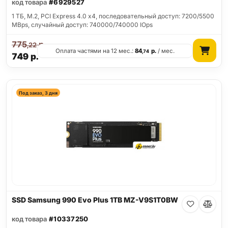
код товара
#6929527
1 ТБ, M.2, PCI Express 4.0 x4, последовательный доступ: 7200/5500
MBps, случайный доступ: 740000/740000 IOps
775
р.
,22
Оплата частями на 12 мес.:
84
р.
/ мес.
,74
749
р.
Под заказ, 3 дня
SSD Samsung 990 Evo Plus 1TB MZ-V9S1T0BW
код товара
#10337250