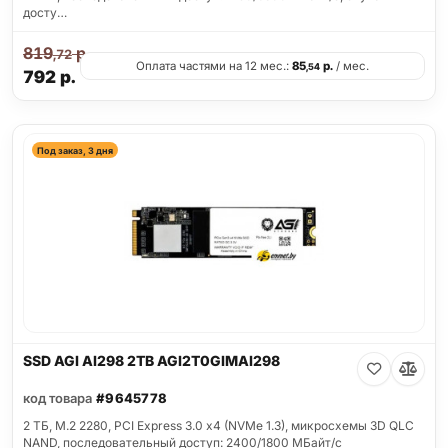
досту…
819
р.
,72
Оплата частями на 12 мес.:
85
р.
/ мес.
,54
792
р.
Под заказ, 3 дня
SSD AGI AI298 2TB AGI2T0GIMAI298
код товара
#9645778
2 ТБ, M.2 2280, PCI Express 3.0 x4 (NVMe 1.3), микросхемы 3D QLC
NAND, последовательный доступ: 2400/1800 МБайт/с