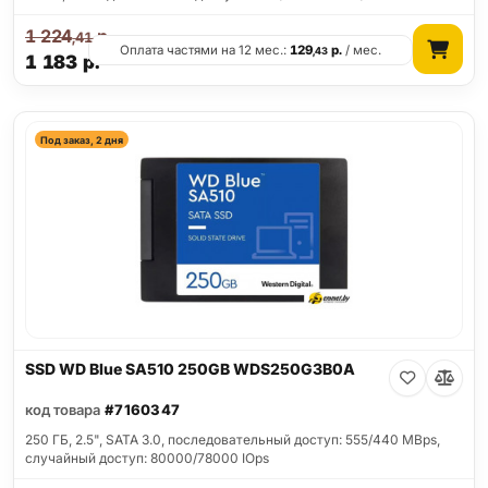
1 224
р.
,41
Оплата частями на 12 мес.:
129
р.
/ мес.
,43
1 183
р.
Под заказ, 2 дня
SSD WD Blue SA510 250GB WDS250G3B0A
код товара
#7160347
250 ГБ, 2.5", SATA 3.0, последовательный доступ: 555/440 MBps,
случайный доступ: 80000/78000 IOps