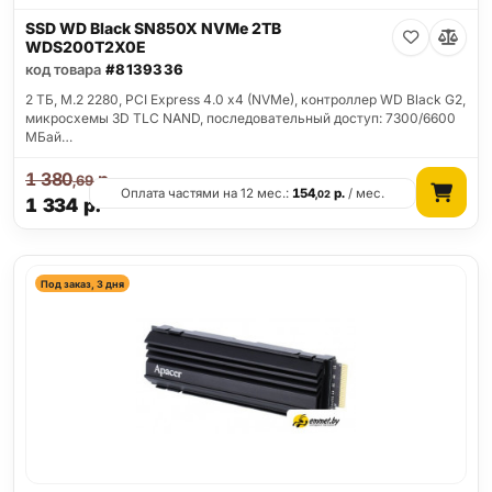
SSD WD Black SN850X NVMe 2TB
WDS200T2X0E
код товара
#8139336
2 ТБ, M.2 2280, PCI Express 4.0 x4 (NVMe), контроллер WD Black G2,
микросхемы 3D TLC NAND, последовательный доступ: 7300/6600
МБай…
1 380
р.
,69
Оплата частями на 12 мес.:
154
р.
/ мес.
,02
1 334
р.
Под заказ, 3 дня