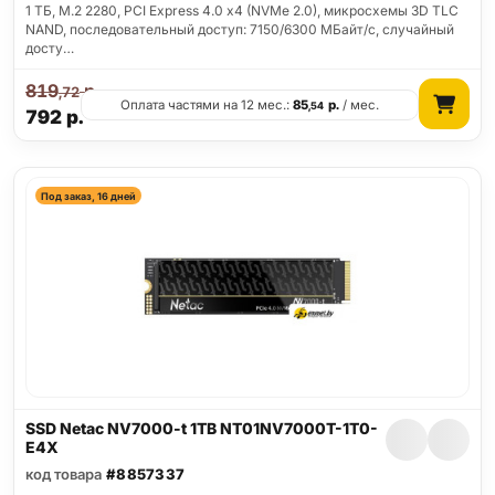
1 ТБ, M.2 2280, PCI Express 4.0 x4 (NVMe 2.0), микросхемы 3D TLC
NAND, последовательный доступ: 7150/6300 МБайт/с, случайный
досту…
819
р.
,72
Оплата частями на 12 мес.:
85
р.
/ мес.
,54
792
р.
Под заказ, 16 дней
SSD Netac NV7000-t 1TB NT01NV7000T-1T0-
E4X
код товара
#8857337