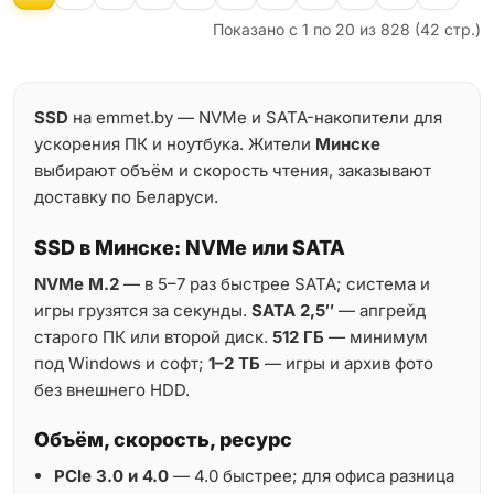
Показано с 1 по 20 из 828 (42 стр.)
SSD
на emmet.by — NVMe и SATA-накопители для
ускорения ПК и ноутбука. Жители
Минске
выбирают объём и скорость чтения, заказывают
доставку по Беларуси.
SSD в Минске: NVMe или SATA
NVMe M.2
— в 5–7 раз быстрее SATA; система и
игры грузятся за секунды.
SATA 2,5″
— апгрейд
старого ПК или второй диск.
512 ГБ
— минимум
под Windows и софт;
1–2 ТБ
— игры и архив фото
без внешнего HDD.
Объём, скорость, ресурс
PCIe 3.0 и 4.0
— 4.0 быстрее; для офиса разница