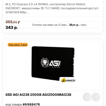
M.2, PCI Express 3.0 x4 (NVMe), контроллер Silicon Motion
SM2263XT, микросхемы 3D TLC NAND, последовательный доступ:
2018/1309 MBp…
355
р.
,01
Оплата частями на 12 мес.:
39
р.
/ мес.
,45
343
р.
Под заказ, 3 дня
SSD AGI AI238 250GB AGI250GIMAI238
код товара
#6988476