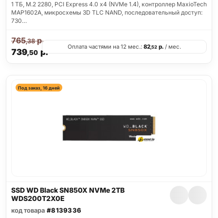
1 ТБ, M.2 2280, PCI Express 4.0 x4 (NVMe 1.4), контроллер MaxioTech
MAP1602A, микросхемы 3D TLC NAND, последовательный доступ:
730…
765
р.
,38
Оплата частями на 12 мес.:
82
р.
/ мес.
,52
739
р.
,50
Под заказ, 16 дней
SSD WD Black SN850X NVMe 2TB
WDS200T2X0E
код товара
#8139336