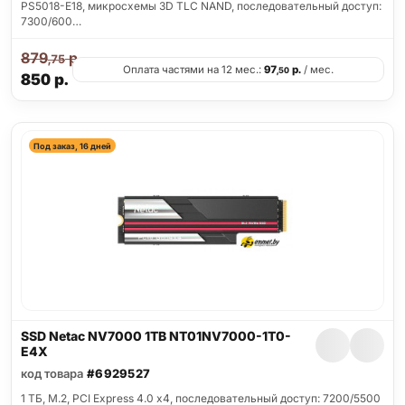
PS5018-E18, микросхемы 3D TLC NAND, последовательный доступ:
7300/600…
879
р.
,75
Оплата частями на 12 мес.:
97
р.
/ мес.
,50
850
р.
Под заказ, 16 дней
SSD Netac NV7000 1TB NT01NV7000-1T0-
E4X
код товара
#6929527
1 ТБ, M.2, PCI Express 4.0 x4, последовательный доступ: 7200/5500