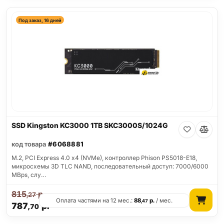
Под заказ, 16 дней
SSD Kingston KC3000 1TB SKC3000S/1024G
код товара
#6068881
M.2, PCI Express 4.0 x4 (NVMe), контроллер Phison PS5018-E18,
микросхемы 3D TLC NAND, последовательный доступ: 7000/6000
MBps, слу…
815
р.
,27
Оплата частями на 12 мес.:
88
р.
/ мес.
,47
787
р.
,70