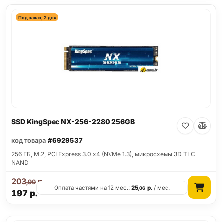
Под заказ, 2 дня
SSD KingSpec NX-256-2280 256GB
код товара
#6929537
256 ГБ, M.2, PCI Express 3.0 x4 (NVMe 1.3), микросхемы 3D TLC
NAND
203
р.
,90
Оплата частями на 12 мес.:
25
р.
/ мес.
,06
197
р.