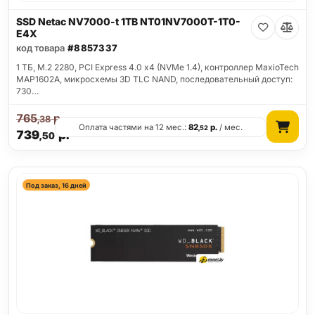
SSD Netac NV7000-t 1TB NT01NV7000T-1T0-
E4X
код товара
#8857337
1 ТБ, M.2 2280, PCI Express 4.0 x4 (NVMe 1.4), контроллер MaxioTech
MAP1602A, микросхемы 3D TLC NAND, последовательный доступ:
730…
765
р.
,38
Оплата частями на 12 мес.:
82
р.
/ мес.
,52
739
р.
,50
Под заказ, 16 дней