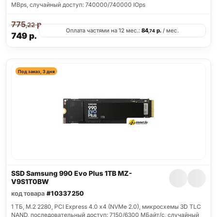
MBps, случайный доступ: 740000/740000 IOps
775
р.
,22
Оплата частями на 12 мес.:
84
р.
/ мес.
,74
749
р.
Под заказ, 3 дня
SSD Samsung 990 Evo Plus 1TB MZ-
V9S1T0BW
код товара
#10337250
1 ТБ, M.2 2280, PCI Express 4.0 x4 (NVMe 2.0), микросхемы 3D TLC
NAND, последовательный доступ: 7150/6300 МБайт/с, случайный