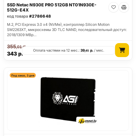
SSD Netac N930E PRO 512GB NT01N930E-
512G-E4X
код товара
#2786648
M.2, PCI Express 3.0 x4 (NVMe), контроллер Silicon Motion
SM2263XT, микросхемы 3D TLC NAND, последовательный доступ:
2018/1309 MBp…
355
р.
,01
Оплата частями на 12 мес.:
39
р.
/ мес.
,45
343
р.
Под заказ, 3 дня