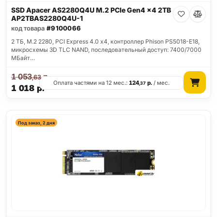
SSD Apacer AS2280Q4U M.2 PCIe Gen4 x4 2TB
AP2TBAS2280Q4U-1
код товара
#9100066
2 ТБ, M.2 2280, PCI Express 4.0 x4, контроллер Phison PS5018-E18,
микросхемы 3D TLC NAND, последовательный доступ: 7400/7000
МБайт…
1 053
р.
,63
Оплата частями на 12 мес.:
124
р.
/ мес.
,37
1 018
р.
Под заказ, 2 дня