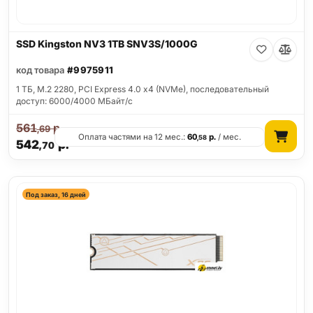
SSD Kingston NV3 1TB SNV3S/1000G
код товара
#9975911
1 ТБ, M.2 2280, PCI Express 4.0 x4 (NVMe), последовательный
доступ: 6000/4000 МБайт/с
561
р.
,69
Оплата частями на 12 мес.:
60
р.
/ мес.
,58
542
р.
,70
Под заказ, 16 дней