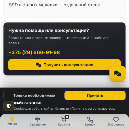
SSD в старых моделях — отдельный отсек.
Нужна помощь или консультация?
Звоните или оставьте заявку — перезвоним в рабочее
время.
+375 (29) 666-91-98
Получить консультацию
Только необходимые
Принять
ФАЙЛЫ COOKIE
Cookie для работы сайта. Нажимая «Принять», вы соглашаетесь.
КАТАЛОГ
0
Видео
Аудио
Минск
Сравнение
Корзина
Звонок
Избранное