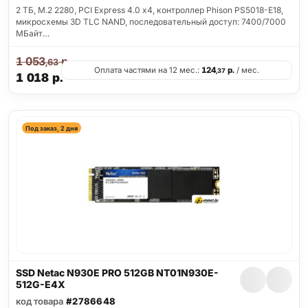
2 ТБ, M.2 2280, PCI Express 4.0 x4, контроллер Phison PS5018-E18,
микросхемы 3D TLC NAND, последовательный доступ: 7400/7000
МБайт…
1 053
р.
,63
Оплата частями на 12 мес.:
124
р.
/ мес.
,37
1 018
р.
Под заказ, 2 дня
SSD Netac N930E PRO 512GB NT01N930E-
512G-E4X
код товара
#2786648