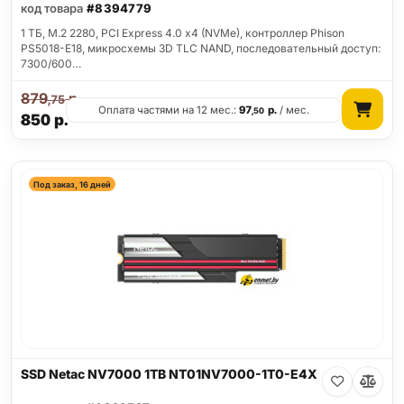
код товара
#8394779
1 ТБ, M.2 2280, PCI Express 4.0 x4 (NVMe), контроллер Phison
PS5018-E18, микросхемы 3D TLC NAND, последовательный доступ:
7300/600…
879
р.
,75
Оплата частями на 12 мес.:
97
р.
/ мес.
,50
850
р.
Под заказ, 16 дней
SSD Netac NV7000 1TB NT01NV7000-1T0-E4X