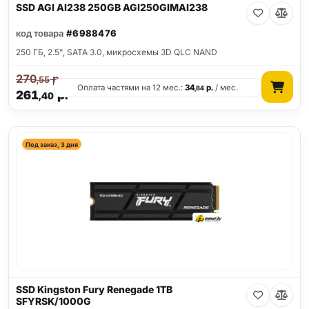
SSD AGI AI238 250GB AGI250GIMAI238
код товара
#6988476
250 ГБ, 2.5", SATA 3.0, микросхемы 3D QLC NAND
270
р.
,55
Оплата частями на 12 мес.:
34
р.
/ мес.
,84
261
р.
,40
Под заказ, 3 дня
SSD Kingston Fury Renegade 1TB
SFYRSK/1000G