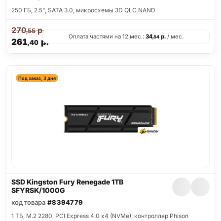
250 ГБ, 2.5", SATA 3.0, микросхемы 3D QLC NAND
270
р.
,55
Оплата частями на 12 мес.:
34
р.
/ мес.
,84
261
р.
,40
Под заказ, 3 дня
SSD Kingston Fury Renegade 1TB
SFYRSK/1000G
код товара
#8394779
1 ТБ, M.2 2280, PCI Express 4.0 x4 (NVMe), контроллер Phison