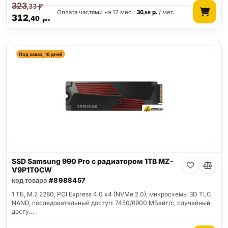
323
р.
,33
Оплата частями на 12 мес.:
36
р.
/ мес.
,56
312
р.
,40
Под заказ, 16 дней
SSD Samsung 990 Pro с радиатором 1TB MZ-
V9P1T0CW
код товара
#8988457
1 ТБ, M.2 2280, PCI Express 4.0 x4 (NVMe 2.0), микросхемы 3D TLC
NAND, последовательный доступ: 7450/6900 МБайт/с, случайный
досту…