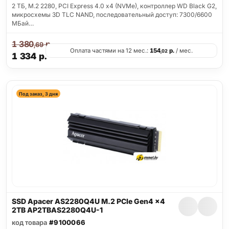
2 ТБ, M.2 2280, PCI Express 4.0 x4 (NVMe), контроллер WD Black G2,
микросхемы 3D TLC NAND, последовательный доступ: 7300/6600
МБай…
1 380
р.
,69
Оплата частями на 12 мес.:
154
р.
/ мес.
,02
1 334
р.
Под заказ, 3 дня
SSD Apacer AS2280Q4U M.2 PCIe Gen4 x4
2TB AP2TBAS2280Q4U-1
код товара
#9100066