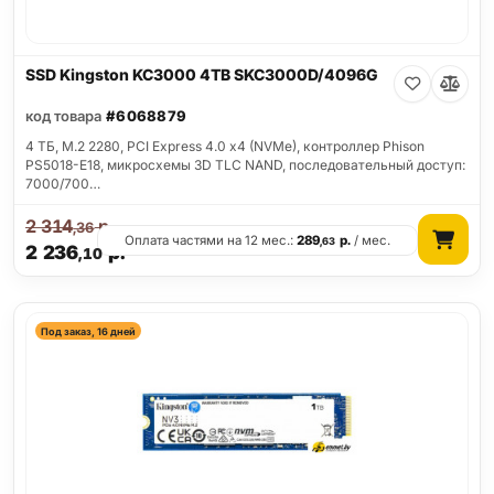
SSD Kingston KC3000 4TB SKC3000D/4096G
код товара
#6068879
4 ТБ, M.2 2280, PCI Express 4.0 x4 (NVMe), контроллер Phison
PS5018-E18, микросхемы 3D TLC NAND, последовательный доступ:
7000/700…
2 314
р.
,36
Оплата частями на 12 мес.:
289
р.
/ мес.
,63
2 236
р.
,10
Под заказ, 16 дней