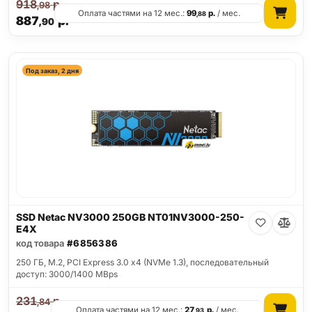
918
р.
,98
Оплата частями на 12 мес.:
99
р.
/ мес.
,88
887
р.
,90
Под заказ, 2 дня
SSD Netac NV3000 250GB NT01NV3000-250-
E4X
код товара
#6856386
250 ГБ, M.2, PCI Express 3.0 x4 (NVMe 1.3), последовательный
доступ: 3000/1400 MBps
231
р.
,84
Оплата частями на 12 мес.:
27
р.
/ мес.
,93