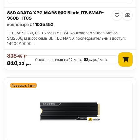
SSD ADATA XPG MARS 980 Blade 1TB SMAR-
980B-1TCS
код товара
#11035452
1 ТБ, M.2 2280, PCI Express 5.0 x4, контроллер Silicon Motion
SM2508, микросхемы 3D TLC NAND, последовательный доступ:
14000/10000…
838
р.
,45
Оплата частями на 12 мес.:
92
р.
/ мес.
,67
810
р.
,10
Под заказ, 4 дня