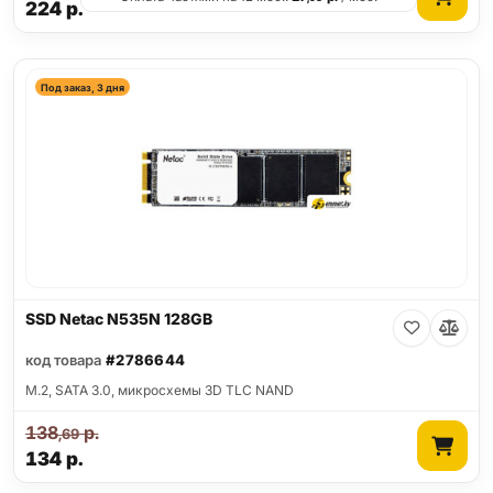
224
р.
Под заказ, 3 дня
SSD Netac N535N 128GB
код товара
#2786644
M.2, SATA 3.0, микросхемы 3D TLC NAND
138
р.
,69
134
р.