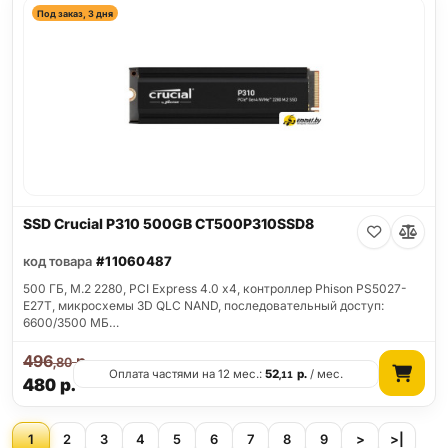
Под заказ, 3 дня
SSD Crucial P310 500GB CT500P310SSD8
код товара
#11060487
500 ГБ, M.2 2280, PCI Express 4.0 x4, контроллер Phison PS5027-
E27T, микросхемы 3D QLC NAND, последовательный доступ:
6600/3500 МБ…
496
р.
,80
Оплата частями на 12 мес.:
52
р.
/ мес.
,11
480
р.
1
2
3
4
5
6
7
8
9
>
>|