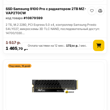
SSD Samsung 9100 Pro с радиатором 2TB MZ-
VAP2T0CW
код товара
#10879599
2 ТБ, M.2 2280, PCI Express 5.0 x4, контроллер Samsung Presto
S4LY027, микросхемы 3D TLC NAND, последовательный доступ:
14700/1330…
1 517
р.
Оплата частями на 12 мес.:
172
р.
/ мес.
,54
1 465
р.
,70
Под заказ, 16 дней