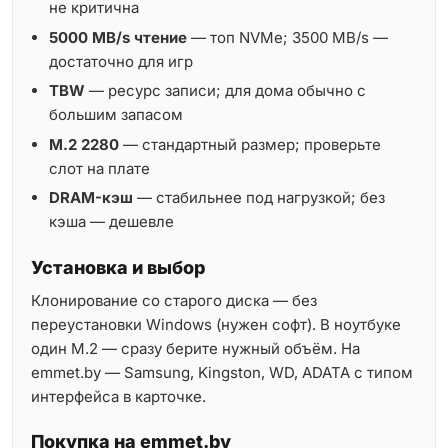
не критична
5000 MB/s чтение
— топ NVMe; 3500 MB/s —
достаточно для игр
TBW
— ресурс записи; для дома обычно с
большим запасом
M.2 2280
— стандартный размер; проверьте
слот на плате
DRAM-кэш
— стабильнее под нагрузкой; без
кэша — дешевле
Установка и выбор
Клонирование со старого диска — без
переустановки Windows (нужен софт). В ноутбуке
один M.2 — сразу берите нужный объём. На
emmet.by — Samsung, Kingston, WD, ADATA с типом
интерфейса в карточке.
Покупка на emmet.by